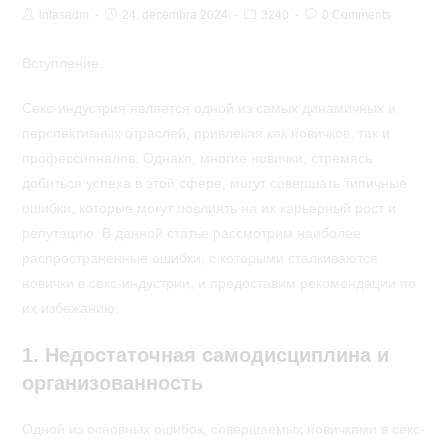
Post
Post
Post
Post
intasadm
24. decembra 2024
3240
0 Comments
Author:
published:
Category:
Comments:
Вступление:
Секс-индустрия является одной из самых динамичных и
перспективных отраслей, привлекая как новичков, так и
профессионалов. Однако, многие новички, стремясь
добиться успеха в этой сфере, могут совершать типичные
ошибки, которые могут повлиять на их карьерный рост и
репутацию. В данной статье рассмотрим наиболее
распространенные ошибки, с которыми сталкиваются
новички в секс-индустрии, и предоставим рекомендации по
их избежанию.
1. Недостаточная самодисциплина и
организованность
Одной из основных ошибок, совершаемых новичками в секс-