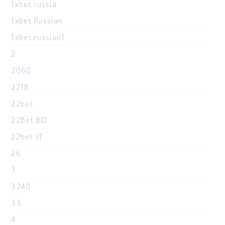
1xbet russia
1xbet Russian
1xbet russian1
2
2060
2218
22bet
22Bet BD
22bet IT
26
3
3240
33
4