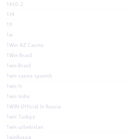
1450-2
174
19
1w
1Win AZ Casino
1Win Brasil
1win Brazil
1win casino spanish
1win fr
1win India
1WIN Official In Russia
1win Turkiye
1win uzbekistan
1winRussia