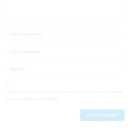
Enter
your
name
Enter
or
your
username
email
Enter
your
website
URL
Uložiť moje meno, e-mail a webovú stránku v tomto prehliadači
(optional)
pre moje budúce komentáre.