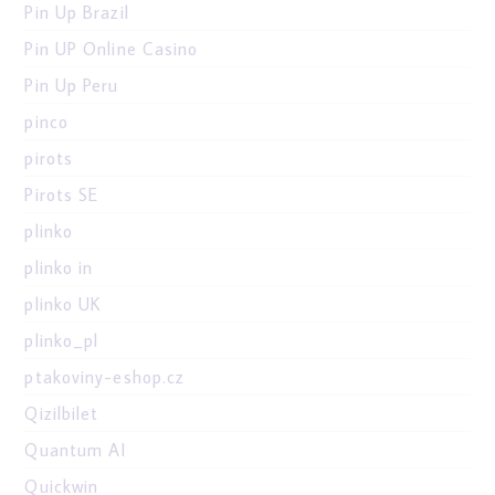
Pin Up Brazil
Pin UP Online Casino
Pin Up Peru
pinco
pirots
Pirots SE
plinko
plinko in
plinko UK
plinko_pl
ptakoviny-eshop.cz
Qizilbilet
Quantum AI
Quickwin