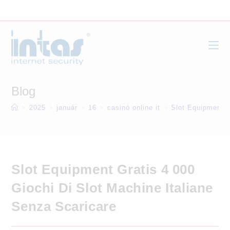
Skip
to
content
Blog
>
2025
>
január
>
16
>
casinò online it
>
Slot Equipment G
Slot Equipment Gratis 4 000
Giochi Di Slot Machine Italiane
Senza Scaricare