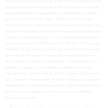
Nelle prossime righe parleremo di slot machine Megaways, una
categoria popolarissima che deve il suo fama alla sostituzione
generale delle linee di pagamento per determinare la vincita
que tiene il sistema delle “ways”. Nelle slot machine game
fisiche tradizionali i actually rulli erano ruote vere e proprie che
venivano fatte girare azionando una manovella che, tirata verso
il calato, faceva muovere the 3 ruote che interrompevano la li
corsa a pochi secondi di distanza l’una dall’altra. Ancora oggi è
possibile trovare alcune di queste slot device in qualche salón
dei casinò di Las Vegas. Attualmente conosciamo anche un
libro di rotazione chiamato “Avalanche”, che within italiano si
traduce “a valanga”. La principale caratteristica dei rulli a
valanga è che i actually simboli, anziché “girare” all’interno dei
rulli, “cadono” creando adatto un effetto valanga. Le slot gratis
spesso replicano le stesse funzionalità, grafiche elizabeth suoni
delle versioni a pagamento, mother senza la possibilità di
vincere denaro reale.