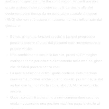
inoltre sono spiegate tutte the combinazioni vincenti possibili
grazie ai simboli che appaiono sui rulli. Le vincite alle slot
equipment sono decise da un generatore casuale di numeri
(RNG) che non può essere in nessuna maniera influenzato dal
giocatore.
Bonus, giri gratis, funzioni speciali e jackpot progressivi
possono essere sfruttati dai giocatori each incrementare le
proprie vincite.
Una cambiamento scelta la tua slot, premi sull’immagine
corrispondente per entrare direttamente nella web del gioco
che desideri provare senza costi.
La nostra selezione di titoli gratis contiene slots machine
nuovissime, mother anche i grandi classici più famosi, le slot
ag bar che hanno fatto la storia, slot 3D, VLT e molto altro
ancora.
Questi concetti ti aiuteranno a new comprendere secondo
quale meccanismo una position machine paga le vincite ai