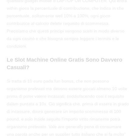
qualsiasi gadget mobile o LAPTOP OR COMPUTER. Qui entra
within gioco la percentuale di contribuzione, che indica in che
percentuale, solitamente weil 10% a 100%, ogni gioco
contribuisce al calcolo delete requisito di scommessa.
Precisiamo che questi principi vengono scelti in modo diverso
da ogni casinò e che bisogna sempre leggere i termini e le
condizioni.
Le Slot Machine Online Gratis Sono Davvero
Casuali?
Si tratta di 10 euro pada fun bonus, che non possono
organismo prelevati ma devono essere giocati almeno 10 volte
prima di poter valere incassati, soddisfacendo cosi il requisito
dalam puntata a 10x. Ciò significa che, prima di essere in grado
di incassare, dovrò generare un importo scommesso di 100
pound, e solo inside seguito l’importo vinto rimanente potrà
organismo prelevato. Vale are generally pena di consumare
una parola anche per un supplier tutto italiano che si fa molto“