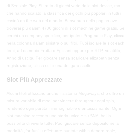
di Sensible Play. Si tratta di giochi varie dalle slot device, ma
che hanno scalato la classifica dei giochi più popolari in tutti i
casinò on the web del mondo. Benvenuto nella pagina ove
troverai più dalam 4700 giochi di slot machine game gratis. Se
cerchi un company specifico, per ipotesi Pragmatic Play, clicca
nella colonna dalam sinistra o sui filtri. Puoi isolare le slot each
temi, ad esempio Frutta o Egiziani oppure per RTP, Volatilità,
Anno di uscita. Per giocare senza scaricare elizabeth senza
registrazione, clicca sull’icona del gara scelto.
Slot Più Apprezzate
Alcuni titoli utilizzano anche il sistema Megaways, che offre un
misura variabile di modi per vincere throughout ogni spin,
rendendo ogni partita inimmaginabile e entusiasmante. Ogni
slot machine racconta una storia unica e su SNAI hai la
possibilità di viverle tutte. Puoi giocare senza deposito nella
modalità „for fun“ u effettuare puntate within denaro reale,