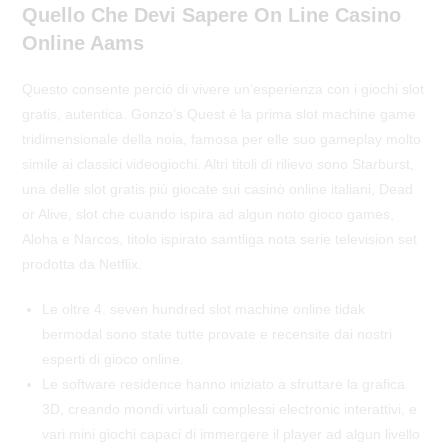
Quello Che Devi Sapere On Line Casino
Online Aams
Questo consente perciò di vivere un’esperienza con i giochi slot
gratis, autentica. Gonzo’s Quest è la prima slot machine game
tridimensionale della noia, famosa per elle suo gameplay molto
simile ai classici videogiochi. Altri titoli di rilievo sono Starburst,
una delle slot gratis più giocate sui casinò online italiani, Dead
or Alive, slot che cuando ispira ad algun noto gioco games,
Aloha e Narcos, titolo ispirato samtliga nota serie television set
prodotta da Netflix.
Le oltre 4. seven hundred slot machine online tidak
bermodal sono state tutte provate e recensite dai nostri
esperti di gioco online.
Le software residence hanno iniziato a sfruttare la grafica
3D, creando mondi virtuali complessi electronic interattivi, e
vari mini giochi capaci di immergere il player ad algun livello