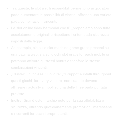
Tra queste, le slot a rulli espandibili permettono ai giocatori
pada aumentare le possibilità di vincita, offrendo una varietà
pada combinazioni vincenti.
Le slot online tidak bermodal che ti“ „proponiamo sono tutte
assolutamente originali e rispettano i criteri pada sicurezza
imposti dalla legge.
Ad esempio, sia sulle slot machine game gratis presenti su
una pagina web, sia sui giochi slot gratis for each mobile si
potranno attivare gli stessi bonus e trionfare le stesse
combinazioni vincenti.
„Cluster“, in inglese, vuol dire“ „“Gruppo“ e infatti throughout
questi giochi, for every vincere, non cuando devono
allineare i actually simboli su una delle linee pada puntata
previste.
Inoltre, Snai è este marchio noto per la sua affidabilità e
sicurezza, offrendo quotidianamente promozioni interessanti
e ricorrenti for each i propri utenti.