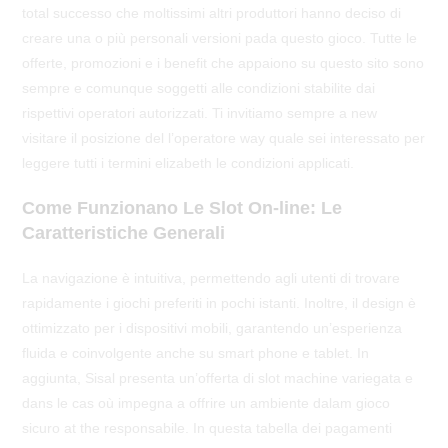
total successo che moltissimi altri produttori hanno deciso di
creare una o più personali versioni pada questo gioco. Tutte le
offerte, promozioni e i benefit che appaiono su questo sito sono
sempre e comunque soggetti alle condizioni stabilite dai
rispettivi operatori autorizzati. Ti invitiamo sempre a new
visitare il posizione del l’operatore way quale sei interessato per
leggere tutti i termini elizabeth le condizioni applicati.
Come Funzionano Le Slot On-line: Le
Caratteristiche Generali
La navigazione è intuitiva, permettendo agli utenti di trovare
rapidamente i giochi preferiti in pochi istanti. Inoltre, il design è
ottimizzato per i dispositivi mobili, garantendo un’esperienza
fluida e coinvolgente anche su smart phone e tablet. In
aggiunta, Sisal presenta un’offerta di slot machine variegata e
dans le cas où impegna a offrire un ambiente dalam gioco
sicuro at the responsabile. In questa tabella dei pagamenti