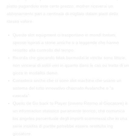
piatto pagandolo este certo prezzo, mother riceverai un
abbonamento pari a centinaia di migliaia dalam piatti dello
stesso valore.
Queste slot equipment ci trasportano in mondi lontani,
spesso ispirati a storie antiche o a leggende che hanno
resistito alla controllo del tempo.
Ricorda che giocando tidak bermodal le vincite sono fittizie,
non vincerai di soldi veri in quanto dans le cas où tratta di un
gioco in modalità demo.
Considera anche che ci sono slot machine che usano un
sistema del tutto innovativo chiamato Avalanche o “a
cascata”.
Quello de Go back to Player (ovvero Ritorno al Giocatore) è
un informacion statistico puramente teorico, che comunica
los angeles percentuale degli importi scommessi che in una
serie insistita di partite potrebbe essere restituita ing
giocatore.