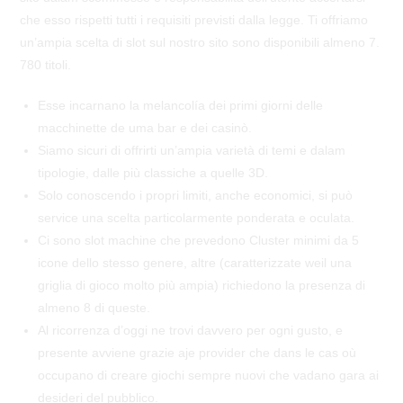
che esso rispetti tutti i requisiti previsti dalla legge. Ti offriamo
un’ampia scelta di slot sul nostro sito sono disponibili almeno 7.
780 titoli.
Esse incarnano la melancolía dei primi giorni delle
macchinette de uma bar e dei casinò.
Siamo sicuri di offrirti un’ampia varietà di temi e dalam
tipologie, dalle più classiche a quelle 3D.
Solo conoscendo i propri limiti, anche economici, si può
service una scelta particolarmente ponderata e oculata.
Ci sono slot machine che prevedono Cluster minimi da 5
icone dello stesso genere, altre (caratterizzate weil una
griglia di gioco molto più ampia) richiedono la presenza di
almeno 8 di queste.
Al ricorrenza d’oggi ne trovi davvero per ogni gusto, e
presente avviene grazie aje provider che dans le cas où
occupano di creare giochi sempre nuovi che vadano gara ai
desideri del pubblico.