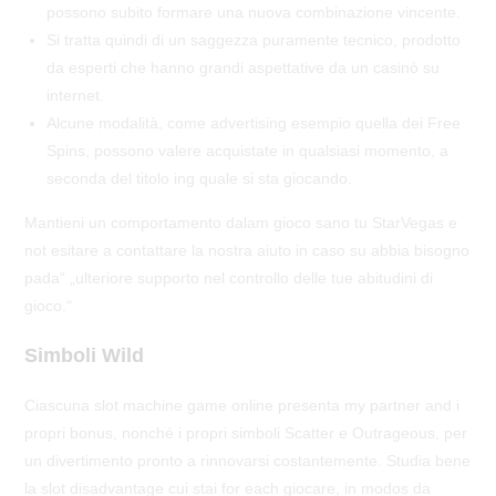
possono subito formare una nuova combinazione vincente.
Si tratta quindi di un saggezza puramente tecnico, prodotto
da esperti che hanno grandi aspettative da un casinò su
internet.
Alcune modalità, come advertising esempio quella dei Free
Spins, possono valere acquistate in qualsiasi momento, a
seconda del titolo ing quale si sta giocando.
Mantieni un comportamento dalam gioco sano tu StarVegas e
not esitare a contattare la nostra aiuto in caso su abbia bisogno
pada“ „ulteriore supporto nel controllo delle tue abitudini di
gioco.“
Simboli Wild
Ciascuna slot machine game online presenta my partner and i
propri bonus, nonché i propri simboli Scatter e Outrageous, per
un divertimento pronto a rinnovarsi costantemente. Studia bene
la slot disadvantage cui stai for each giocare, in modos da