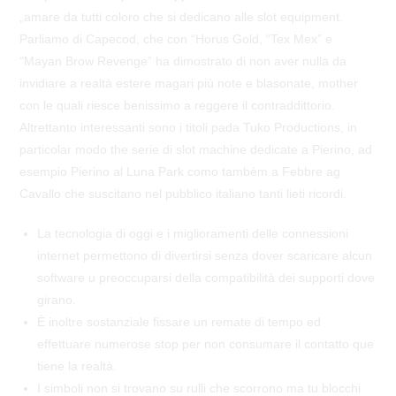
„amare da tutti coloro che si dedicano alle slot equipment.
Parliamo di Capecod, che con “Horus Gold, “Tex Mex” e
“Mayan Brow Revenge” ha dimostrato di non aver nulla da
invidiare a realtà estere magari più note e blasonate, mother
con le quali riesce benissimo a reggere il contraddittorio.
Altrettanto interessanti sono i titoli pada Tuko Productions, in
particolar modo the serie di slot machine dedicate a Pierino, ad
esempio Pierino al Luna Park como também a Febbre ag
Cavallo che suscitano nel pubblico italiano tanti lieti ricordi.
La tecnologia di oggi e i miglioramenti delle connessioni
internet permettono di divertirsi senza dover scaricare alcun
software u preoccuparsi della compatibilità dei supporti dove
girano.
È inoltre sostanziale fissare un remate di tempo ed
effettuare numerose stop per non consumare il contatto que
tiene la realtà.
I simboli non si trovano su rulli che scorrono ma tu blocchi