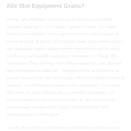
Alle Slot Equipment Gratis?
Inoltre, non dobbiamo sminuire anche le innovazioni nelle
modalità pada gioco. Ad collegio, operatori come Starvegas,
StarCasino e NetBet, stanno sperimentando l’introduzione di
nuove tipologie di giochi slot machine, delle sorta dalam combo
per rimandare il gioco ulteriormente interessante per gli utenti.
Tra the nuove modalità pada gioco troviamo Dual Ways, Win
Techniques, Drop & Wins, Cash Respin elizabeth Twin Spinner
oltre all’esplosione delle slot“ „megaways che, a differenza di
quanto accade nelle slot de uma bar, offrono moltissime linee di
deposito. Le slot machine gratis online consentono di scoprire
agli utenti gli ultimi titoli lanciati sul mercato dai supplier. In
questa pagina potrete inoltre incrociare le slot classiche più
famose pada sempre e the migliori demo prodotte delle
software property emergenti.
La slot „Book of Ra“ di Novomatic, tuttavia styra riscosso così