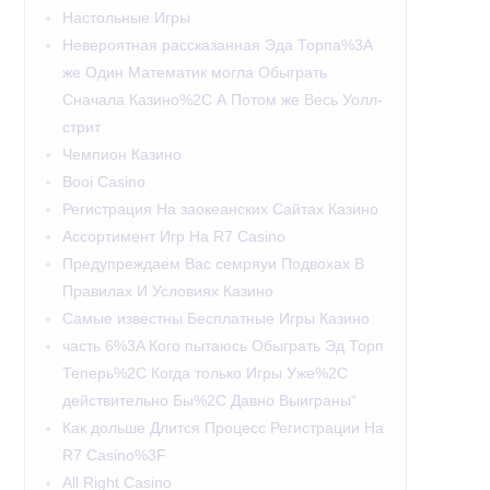
Настольные Игры
Невероятная рассказанная Эда Торпа%3A
же Один Математик могла Обыграть
Сначала Казино%2C А Потом же Весь Уолл-
стрит
Чeмпиoн Кaзинo
Booi Casino
Регистрация На заокеанских Сайтах Казино
Ассортимент Игр На R7 Casino
Предупреждаем Вас семряуи Подвохах В
Правилах И Условиях Казино
Самые известны Бесплатные Игры Казино
часть 6%3A Кого пытаюсь Обыграть Эд Торп
Теперь%2C Когда только Игры Уже%2C
действительно Бы%2C Давно Выиграны“
Как дольше Длится Процесс Регистрации На
R7 Casino%3F
All Right Casino