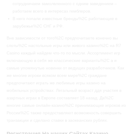
сотрудничаем замолвленного с одним заведением –
работаем всего в интересах гемблеров.
В него попали известные бренды%2C работающие в
зарубежье%2C СНГ и РФ.
Вне зависимости от того%2C предпочитаете конечно вы
слоты%2C настольные игры или живого казино%2C на R7
Casino каждый найдем что-то по мысли. Ассортимент игр
включающую в себя же классические варианты%2C а и
самые упомянутые новинки от ведущих разработчиков. Как
же многие игроки всяком всем мире%2C граждане
предпочитают играть же любимые игры казино на
мобильных устройствах. Легальный возраст ддя участия в
азартных играх в Европе составляет 18 назад. Да%2C
многие самые онлайн-казино%2C принимающие игроков из
России%2C также предоставляют возможность совершить
транзакции и сделано ставки в заокеанских рублях.
Регистрация На наших Сайтах Казино