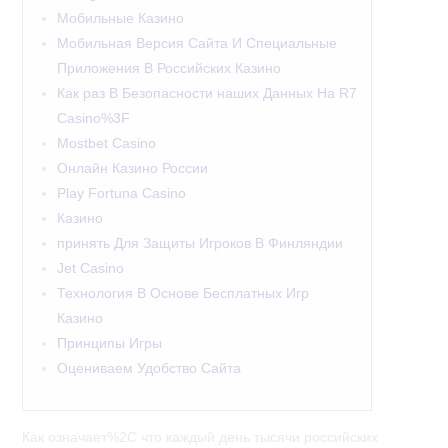
Мобильные Казино
Мобильная Версия Сайта И Специальные
Приложения В Российских Казино
Как раз В Безопасности наших Данных На R7
Casino%3F
Mostbet Casino
Онлайн Казино России
Play Fortuna Casino
Казино
принять Для Защиты Игроков В Финляндии
Jet Casino
Технология В Основе Бесплатных Игр
Казино
Принципы Игры
Оцениваем Удобство Сайта
Как означает%2C что каждый день тысячи российских