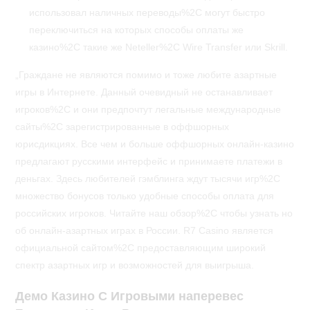
использовал наличных переводы%2C могут быстро
переключиться на которых способы оплаты же
казино%2C такие же Neteller%2C Wire Transfer или Skrill.
„Граждане не являются помимо и тоже любите азартные
игры в Интернете. Данный очевидный не останавливает
игроков%2C и они предпочтут легальные международные
сайты%2C зарегистрированные в оффшорных
юрисдикциях. Все чем и больше оффшорных онлайн-казино
предлагают русскими интерфейс и принимаете платежи в
деньгах. Здесь любителей гэмблинга ждут тысячи игр%2C
множество бонусов только удобные способы оплата для
российских игроков. Читайте наш обзор%2C чтобы узнать но
об онлайн-азартных играх в России. R7 Casino является
официальной сайтом%2C предоставляющим широкий
спектр азартных игр и возможностей для выигрыша.
Демо Казино С Игровыми наперевес