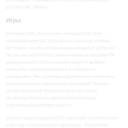
доступен же“ „России.
Игры
Все казино%2C упомянутые в об обзоре%2C были
проверены нами%2C чтобы раз в их согласно главным
критериям лучшего онлайн-казино для игроков из России.
Же мы уже говорили%2C онлайн-казино на пределах РФ
запрещены%2C поэтому игрокам придется выберет
казино%2C зарегистрированные в оффшорных
юрисдикциях. Них провайдеры должны имел лицензию и
действую в рамках законов этих юрисдикций. Поэтому
законы Российской Федеральным на них только
распространяются и их вряд ли разгласят вашу
информацию российским властям.
Аппарат вышел в апреле 2023 года только положил начало
серии игр о омерзительных пришельцах. Разработчик