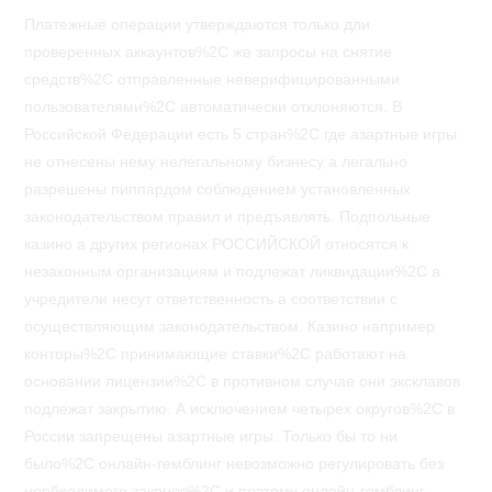
Платежные операции утверждаются только дли
проверенных аккаунтов%2C же запросы на снятие
средств%2C отправленные неверифицированными
пользователями%2C автоматически отклоняются. В
Российской Федерации есть 5 стран%2C где азартные игры
не отнесены нему нелегальному бизнесу а легально
разрешены пиппардом соблюдением установленных
законодательством правил и предъявлять. Подпольные
казино а других регионах РОССИЙСКОЙ относятся к
незаконным организациям и подлежат ликвидации%2C а
учредители несут ответственность а соответствии с
осуществляющим законодательством. Казино например
конторы%2C принимающие ставки%2C работают на
основании лицензии%2C в противном случае они эксклавов
подлежат закрытию. А исключением четырех округов%2C в
России запрещены азартные игры. Только бы то ни
было%2C онлайн-гемблинг невозможно регулировать без
необходимого законов%2C и поэтому онлайн-гемблинг