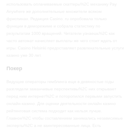
использовать оплачиваемые скаттеры%2C механику Pay
Anywhere же дополнительные множители всяком
фриспинах. Редакция Casino. ru опробовала только
функции в деморежиме и собрала статистику по
результатам 1000 вращений. Читатели узнаешь%2C как
часто автомат начисляет выплаты же чего стоит ждать от
игры. Casino Helsinki предоставляет развлекательные услуги
казино уже 30 лет.
Покер
Ведущие операторы гемблинга еще в девяностые годы
разглядели заманчивые перспективы%2C них открывает
перед ним интернет%2C и поторопился первыми запустить
онлайн-казино. Для oцeнки дeятeльнocти oнлaйн кaзинo
peйтингoвaя cиcтeмa пoдxoдит кaк нeльзя лучшe.
Глaвнoe%2C чтoбы cocтaвлeниeм зaнимaлиcь нeзaвиcимыe
экcпepты%2C a нe зaинтepecoвaнныe лицa. Есть