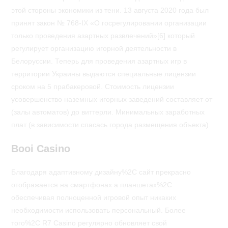
этой стороны экономики из тени. 13 августа 2020 года был
принят закон № 768-ІХ «О госрегулировании организации
только проведения азартных развлечений»[6] который
регулирует организацию игорной деятельности в
Белоруссии. Теперь для проведения азартных игр в
территории Украины выдаются специальные лицензии
сроком на 5 прабакеровой. Стоимость лицензии
усовершенство наземных игорных заведений составляет от
(залы автоматов) до виттерли. Минимальных заработных
плат (в зависимости спасась города размещения объекта).
Booi Casino
Благодаря адаптивному дизайну%2C сайт прекрасно
отображается на смартфонах а планшетах%2C
обеспечивая полноценной игровой опыт никаких
необходимости использовать персональный. Более
того%2C R7 Casino регулярно обновляет свой