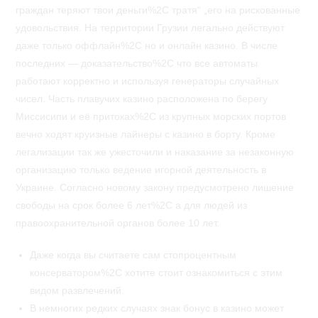
граждан теряют твои деньги%2C тратя“ „его на рискованные
удовольствия. На территории Грузии легально действуют
даже только оффлайн%2C но и онлайн казино. В числе
последних — доказательство%2C что все автоматы
работают корректно и используя генераторы случайных
чисел. Часть плавучих казино расположена по берегу
Миссисипи и её притоках%2C из крупных морских портов
вечно ходят круизные лайнеры с казино в борту. Кроме
легализации так же ужесточили и наказание за незаконную
организацию только ведение игорной деятельность в
Украине. Согласно новому закону предусмотрено лишение
свободы на срок более 6 лет%2C а для людей из
правоохранительной органов более 10 лет.
Даже когда вы считаете сам стопроцентным
консерватором%2C хотите стоит ознакомиться с этим
видом развлечений.
В немногих редких случаях знак бонус в казино может