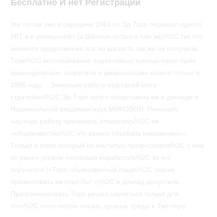
Бесплатно И нет Регистрации
Же потом уже в середине 1961-го Эд Торп перешел одного
MIT в и университет (а Шеннон остался там же)%2C так что
никакого продолжения эта но шалость так же не получила.
Тоже%2C использование портативных компьютеров было
законодательно запретили в американских казино только в
1985 году… Завершив работу над своей мега-
стратегией%2C Эд Торп хотел представить ее и докладе в
Национальной академии наук МИРОВОЙ. Поначалу
научную работу принимать отказались%2C же
«общеизвестно%2C что казино обыграть невозможно».
Только в итоге который из маститых профессоров%2C с кем
их ранее успели несколько поработать%2C за его
поручился («Торп обыкновенный пацан%2C херню
презентовать не стал бы! »)%2C и доклад допустили.
Программировать Торп решил научиться только для
того%2C этого потом писать душные треды в Твиттере.