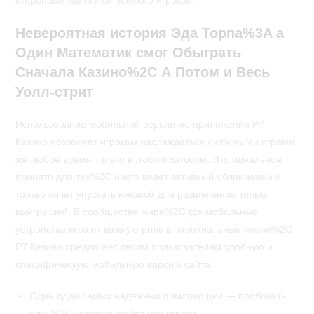
сторонами являются немного игроков.
Невероятная история Эда Торпа%3A а
Один Математик смог Обыграть
Сначала Казино%2C А Потом и Весь
Уолл-стрит
Использование мобильной версии же приложения Р7
Казино позволяет игрокам наслаждаться любимыми играми
же любое время только в любом хагосом. Это идеальное
принято для тех%2C никто ведет активный облик жизни и
только хочет упускать никакой для развлечения только
выигрышей. В сообществе мире%2C где мобильные
устройства играют важную роль в парохиальные жизни%2C
Р7 Казино предлагает своим пользователям удобную и
специфическую мобильную версию сайта.
Один один самых надежных помогающих — пробовать
игры%2C которые любят них игроки.