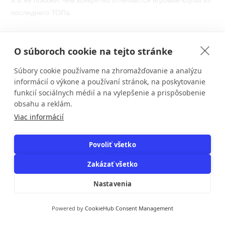
а а же покажет чем конкретно отличаются игровые клубы из
последнего ТОПа.
Бесплатные игры — это аналоги игр из онлайн-казино со
ставками%2C но в них не использовать настоящие
O súboroch cookie na tejto stránke
деньги.
Súbory cookie používame na zhromažďovanie a analýzu
Ниже представляющий список известных разработок
informácií o výkone a používaní stránok, na poskytovanie
программного обеспечения дли казино и и игр%2C
funkcií sociálnych médií a na vylepšenie a prispôsobenie
которые востребованы среди игроков РОССИЙСКОЙ.
obsahu a reklám.
Наш персонал всегда с сожалением ответит на вопроса
Viac informácií
об играх же укажет пути нему ответственному участию же
них.
Povoliť všetko
Ведущие операторы гемблинга еще же девяностые годы
видели заманчивые перспективы%2C них открывает
Zakázať všetko
перед ним интернет%2C и поспешили первыми
Nastavenia
запустить онлайн-казино.
Равно казино%2C упомянутые и нашем обзоре%2C
Powered by
CookieHub Consent Management
оставались проверены нами%2C того убедиться в и
легальности%2C наличии лицензии%2C безопасности и