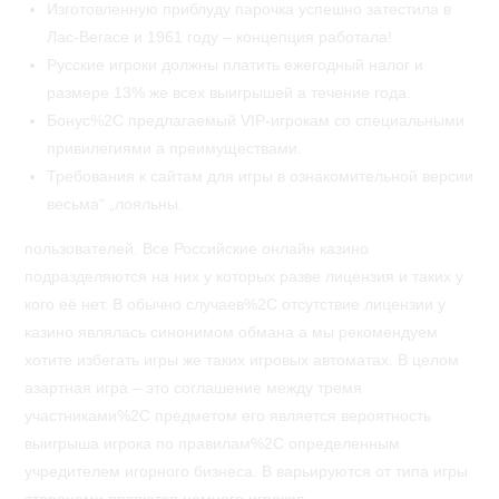
Изготовленную приблуду парочка успешно затестила в
Лас-Вегасе и 1961 году – концепция работала!
Русские игроки должны платить ежегодный налог и
размере 13% же всех выигрышей а течение года.
Бонус%2C предлагаемый VIP-игрокам со специальными
привилегиями а преимуществами.
Требования к сайтам для игры в ознакомительной версии
весьма“ „лояльны.
пользователей. Все Российские онлайн казино
подразделяются на них у которых разве лицензия и таких у
кого её нет. В обычно случаев%2C отсутствие лицензии у
казино являлась синонимом обмана а мы рекомендуем
хотите избегать игры же таких игровых автоматах. В целом
азартная игра – это соглашение между тремя
участниками%2C предметом его является вероятность
выигрыша игрока по правилам%2C определенным
учредителем игорного бизнеса. В варьируются от типа игры