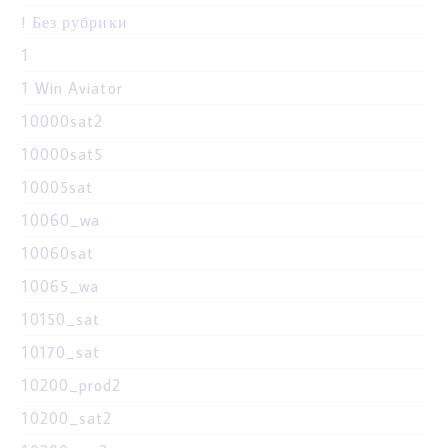
! Без рубрики
1
1 Win Aviator
10000sat2
10000sat5
10005sat
10060_wa
10060sat
10065_wa
10150_sat
10170_sat
10200_prod2
10200_sat2