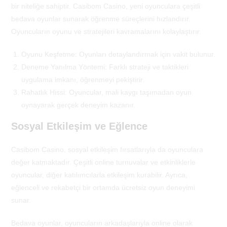
bir niteliğe sahiptir. Casibom Casino, yeni oyunculara çeşitli
bedava oyunlar sunarak öğrenme süreçlerini hızlandırır.
Oyuncuların oyunu ve stratejileri kavramalarını kolaylaştırır.
Oyunu Keşfetme: Oyunları detaylandırmak için vakit bulunur.
Deneme Yanılma Yöntemi: Farklı strateji ve taktikleri
uygulama imkanı, öğrenmeyi pekiştirir.
Rahatlık Hissi: Oyuncular, mali kaygı taşımadan oyun
oynayarak gerçek deneyim kazanır.
Sosyal Etkileşim ve Eğlence
Casibom Casino, sosyal etkileşim fırsatlarıyla da oyunculara
değer katmaktadır. Çeşitli online turnuvalar ve etkinliklerle
oyuncular, diğer katılımcılarla etkileşim kurabilir. Ayrıca,
eğlenceli ve rekabetçi bir ortamda ücretsiz oyun deneyimi
sunar.
Bedava oyunlar, oyuncuların arkadaşlarıyla online olarak