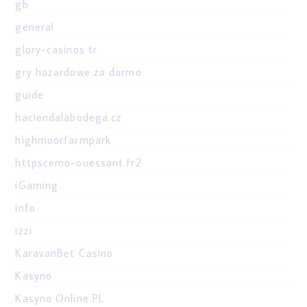
gb
general
glory-casinos tr
gry hazardowe za darmo
guide
haciendalabodega.cz
highmoorfarmpark
httpscemo-ouessant.fr2
iGaming
info
izzi
KaravanBet Casino
Kasyno
Kasyno Online PL