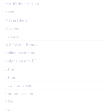
mx-bbrbet-casino
news
Nezaradené
Novibet
nv casino
NV Casino Bonus
online casino au
onlone casino ES
othe
other
ozwin au casino
Parabet casino
PBN
pe