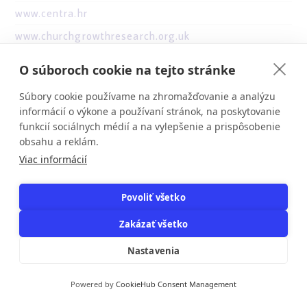
www.centra.hr
www.churchgrowthresearch.org.uk
www.coronatest-rv.de
O súboroch cookie na tejto stránke
www.fortunetiger.com.br
Súbory cookie používame na zhromažďovanie a analýzu
www.hitachi-medical-systems.co.uk
informácií o výkone a používaní stránok, na poskytovanie
www.imi.pt
funkcií sociálnych médií a na vylepšenie a prispôsobenie
obsahu a reklám.
www.mobilityhealth.be
Viac informácií
www.rhproperties.es
www.sanitashospital.co.tz
Povoliť všetko
www.sepabelgium.be
Zakázať všetko
www.serenium-funeraire.fr
Nastavenia
www.sigarenfabrieken.nl
www.sloane-street.co.uk
Powered by
CookieHub Consent Management