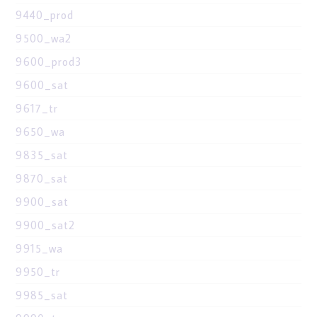
9440_prod
9500_wa2
9600_prod3
9600_sat
9617_tr
9650_wa
9835_sat
9870_sat
9900_sat
9900_sat2
9915_wa
9950_tr
9985_sat