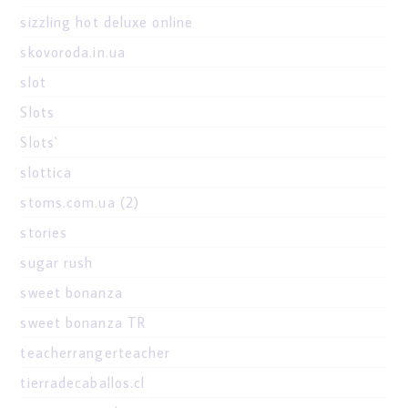
sizzling hot deluxe online
skovoroda.in.ua
slot
Slots
Slots`
slottica
stoms.com.ua (2)
stories
sugar rush
sweet bonanza
sweet bonanza TR
teacherrangerteacher
tierradecaballos.cl