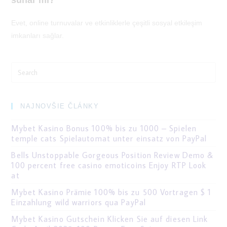
sunar mı?
Evet, online turnuvalar ve etkinliklerle çeşitli sosyal etkileşim
imkanları sağlar.
Search
for:
NAJNOVŠIE ČLÁNKY
Mybet Kasino Bonus 100% bis zu 1000 – Spielen
temple cats Spielautomat unter einsatz von PayPal
Bells Unstoppable Gorgeous Position Review Demo &
100 percent free casino emoticoins Enjoy RTP Look
at
Mybet Kasino Prämie 100% bis zu 500 Vortragen $ 1
Einzahlung wild warriors qua PayPal
Mybet Kasino Gutschein Klicken Sie auf diesen Link