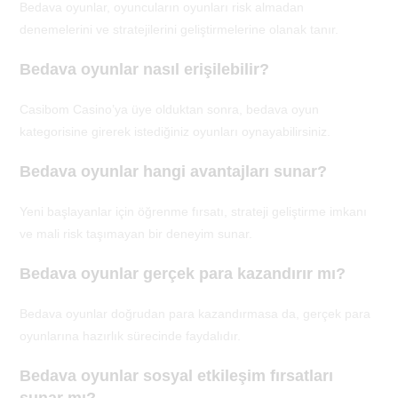
Bedava oyunlar, oyuncuların oyunları risk almadan
denemelerini ve stratejilerini geliştirmelerine olanak tanır.
Bedava oyunlar nasıl erişilebilir?
Casibom Casino’ya üye olduktan sonra, bedava oyun
kategorisine girerek istediğiniz oyunları oynayabilirsiniz.
Bedava oyunlar hangi avantajları sunar?
Yeni başlayanlar için öğrenme fırsatı, strateji geliştirme imkanı
ve mali risk taşımayan bir deneyim sunar.
Bedava oyunlar gerçek para kazandırır mı?
Bedava oyunlar doğrudan para kazandırmasa da, gerçek para
oyunlarına hazırlık sürecinde faydalıdır.
Bedava oyunlar sosyal etkileşim fırsatları