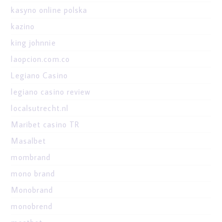
kasyno online polska
kazino
king johnnie
laopcion.com.co
Legiano Casino
legiano casino review
localsutrecht.nl
Maribet casino TR
Masalbet
mombrand
mono brand
Monobrand
monobrend