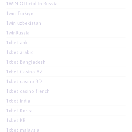
1WIN Official In Russia
1win Turkiye
1win uzbekistan
1winRussia
1xbet apk
1xbet arabic
1xbet Bangladesh
1xbet Casino AZ
1xbet casino BD
1xbet casino french
1xbet india
1xbet Korea
1xbet KR
1xbet malaysia