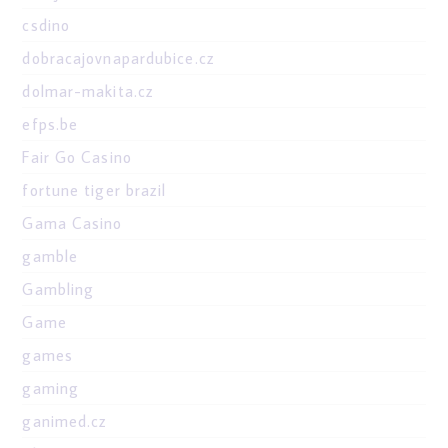
csdino
dobracajovnapardubice.cz
dolmar-makita.cz
efps.be
Fair Go Casino
fortune tiger brazil
Gama Casino
gamble
Gambling
Game
games
gaming
ganimed.cz