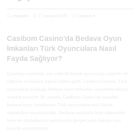
Post
Post
Post
intasadm
17. januára 2025
casibom tr
Author:
published:
Category:
Casibom Casino’da Bedava Oyun
İmkanları Türk Oyunculara Nasıl
Fayda Sağlıyor?
Çevrimiçi casinolar, son yıllarda birçok oyuncu için popüler bir
eğlence ve kazanç kapısı haline geldi. Casibom Casino, Türk
oyunculara sunduğu bedava oyun imkanları sayesinde birçok
avantaj sunuyor. Bu yazıda, Casibom Casino’da sunulan
bedava oyun fırsatlarının Türk oyunculara nasıl fayda
sağladığını inceleyeceğiz. Bedava oyunlarla hem eğlenebilir
hem de stratejilerinizi geliştirerek gerçek para kazancı için
hazırlık yapabilirsiniz.