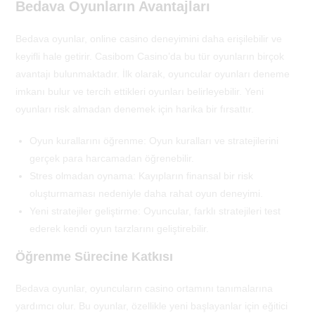
Bedava Oyunların Avantajları
Bedava oyunlar, online casino deneyimini daha erişilebilir ve
keyifli hale getirir. Casibom Casino’da bu tür oyunların birçok
avantajı bulunmaktadır. İlk olarak, oyuncular oyunları deneme
imkanı bulur ve tercih ettikleri oyunları belirleyebilir. Yeni
oyunları risk almadan denemek için harika bir fırsattır.
Oyun kurallarını öğrenme: Oyun kuralları ve stratejilerini
gerçek para harcamadan öğrenebilir.
Stres olmadan oynama: Kayıpların finansal bir risk
oluşturmaması nedeniyle daha rahat oyun deneyimi.
Yeni stratejiler geliştirme: Oyuncular, farklı stratejileri test
ederek kendi oyun tarzlarını geliştirebilir.
Öğrenme Sürecine Katkısı
Bedava oyunlar, oyuncuların casino ortamını tanımalarına
yardımcı olur. Bu oyunlar, özellikle yeni başlayanlar için eğitici