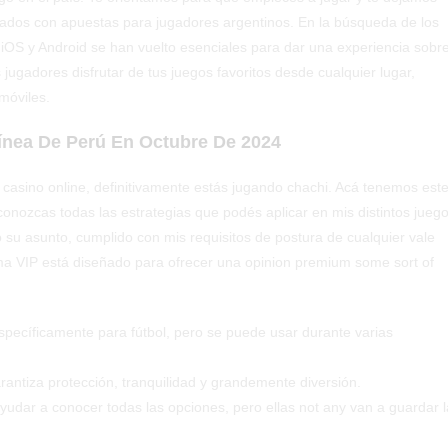
gulados con apuestas para jugadores argentinos. En la búsqueda de los
 iOS y Android se han vuelto esenciales para dar una experiencia sobr
s jugadores disfrutar de tus juegos favoritos desde cualquier lugar,
móviles.
ínea De Perú En Octubre De 2024
 casino online, definitivamente estás jugando chachi. Acá tenemos est
conozcas todas las estrategias que podés aplicar en mis distintos jueg
 su asunto, cumplido con mis requisitos de postura de cualquier vale
ama VIP está diseñado para ofrecer una opinion premium some sort of
pecíficamente para fútbol, pero se puede usar durante varias
antiza protección, tranquilidad y grandemente diversión.
yudar a conocer todas las opciones, pero ellas not any van a guardar l