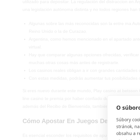
utilizado para depositar. La regulación del distraccion en A
una legislación autónoma distinta y no todos regiones han 
Algunas sobre las más reconocidas son la entre ma Auto
Reino Unido o la de Curazao.
Argentina, como hemos mencionado en el apartado anteri
virtual.
Hay que comparar algunas opciones ofrecidas, verificar
muchas otras cosas más antes de registrarte.
Los casinos reales obligan a ir con grandes cantidades
Con estas medidas, podrás aumentar tus posibilidades d
Si eres nuevo durante este mundo, Play casino at betsson 
line casino te premia por haber confiado durante su plataf
además del Recibo de Bienvenida, también tendrás otras p
O súboro
Súbory coo
Cómo Apostar En Juegos De Casino
stránok, na
obsahu a r
Es esencial esconder los requisitos de apuesta de este bo