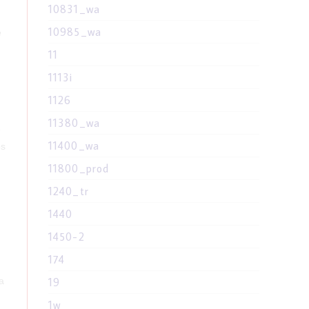
10831_wa
10985_wa
e
11
1113i
1126
11380_wa
e
11400_wa
os
11800_prod
1240_tr
1440
1450-2
174
a
19
1w