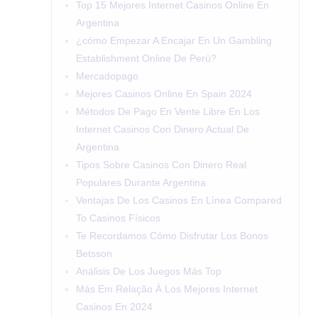
Top 15 Mejores Internet Casinos Online En
Argentina
¿cómo Empezar A Encajar En Un Gambling
Establishment Online De Perú?
Mercadopago
Mejores Casinos Online En Spain 2024
Métodos De Pago En Vente Libre En Los
Internet Casinos Con Dinero Actual De
Argentina
Tipos Sobre Casinos Con Dinero Real
Populares Durante Argentina
Ventajas De Los Casinos En Línea Compared
To Casinos Físicos
Te Recordamos Cómo Disfrutar Los Bonos
Betsson
Análisis De Los Juegos Más Top
Más Em Relação À Los Mejores Internet
Casinos En 2024