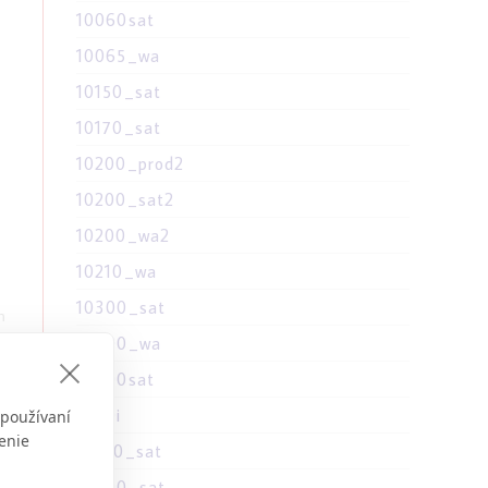
10060sat
10065_wa
10150_sat
10170_sat
10200_prod2
10200_sat2
10200_wa2
10210_wa
10300_sat
n
10300_wa
10300sat
1030i
 používaní
enie
10310_sat
10390_sat