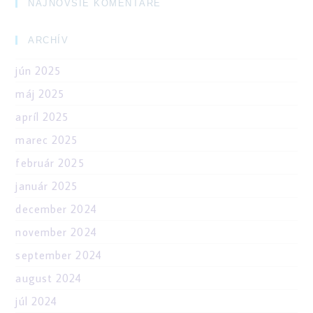
NAJNOVŠIE KOMENTÁRE
ARCHÍV
jún 2025
máj 2025
apríl 2025
marec 2025
február 2025
január 2025
december 2024
november 2024
september 2024
august 2024
júl 2024