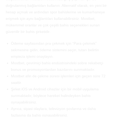
doğrulanmış bağlantıları kullanın. Alternatif olarak, en yeni bir
hesap açmak ve ardından spor bahislerine ve kumarhaneye
erişmek için aynı bağlantıları kullanabilirsiniz. Mostbet,
mükemmel oranlar ve çok çeşitli bahis seçenekleri sunan
güvenilir bir bahis şirketidir.
Ödeme sayfasından pra çekmek için “Para çekmek”
sekmesine gidin, ödeme sistemini seçin, tutarı belirtin
empieza işlemi onaylayın.
Mostbet, çevrimiçi bahis endüstrisindeki sobre rekabetçi
bonus ve promosyonlardan bazılarını sunmaktadır.
Mostbet afin de çekme süresi işlemleri için geçen süre 72
saattir.
Şirket iOS ve Android cihazlar için bir mobil uygulama
sunmaktadır, böylece hareket halindeyken bahis
oynayabilirsiniz.
Ayrıca, siyasi olaylara, televizyon şovlarına ve daha
fazlasına da bahis oynayabilirsiniz.