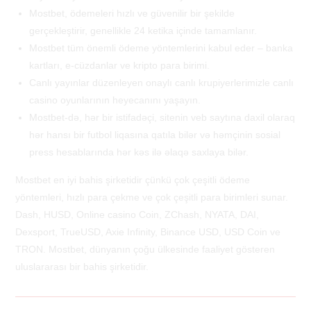
Mostbet, ödemeleri hızlı ve güvenilir bir şekilde
gerçekleştirir, genellikle 24 ketika içinde tamamlanır.
Mostbet tüm önemli ödeme yöntemlerini kabul eder – banka
kartları, e-cüzdanlar ve kripto para birimi.
Canlı yayınlar düzenleyen onaylı canlı krupiyerlerimizle canlı
casino oyunlarının heyecanını yaşayın.
Mostbet-də, hər bir istifadəçi, sitenin veb saytına daxil olaraq
hər hansı bir futbol liqasına qatıla bilər və həmçinin sosial
press hesablarında hər kəs ilə əlaqə saxlaya bilər.
Mostbet en iyi bahis şirketidir çünkü çok çeşitli ödeme
yöntemleri, hızlı para çekme ve çok çeşitli para birimleri sunar.
Dash, HUSD, Online casino Coin, ZChash, NYATA, DAI,
Dexsport, TrueUSD, Axie Infinity, Binance USD, USD Coin ve
TRON. Mostbet, dünyanın çoğu ülkesinde faaliyet gösteren
uluslararası bir bahis şirketidir.