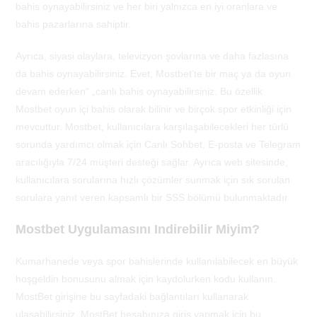
bahis oynayabilirsiniz ve her biri yalnızca en iyi oranlara ve
bahis pazarlarına sahiptir.
Ayrıca, siyasi olaylara, televizyon şovlarına ve daha fazlasına
da bahis oynayabilirsiniz. Evet, Mostbet’te bir maç ya da oyun
devam ederken“ „canlı bahis oynayabilirsiniz. Bu özellik
Mostbet oyun içi bahis olarak bilinir ve birçok spor etkinliği için
mevcuttur. Mostbet, kullanıcılara karşılaşabilecekleri her türlü
sorunda yardımcı olmak için Canlı Sohbet, E-posta ve Telegram
aracılığıyla 7/24 müşteri desteği sağlar. Ayrıca web sitesinde,
kullanıcılara sorularına hızlı çözümler sunmak için sık sorulan
sorulara yanıt veren kapsamlı bir SSS bölümü bulunmaktadır.
Mostbet Uygulamasını Indirebilir Miyim?
Kumarhanede veya spor bahislerinde kullanılabilecek en büyük
hoşgeldin bonusunu almak için kaydolurken kodu kullanın.
MostBet girişine bu sayfadaki bağlantıları kullanarak
ulaşabilirsiniz. MostBet hesabınıza giriş yapmak için bu