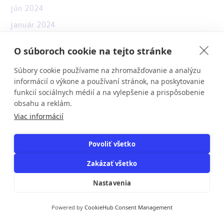
jún 2024
január 2024
jún 2023
O súboroch cookie na tejto stránke
apríl 2023
Súbory cookie používame na zhromažďovanie a analýzu
júl 2022
informácií o výkone a používaní stránok, na poskytovanie
marec 2022
funkcií sociálnych médií a na vylepšenie a prispôsobenie
obsahu a reklám.
január 2022
Viac informácií
marec 2020
Povoliť všetko
KATEGÓRIE
Zakázať všetko
! Без рубрики
Nastavenia
1
Powered by
CookieHub Consent Management
1 Win Aviator