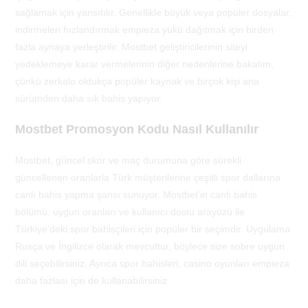
sağlamak için yansıtılır. Genellikle büyük veya popüler dosyalar,
indirmeleri hızlandırmak empieza yükü dağıtmak için birden
fazla aynaya yerleştirilir. Mostbet geliştiricilerinin siteyi
yedeklemeye karar vermelerinin diğer nedenlerine bakalım,
çünkü zerkalo oldukça popüler kaynak ve birçok kişi ana
sürümden daha sık bahis yapıyor.
Mostbet Promosyon Kodu Nasıl Kullanılır
Mostbet, güncel skor ve maç durumuna göre sürekli
güncellenen oranlarla Türk müşterilerine çeşitli spor dallarına
canlı bahis yapma şansı sunuyor. Mostbet’in canlı bahis
bölümü, uygun oranları ve kullanıcı dostu arayüzü ile
Türkiye’deki spor bahisçileri için popüler bir seçimdir. Uygulama
Rusça ve İngilizce olarak mevcuttur, böylece size sobre uygun
dili seçebilirsiniz. Ayrıca spor bahisleri, casino oyunları empieza
daha fazlası için de kullanabilirsiniz.