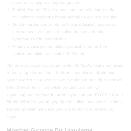
standartlara uygun olduğunu gösterir.
Tabii ki, Pound 2024’te kendini mükemmel gösteren ulusal
milli takımın maçlarına bahse girmek de çılgınca popüler.
Bu adımlardan sonra, otomatik olarak kişisel hesabınıza
giriş yapacak ve bonusları kullanmanıza ve bahis
oynamanıza izin vereceksiniz.
Minimum para çekme miktarı yaklaşık 0. some $ ve
maksimum miktar yaklaşık 5, 000 $ ‘dır.
Platform, Curaçao tarafından verilen 8048/JAZ lisans numarası
ile faaliyet göstermektedir. Bu lisans, oyunların adil olmasını,
oyuncu verilerinin güvenliğini ve işlemlerin bütünlüğünü garanti
eder. Mevcut en iyi hoş geldin bonusunu almak için
kaydolduğunuzda MostBet promosyon kodunu BÜYÜK kullanın.
Bir dahaki sefere yorum yaptığımda kullanılmak üzere“ „adımı,
e-posta adresimi empieza web site adresimi bu tarayıcıya
kaydet.
Mostbet Girişine Bir Uygulama