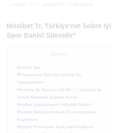
Post
Post
Post
intasadm
17. januára 2025
Nezaradené
Author:
published:
Category:
Mostbet Tr, Türkiye’nin Sobre Iyi
Spor Bahisl Sitesidir“
Content
Mostbet Sss
Hesabıma Nasıl Em Virtude De
Yükleyebilirim?
Herhangi Bir Sorunuz Var Mı? –“ „mostbet Ile
Sosyal Medyada Bağlantı Kurun
Mostbet Uygulamasını Indirebilir Miyim?
Mostbet Bahisçisinin Karlı Promosyonlarını
Kaçırmayın:
Mostbet Promosyon Kodu Nasıl Kullanılır