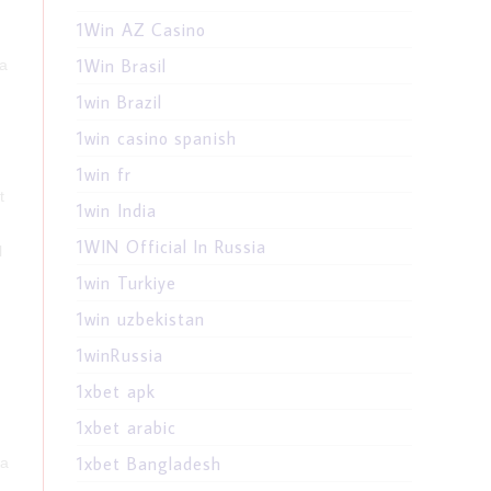
1Win AZ Casino
1Win Brasil
ça
1win Brazil
1win casino spanish
1win fr
t
1win India
1WIN Official In Russia
l
1win Turkiye
1win uzbekistan
1winRussia
1xbet apk
1xbet arabic
1xbet Bangladesh
na