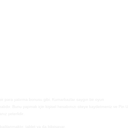
bir para yatırma bonusu gibi. Kumarbazlar saygın bir oyun
malıdır. Bunu yapmak için kişisel hesabınızı siteye kaydetmeniz ve Pin 
z yeterlidir..
ğlanmaktır, tablet ya da bilgisayar.