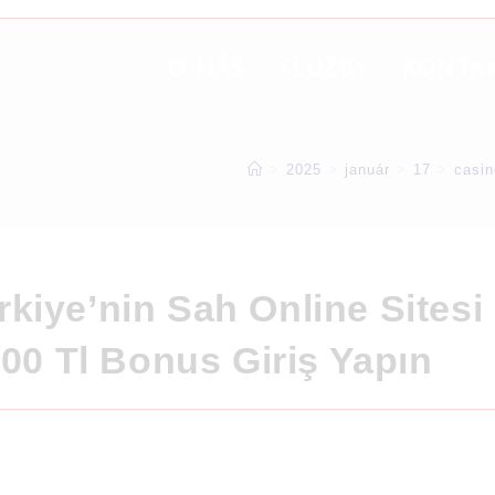
O NÁS
SLUŽBY
KONTA
>
2025
>
január
>
17
>
casin
kiye’nin Sah Online Sitesi
000 Tl Bonus Giriş Yapın