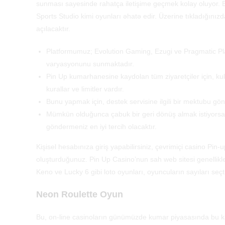
sunması sayesinde rahatça iletişime geçmek kolay oluyor. 
Sports Studio kimi oyunları əhatə edir. Üzerine tıkladığınızda,
açılacaktır.
Platformumuz; Evolution Gaming, Ezugi ve Pragmatic Pla
varyasyonunu sunmaktadır.
Pin Up kumarhanesine kaydolan tüm ziyaretçiler için, kul
kurallar ve limitler vardır.
Bunu yapmak için, destek servisine ilgili bir mektubu gö
Mümkün olduğunca çabuk bir geri dönüş almak istiyorsa
göndermeniz en iyi tercih olacaktır.
Kişisel hesabınıza giriş yapabilirsiniz, çevrimiçi casino Pin-up’
oluşturduğunuz. Pin Up Casino’nun sah web sitesi genellikle de
Keno ve Lucky 6 gibi loto oyunları, oyuncuların sayıları seçtiğ
Neon Roulette Oyun
Bu, on-line casinoların günümüzde kumar piyasasında bu kad