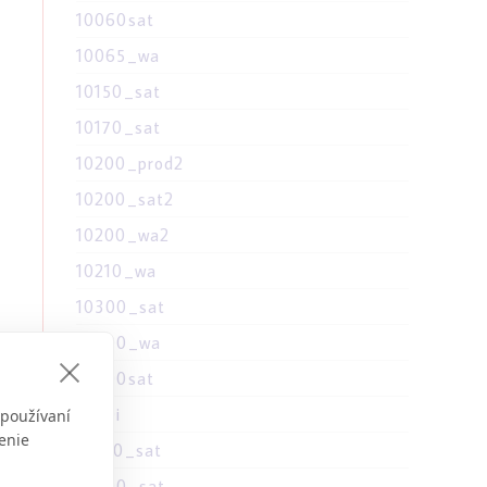
10060sat
10065_wa
10150_sat
10170_sat
10200_prod2
10200_sat2
10200_wa2
10210_wa
10300_sat
10300_wa
10300sat
1030i
 používaní
enie
10310_sat
e
10390_sat