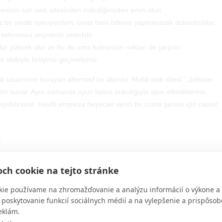
inin sah web sitesinden indirdiğinizden emin olun.
ka bir yerde oynuyordum, onlar beni ödeme yapmayarak dolandırdılar.
“ sekmesini seçmeniz yeterlidir.
r yüksek olur ve bu de uma bahsinizin miktarı ile çarpılır.
 ekibiyle iletişime geçmelisiniz.
k tasarımını koruyan alternatif bir alandır. Mobil web sitesi,“ „bêtisier
im sunar. Aynı zamanda oyun listesi aracılığıyla spor etkinliklerine,
ebilirsiniz. Keyifli empieza heyecan verici bir cuma gecesi için casino
ı
kaybedersiniz. Bu kategorideki tüm oyunlar, en popüler yazılım stüdyoları
ch cookie na tejto stránke
Streak ve Playtech tarafından sunulmaktadır. Bağımsız laboratuvarlar,
tgele sayı üreticisini düzenli olarak kontrol eder. Kullanıcılar, destek
kie používame na zhromažďovanie a analýzu informácií o výkone a
yanıt verdiklerini ve etkili problem çözme becerilerini belirttiklerini
 poskytovanie funkcií sociálnych médií a na vylepšenie a prispôsob
eklám.
imitler tabloda gösterilmiştir. Ayrıca Pin Up’ın TELEVISION SET Oyunları v