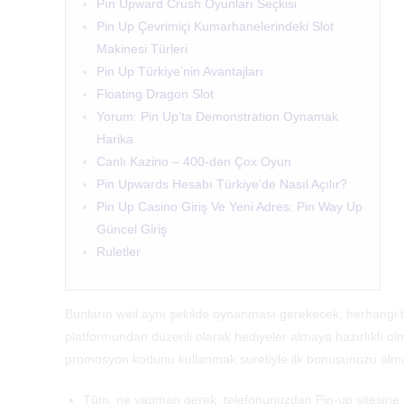
Pın Upward Crush Oyunları Seçkisi
Pin Up Çevrimiçi Kumarhanelerindeki Slot
Makinesi Türleri
Pin Up Türkiye’nin Avantajları
Floating Dragon Slot
Yorum: Pin Up’ta Demonstration Oynamak
Harika
Canlı Kazino – 400-dən Çox Oyun
Pin Upwards Hesabı Türkiye’de Nasıl Açılır?
Pin Up Casino Giriş Ve Yeni Adres: Pin Way Up
Güncel Giriş
Ruletler
Bunların weil aynı şekilde oynanması gerekecek, herhangi 
platformundan düzenli olarak hediyeler almaya hazırlıklı ol
promosyon kodunu kullanmak suretiyle ilk bonusunuzu almanı
Tüm, ne yapman gerek, telefonunuzdan Pin-up sitesine ba