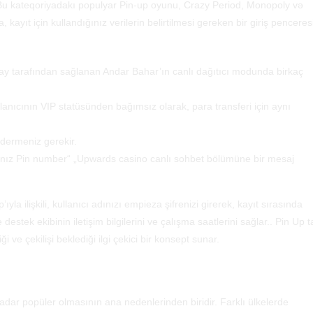
Bu kateqoriyadakı populyar Pin-up oyunu, Crazy Period, Monopoly və
 kayıt için kullandığınız verilerin belirtilmesi gereken bir giriş penceres
y tarafından sağlanan Andar Bahar’ın canlı dağıtıcı modunda birkaç
lanıcının VIP statüsünden bağımsız olarak, para transferi için aynı
ndermeniz gerekir.
nız Pin number“ „Upwards casino canlı sohbet bölümüne bir mesaj
ıyla ilişkili, kullanıcı adınızı empieza şifrenizi girerek, kayıt sırasında
stek ekibinin iletişim bilgilerini ve çalışma saatlerini sağlar.. Pin Up t
i ve çekilişi beklediği ilgi çekici bir konsept sunar.
ar popüler olmasının ana nedenlerinden biridir. Farklı ülkelerde