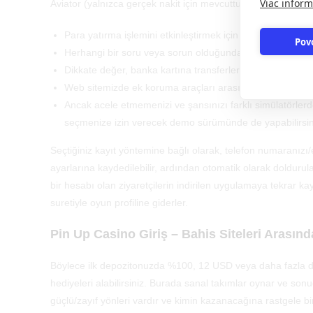
Viac inform
Aviator (yalnızca gerçek nakit için mevcuttur) gibi eğlen
Para yatırma işlemini etkinleştirmek için uygun bonusa (v
Pov
Herhangi bir soru veya sorun olduğunda, canlı destek hattı
Dikkate değer, banka kartına transferlerin yapılabileceğin
Web sitemizde ek koruma araçları arasında 128 bit SSL 
Ancak acele etmemenizi ve şansınızı farklı simülatörlerd
seçmenize izin verecek demo sürümünde de yapabilirsin
Seçtiğiniz kayıt yöntemine bağlı olarak, telefon numaranızı/e-
ayarlarına kaydedilebilir, ardından otomatik olarak doldur
bir hesabı olan ziyaretçilerin indirilen uygulamaya tekrar k
suretiyle oyun profiline giderler.
Pin Up Casino Giriş – Bahis Siteleri Arasınd
Böylece ilk depozitonuzda %100, 12 USD veya daha fazla de
hediyeleri alabilirsiniz. Burada sanal takımlar oynar ve sonuç
güçlü/zayıf yönleri vardır ve kimin kazanacağına rastgele bir 