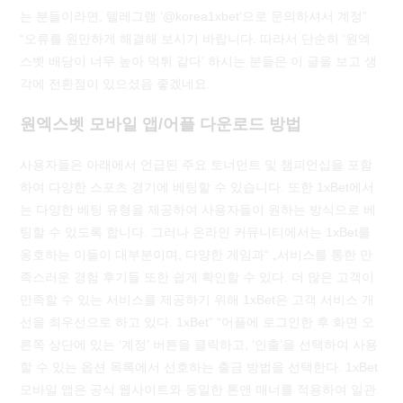
는 분들이라면, 텔레그램 ‘@korea1xbet‘으로 문의하셔서 계정”
“오류를 원만하게 해결해 보시기 바랍니다. 따라서 단순히 ‘원엑
스벳 배당이 너무 높아 먹튀 같다’ 하시는 분들은 이 글을 보고 생
각에 전환점이 있으셨음 좋겠네요.
원엑스벳 모바일 앱/어플 다운로드 방법
사용자들은 아래에서 언급된 주요 토너먼트 및 챔피언십을 포함
하여 다양한 스포츠 경기에 베팅할 수 있습니다. 또한 1xBet에서
는 다양한 베팅 유형을 제공하여 사용자들이 원하는 방식으로 베
팅할 수 있도록 합니다. 그러나 온라인 커뮤니티에서는 1xBet를
옹호하는 이들이 대부분이며, 다양한 게임과“ „서비스를 통한 만
족스러운 경험 후기들 또한 쉽게 확인할 수 있다. 더 많은 고객이
만족할 수 있는 서비스를 제공하기 위해 1xBet은 고객 서비스 개
선을 최우선으로 하고 있다. 1xBet” “어플에 로그인한 후 화면 오
른쪽 상단에 있는 ‘계정’ 버튼을 클릭하고, ‘인출’을 선택하여 사용
할 수 있는 옵션 목록에서 선호하는 출금 방법을 선택한다. 1xBet
모바일 앱은 공식 웹사이트와 동일한 톤앤 매너를 적용하여 일관