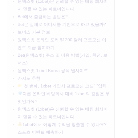
원엑스벳 (1xbet)은 신뢰할 수 있는 베팅 회사이
자 믿을 수 있는 파트너입니다
Bet에서 출금하는 방법은?
Bet은 실제로 어디서를 기반으로 하고 있을까?
보너스 기본 정보
원엑스벳 온라인 포커 $1200 달러 프로모션 이
벤트 지금 참여하기
Bet(원엑스벳) 주소 및 이용 방법(가입, 환전, 보
너스)
원엑스벳 1xbet Korea 공식 웹사이트
카지노 추천
첫 번째, 1xbet 가입시 프로모션 코드” “입력
다른 온라인 베팅회사 대비 1xbet의 강점은 무
엇인가요?
원엑스벳 (1xbet)은 신뢰할 수 있는 베팅 회사이
자 믿을 수 있는 파트너입니다
1xbet에서 어떻게 수익을 창출할 수 있나요?
스포츠 이벤트 예측하기