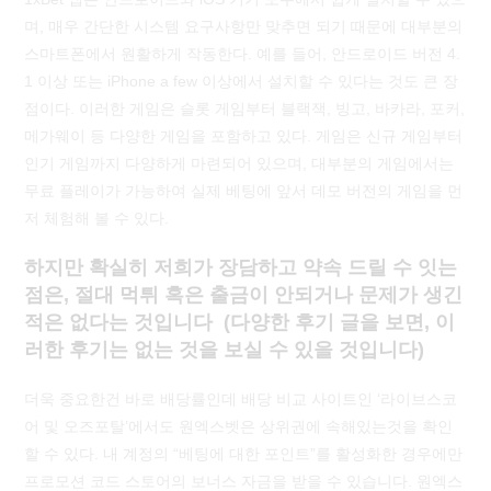
며, 매우 간단한 시스템 요구사항만 맞추면 되기 때문에 대부분의
스마트폰에서 원활하게 작동한다. 예를 들어, 안드로이드 버전 4.
1 이상 또는 iPhone a few 이상에서 설치할 수 있다는 것도 큰 장
점이다. 이러한 게임은 슬롯 게임부터 블랙잭, 빙고, 바카라, 포커,
메가웨이 등 다양한 게임을 포함하고 있다. 게임은 신규 게임부터
인기 게임까지 다양하게 마련되어 있으며, 대부분의 게임에서는
무료 플레이가 가능하여 실제 베팅에 앞서 데모 버전의 게임을 먼
저 체험해 볼 수 있다.
하지만 확실히 저희가 장담하고 약속 드릴 수 잇는
점은, 절대 먹튀 혹은 출금이 안되거나 문제가 생긴
적은 없다는 것입니다 (다양한 후기 글을 보면, 이
러한 후기는 없는 것을 보실 수 있을 것입니다)
더욱 중요한건 바로 배당률인데 배당 비교 사이트인 ‘라이브스코
어 및 오즈포탈’에서도 원엑스벳은 상위권에 속해있는것을 확인
할 수 있다. 내 계정의 “베팅에 대한 포인트”를 활성화한 경우에만
프로모션 코드 스토어의 보너스 자금을 받을 수 있습니다. 원엑스