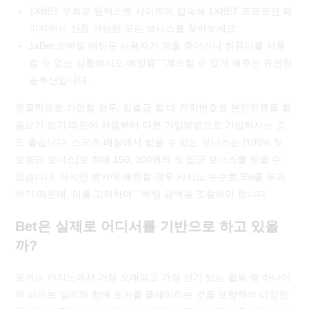
1XBET 우회로 원엑스벳 사이트에 접속해 1XBET 프로모션 페
이지에서 신청 가능한 모든 보너스를 찾아보세요.
1xBet 모바일 베팅은 사용자가 외출 중이거나 컴퓨터를 사용
할 수 없는 상황에서도 베팅을” “계속할 수 있게 해주는 유연한
솔루션입니다.
원클릭으로 가입할 경우, 입출금 할 때 전화번호로 본인인증을 할
필요가 있기 때문에 처음부터 다른 가입방법으로 가입하시는 것
도 좋습니다. 스포츠 배팅에서 받을 수 있는 보너스는 [100% 첫
보증금 보너스]로 최대 150, 000원의 첫 입금 보너스를 받을 수
있습니다. 하지만 뱅커에 베팅할 경우 카지노 수수료 5%를 부과
하기 때문에, 이를 고려하여” “베팅 금액을 조절해야 합니다.
Bet은 실제로 어디서를 기반으로 하고 있을
까?
포커는 카지노에서 가장 오래되고 가장 인기 있는 활동 중 하나이
며 라이브 딜러와 함께 포커를 플레이하는 것을 포함하여 다양한