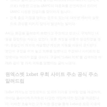
으로) 저렴한 고성능 UMPC의 대중화를 선언하면서 드디어
UMPC 시장은 전성기를 맞이하게 됩니다.
간혹 출금 거절을 당하는 경우도 있는데, 대부분 배터의 잘못
으로 규정을 지키지 않아서 발생하는 일이다.
A씨는 원금을 돌려받지 못했다고 주장하고 있으나, 구체적인 내
용을 증빙하는 자료는 없었다. 보통 계정을 새롭게 생성하였을 경
우, 동일인이 과거에 개설했던 계정은 자동을 사용이 중지된다.
본인이 규정을 어겨 놓고 먹튀를 당했다고 주장하니 사이트의 입
장에서는 어이가 없을 것이다. 구글에 “1xbet 먹튀”를 검색하면 아
래와 같이 몇 가지 먹튀를 당했다는 글이 나온다.
원엑스벳 1xbet 우회 사이트 주소 공식 주소
알려드립
1xBet 카지노는 안드로이드 및 iOS 기기용 모바일 앱을 제공하여,
모바일 플레이에 최적화된 다양한 게임에 대한 접근을 제공합니
다. 이러한 효율적인 고객 지원 옵션을 통해 1xBet은 모든 사용자