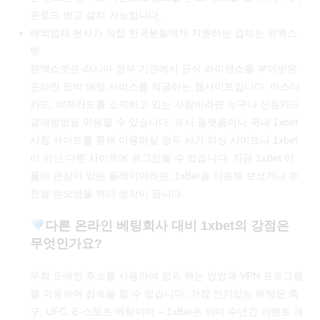
운로드 받고 설치 가능합니다.
해외업체 본사가 직접 한국분들에게 지원하는 업체는 원엑스
벳
원엑스벳은 러시아 정부 기관에서 공식 라이센스를 부여받은
온라인 도박 배팅 서비스를 제공하는 웹사이트입니다. 마스터
카드, 비자카드를 소지하고 있는 사람이라면 누구나 신용카드
결제방법을 이용할 수 있습니다. 유사 플랫폼이나 국내 1xbet
사칭 사이트를 통해 이용하실 경우 사기 피싱 사이트나 1xbet
이 아닌 다른 사이트에 로그인될 수 있습니다. 지금 1xBet 어
플에 관심이 있는 플레이어라면, 1xBet을 이용해 보셨거나 추
천을 받으셨을 꺼라 생각이 듭니다.
다른 온라인 베팅회사 대비 1xbet의 강점은
무엇인가요?
우회 도메인 주소를 사용하여 접속 하는 방법과 VPN 프로그램
을 이용하여 접속을 할 수 있습니다. 가장 인기있는 베팅은 축
구, UFC, E-스포츠 베팅이며 – 1xBet은 이미 수년간 이벤트 개