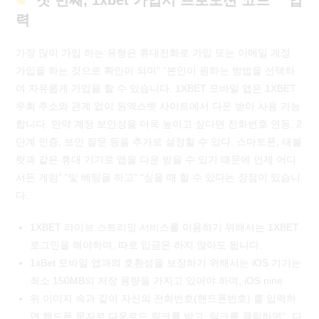
첫 번째, 1xbet 가입시 프로모션 코드” “입
력
가장 많이 가입 하는 유형은 휴대전화로 가입 또는 이메일 계정
가입을 하는 것으로 확인이 되며” “본인이 원하는 방법을 선택하
여 자유롭게 가입을 할 수 있습니다. 1XBET 모바일 앱은 1XBET
우회 주소와 관계 없이 원엑스벳 사이트에서 다운 받아 사용 가능
합니다. 만약 계정 보안성을 더욱 높이고 싶다면 전화번호 연동, 2
단계 인증, 보안 질문 등을 추가로 설정할 수 있다. 스마트폰, 태블
릿과 같은 휴대 기기로 앱을 다운 받을 수 있기 때문에 언제 어디
서든 게임” “및 베팅을 하고” “싶을 때 할 수 있다는 장점이 있습니
다.
1XBET 라이브 스트리밍 서비스를 이용하기 위해서는 1XBET
로그인을 해야하며, 따로 입금은 하지 않아도 됩니다.
1xBet 모바일 앱과의 호환성을 보장하기 위해서는 iOS 기기는
최소 150MB의 저장 용량을 가지고 있어야 하며, iOS nine.
위 이미지 속과 같이 자신의 전화번호(핸드폰번호) 를 입력하
면 핸드폰 문자로 다운로드 링크를 받고. 링크를 클릭하면“ „다