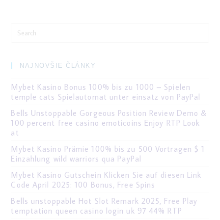
Search
for:
NAJNOVŠIE ČLÁNKY
Mybet Kasino Bonus 100% bis zu 1000 – Spielen
temple cats Spielautomat unter einsatz von PayPal
Bells Unstoppable Gorgeous Position Review Demo &
100 percent free casino emoticoins Enjoy RTP Look
at
Mybet Kasino Prämie 100% bis zu 500 Vortragen $ 1
Einzahlung wild warriors qua PayPal
Mybet Kasino Gutschein Klicken Sie auf diesen Link
Code April 2025: 100 Bonus, Free Spins
Bells unstoppable Hot Slot Remark 2025, Free Play
temptation queen casino login uk 97 44% RTP