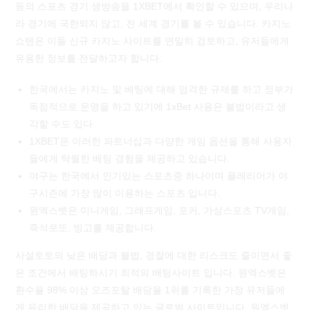
등의 스포츠 경기 생방송을 1XBET에서 확인할 수 있으며, 우리나
라 경기에 국한되지 않고, 전 세계 경기를 볼 수 있습니다. 카지노
쇼텐은 이들 신규 카지노 사이트를 면밀히 검토하고, 유저들에게
유용한 정보를 전달하고자 합니다.
한국에서는 카지노 및 베팅에 대해 엄격한 규제를 하고 정부가
독점적으로 운영을 하고 있기에 1xBet 사용은 불법이라고 생
각할 수도 있다.
1XBET은 이러한 파트너십과 다양한 게임 옵션을 통해 사용자
들에게 탁월한 베팅 경험을 제공하고 있습니다.
야구는 한국에서 인기있는 스포츠중 하나이며 플레리어가 야
구시즌에 가장 많이 이용하는 스포츠 입니다.
원엑스벳은 미니게임, 그래프게임, 포커, 가상스포츠 TV게임,
즉석로또, 빙고를 제공합니다.
사설토토의 낮은 배당과 불법, 경찰에 대한 리스크도 줄이면서 좋
은 조건에서 배팅하시기 최적의 배팅사이트 입니다. 원엑스벳은
환수율 98% 이상 오즈포탈 배당율 1위를 기록한 가장 유저들에
게 유리한 배당을 제공하고 있는 글로벌 사이트입니다. 원엑스벳