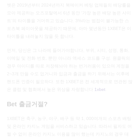
벳은 2019년부터 2024년까지 북메이커 베팅 업체들의 배당률을
모아 제공하는 오즈포탈에서 6년 동안 ‘가장 높은 배당 높은 사이
트’의 타이틀을 거머쥐고 있습니다. 3%라는 범접이 불가능한 스
포츠북 페이아웃을 제공하기 때문에, 아마 몇년동안 1XBET은 이
타이틀을 내려놓지 않을 듯 합니다.
먼저, 당신은 그 나라에 들어가야합니다, 부위, 시티, 성명, 통화,
이메일 및 전화 번호, 뿐만 아니라 액세스 코드를 구성. 원클릭의
경우 아이디를 따로 저장해놔야 하는 번거러움이 있으며 계정을
2~3개 만들 수도 없거니와 입금과 출금을 하기 위해서는 이후에
핸드폰 인증이 필요하다. 또한 1XBET은 전 세계적으로 연관된 많
은 클럽 및 협회에서 높은 위상을 자랑합니다
1xbet
.
Bet 출금거절?
1XBET은 축구, 농구, 야구, 배구 등 약 1, 000여개의 스포츠 배팅
및 온라인 카지노 게임을 서비스하고 있습니다. 따라서 필자도 어
쩔 수 없이 온라인 카지노 이용을 많이 했는데 카지노의 경우 대