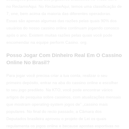
no ReclameAqui. No ReclameAqui, temos uma classificação de
7, one, bem acima da maioria das diferentes operadoras.
Essas são apenas algumas das razões pelas quais 90% dos
usuários do nosso cassino online continuam jogando conosco
após o ano. Existem muitas razões pelas quais você pode
encomendar na equipe perform Casino. org.
Posso Jogar Com Dinheiro Real Em O Cassino
Online No Brasil?
Para jogar você precisa criar a tua conta, realizar o seu
primeiro depósito, entrar na aba do cassino online e escolher
to seu jogo predileto. Na KTO, você pode encontrar vários
artigos de pesquisa sobre cassinos, com atualizações mensais
que mostram operating-system jogos de“ „cassino mais
populares. No final do recto passado, a Câmara dos
Deputados brasileira aprovou o projeto de Lei os quais
regulamenta os jogos online e because apostas esportivas no