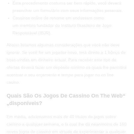
Este procedimento costuma ser bem rápido, você deverá
preencher um formulário com seus informações pessoais.
Cassinos online de renome em endossam como
um membro fundador do Instituto Brasileiro de Jogo
Responsável (IBJR).
Abaixo listamos algumas considerações que você não deve
ignorar. Se você for um jogador novo, terá direito a 1 bônus de
boas-vindas em dinheiro actual. Para receber este tipo de
ofertas deverá fazer um depósito mínimo os quais lhe permitirá
acentuar o seu orçamento e tempo para jogar no on line
casino.
Quais São Os Jogos De Cassino On The Web“
„disponíveis?
Em média, adicionamos mais de 40 títulos de jogos sobre
cassino a qualquer semana, o la cual lhe dá néanmoins de 160
novos jogos de cassino em virtude de experimentar a qualquer