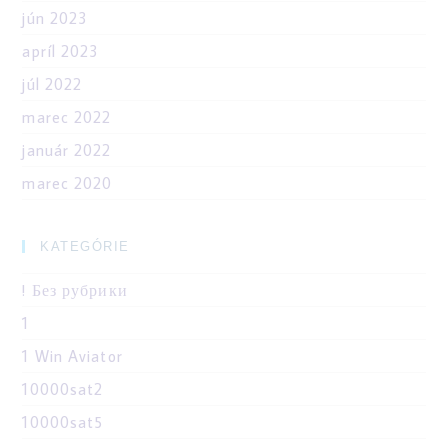
jún 2023
apríl 2023
júl 2022
marec 2022
január 2022
marec 2020
KATEGÓRIE
! Без рубрики
1
1 Win Aviator
10000sat2
10000sat5