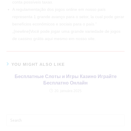
conta possíveis taxas.
A regulamentação dos jogos online em nosso país
representa 1 grande avanço para o setor, la cual pode gerar
benefícios econômicos e sociais para o país.“
„[newline]Você pode jogar uma grande variedade de jogos
de cassino grátis aqui mesmo em nosso site.
YOU MIGHT ALSO LIKE
Бесплатные Слоты и Игры Казино Играйте
Бесплатно Онлайн
20. januára 2025
Search
for: