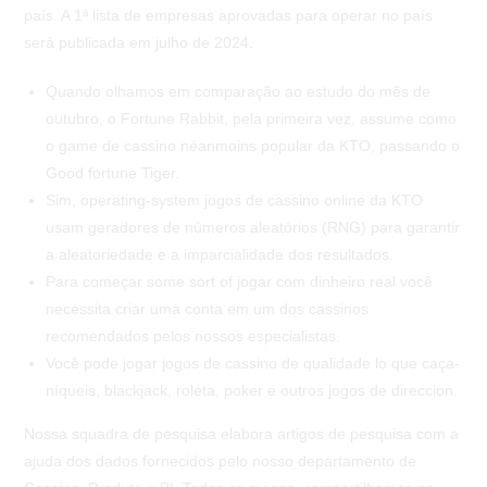
país. A 1ª lista de empresas aprovadas para operar no país
será publicada em julho de 2024.
Quando olhamos em comparação ao estudo do mês de
outubro, o Fortune Rabbit, pela primeira vez, assume como
o game de cassino néanmoins popular da KTO, passando o
Good fortune Tiger.
Sim, operating-system jogos de cassino online da KTO
usam geradores de números aleatórios (RNG) para garantir
a aleatoriedade e a imparcialidade dos resultados.
Para começar some sort of jogar com dinheiro real você
necessita criar uma conta em um dos cassinos
recomendados pelos nossos especialistas.
Você pode jogar jogos de cassino de qualidade lo que caça-
níqueis, blackjack, roleta, poker e outros jogos de direccion.
Nossa squadra de pesquisa elabora artigos de pesquisa com a
ajuda dos dados fornecidos pelo nosso departamento de