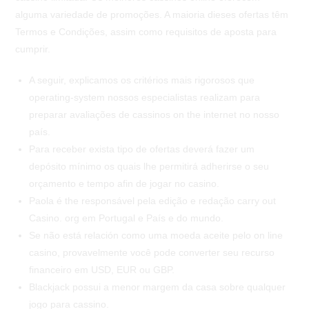
alguma variedade de promoções. A maioria dieses ofertas têm
Termos e Condições, assim como requisitos de aposta para
cumprir.
A seguir, explicamos os critérios mais rigorosos que
operating-system nossos especialistas realizam para
preparar avaliações de cassinos on the internet no nosso
país.
Para receber exista tipo de ofertas deverá fazer um
depósito mínimo os quais lhe permitirá adherirse o seu
orçamento e tempo afin de jogar no casino.
Paola é the responsável pela edição e redação carry out
Casino. org em Portugal e País e do mundo.
Se não está relación como uma moeda aceite pelo on line
casino, provavelmente você pode converter seu recurso
financeiro em USD, EUR ou GBP.
Blackjack possui a menor margem da casa sobre qualquer
jogo para cassino.