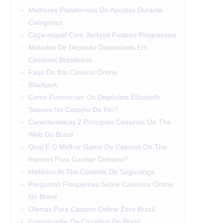
Melhores Plataformas De Apostas Durante
Categorias
Caça-níquel Com Jackpot Feature Progressivo
Métodos De Deposito Disponíveis Em
Cassinos Brasileiros
Faqs Do Kto Cassino Online
Blackjack
Como Funcionam Os Depósitos Elizabeth
Saques No Cassino Da Kto?
Características 2 Principais Cassinos On The
Web Do Brasil
Qual É O Melhor Game De Cassino On The
Internet Para Ganhar Dinheiro?
Histórico At The Controle De Segurança
Perguntas Frequentes Sobre Cassinos Online
No Brasil
Ofertas Para Cassino Online Zero Brasil
Comparador De Cassinos Do Brasil