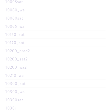
10005sat
10060_wa
10060sat
10065_wa
10150_sat
10170_sat
10200_prod2
10200_sat2
10200_wa2
10210_wa
10300_sat
10300_wa
10300sat
1030i