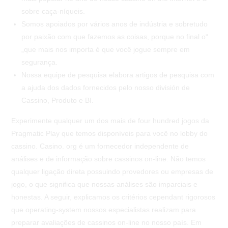
sobre caça-níqueis.
Somos apoiados por vários anos de indústria e sobretudo
por paixão com que fazemos as coisas, porque no final o“
„que mais nos importa é que você jogue sempre em
segurança.
Nossa equipe de pesquisa elabora artigos de pesquisa com
a ajuda dos dados fornecidos pelo nosso división de
Cassino, Produto e BI.
Experimente qualquer um dos mais de four hundred jogos da
Pragmatic Play que temos disponíveis para você no lobby do
cassino. Casino. org é um fornecedor independente de
análises e de informação sobre cassinos on-line. Não temos
qualquer ligação direta possuindo provedores ou empresas de
jogo, o que significa que nossas análises são imparciais e
honestas. A seguir, explicamos os critérios cependant rigorosos
que operating-system nossos especialistas realizam para
preparar avaliações de cassinos on-line no nosso país. Em