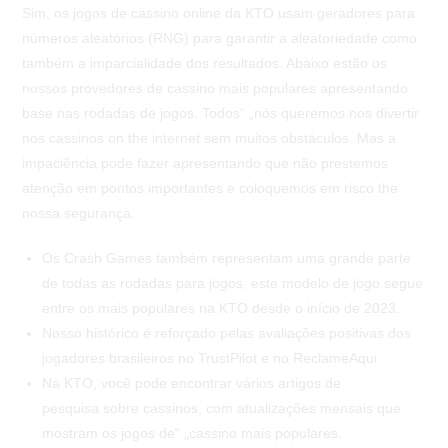
Sim, os jogos de cassino online da KTO usam geradores para
números aleatórios (RNG) para garantir a aleatoriedade como
também a imparcialidade dos resultados. Abaixo estão os
nossos provedores de cassino mais populares apresentando
base nas rodadas de jogos. Todos“ „nós queremos nos divertir
nos cassinos on the internet sem muitos obstáculos. Mas a
impaciência pode fazer apresentando que não prestemos
atenção em pontos importantes e coloquemos em risco the
nossa segurança.
Os Crash Games também representam uma grande parte
de todas as rodadas para jogos, este modelo de jogo segue
entre os mais populares na KTO desde o início de 2023.
Nosso histórico é reforçado pelas avaliações positivas dos
jogadores brasileiros no TrustPilot e no ReclameAqui.
Na KTO, você pode encontrar vários artigos de
pesquisa sobre cassinos, com atualizações mensais que
mostram os jogos de“ „cassino mais populares.