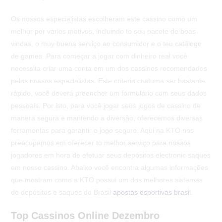
Os nossos especialistas escolheram este cassino como um
melhor por vários motivos, incluindo to seu pacote de boas-
vindas, o muy buena serviço ao consumidor e o teu catálogo
de games. Para começar a jogar com dinheiro real você
necessita criar uma conta em um dos cassinos recomendados
pelos nossos especialistas. Este criterio costuma ser bastante
rápido, você deverá preencher um formulário com seus dados
pessoais. Por isto, para você jogar seus jogos de cassino de
manera segura e mantendo a diversão, oferecemos diversas
ferramentas para garantir o jogo seguro. Aqui na KTO nos
preocupamos em oferecer to melhor serviço para nossos
jogadores em hora de efetuar seus depósitos electronic saques
em nosso cassino. Abaixo você encontra algumas informações
que mostram como a KTO possui um dos melhores sistemas
de depósitos e saques do Brasil
apostas esportivas brasil
.
Top Cassinos Online Dezembro