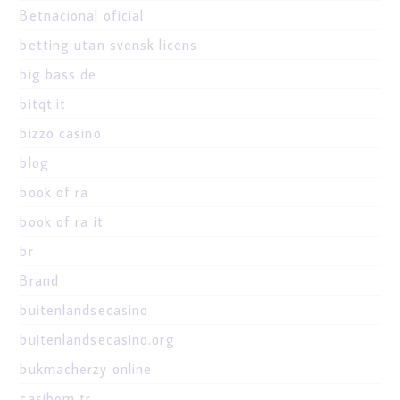
Betnacional oficial
betting utan svensk licens
big bass de
bitqt.it
bizzo casino
blog
book of ra
book of ra it
br
Brand
buitenlandsecasino
buitenlandsecasino.org
bukmacherzy online
casibom tr