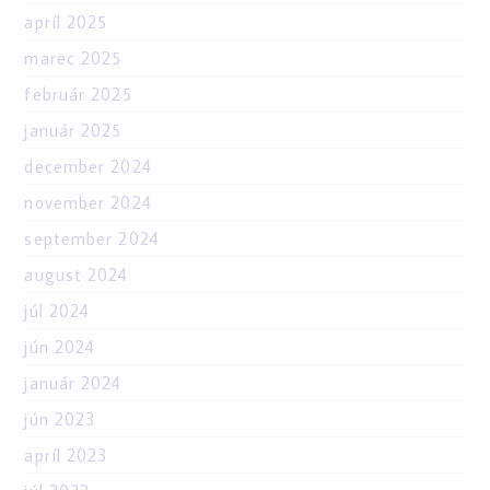
apríl 2025
marec 2025
február 2025
január 2025
december 2024
november 2024
september 2024
august 2024
júl 2024
jún 2024
január 2024
jún 2023
apríl 2023