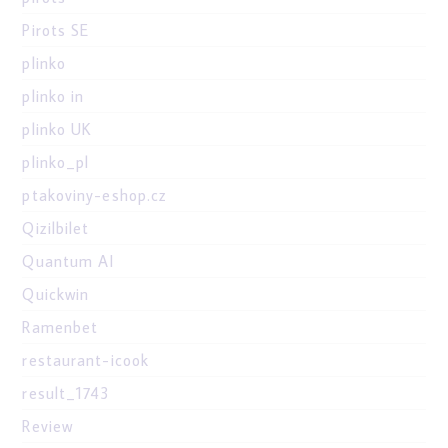
Pirots SE
plinko
plinko in
plinko UK
plinko_pl
ptakoviny-eshop.cz
Qizilbilet
Quantum AI
Quickwin
Ramenbet
restaurant-icook
result_1743
Review