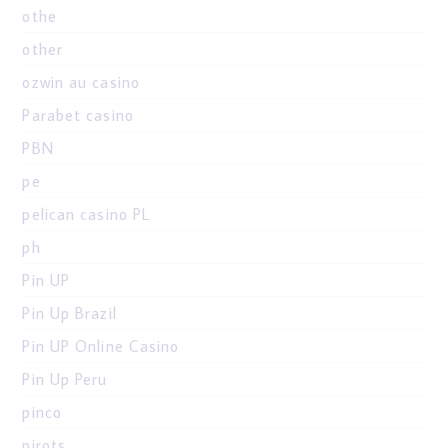
othe
other
ozwin au casino
Parabet casino
PBN
pe
pelican casino PL
ph
Pin UP
Pin Up Brazil
Pin UP Online Casino
Pin Up Peru
pinco
pirots