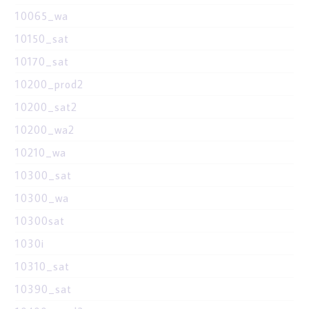
10065_wa
10150_sat
10170_sat
10200_prod2
10200_sat2
10200_wa2
10210_wa
10300_sat
10300_wa
10300sat
1030i
10310_sat
10390_sat