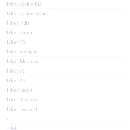
1xbet casino BD
1xbet casino french
1xbet india
1xbet Korea
1xbet KR
1xbet malaysia
1xbet Morocco
1xbet pt
1xbet RU
1xbet russia
1xbet Russian
1xbet russian1
2
2060