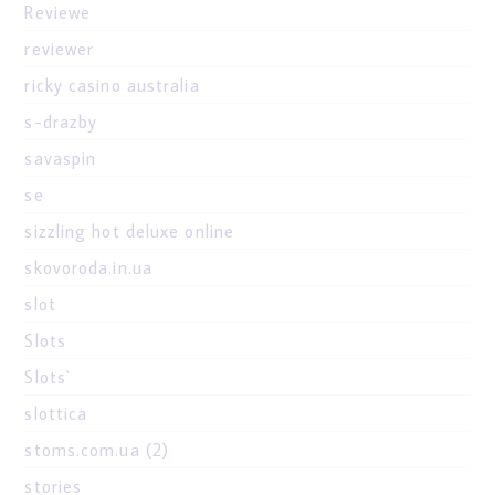
Reviewe
reviewer
ricky casino australia
s-drazby
savaspin
se
sizzling hot deluxe online
skovoroda.in.ua
slot
Slots
Slots`
slottica
stoms.com.ua (2)
stories