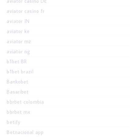
aviator casino DE
aviator casino fr
aviator IN
aviator ke
aviator mz
aviator ng
b1bet BR
b1bet brazil
Bankobet
Basaribet
bbrbet colombia
bbrbet mx
betify
Betnacional app