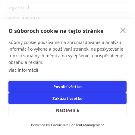
sugar rush
sweet bonanza
sweet bonanza TR
O súboroch cookie na tejto stránke
teacherrangerteacher
Súbory cookie používame na zhromažďovanie a analýzu
tierradecaballos.cl
informácií o výkone a používaní stránok, na poskytovanie
funkcií sociálnych médií a na vylepšenie a prispôsobenie
uncategorised
obsahu a reklám.
uncategorized
Viac informácií
vektor-landkarte.at
Povoliť všetko
verde casino hungary
verde casino poland
Zakázať všetko
verde casino romania
Nastavenia
Vovan Casino
Powered by
CookieHub Consent Management
vulkan vegas