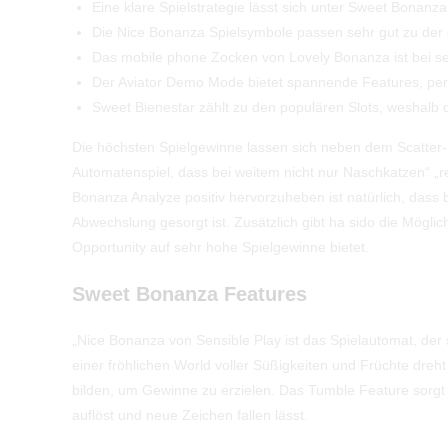
Eine klare Spielstrategie lässt sich unter Sweet Bonanza 
Die Nice Bonanza Spielsymbole passen sehr gut zu der
Das mobile phone Zocken von Lovely Bonanza ist bei se
Der Aviator Demo Mode bietet spannende Features, peri
Sweet Bienestar zählt zu den populären Slots, weshalb di
Die höchsten Spielgewinne lassen sich neben dem Scatter-
Automatenspiel, dass bei weitem nicht nur Naschkatzen“ „r
Bonanza Analyze positiv hervorzuheben ist natürlich, dass b
Abwechslung gesorgt ist. Zusätzlich gibt ha sido die Möglich
Opportunity auf sehr hohe Spielgewinne bietet.
Sweet Bonanza Features
„Nice Bonanza von Sensible Play ist das Spielautomat, der 
einer fröhlichen World voller Süßigkeiten und Früchte dre
bilden, um Gewinne zu erzielen. Das Tumble Feature sorgt
auflöst und neue Zeichen fallen lässt.