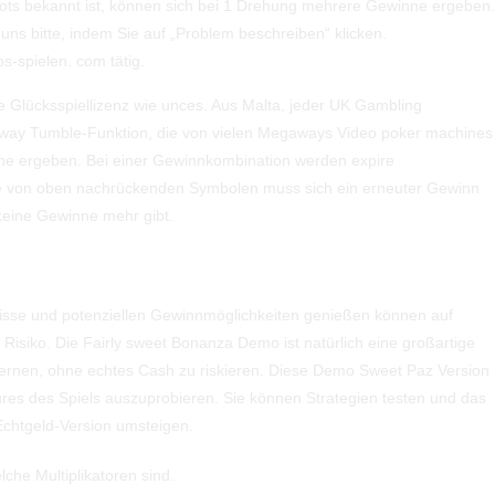
ots bekannt ist, können sich bei 1 Drehung mehrere Gewinne ergeben.
 uns bitte, indem Sie auf „Problem beschreiben“ klicken.
os-spielen. com tätig.
e Glücksspiellizenz wie unces. Aus Malta, jeder UK Gambling
away Tumble-Funktion, die von vielen Megaways Video poker machines
nne ergeben. Bei einer Gewinnkombination werden expire
ie von oben nachrückenden Symbolen muss sich ein erneuter Gewinn
keine Gewinne mehr gibt.
nisse und potenziellen Gewinnmöglichkeiten genießen können auf
s Risiko. Die Fairly sweet Bonanza Demo ist natürlich eine großartige
ernen, ohne echtes Cash zu riskieren. Diese Demo Sweet Paz Version
ures des Spiels auszuprobieren. Sie können Strategien testen und das
Echtgeld-Version umsteigen.
che Multiplikatoren sind.