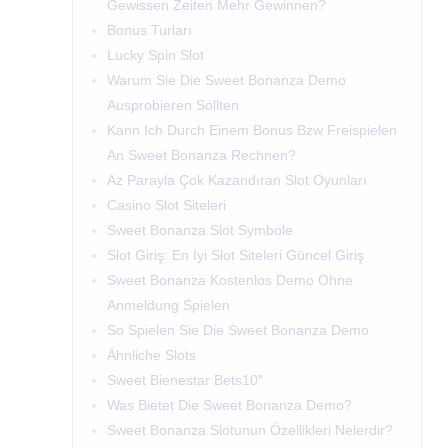
Gewissen Zeiten Mehr Gewinnen?
Bonus Turları
Lucky Spin Slot
Warum Sie Die Sweet Bonanza Demo
Ausprobieren Sollten
Kann Ich Durch Einem Bonus Bzw Freispielen
An Sweet Bonanza Rechnen?
Az Parayla Çok Kazandıran Slot Oyunları
Casino Slot Siteleri
Sweet Bonanza Slot Symbole
Slot Giriş: En Iyi Slot Siteleri Güncel Giriş
Sweet Bonanza Kostenlos Demo Ohne
Anmeldung Spielen
So Spielen Sie Die Sweet Bonanza Demo
Ähnliche Slots
Sweet Bienestar Bets10″
Was Bietet Die Sweet Bonanza Demo?
Sweet Bonanza Slotunun Özellikleri Nelerdir?