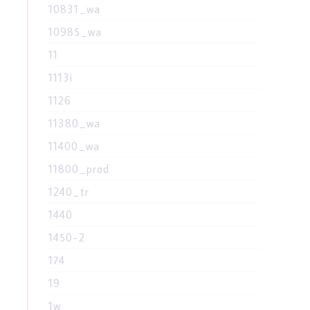
10831_wa
10985_wa
11
1113i
1126
11380_wa
11400_wa
11800_prod
1240_tr
1440
1450-2
174
19
1w