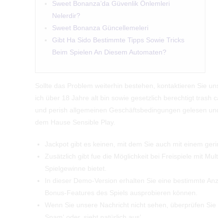
Sweet Bonanza’da Güvenlik Önlemleri
Nelerdir?
Sweet Bonanza Güncellemeleri
Gibt Ha Sido Bestimmte Tipps Sowie Tricks
Beim Spielen An Diesem Automaten?
Sollte das Problem weiterhin bestehen, kontaktieren Sie uns
ich über 18 Jahre alt bin sowie gesetzlich berechtigt trash
und perish allgemeinen Geschäftsbedingungen gelesen und
dem Hause Sensible Play.
Jackpot gibt es keinen, mit dem Sie auch mit einem ge
Zusätzlich gibt fue die Möglichkeit bei Freispiele mit Mul
Spielgewinne bietet.
In dieser Demo-Version erhalten Sie eine bestimmte Anza
Bonus-Features des Spiels ausprobieren können.
Wenn Sie unsere Nachricht nicht sehen, überprüfen Sie 
Spam‘ oder ‚sieht natürlich aus‘.