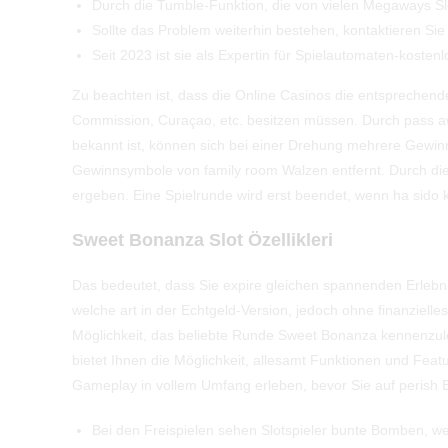
Durch die Tumble-Funktion, die von vielen Megaways Sl
Sollte das Problem weiterhin bestehen, kontaktieren Sie
Seit 2023 ist sie als Expertin für Spielautomaten-kostenl
Zu beachten ist, dass die Online Casinos die entsprechend
Commission, Curaçao, etc. besitzen müssen. Durch pass 
bekannt ist, können sich bei einer Drehung mehrere Gewi
Gewinnsymbole von family room Walzen entfernt. Durch d
ergeben. Eine Spielrunde wird erst beendet, wenn ha sido 
Sweet Bonanza Slot Özellikleri
Das bedeutet, dass Sie expire gleichen spannenden Erleb
welche art in der Echtgeld-Version, jedoch ohne finanzielle
Möglichkeit, das beliebte Runde Sweet Bonanza kennenzul
bietet Ihnen die Möglichkeit, allesamt Funktionen und Feat
Gameplay in vollem Umfang erleben, bevor Sie auf perish 
Bei den Freispielen sehen Slotspieler bunte Bomben, wel