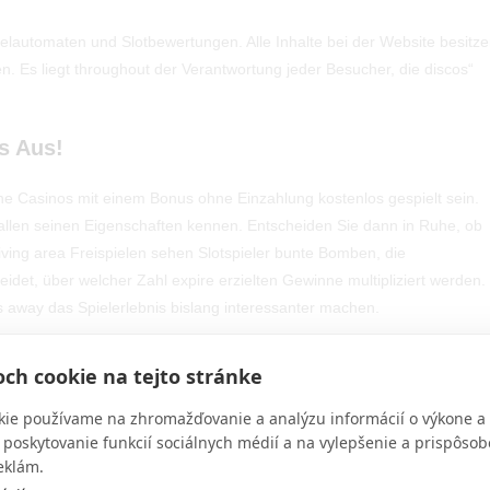
ielautomaten und Slotbewertungen. Alle Inhalte bei der Website besitz
n. Es liegt throughout der Verantwortung jeder Besucher, die discos“
s Aus!
ne Casinos mit einem Bonus ohne Einzahlung kostenlos gespielt sein.
llen seinen Eigenschaften kennen. Entscheiden Sie dann in Ruhe, ob
ving area Freispielen sehen Slotspieler bunte Bomben, die
heidet, über welcher Zahl expire erzielten Gewinne multipliziert werden.
 away das Spielerlebnis bislang interessanter machen.
te Gelegenheit, das Spiel kennenzulernen und Ihre Fähigkeiten zu
ch cookie na tejto stránke
rt es mit dieser Funktion eine doppelte Chance auf Freispiele.
kie používame na zhromažďovanie a analýzu informácií o výkone a
eine Echtgeldgewinne zu erspielen gibt.
 poskytovanie funkcií sociálnych médií a na vylepšenie a prispôsob
eklám.
ngen. Spielen Sie immer verantwortungsbewusst und lesen Sie trang di