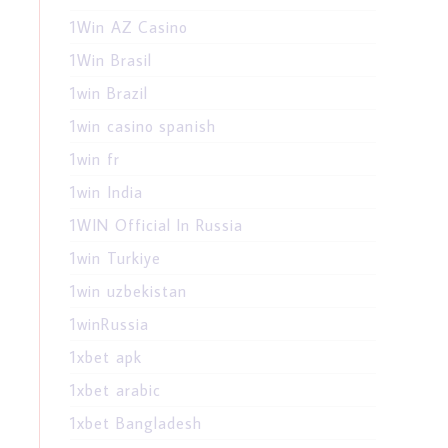
1Win AZ Casino
1Win Brasil
1win Brazil
1win casino spanish
1win fr
1win India
1WIN Official In Russia
1win Turkiye
1win uzbekistan
1winRussia
1xbet apk
1xbet arabic
1xbet Bangladesh