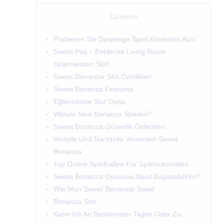
Content
Probieren Sie Dasjenige Spiel Kostenlos Aus!
Sweet Paz – Entdecke Living Room
Spannenden Slot!
Sweet Bienestar Slot Özellikleri
Sweet Bonanza Features
Eğlencesine Slot Oyna
Warum Nice Bonanza Spielen?
Sweet Bonanza Güvenlik Önlemleri
Vorteile Und Nachteile Vonseiten Sweet
Bonanza
Top Online Spielhallen Für Spielautomaten
Sweet Bonanza Oyununu Nasıl Başlatabilirim?
Wie Man Sweet Bienestar Spielt
Bonanza Slot
Kann Ich An Bestimmten Tagen Oder Zu