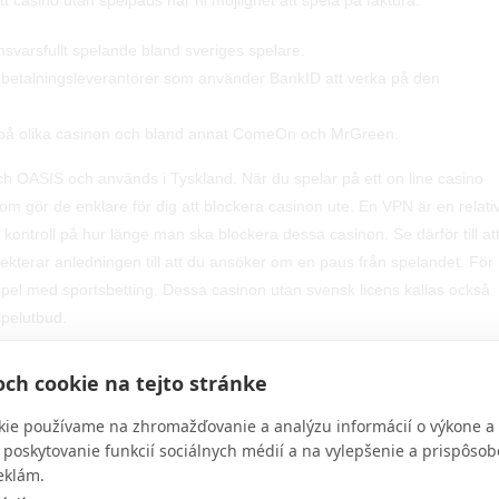
t casino utan spelpaus har ni möjlighet att spela på faktura.
a ansvarsfullt spelande bland sveriges spelare.
a betalningsleverantörer som använder BankID att verka på den
te på olika casinon och bland annat ComeOn och MrGreen.
 OASIS och används i Tyskland. När du spelar på ett on line casino
som gör de enklare för dig att blockera casinon ute. En VPN är en relativ
 kontroll på hur länge man ska blockera dessa casinon. Se därför till at
lekterar anledningen till att du ansöker om en paus från spelandet. För
pel med sportsbetting. Dessa casinon utan svensk licens kallas också
spelutbud.
ensk Licens?
ch cookie na tejto stránke
 videopoker. Fast precis och då det gäller Visa så är det viktigt att
kie používame na zhromažďovanie a analýzu informácií o výkone a
ördröjning i samband med uttag. Swish räknas som en av de absolut
 poskytovanie funkcií sociálnych médií a na vylepšenie a prispôsob
eklám.
let även använda Swish för att spela på ett casino med svensk licens