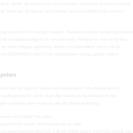
rdel är därför att skapa konto hos casinon i avsaknad av svensk licens
gning. Detta gör du genom att kontakta deras kundtjänst eller ansöka
sa sina sidor för sveriges spelare. Detsamma gäller betalningsmetode
sad för användarvänlighet för oss svenskar. Fördelarna med att lyckas
for finna roligare spelutbud, bättre användarvillkor, större val av
 Inom EUROPEAN UNION har spelbolagen många gånger större
pelare
d förs över på dig och spelare så småningom? Att erbjuda denna
spelsajterna för att de skall vilja riskera att skrämma bort oss.
gärna igenom dem innan du gör din första insättning.
usar med totally free spins.
h populäraste spelen samt kategorier av spel.
sinoverksamhet vilket gör e till ett online casino med hög normal och