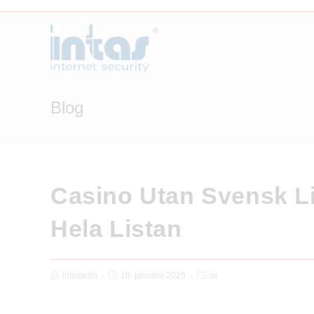
Skip
to
content
Blog
Casino Utan Svensk L
Hela Listan
Post
Post
Post
intasadm
19. januára 2025
se
Author:
published:
Category: