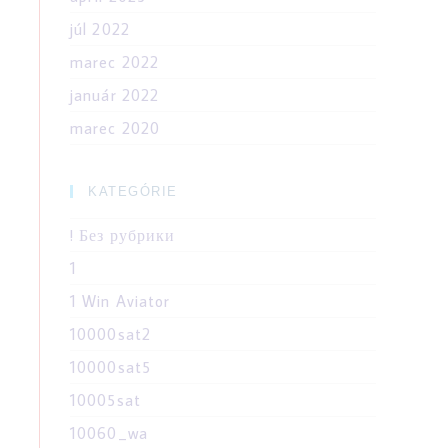
júl 2022
marec 2022
január 2022
marec 2020
KATEGÓRIE
! Без рубрики
1
1 Win Aviator
10000sat2
10000sat5
10005sat
10060_wa