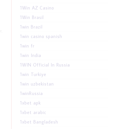
1Win AZ Casino
1Win Brasil
1win Brazil
r,
1win casino spanish
1win fr
1win India
1WIN Official In Russia
1win Turkiye
1win uzbekistan
1winRussia
1xbet apk
1xbet arabic
1xbet Bangladesh