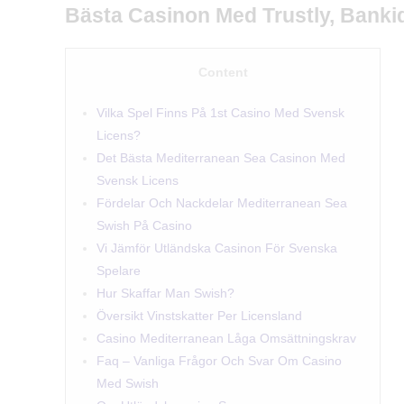
Bästa Casinon Med Trustly, Banki
Content
Vilka Spel Finns På 1st Casino Med Svensk
Licens?
Det Bästa Mediterranean Sea Casinon Med
Svensk Licens
Fördelar Och Nackdelar Mediterranean Sea
Swish På Casino
Vi Jämför Utländska Casinon För Svenska
Spelare
Hur Skaffar Man Swish?
Översikt Vinstskatter Per Licensland
Casino Mediterranean Låga Omsättningskrav
Faq – Vanliga Frågor Och Svar Om Casino
Med Swish