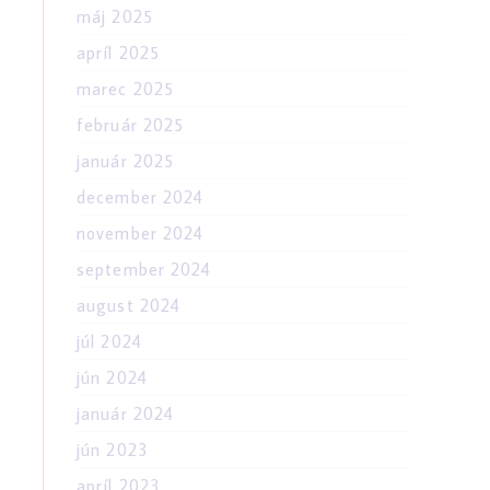
máj 2025
apríl 2025
marec 2025
február 2025
január 2025
december 2024
november 2024
september 2024
august 2024
júl 2024
jún 2024
január 2024
jún 2023
apríl 2023