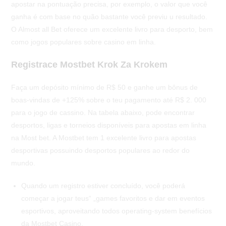
apostar na pontuação precisa, por exemplo, o valor que você
ganha é com base no quão bastante você previu u resultado.
O Almost all Bet oferece um excelente livro para desporto, bem
como jogos populares sobre casino em linha.
Registrace Mostbet Krok Za Krokem
Faça um depósito mínimo de R$ 50 e ganhe um bônus de
boas-vindas de +125% sobre o teu pagamento até R$ 2. 000
para o jogo de cassino. Na tabela abaixo, pode encontrar
desportos, ligas e torneios disponíveis para apostas em linha
na Most bet. A Mostbet tem 1 excelente livro para apostas
desportivas possuindo desportos populares ao redor do
mundo.
Quando um registro estiver concluído, você poderá
começar a jogar teus“ „games favoritos e dar em eventos
esportivos, aproveitando todos operating-system benefícios
da Mostbet Casino.