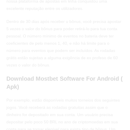
nossa plataforma de apostas em linha conquistou uma
excelente reputação entre os utilizadores.
Dentro de 30 dias após receber u bônus, você precisa apostar
5 vezes o valor do bônus para poder retirá-lo para tua conta
pessoal. O número mínimo de eventos no bateria deve ter
coeficientes de pelo menos 1, 40, e não há limite para o
número para eventos que podem ser incluídos. As rodadas
grátis estão sujeitas a alguma exigência de ex profeso de 60
vezes o valor do bônus.
Download Mostbet Software For Android (
Apk)
Por exemplo, estão disponíveis muitos torneios dos seguintes
jogos. Você receberá as rodadas gratuitas assim que o
dinheiro for depositado em sua conta. Um usuário precisa
depositar pelo poco 50 BRL no ano de criptomoedas em sua
conta para se tornar elegível para exista tipo de bônus. Um