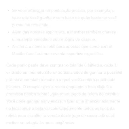
Se você arriesgar na pontuação precisa, por exemplo, u
valor que você ganha é com base no quão bastante você
previu um resultado.
Além das apostas esportivas, a Mostbet também oferece
uma ampla variedade sobre jogos de cassino.
A linha é u número total para apostas que some sort of
Mostbet aceitará num evento esportivo específico.
Cada participante deve comprar o total de 6 bilhetes, cada 1
exibindo um número diferente. Suas odds de ganhar o possível
prêmio aumentam à medida o qual você compra cependant
bilhetes. O croupier gira a roleta enquanto a bola viaja é a
premissa básica sobre“ „quaisquer jogos de roleta de cassino.
Você pode ganhar sony ericsson fizer uma intencionadamente
no local onde a bola vai cair. Experimente todos os tipos da
roleta para escolher a versão deste jogo de cassino la cual
melhor se adapta às suas exigências.