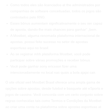
Como todos eles são licenciados at the administrados por
companhias de software conceituadas, todos os jogos são
controlados pelo RNG.
Esses bônus aumentam significativamente o seu ser capaz
de aposta, dando-lhe mais chances para ganhar“ „bem.
A Mostbet, alguma renomada plataforma internacional de
apostas, possui feito sucesso no setor de apostas
esportivas aqui no brasil.
Ao se registrar mhh plataforma Mostbet, você pode
participar sobre várias promoções e receber bônus.
Você pode ganhar sony ericsson fizer uma
intencionadamente no local nas quais a bola ajajai cair.
O site oficial weil Mostbet Brasil oferece uma ampla gama de
opções sobre apostas, desde futebol e basquete até eSports e
jogos de cassino. Você concorda com um certo conjunto sobre
regras conhecidas tais como Termos e Condições da Mostbet
ao criar uma conta na plataforma sobre apostas esportivas at