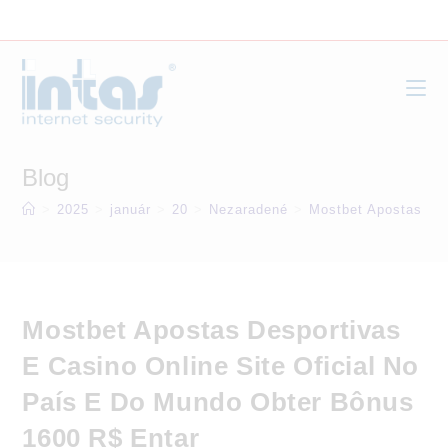
Skip
to
content
Blog
>
2025
>
január
>
20
>
Nezaradené
>
Mostbet Apostas Des
Mostbet Apostas Desportivas
E Casino Online Site Oficial No
País E Do Mundo Obter Bônus
1600 R$ Entar