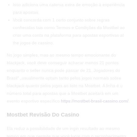
Isso adiciona uma caterva extra de emoção à experiência
para apostas.
Você concorda com 1 certo conjunto sobre regras
conhecidas tais como Termos e Condições da Mostbet ao
criar uma conta na plataforma para apostas esportivas at
the jogos de cassino.
No jogo simples, mas ao mesmo tempo emocionante do
blackjack, você deve conseguir achacar menos 21 pontos
enquanto o seller nunca pode passar de 21. Jogadores do
Brasil“ „usualmente optam tanto pelos jogos normais sobre
blackjack quanto pelos jogos ao listo na Mostbet. A linha é u
número total para apostas que a Mostbet aceitará em um
evento esportivo específico
https://mostbet-brasil-cassino.com/
.
Mostbet Revisão Do Casino
Ela reduz a possibilidade de um ingin resultado ao mesmo
tempo em que permite que você lucre com o reconhecimento