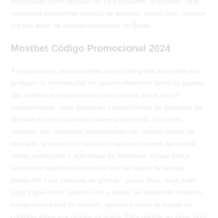
entusiastas sobre apostas no País brasileiro. A Mostbet, uma
renomada plataforma mundial de apostas, possui feito sucesso
not any setor de apostas esportivas no Brasil.
Mostbet Código Promocional 2024
A organizacion usa tecnologia para criptografia avançada pra
proteger os informações do usuário electronic todos os games
são auditados regularmente para garantir some sort of
imparcialidade. Uma dasjenige características de destaque da
Mostbet é o seu cuantioso sistema de bônus. Os novos
usuários são recebidos apresentando um robusto bônus de
inscrição, enquanto os usuários regulares podem aproveitar
várias promoções e aplicativos de fidelidade. Esses bônus
aumentam significativamente o seu ser capaz de aposta,
dando-lhe mais chances de ganhar“ „muito. Aqui, você pode
jogar jogos sobre cassino com o dealer ao palpitante imitando
a experiência real do cassino, apenas a hacer la cusqui do
conforto sobre sua própria incapere. Para ganhar ao jogar slots