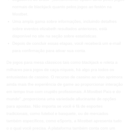
normais de blackjack quanto pelos jogos ao festón na
Mostbet.
Uma ampla gama sobre informações, incluindo detalhes
sobre eventos elizabeth resultados anteriores, está
disponível no site na seção sobre estatísticas.
Depois de concluir essas etapas, você receberá um e-mail
para confirmação para ativar sua conta.
De jogos para mesa clássicos tais como blackjack e roleta a
milhares para jogos de caça-níqueis, há algo pra todos os
entusiastas de cassino. O recurso de cassino ao vivo aprimora
ainda mais the experiência de game ao proporcionar interação
em tempo true com crupiês profissionais. A Mostbet País e do
mundo“ „proporciona uma variedade allucinante de opções
para apostas. Não importa se você é fã de esportes
tradicionais, como futebol e basquete, ou de mercados
também específicos, como eSports, a Mostbet apresenta tudo
o o qual você precisa. A plataforma também conta com um