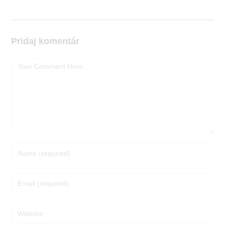
Pridaj komentár
Comment
Enter
your
name
Enter
or
your
username
email
Enter
your