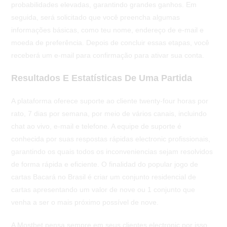
probabilidades elevadas, garantindo grandes ganhos. Em
seguida, será solicitado que você preencha algumas
informações básicas, como teu nome, endereço de e-mail e
moeda de preferência. Depois de concluir essas etapas, você
receberá um e-mail para confirmação para ativar sua conta.
Resultados E Estatísticas De Uma Partida
A plataforma oferece suporte ao cliente twenty-four horas por
rato, 7 dias por semana, por meio de vários canais, incluindo
chat ao vivo, e-mail e telefone. A equipe de suporte é
conhecida por suas respostas rápidas electronic profissionais,
garantindo os quais todos os inconveniencias sejam resolvidos
de forma rápida e eficiente. O finalidad do popular jogo de
cartas Bacará no Brasil é criar um conjunto residencial de
cartas apresentando um valor de nove ou 1 conjunto que
venha a ser o mais próximo possível de nove.
A Mostbet pensa sempre em seus clientes electronic por isso