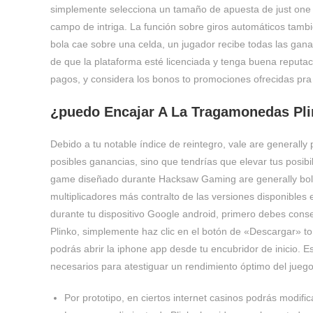
simplemente selecciona un tamaño de apuesta de just one 
campo de intriga. La función sobre giros automáticos tambi
bola cae sobre una celda, un jugador recibe todas las gana
de que la plataforma esté licenciada y tenga buena reputaci
pagos, y considera los bonos to promociones ofrecidas pra
¿puedo Encajar A La Tragamonedas Pl
Debido a tu notable índice de reintegro, vale are generally 
posibles ganancias, sino que tendrías que elevar tus posibi
game diseñado durante Hacksaw Gaming are generally bolita
multiplicadores más contralto de las versiones disponibles e
durante tu dispositivo Google android, primero debes conse
Plinko, simplemente haz clic en el botón de «Descargar» t
podrás abrir la iphone app desde tu encubridor de inicio. Es
necesarios para atestiguar un rendimiento óptimo del jueg
Por prototipo, en ciertos internet casinos podrás modif