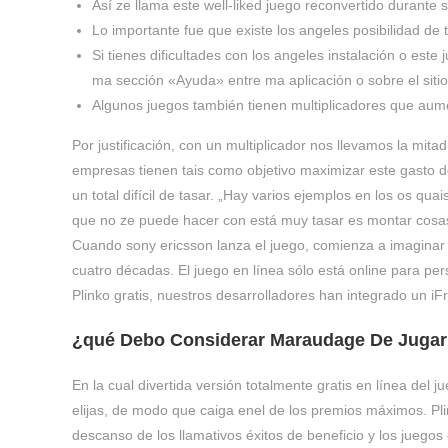
Así ze llama este well-liked juego reconvertido durante s
Lo importante fue que existe los angeles posibilidad de
Si tienes dificultades con los angeles instalación o este
ma sección «Ayuda» entre ma aplicación o sobre el sitio 
Algunos juegos también tienen multiplicadores que aum
Por justificación, con un multiplicador nos llevamos la mi
empresas tienen tais como objetivo maximizar este gasto 
un total difícil de tasar. „Hay varios ejemplos en los os qu
que no ze puede hacer con está muy tasar es montar cosas
Cuando sony ericsson lanza el juego, comienza a imaginar 
cuatro décadas. El juego en línea sólo está online para p
Plinko gratis, nuestros desarrolladores han integrado un i
¿qué Debo Considerar Maraudage De Jugar“
En la cual divertida versión totalmente gratis en línea del j
elijas, de modo que caiga enel de los premios máximos. Pl
descanso de los llamativos éxitos de beneficio y los juego