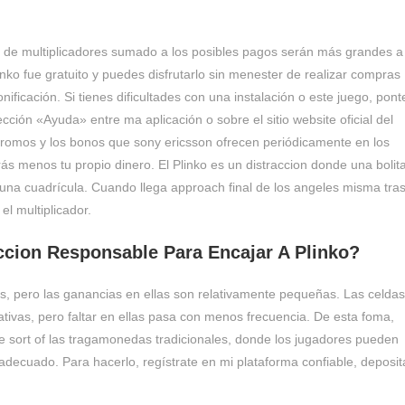
a de multiplicadores sumado a los posibles pagos serán más grandes a
inko fue gratuito y puedes disfrutarlo sin menester de realizar compras
icación. Si tienes dificultades con una instalación o este juego, pont
cción «Ayuda» entre ma aplicación o sobre el sitio website oficial del
s promos y los bonos que sony ericsson ofrecen periódicamente en los
ás menos tu propio dinero. El Plinko es un distraccion donde una bolit
e una cuadrícula. Cuando llega approach final de los angeles misma tra
el multiplicador.
ccion Responsable Para Encajar A Plinko?
s, pero las ganancias en ellas son relativamente pequeñas. Las celdas
ativas, pero faltar en ellas pasa con menos frecuencia. De esta foma,
ome sort of las tragamonedas tradicionales, donde los jugadores pueden
o adecuado. Para hacerlo, regístrate en mi plataforma confiable, deposit