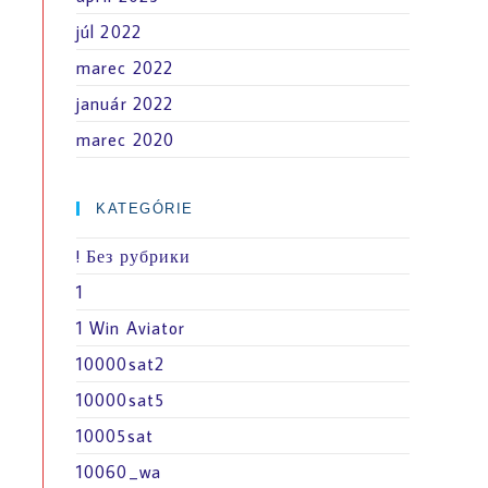
júl 2022
marec 2022
január 2022
marec 2020
KATEGÓRIE
! Без рубрики
1
1 Win Aviator
10000sat2
10000sat5
10005sat
10060_wa