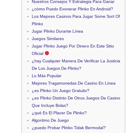
Nuestros Consejos Y Estrategia Para Ganar
¿cómo Puedo Exonerar Plinko En Android?
Los Mejores Casinos Para Jugar Some Sort Of
Plinko
Jugar Plinko Durante Línea
Juegos Similares
Jugar Plinko Juego Por Dinero En Este Sitio
Oficial
¿hay Cualquier Manera De Verificar La Justicia
De Los Juegos De Plinko?
Lo Más Popular
Mejores Tragamonedas De Casino En Línea
¿es Plinko Un Juego Gratuito?
¿es Plinko Distinto De Otros Juegos De Casino
Que Incluye Bolas?
¿qué Es El Placer De Plinko?
Algoritmo De Juego
¿puedo Probar Plinko Tidak Bermodal?