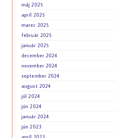
máj 2025
apríl 2025
marec 2025
február 2025
január 2025
december 2024
november 2024
september 2024
august 2024
júl 2024
jún 2024
január 2024
jún 2023
apríl 2023