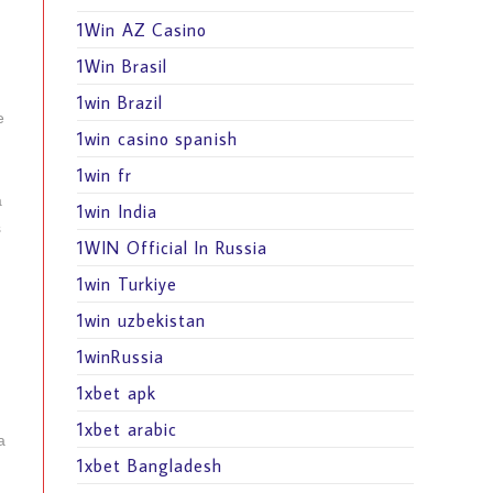
1Win AZ Casino
1Win Brasil
1win Brazil
e
1win casino spanish
1win fr
a
1win India
s
1WIN Official In Russia
1win Turkiye
1win uzbekistan
1winRussia
1xbet apk
1xbet arabic
a
1xbet Bangladesh