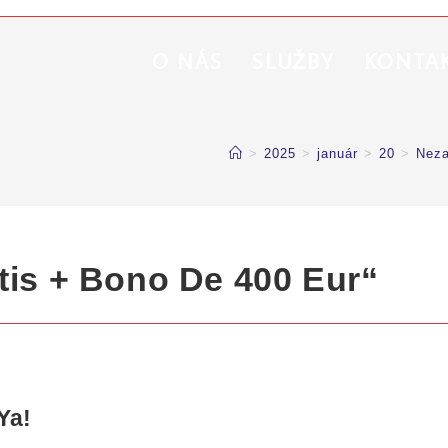
O NÁS
SLUŽBY
KONTA
>
2025
>
január
>
20
>
Neza
atis + Bono De 400 Eur“
Ya!