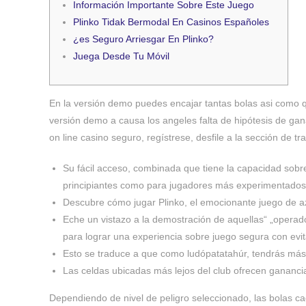
Información Importante Sobre Este Juego
Plinko Tidak Bermodal En Casinos Españoles
¿es Seguro Arriesgar En Plinko?
Juega Desde Tu Móvil
En la versión demo puedes encajar tantas bolas asi como q
versión demo a causa los angeles falta de hipótesis de gana
on line casino seguro, regístrese, desfile a la sección de
Su fácil acceso, combinada que tiene la capacidad sobre 
principiantes como para jugadores más experimentados
Descubre cómo jugar Plinko, el emocionante juego de az
Eche un vistazo a la demostración de aquellas“ „operad
para lograr una experiencia sobre juego segura con evi
Esto se traduce a que como ludópatatahúr, tendrás más
Las celdas ubicadas más lejos del club ofrecen ganancia
Dependiendo de nivel de peligro seleccionado, las bolas ca