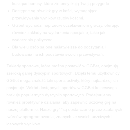
kuszące bonusy, które zintensyfikują Twoją przygodę.
Dostępne są również gry w kości, wymagające
przewidywania wyników rzutów kośćmi.
GGbet wychodzi naprzeciw oczekiwaniom graczy, oferując
również zakłady na wydarzenia specjalne, takie jak
wydarzenia polityczne.
Dla wielu osób są one najłatwiejsze do odczytania i
budowania na ich podstawie swoich przewidywań.
Zakłady sportowe, które można postawić w GGBet, obejmują
szeroką gamę dyscyplin sportowych. Dzięki temu użytkownicy
GGBet mogą znaleźć taki sports activity, który najbardziej ich
pasjonuje. Wśród dostępnych sportów w GGBet keineswegs
brakuje popularnych dyscyplin sportowych. Podejmujemy
również proaktywne działania, aby zapewnić uczciwą grę na
naszej platformie. Nasze gry” “są dostarczane przez zaufanych
twórców oprogramowania, znanych ze swoich uczciwych i
losowych wyników.