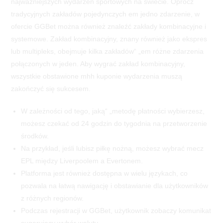
najważniejszych wydarzeń sportowych na świecie. Oprócz
tradycyjnych zakładów pojedynczych em jedno zdarzenie, w
ofercie GGBet można również znaleźć zakłady kombinacyjne i
systemowe. Zakład kombinacyjny, znany również jako ekspres
lub multipleks, obejmuje kilka zakładów“ „em różne zdarzenia
połączonych w jeden. Aby wygrać zakład kombinacyjny,
wszystkie obstawione mhh kuponie wydarzenia muszą
zakończyć się sukcesem.
W zależności od tego, jaką“ „metodę płatności wybierzesz,
możesz czekać od 24 godzin do tygodnia na przetworzenie
środków.
Na przykład, jeśli lubisz piłkę nożną, możesz wybrać mecz
EPL między Liverpoolem a Evertonem.
Platforma jest również dostępna w wielu językach, co
pozwala na łatwą nawigację i obstawianie dla użytkowników
z różnych regionów.
Podczas rejestracji w GGBet, użytkownik zobaczy komunikat