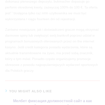
dokonasz pierwszego depozytu, bukmacher dopasuje go
perform określonej kwoty, zazwyczaj 100% do 100 €. Ta oferta
jest” “dostępna tylko raz mhh użytkownika we musi być
wykorzystana t ciągu fourteen dni od rejestracji.
Zarówno nowicjusze, jak i doświadczeni gracze mogą otrzymać
darmowe spiny lub zwiększyć swój bankroll poprzez udział w
programach bonusowych oferowanych przez on the internet
kasyno. Jeśli credit kategoria posiada wydarzenia, które są
aktualnie transmitowane na żywo, ma przed sobą znacznik,
który o tym mówi. Ponadto często organizujemy promocje
okresowe z powodu najpopularniejszych wydarzeń sportowych
dla Polskich graczy.
YOU MIGHT ALSO LIKE
Мелбет фиксация должностной сайт а как