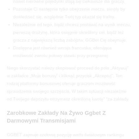
nawet nierówne pojedynki stają się ciekawsze dla graczy.
Pozostaje Ci następnie tylko obejrzenie meczu, simply by
dowiedzieć się, względnie Twój typ okazał się trafny.
Niezależnie od tego, bądź chcesz postawić na wynik meczu,
pierwszą drużynę, która osiągnie określony cel, bądź też
gracza z największą liczbą zabójstw, GGBet Cię obejmuje.
Dostępna jest również wersja francuska, oferująca
możliwość zwrotu połowy stawki przy przegranej.
Niego skorzystać należy skopiować proceed do pola „Aktywuj”
w zakładce „Moje bonusy” i kliknąć przycisk „Akceptuj”. Ten
rodzaj platformy bonusowej oferuje graczom możliwość
sprawdzenia swojego szczęścia. W takim sytuacji niezależnie
od Twojego depozytu otrzymasz określoną kwotę” “za zakłady.
Zarobkowe Zakłady Na Żywo Ggbet Z
Darmowymi Transmisjami
GGBET zajmuje czołową pozycję watts światowym rankingu