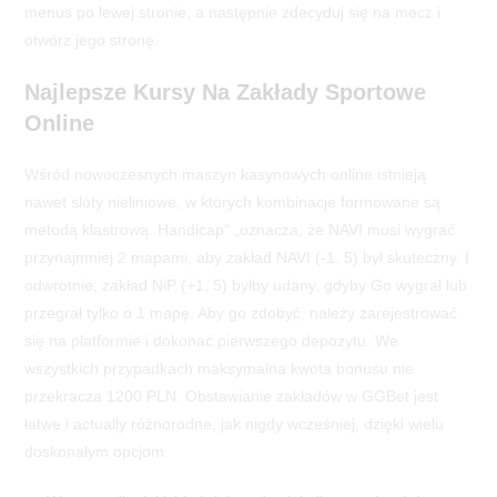
menus po lewej stronie, a następnie zdecyduj się na mecz i
otwórz jego stronę.
Najlepsze Kursy Na Zakłady Sportowe
Online
Wśród nowoczesnych maszyn kasynowych online istnieją
nawet sloty nieliniowe, w których kombinacje formowane są
metodą klastrową. Handicap“ „oznacza, że NAVI musi wygrać
przynajmniej 2 mapami, aby zakład NAVI (-1. 5) był skuteczny. I
odwrotnie, zakład NiP (+1, 5) byłby udany, gdyby Go wygrał lub
przegrał tylko o 1 mapę. Aby go zdobyć, należy zarejestrować
się na platformie i dokonać pierwszego depozytu. We
wszystkich przypadkach maksymalna kwota bonusu nie
przekracza 1200 PLN. Obstawianie zakładów w GGBet jest
łatwe i actually różnorodne, jak nigdy wcześniej, dzięki wielu
doskonałym opcjom.