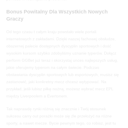
Bonus Powitalny Dla Wszystkich Nowych
Graczy
Od tego czasu t całym kraju powstało wiele portali
internetowych z zakładami. Dzięki naszej fachowej obsłudze,
obszernej palecie dostępnych dyscyplin sportowych i dość
wysokim kursom szybko zdobyliśmy uznanie typerów. Dołącz
perform GGBet już teraz i skorzystaj unces najlepszych usług,
jakie oferujemy typerom na całym świecie. Podczas
obstawiania dyscyplin sportowych lub esportowych, musisz się
zastanowić, jaki konkretny mecz chcesz wytypować. Na
przykład, jeśli lubisz piłkę nożną, możesz wybrać mecz EPL
między Liverpoolem a Evertonem.
Tak naprawdę rynki różnią się znacznie i Twój stosunek
sukcesu carry out porażki może się źle przełożyć na różne
sporty, a nawet mecze. Bycie pewnym tego, co robisz, jest tu