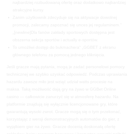
najbardziej rozbudowaną ofertę oraz dodatkowo najbardziej
atrakcyjne kursy.
Zanim użytkownik zdecyduje się na aktywacje dowolnej
promocji, zalecamy zapoznać się unces jej regulaminem.“
„[newline]Dla fanów zakłady sportowych dostępna jest
obszerna sekcja sportów i actually e-sportów.
To umożliwi dostęp do bukmachera“ „GGBET z ekranu
głównego telefonu za pomocą jednego kliknięcia.
Jeśli gracze mają pytania, mogą je zadać personelowi pomocy
technicznej we szybko uzyskać odpowiedź. Podczas uprawiania
hazardu zawsze miło jest wziąć udział watts procesie na
maksa. Taką możliwość dają gry na żywo w GGBet Online
casino — całkowicie zanurzyć się w atmosferę hazardu. Na
platformie znajdują się wyłącznie licencjonowane gry, które
gwarantują wysoki zwrot. Gracze mogą się o tym przekonać,
korzystając z wersji demonstracyjnych automatów do gier, z
wyjątkiem gier na żywo. Gracze docenią doskonałą ofertę