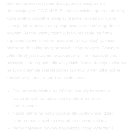
bukmacherów i cieszy się dużą popularnością wśród
obstawiających. GG GAMBLE jest całkowicie legalną platformą,
która spełnia wszystkie przepisy prawne i posiada oficjalną
licencję, która pozwala na przyjmowanie zakładów zgodnie z
prawem. Jest to ważny czynnik, który pokazuje, że firma
zapewnia swoim klientom niezawodną i wysokiej“ „jakości
platformę do zakładów sportowych i eSportowych. Głównym
celem firmy jest uczynienie zakładów online niezawodnymi,
uczciwymi i dostępnymi dla wszystkich. Nasza funkcja zakładów
na żywo obejmuje szeroki zakres sportów, w tym piłkę nożną,
koszykówkę, tenis, e-sport we wiele innych.
Graj odpowiedzialnie na GGbet i actually korzystaj z
różnorodnych bonusów, które platforma ma do
zaoferowania.
Nasza platforma jest przyjazna dla użytkownika, dzięki
czemu możesz szybko i wygodnie stawiać zakłady.
Mamy najwięcej rynków, największą liczbę wydarzeń i