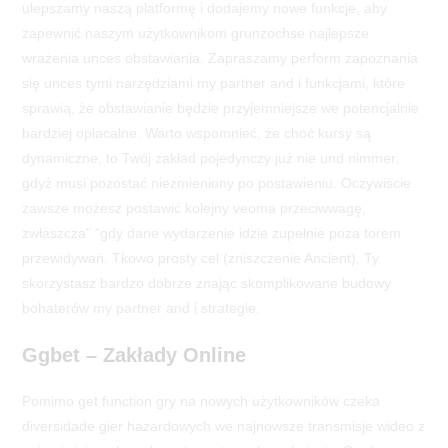
ulepszamy naszą platformę i dodajemy nowe funkcje, aby
zapewnić naszym użytkownikom grunzochse najlepsze
wrażenia unces obstawiania. Zapraszamy perform zapoznania
się unces tymi narzędziami my partner and i funkcjami, które
sprawią, że obstawianie będzie przyjemniejsze we potencjalnie
bardziej opłacalne. Warto wspomnieć, że choć kursy są
dynamiczne, to Twój zakład pojedynczy już nie und nimmer,
gdyż musi pozostać niezmieniony po postawieniu. Oczywiście
zawsze możesz postawić kolejny veoma przeciwwagę,
zwłaszcza” “gdy dane wydarzenie idzie zupełnie poza torem
przewidywań. Tkowo prosty cel (zniszczenie Ancient), Ty
skorzystasz bardzo dobrze znając skomplikowane budowy
bohaterów my partner and i strategie.
Ggbet – Zakłady Online
Pomimo get function gry na nowych użytkowników czeka
diversidade gier hazardowych we najnowsze transmisje wideo z