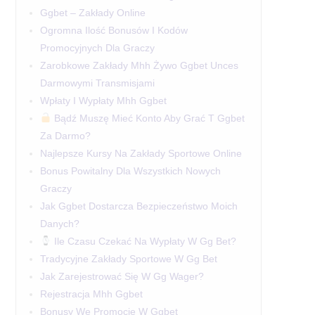
Ggbet – Zakłady Online
Ogromna Ilość Bonusów I Kodów
Promocyjnych Dla Graczy
Zarobkowe Zakłady Mhh Żywo Ggbet Unces
Darmowymi Transmisjami
Wpłaty I Wypłaty Mhh Ggbet
Bądź Muszę Mieć Konto Aby Grać T Ggbet
Za Darmo?
Najlepsze Kursy Na Zakłady Sportowe Online
Bonus Powitalny Dla Wszystkich Nowych
Graczy
Jak Ggbet Dostarcza Bezpieczeństwo Moich
Danych?
Ile Czasu Czekać Na Wypłaty W Gg Bet?
Tradycyjne Zakłady Sportowe W Gg Bet
Jak Zarejestrować Się W Gg Wager?
Rejestracja Mhh Ggbet
Bonusy We Promocje W Ggbet