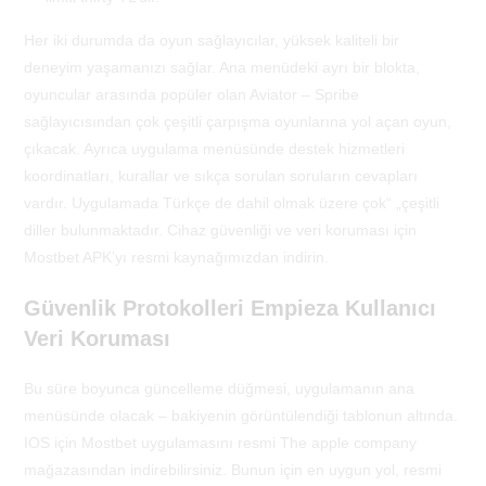
Her iki durumda da oyun sağlayıcılar, yüksek kaliteli bir
deneyim yaşamanızı sağlar. Ana menüdeki ayrı bir blokta,
oyuncular arasında popüler olan Aviator – Spribe
sağlayıcısından çok çeşitli çarpışma oyunlarına yol açan oyun,
çıkacak. Ayrıca uygulama menüsünde destek hizmetleri
koordinatları, kurallar ve sıkça sorulan soruların cevapları
vardır. Uygulamada Türkçe de dahil olmak üzere çok“ „çeşitli
diller bulunmaktadır. Cihaz güvenliği ve veri koruması için
Mostbet APK’yı resmi kaynağımızdan indirin.
Güvenlik Protokolleri Empieza Kullanıcı
Veri Koruması
Bu süre boyunca güncelleme düğmesi, uygulamanın ana
menüsünde olacak – bakiyenin görüntülendiği tablonun altında.
IOS için Mostbet uygulamasını resmi The apple company
mağazasından indirebilirsiniz. Bunun için en uygun yol, resmi