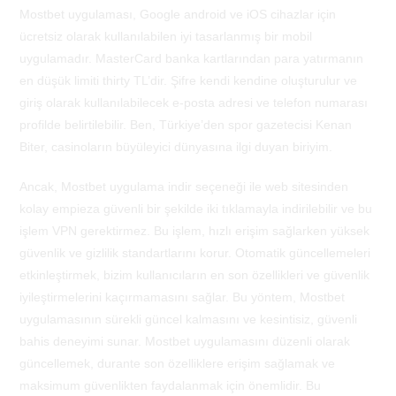
Mostbet uygulaması, Google android ve iOS cihazlar için
ücretsiz olarak kullanılabilen iyi tasarlanmış bir mobil
uygulamadır. MasterCard banka kartlarından para yatırmanın
en düşük limiti thirty TL’dir. Şifre kendi kendine oluşturulur ve
giriş olarak kullanılabilecek e-posta adresi ve telefon numarası
profilde belirtilebilir. Ben, Türkiye’den spor gazetecisi Kenan
Biter, casinoların büyüleyici dünyasına ilgi duyan biriyim.
Ancak, Mostbet uygulama indir seçeneği ile web sitesinden
kolay empieza güvenli bir şekilde iki tıklamayla indirilebilir ve bu
işlem VPN gerektirmez. Bu işlem, hızlı erişim sağlarken yüksek
güvenlik ve gizlilik standartlarını korur. Otomatik güncellemeleri
etkinleştirmek, bizim kullanıcıların en son özellikleri ve güvenlik
iyileştirmelerini kaçırmamasını sağlar. Bu yöntem, Mostbet
uygulamasının sürekli güncel kalmasını ve kesintisiz, güvenli
bahis deneyimi sunar. Mostbet uygulamasını düzenli olarak
güncellemek, durante son özelliklere erişim sağlamak ve
maksimum güvenlikten faydalanmak için önemlidir. Bu