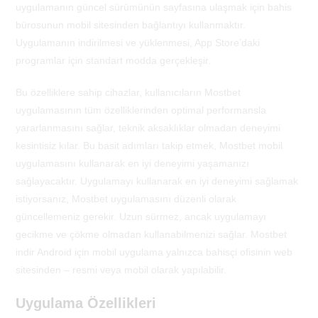
uygulamanın güncel sürümünün sayfasına ulaşmak için bahis
bürosunun mobil sitesinden bağlantıyı kullanmaktır.
Uygulamanın indirilmesi ve yüklenmesi, App Store’daki
programlar için standart modda gerçekleşir.
Bu özelliklere sahip cihazlar, kullanıcıların Mostbet
uygulamasının tüm özelliklerinden optimal performansla
yararlanmasını sağlar, teknik aksaklıklar olmadan deneyimi
kesintisiz kılar. Bu basit adımları takip etmek, Mostbet mobil
uygulamasını kullanarak en iyi deneyimi yaşamanızı
sağlayacaktır. Uygulamayı kullanarak en iyi deneyimi sağlamak
istiyorsanız, Mostbet uygulamasını düzenli olarak
güncellemeniz gerekir. Uzun sürmez, ancak uygulamayı
gecikme ve çökme olmadan kullanabilmenizi sağlar. Mostbet
indir Android için mobil uygulama yalnızca bahisçi ofisinin web
sitesinden – resmi veya mobil olarak yapılabilir.
Uygulama Özellikleri