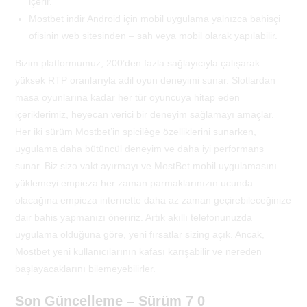
içerir.
Mostbet indir Android için mobil uygulama yalnızca bahisçi
ofisinin web sitesinden – sah veya mobil olarak yapılabilir.
Bizim platformumuz, 200’den fazla sağlayıcıyla çalışarak
yüksek RTP oranlarıyla adil oyun deneyimi sunar. Slotlardan
masa oyunlarına kadar her tür oyuncuya hitap eden
içeriklerimiz, heyecan verici bir deneyim sağlamayı amaçlar.
Her iki sürüm Mostbet’in spicilège özelliklerini sunarken,
uygulama daha bütüncül deneyim ve daha iyi performans
sunar. Biz sizə vakt ayırmayı ve MostBet mobil uygulamasını
yüklemeyi empieza her zaman parmaklarınızın ucunda
olacağına empieza internette daha az zaman geçirebileceğinize
dair bahis yapmanızı öneririz. Artık akıllı telefonunuzda
uygulama olduğuna göre, yeni fırsatlar sizing açık. Ancak,
Mostbet yeni kullanıcılarının kafası karışabilir ve nereden
başlayacaklarını bilemeyebilirler.
Son Güncelleme – Sürüm 7 0