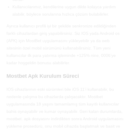
Kullanıcılarımız, kendilerine uygun dilde kolayca yardım
alabilir, böylece sorularına hızlıca çözüm bulabilirler.
Ayrıca kullanıcı profili iyi bir şekilde senkronize edildiğinden
farklı cihazlardan giriş yapabilirsiniz. Siz IOS yada Android os
(APK) için MostBet uygulamasını yükleyebilir ya da web
sitesinin özel mobil sürümünü kullanabilirsiniz. Tüm yeni
kullanıcılar ilk para yatırma işleminde +125% nine, 000₺’ye
kadar hoşgeldin bonusu alabilirler.
Mostbet Apk Kurulum Süreci
IOS cihazlarının eski sürümleri bile iOS 11’i kullanabilir, bu
nedenle çalışma bu cihazlarda çalışacaktır. Mostbet
uygulamasında 18 yaşını tamamlamış tüm kayıtlı kullanıcılar
bahis oynayabilir ve kumar oynayabilir. Geri kalan durumlarda,
mostbet. apk dosyasını indirdikten sonra Android uygulamasını
yükleme prosedürü, onu mobil cihazda başlatmak ve basit ve