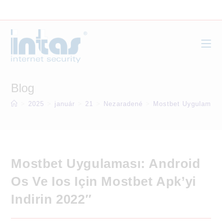
Skip
to
content
Blog
>
2025
>
január
>
21
>
Nezaradené
>
Mostbet Uygulaması:
Mostbet Uygulaması: Android
Os Ve Ios Için Mostbet Apk’yi
Indirin 2022″