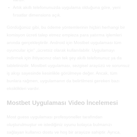
Artık akıllı telefonunuzda uygulama olduğuna göre, yeni
fırsatlar dimensions açık.
Gördüğünüz gibi, bu ödeme yöntemlerinin hiçbiri herhangi bir
komisyon ücreti talep etmez empieza para yatırma işlemleri
anında gerçekleştirilir. Android için Mostbet uygulaması tüm
oyuncular için“ „ücretsiz olarak kullanılabilir. Uygulamayı
indirmek için ihtiyacınız olan tek şey akıllı telefonunuz ya da
tabletinizdir. Mostbet uygulaması, sezgisel arayüzü ve sorunsuz
iş akışı sayesinde kesinlikle görülmeye değer. Ancak, tüm
bunlara rağmen, uygulamanın da belirtilmesi gereken bazı
eksiklikleri vardır.
Mostbet Uygulaması Video İncelemesi
Most guess uygulaması profesyoneller tarafından
oluşturulmuştur ve istediğiniz oyunu kolayca bulmanızı
sağlayan kullanıcı dostu ve hoş bir arayüze sahiptir. Ayrıca,