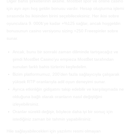
Diğer bahis şirketlerinin aksine, Mostbet spor ve online casino
için ayrı ayrı hoş geldin bonusu vardır. Hesap oluşturma işlemi
sırasında bu ikisinden birini seçebileceksiniz. Her ikisi sobre
oyunculara 9. 000₺’ye kadar +%125 sağlar, ancak hoşgeldin
bonusunun casino versiyonu sizing +250 Freespinler sobre
sunar.
Ancak, bunu bir sonraki zaman diliminde tartışacağız ve
şimdi MostBet Casino’yu empieza MostBet tarafından
sunulan farklı bahis türlerini keşfedelim.
Bizim platformumuz, 200’den fazla sağlayıcıyla çalışarak
yüksek RTP oranlarıyla adil oyun deneyimi sunar.
Ayrıca etkinliğin gidişatını takip edebilir ve karşılaşmada ne
olduğuna bağlı olarak oranların nasıl değiştiğini
izleyebilirsiniz.
Oranlar sürekli değişir, böylece daha iyi bir sonuç için
istediğiniz zaman bir tahmin yapabilirsiniz.
Hile sağlayabilecekleri için yazılımı resmi olmayan