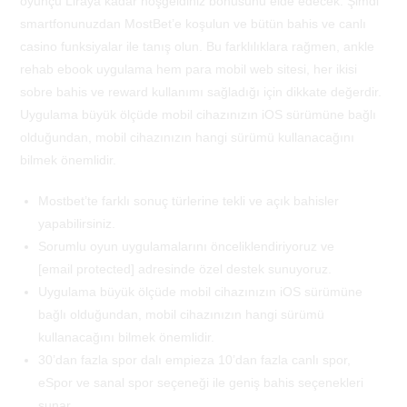
oyunçu Liraya kadar hoşgeldiniz bonusunu elde edecek. Şimdi
smartfonunuzdan MostBet’e koşulun ve bütün bahis ve canlı
casino funksiyalar ile tanış olun. Bu farklılıklara rağmen, ankle
rehab ebook uygulama hem para mobil web sitesi, her ikisi
sobre bahis ve reward kullanımı sağladığı için dikkate değerdir.
Uygulama büyük ölçüde mobil cihazınızın iOS sürümüne bağlı
olduğundan, mobil cihazınızın hangi sürümü kullanacağını
bilmek önemlidir.
Mostbet’te farklı sonuç türlerine tekli ve açık bahisler
yapabilirsiniz.
Sorumlu oyun uygulamalarını önceliklendiriyoruz ve
[email protected] adresinde özel destek sunuyoruz.
Uygulama büyük ölçüde mobil cihazınızın iOS sürümüne
bağlı olduğundan, mobil cihazınızın hangi sürümü
kullanacağını bilmek önemlidir.
30’dan fazla spor dalı empieza 10’dan fazla canlı spor,
eSpor ve sanal spor seçeneği ile geniş bahis seçenekleri
sunar.