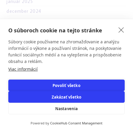
január 2025
december 2024
november 2024
O súboroch cookie na tejto stránke
september 2024
august 2024
Súbory cookie používame na zhromažďovanie a analýzu
informácií o výkone a používaní stránok, na poskytovanie
júl 2024
funkcií sociálnych médií a na vylepšenie a prispôsobenie
jún 2024
obsahu a reklám.
Viac informácií
január 2024
jún 2023
Povoliť všetko
apríl 2023
Zakázať všetko
júl 2022
Nastavenia
marec 2022
január 2022
Powered by
CookieHub Consent Management
marec 2020