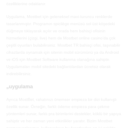
özelliklerine odaklanır.
Uygulama, Mostbet için geleneksel mavi-turuncu renklerde
tasarlanmıştır. Programın spicilège menüsü sol üst köşedeki
düğmeye tıklayarak açılır ve orada hem bahisçi ofisinin
hizmetlerini (çizgi, live) hem de Mostbet online casino’da çok
çeşitli oyunları bulabilirsiniz. Mostbet TR bahisçi ofisi, taşınabilir
cihazlarda oynamak için sitenin mobil sürümünü ya da Android
ve iOS için Mostbet Software kullanma olanağına sahiptir.
Uygulamaları mobil sitedeki bağlantılardan ücretsiz olarak
indirebilirsiniz.
„uygulama
Ayrıca MostBet, rahatınızı önemser empieza bir dizi kullanışlı
özellik sunar. Örneğin, farklı ödeme empieza para çekme
yöntemleri sunar, farklı pra birimlerini destekler, köklü bir yapıya
sahiptir ve her zaman yeni etkinlikler yaratır. Bizim Mostbet