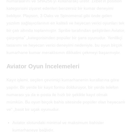
numaralarını ve SHA256’yı kullanarak) üretir. 1xBet’in position
kategorisini ziyaret edenleri benzersiz bir kumar deneyimi
bekliyor. Playson, 3 Oaks ve Spinomenal gibi önde gelen
yazılım sağlayıcılarının en kaliteli ve heyecan verici oyunları tek
bir çatı altında toplanmıştır. Spribe tarafından geliştirilen Aviator,
çarpışma“ „kategorisinden popüler bir şans oyunudur. Yenilikçi
tasarımı ve heyecan verici deneyimi nedeniyle, bu oyun birçok
kumarhane kumar meraklısının dikkatini çekmeyi başarmıştır.
Aviator Oyun İncelemeleri
Kayıt işlemi, seçilen çevrimiçi kumarhanenin kurallarına göre
yapılır. Bir yerde bir kayıt formu dolduruyor, bir yerde telefon
numarası ya da e-posta ile hızlı bir şekilde kayıt olmak
mümkün. Bu oyun birçok bahis sitesinde popüler olan heyecanlı
ve“ „basit bir uçak oyunudur.
Aviator slotundaki minimal ve maksimum bahisler
kumarhaneye bağlıdır.