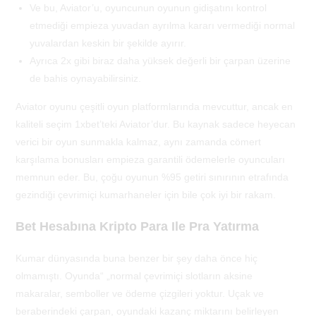
Ve bu, Aviator’u, oyuncunun oyunun gidişatını kontrol
etmediği empieza yuvadan ayrılma kararı vermediği normal
yuvalardan keskin bir şekilde ayırır.
Ayrıca 2x gibi biraz daha yüksek değerli bir çarpan üzerine
de bahis oynayabilirsiniz.
Aviator oyunu çeşitli oyun platformlarında mevcuttur, ancak en
kaliteli seçim 1xbet’teki Aviator’dur. Bu kaynak sadece heyecan
verici bir oyun sunmakla kalmaz, aynı zamanda cömert
karşılama bonusları empieza garantili ödemelerle oyuncuları
memnun eder. Bu, çoğu oyunun %95 getiri sınırının etrafında
gezindiği çevrimiçi kumarhaneler için bile çok iyi bir rakam.
Bet Hesabına Kripto Para Ile Pra Yatırma
Kumar dünyasında buna benzer bir şey daha önce hiç
olmamıştı. Oyunda“ „normal çevrimiçi slotların aksine
makaralar, semboller ve ödeme çizgileri yoktur. Uçak ve
beraberindeki çarpan, oyundaki kazanç miktarını belirleyen