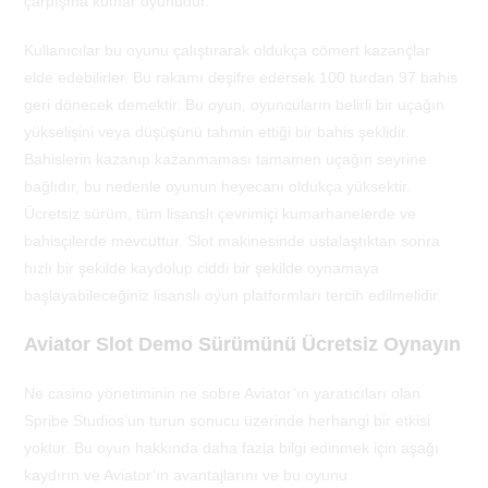
çarpışma kumar oyunudur.
Kullanıcılar bu oyunu çalıştırarak oldukça cömert kazançlar
elde edebilirler. Bu rakamı deşifre edersek 100 turdan 97 bahis
geri dönecek demektir. Bu oyun, oyuncuların belirli bir uçağın
yükselişini veya düşüşünü tahmin ettiği bir bahis şeklidir.
Bahislerin kazanıp kazanmaması tamamen uçağın seyrine
bağlıdır, bu nedenle oyunun heyecanı oldukça yüksektir.
Ücretsiz sürüm, tüm lisanslı çevrimiçi kumarhanelerde ve
bahisçilerde mevcuttur. Slot makinesinde ustalaştıktan sonra
hızlı bir şekilde kaydolup ciddi bir şekilde oynamaya
başlayabileceğiniz lisanslı oyun platformları tercih edilmelidir.
Aviator Slot Demo Sürümünü Ücretsiz Oynayın
Ne casino yönetiminin ne sobre Aviator’ın yaratıcıları olan
Spribe Studios’un turun sonucu üzerinde herhangi bir etkisi
yoktur. Bu oyun hakkında daha fazla bilgi edinmek için aşağı
kaydırın ve Aviator’ın avantajlarını ve bu oyunu