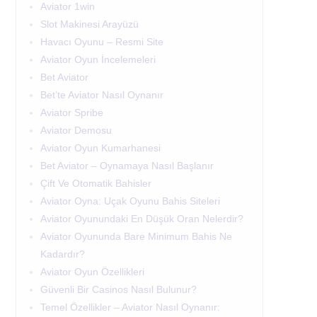
Aviator 1win
Slot Makinesi Arayüzü
Havacı Oyunu – Resmi Site
Aviator Oyun İncelemeleri
Bet Aviator
Bet’te Aviator Nasıl Oynanır
Aviator Spribe
Aviator Demosu
Aviator Oyun Kumarhanesi
Bet Aviator – Oynamaya Nasıl Başlanır
Çift Ve Otomatik Bahisler
Aviator Oyna: Uçak Oyunu Bahis Siteleri
Aviator Oyunundaki En Düşük Oran Nelerdir?
Aviator Oyununda Bare Minimum Bahis Ne
Kadardır?
Aviator Oyun Özellikleri
Güvenli Bir Casinos Nasıl Bulunur?
Temel Özellikler – Aviator Nasıl Oynanır: