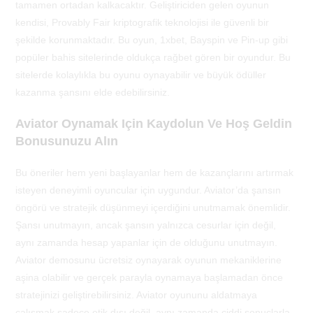
tamamen ortadan kalkacaktır. Geliştiriciden gelen oyunun
kendisi, Provably Fair kriptografik teknolojisi ile güvenli bir
şekilde korunmaktadır. Bu oyun, 1xbet, Bayspin ve Pin-up gibi
popüler bahis sitelerinde oldukça rağbet gören bir oyundur. Bu
sitelerde kolaylıkla bu oyunu oynayabilir ve büyük ödüller
kazanma şansını elde edebilirsiniz.
Aviator Oynamak Için Kaydolun Ve Hoş Geldin
Bonusunuzu Alın
Bu öneriler hem yeni başlayanlar hem de kazançlarını artırmak
isteyen deneyimli oyuncular için uygundur. Aviator’da şansın
öngörü ve stratejik düşünmeyi içerdiğini unutmamak önemlidir.
Şansı unutmayın, ancak şansın yalnızca cesurlar için değil,
aynı zamanda hesap yapanlar için de olduğunu unutmayın.
Aviator demosunu ücretsiz oynayarak oyunun mekaniklerine
aşina olabilir ve gerçek parayla oynamaya başlamadan önce
stratejinizi geliştirebilirsiniz. Aviator oyununu aldatmaya
çalışmak sadece etik dışı değil, aynı zamanda ciddi sonuçlarla