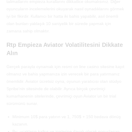
talimatlarını empieza kurallarını dikkatlice okumalısınız. Diğer
oyuncuların incelemelerini okuyarak nasıl oynadıklarını görmek
iyi bir fikirdir. Kullanıcı bir hatta iki bahis yapabilir, asıl önemli
olan bunları yaklaşık 10 saniyelik bir sürede yapmak için
zamana sahip olmaktır.
Rtp Empieza Aviator Volatilitesini Dikkate
Alın
Gerçek parayla oynamak için resmi on line casino sitesine kayıt
olmanız ve bahis yapmanıza izin verecek bir para yatırmanız
önemlidir. Aviator ücretsiz oyna, oyunun yaratıcısı olan stüdyo
Spribe’nin sitesinde de olabilir. Ayrıca birçok çevrimiçi
kumarhanenin sitelerinde, çevrimiçi oyun Aviator’un bir trial
sürümünü sunar.
Minimum 10$ para yatırın ve 1, 750$ + 150 bedava dönüş
kazanın.
Bu, uçakların kalkış ve inişlerine dayalı olarak sonuçlanan