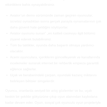
etkinliklere bahis oynayabilirsiniz.
Aviator’un demo sürümünde zaman geçiren oyuncular,
ücretsiz oynadıktan sonra gerçek parayla oynamalarının çok
daha güvenli hale geldiğini söylüyorlar.
Aviator oyununu sunan“ „en kaliteli casinoyu ilgili bölümü
ziyaret ederek bulabilirsiniz.
Tüm bu taktikler, oyunda daha başarılı olmaya yardımcı
olacaktır.
Acemi oyunculara, içeriklerini güncelleyerek ve kanallarında
incelemeler sunarak internet bir rehberlik empieza garantili
eğlence sağlarlar.
Uçak ve beraberindeki çarpan, oyundaki kazanç miktarını
belirleyen bêtisier simgelerdir.
Oyuncu, oranlarda seviyeli bir artış gözlemler ve bu, uçak
keskin bir şekilde gökyüzüne çıkıp oyun alanından kaybolana
kadar devam eder. Oyun, sosyal çok oyunculu oyun projeleriyle