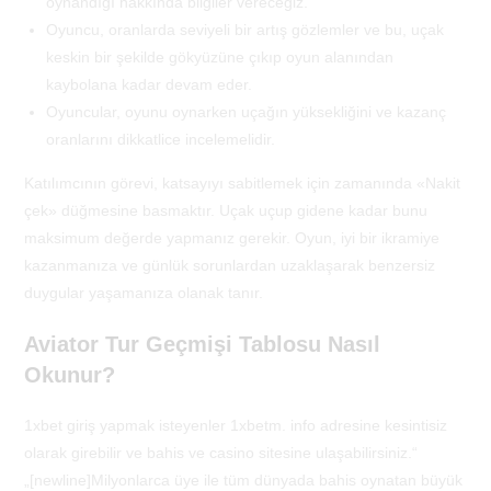
oynandığı hakkında bilgiler vereceğiz.
Oyuncu, oranlarda seviyeli bir artış gözlemler ve bu, uçak
keskin bir şekilde gökyüzüne çıkıp oyun alanından
kaybolana kadar devam eder.
Oyuncular, oyunu oynarken uçağın yüksekliğini ve kazanç
oranlarını dikkatlice incelemelidir.
Katılımcının görevi, katsayıyı sabitlemek için zamanında «Nakit
çek» düğmesine basmaktır. Uçak uçup gidene kadar bunu
maksimum değerde yapmanız gerekir. Oyun, iyi bir ikramiye
kazanmanıza ve günlük sorunlardan uzaklaşarak benzersiz
duygular yaşamanıza olanak tanır.
Aviator Tur Geçmişi Tablosu Nasıl
Okunur?
1xbet giriş yapmak isteyenler 1xbetm. info adresine kesintisiz
olarak girebilir ve bahis ve casino sitesine ulaşabilirsiniz.“
„[newline]Milyonlarca üye ile tüm dünyada bahis oynatan büyük