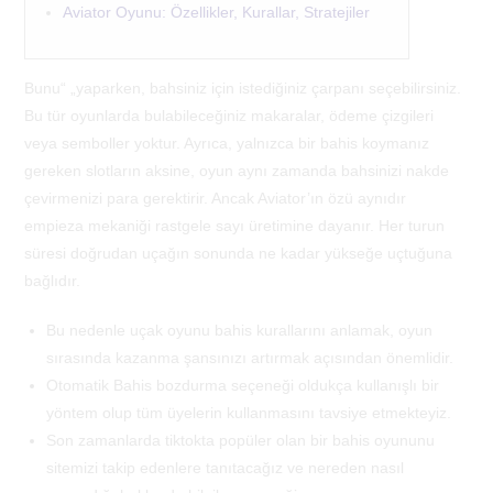
Aviator Oyunu: Özellikler, Kurallar, Stratejiler
Bunu“ „yaparken, bahsiniz için istediğiniz çarpanı seçebilirsiniz.
Bu tür oyunlarda bulabileceğiniz makaralar, ödeme çizgileri
veya semboller yoktur. Ayrıca, yalnızca bir bahis koymanız
gereken slotların aksine, oyun aynı zamanda bahsinizi nakde
çevirmenizi para gerektirir. Ancak Aviator’ın özü aynıdır
empieza mekaniği rastgele sayı üretimine dayanır. Her turun
süresi doğrudan uçağın sonunda ne kadar yükseğe uçtuğuna
bağlıdır.
Bu nedenle uçak oyunu bahis kurallarını anlamak, oyun
sırasında kazanma şansınızı artırmak açısından önemlidir.
Otomatik Bahis bozdurma seçeneği oldukça kullanışlı bir
yöntem olup tüm üyelerin kullanmasını tavsiye etmekteyiz.
Son zamanlarda tiktokta popüler olan bir bahis oyununu
sitemizi takip edenlere tanıtacağız ve nereden nasıl