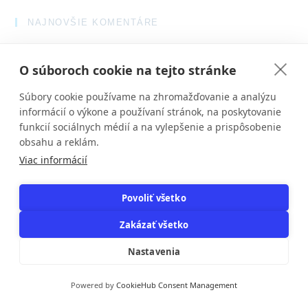
NAJNOVŠIE KOMENTÁRE
ARCHÍV
O súboroch cookie na tejto stránke
jún 2025
Súbory cookie používame na zhromažďovanie a analýzu
máj 2025
informácií o výkone a používaní stránok, na poskytovanie
funkcií sociálnych médií a na vylepšenie a prispôsobenie
apríl 2025
obsahu a reklám.
marec 2025
Viac informácií
február 2025
Povoliť všetko
január 2025
december 2024
Zakázať všetko
november 2024
Nastavenia
september 2024
Powered by
CookieHub Consent Management
august 2024