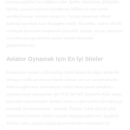
tanınan popüler bir sağlayıcı olan Spribe tarafından geliştirildi.
Spribe, güncel endüstri trendleriyle birlikte en son içerik,
yenilikçi kumar ürünleri oluşturur. Oyunu oynarken dikkat
edilmesi gereken bazı stratejiler vardır. Öncelikle, sabırlı olmak
ve küçük bahislerle başlamak önemlidir. Ayrıca, oyunu izleyerek
ve kalkış-iniş grafiklerini analiz ederek stratejiler
geliştirebilirsiniz.
Aviator Oynamak Için En İyi Siteler
Bonusların kazanca dönüştüğü bahis sitesinde diğer sitelerde
olmayan farklı promosyonlarda zaman zaman sunulmaktadır.
Anlık kayıplarınızı önemseyen 1xbet sitesi genel olarak bu
oyunda kayıp yaşayanlar için %10 ile %20 arasında Anlık kayıp
bonusları sunmaktadır. Aviator oyunu 1xbet üyeleri için oldukça
avantajlı bir konumdadır. Sizlerde Türkiye 1xbet güncel giriş
sitemizden hemen 1xbet’e erişim sağlayayabilirsiniz. Spribe’in
Aviator slotu, oyuncu topluluğunu fetheden büyüleyici bir