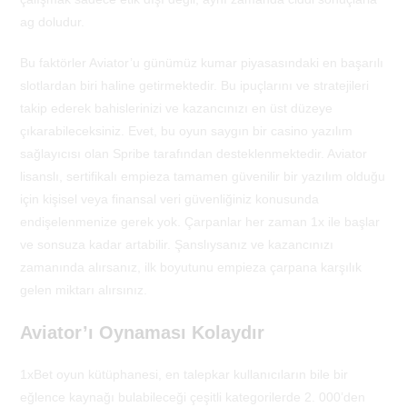
ag doludur.
Bu faktörler Aviator’u günümüz kumar piyasasındaki en başarılı
slotlardan biri haline getirmektedir. Bu ipuçlarını ve stratejileri
takip ederek bahislerinizi ve kazancınızı en üst düzeye
çıkarabileceksiniz. Evet, bu oyun saygın bir casino yazılım
sağlayıcısı olan Spribe tarafından desteklenmektedir. Aviator
lisanslı, sertifikalı empieza tamamen güvenilir bir yazılım olduğu
için kişisel veya finansal veri güvenliğiniz konusunda
endişelenmenize gerek yok. Çarpanlar her zaman 1x ile başlar
ve sonsuza kadar artabilir. Şanslıysanız ve kazancınızı
zamanında alırsanız, ilk boyutunu empieza çarpana karşılık
gelen miktarı alırsınız.
Aviator’ı Oynaması Kolaydır
1xBet oyun kütüphanesi, en talepkar kullanıcıların bile bir
eğlence kaynağı bulabileceği çeşitli kategorilerde 2. 000’den