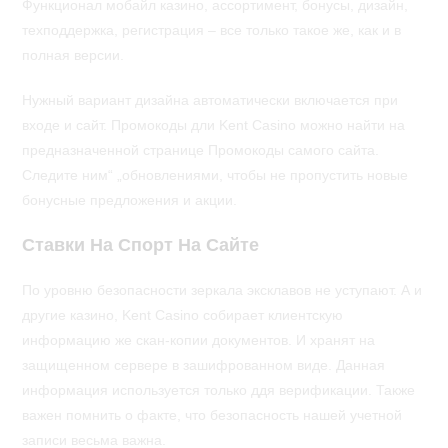
Функционал мобайл казино, ассортимент, бонусы, дизайн,
техподдержка, регистрация – все только такое же, как и в
полная версии.
Нужный вариант дизайна автоматически включается при
входе и сайт. Промокоды дли Kent Casino можно найти на
предназначенной странице Промокоды самого сайта.
Следите ним“ „обновлениями, чтобы не пропустить новые
бонусные предложения и акции.
Ставки На Спорт На Сайте
По уровню безопасности зеркала эксклавов не уступают. А и
другие казино, Kent Casino собирает клиентскую
информацию же скан-копии документов. И хранят на
защищенном сервере в зашифрованном виде. Данная
информация используется только ддя верификации. Также
важен помнить о факте, что безопасность нашей учетной
записи весьма важна.