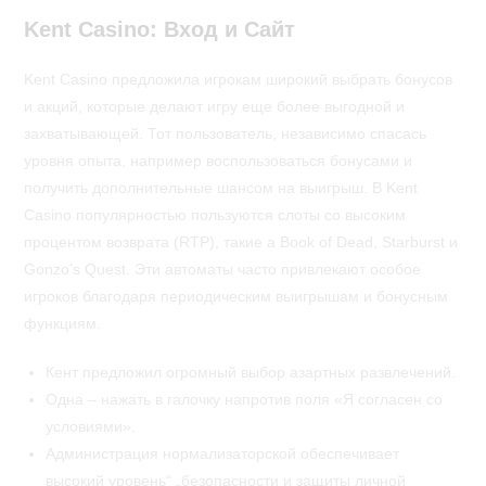
Kent Casino: Вход и Сайт
Kent Casino предложила игрокам широкий выбрать бонусов
и акций, которые делают игру еще более выгодной и
захватывающей. Тот пользователь, независимо спасась
уровня опыта, например воспользоваться бонусами и
получить дополнительные шансом на выигрыш. В Kent
Casino популярностью пользуются слоты со высоким
процентом возврата (RTP), такие а Book of Dead, Starburst и
Gonzo’s Quest. Эти автоматы часто привлекают особое
игроков благодаря периодическим выигрышам и бонусным
функциям.
Кент предложил огромный выбор азартных развлечений.
Одна – нажать в галочку напротив поля «Я согласен со
условиями».
Администрация нормализаторской обеспечивает
высокий уровень“ „безопасности и защиты личной