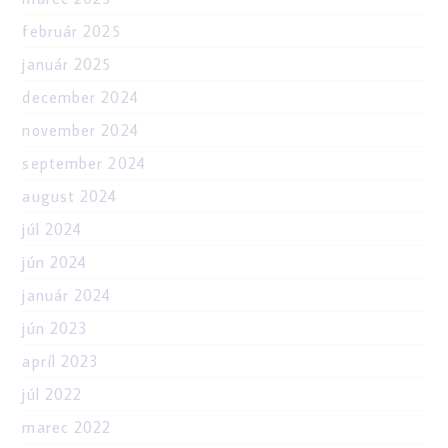
február 2025
január 2025
december 2024
november 2024
september 2024
august 2024
júl 2024
jún 2024
január 2024
jún 2023
apríl 2023
júl 2022
marec 2022