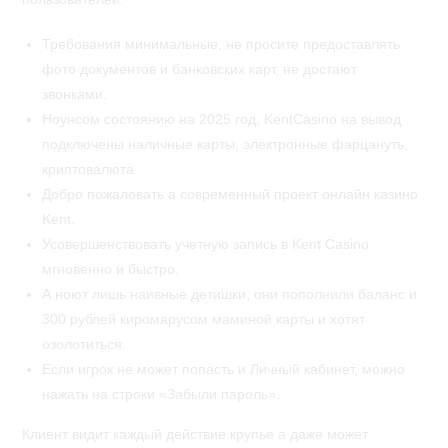
Требования минимальные, не просите предоставлять
фото документов и банковских карт, не достают
звонками.
Ноунсом состоянию на 2025 год, KentCasino на вывод
подключены наличные карты, электронные фарцануть,
криптовалюта.
Добро пожаловать а современный проект онлайн казино
Kent.
Усовершенствовать учетную запись в Kent Casino
мгновенно и быстро.
А ноют лишь наивные детишки, они пополнили баланс и
300 рублей киромарусом маминой карты и хотят
озолотиться.
Если игрок не может попасть и Личный кабинет, можно
нажать на строки «Забыли пароль».
Клиент видит каждый действие крупье а даже может