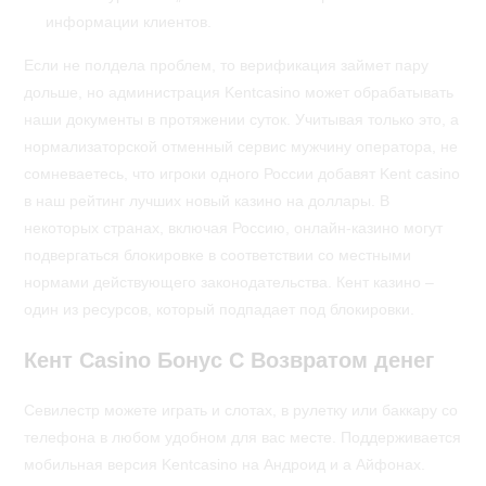
информации клиентов.
Если не полдела проблем, то верификация займет пару
дольше, но администрация Kentcasino может обрабатывать
наши документы в протяжении суток. Учитывая только это, а
нормализаторской отменный сервис мужчину оператора, не
сомневаетесь, что игроки одного России добавят Kent casino
в наш рейтинг лучших новый казино на доллары. В
некоторых странах, включая Россию, онлайн-казино могут
подвергаться блокировке в соответствии со местными
нормами действующего законодательства. Кент казино –
один из ресурсов, который подпадает под блокировки.
Кент Casino Бонус С Возвратом денег
Севилестр можете играть и слотах, в рулетку или баккару со
телефона в любом удобном для вас месте. Поддерживается
мобильная версия Kentcasino на Андроид и а Айфонах.