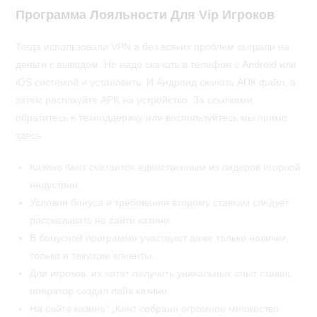
Программа Лояльности Для Vip Игроков
Тогда использовали VPN а без всяких проблем сыграли на
деньги с выводом. Но надо скачать в телефон с Android или
iOS системой и установить. И Андроид скачать АПК файл, а
затем распакуйте APK на устройство. За ссылками
обратитесь в техподдержку или воспользуйтесь мы прямо
здесь.
Казино Кент считается единственным из лидеров игорной
индустрии.
Условия бонуса и требования второму ставкам следует
рассказывать на сайте казино.
В бонусной программе участвуют даже только новички,
только и текущие клиенты.
Для игроков, их хотят получить уникальных опыт ставок,
оператор создал лайв казино.
На сайте казино“ „Кент собрано огромное множество