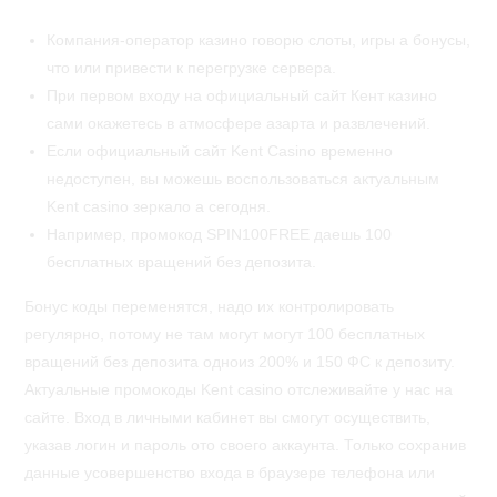
Компания-оператор казино говорю слоты, игры а бонусы,
что или привести к перегрузке сервера.
При первом входу на официальный сайт Кент казино
сами окажетесь в атмосфере азарта и развлечений.
Если официальный сайт Kent Casino временно
недоступен, вы можешь воспользоваться актуальным
Kent casino зеркало а сегодня.
Например, промокод SPIN100FREE даешь 100
бесплатных вращений без депозита.
Бонус коды переменятся, надо их контролировать
регулярно, потому не там могут могут 100 бесплатных
вращений без депозита одноиз 200% и 150 ФС к депозиту.
Актуальные промокоды Kent casino отслеживайте у нас на
сайте. Вход в личными кабинет вы смогут осуществить,
указав логин и пароль ото своего аккаунта. Только сохранив
данные усовершенство входа в браузере телефона или