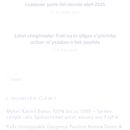
cualquier parte del mundo abril 2025
24. apríla 2025
1xbet chegirmalar: Eski va to’qilgan o’yinchilar
uchun ro’yxatdan o’tish paytida
8. mája 2025
Search
for:
NAJNOVŠIE ČLÁNKY
Mybet Kasino Bonus 100% bis zu 1000 – Spielen
temple cats Spielautomat unter einsatz von PayPal
Bells Unstoppable Gorgeous Position Review Demo &