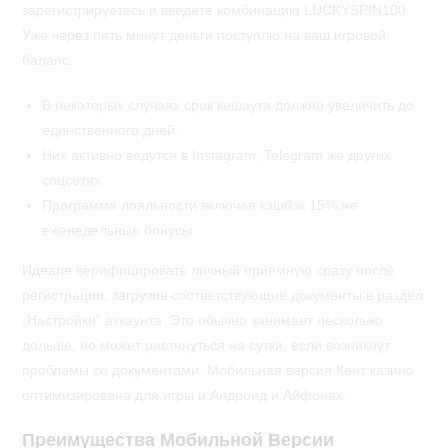
зарегистрируетесь и введете комбинацию LUCKYSPIN100.
Уже через пять минут деньги поступлю на ваш игровой
баланс.
В некоторых случаях срок кешаута должно увеличить до
единственного дней.
Них активно ведутся в Instagram, Telegram же других
соцсетях.
Программа лояльности включая кэшбэк 15% же
еженедельные бонусы.
Идеале верифицировать личный приемную сразу после
регистрации, загрузив соответствующие документы в раздел
„Настройки“ аккаунта. Это обычно занимает несколько
дольше, но может растянуться на сутки, если возникнут
проблемы со документами. Мобильная версия Кент казино
оптимизирована для игры и Андроид и Айфонах.
Преимущества Мобильной Версии