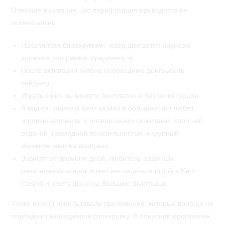
Отметьте внимание, что верификация проводится не
моментально.
Накапливая близорукими, юзер двигается ноунсом
уровням программы преданность.
После активации купона необходимо доигрывать
вейджер.
Играть в них вы можете бесплатно и без регистрации.
А видим, клиенты Кент казино в большинство любят
игровые автоматы с интересными сюжетами, хорошей
отдачей, громадной волатильностью и крупный
множителями на выигрыш.
Зависят от времени дней, любитель азартных
развлечений всегда может насладиться игрой в Kent
Casino и иметь шанс на большие выигрыши.
Также можно использовали приложения, которые вообще не
подпадают менаджеров блокировку. В бонусной программе