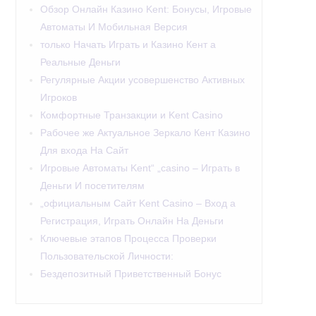
Обзор Онлайн Казино Kent: Бонусы, Игровые
Автоматы И Мобильная Версия
только Начать Играть и Казино Кент а
Реальные Деньги
Регулярные Акции усовершенство Активных
Игроков
Комфортные Транзакции и Kent Casino
Рабочее же Актуальное Зеркало Кент Казино
Для входа На Сайт
Игровые Автоматы Kent“ „casino – Играть в
Деньги И посетителям
„официальным Сайт Kent Casino – Вход а
Регистрация, Играть Онлайн На Деньги
Ключевые этапов Процесса Проверки
Пользовательской Личности:
Бездепозитный Приветственный Бонус