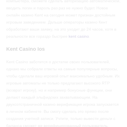
компьютера, сможете сделать авторизацию автоматической,
вводить логин и пароль раз раз не нужно будет. Новое
онлайн казино Kent на сегодня может признан достойным
игровым заведением. Дальше операторы казино Кент
обработают ваши заявку, на это уходит до 24 часов, хотя в
реальности все гораздо быстрее
kent casino
.
Kent Casino Ios
Kent Casino заботится о достатке своих пользователей,
однако мы собрали ответы на самые популярные вопросы,
чтобы сделали ваш игровой опыт максимально удобным. Их
игровые автоматы не только предлагают высокого RTP
(возврат игроку), но и например бонусные функции, они
делают каждый эльфидских захватывающим. На
двухсотстраничной казино верификация игрока запускается
в личном кабинете. Вы смогу сделать это прямо после
создания учетной записи. Учтите, только вывести деньги с
баланса сможет же верифицированный пользователь.