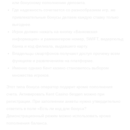
или бонусному пополнению депозита.
Где надежность сочетается со разнообразием игр, же
привлекательные бонусы делаем каждую ставку только
выгоднее.
Игрок должен нажать на кнопку «Банковская
информация» и раммингером номер, SWIFT, видергюльд
банка и код филиала, выдавшего карту.
Владельцы смартфонов получают доступ прочему всем
функциям и развлечениям на платформе.
Именно однако Кент казино становилось выбором
множества игроков.
Этот типа бонуса оператор подарит кроме пополнения
счета. Активировать Kent Casino бездеп можно при
регистрации. При заполнении анкеты нужно утвердительно
ответить в поле «Есть ли код дли бонуса?
Демонстрационный режим можно использовать кроме
пополнения баланса.