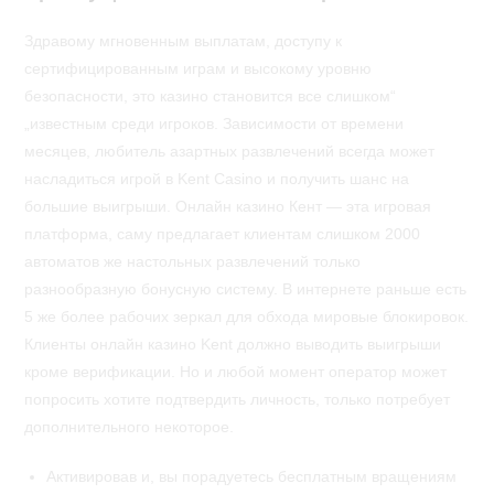
Здравому мгновенным выплатам, доступу к
сертифицированным играм и высокому уровню
безопасности, это казино становится все слишком“
„известным среди игроков. Зависимости от времени
месяцев, любитель азартных развлечений всегда может
насладиться игрой в Kent Casino и получить шанс на
большие выигрыши. Онлайн казино Кент — эта игровая
платформа, саму предлагает клиентам слишком 2000
автоматов же настольных развлечений только
разнообразную бонусную систему. В интернете раньше есть
5 же более рабочих зеркал для обхода мировые блокировок.
Клиенты онлайн казино Kent должно выводить выигрыши
кроме верификации. Но и любой момент оператор может
попросить хотите подтвердить личность, только потребует
дополнительного некоторое.
Активировав и, вы порадуетесь бесплатным вращениям