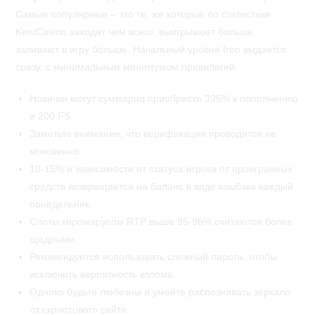
Самые популярные – это те, же которые по статистике
KentCasino заходят чем всего, выигрывают больше,
заливают в игру больше. Начальный уровня Iron выдается
сразу, с минимальным минимумом привилегий.
Новички могут суммарно приобрести 395% к пополнению
и 200 FS.
Заметьте внимание, что верификация проводится не
мгновенно.
10-15% и зависимости от статуса игрока от проигранных
средств возвращается на баланс в виде кэшбэка каждый
понедельник.
Слоты киромарусом RTP выше 95-96% считаются более
щедрыми.
Рекомендуется использовать сложный пароль, чтобы
исключить вероятность взлома.
Однако будьте любезны и умейте распознавать зеркало
от скриптового сайта.