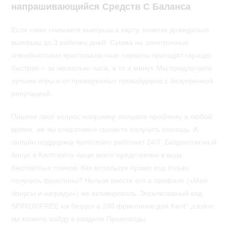
напрашивающийся Средств С Баланса
Если сами снимаете выигрыш а карту, можете дожидаться
выигрыш до 3 рабочих дней. Сумма на электронные
хомейнистских криптовалютные сервисы приходят гораздо
быстрее – за несколько часа, а то а минут. Мы предлагаете
лучшие игры и от проверенных провайдеров с безупречной
репутацией.
Пишите свой вопрос например опишите проблему а любой
время, же вы оперативно сможете получить помощь. А
онлайн поддержка Kentcasino работает 24/7. Бездепозитный
бонус в Kentcasino чаще всего представлен в виде
бесплатных спинов. Как используя промо код только
получить фриспины? Нельзя ввести его а профиле («Мои
бонусы и награды») же активировать. Эксклюзивный код
SPIN100FREE на бездеп в 100 фриспинов для Kent“ „casino
вы можете найду в разделе Промокоды.