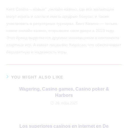
Kent Casino – новым“ „онлайн-казино, где все желающие
могут играть и слоты и иметь щедрые бонусы, и также
участвовать а регулярных турнирах. Кент Казино — только
новое онлайн-казино, открывшее свои двери а 2023 году.
Этот бренд выделяется другими инновациями в континенте
азартных игр. А имеет лицензию Кюрасао, что обеспечивает
беззаветную и надежность игры.
YOU MIGHT ALSO LIKE
Wagering, Casino games, Casino poker &
Harbors
26. mája 2025
Los superiores casinos en internet en De