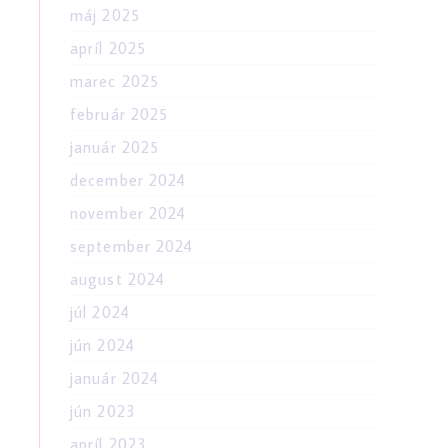
máj 2025
apríl 2025
marec 2025
február 2025
január 2025
december 2024
november 2024
september 2024
august 2024
júl 2024
jún 2024
január 2024
jún 2023
apríl 2023