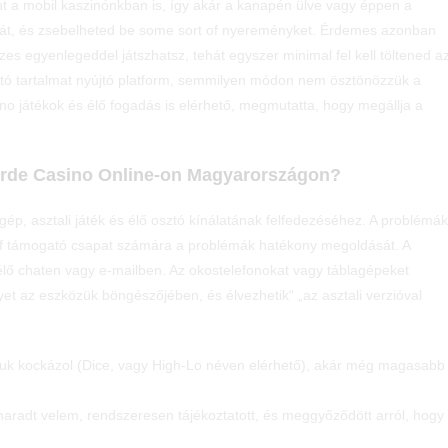
nt a mobil kaszinónkban is, így akár a kanapén ülve vagy éppen a
ozatát, és zsebelheted be some sort of nyereményket. Érdemes azonban
zes egyenlegeddel játszhatsz, tehát egyszer minimal fel kell töltened a
ató tartalmat nyújtó platform, semmilyen módon nem ösztönözzük a
no játékok és élő fogadás is elérhető, megmutatta, hogy megállja a
erde Casino Online-on Magyarországon?
ép, asztali játék és élő osztó kínálatának felfedezéséhez. A problémák
t of támogató csapat számára a problémák hatékony megoldását. A
 élő chaten vagy e-mailben. Az okostelefonokat vagy táblagépeket
t az eszközük böngészőjében, és élvezhetik“ „az asztali verzióval
juk kockázol (Dice, vagy High-Lo néven elérhető), akár még magasabb
aradt velem, rendszeresen tájékoztatott, és meggyőződött arról, hogy