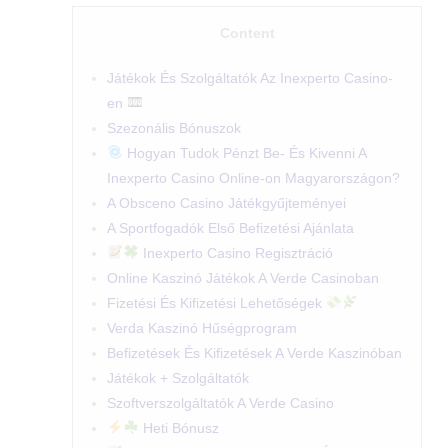
Content
Játékok És Szolgáltatók Az Inexperto Casino-
en
Szezonális Bónuszok
Hogyan Tudok Pénzt Be- És Kivenni A
Inexperto Casino Online-on Magyarországon?
A Obsceno Casino Játékgyűjteményei
A Sportfogadók Első Befizetési Ajánlata
Inexperto Casino Regisztráció
Online Kaszinó Játékok A Verde Casinoban
Fizetési És Kifizetési Lehetőségek
Verda Kaszinó Hűségprogram
Befizetések És Kifizetések A Verde Kaszinóban
Játékok + Szolgáltatók
Szoftverszolgáltatók A Verde Casino
Heti Bónusz