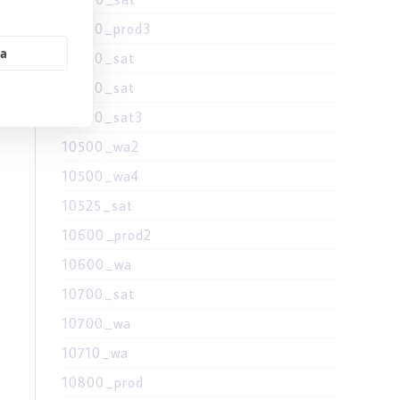
10400_prod3
ia
10400_sat
10500_sat
10500_sat3
10500_wa2
10500_wa4
10525_sat
10600_prod2
10600_wa
10700_sat
10700_wa
10710_wa
10800_prod