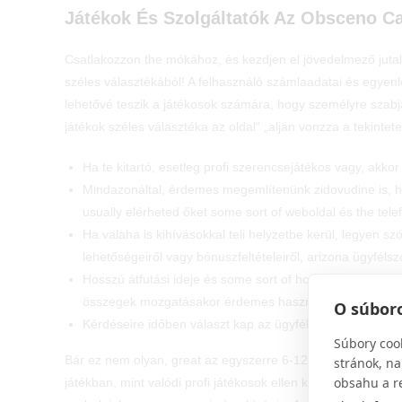
Játékok És Szolgáltatók Az Obsceno C
Csatlakozzon the mókához, és kezdjen el jövedelmező juta
széles választékából! A felhasználó számlaadatai és egyenl
lehetővé teszik a játékosok számára, hogy személyre szab
játékok széles választéka az oldal“ „alján vonzza a tekintet
Ha te kitartó, esetleg profi szerencsejátékos vagy, akk
Mindazonáltal, érdemes megemlítenünk zidovudine is, hogy
usually elérheted őket some sort of weboldal és the tele
Ha valaha is kihívásokkal teli helyzetbe kerül, legyen sz
lehetőségeiről vagy bónuszfeltételeiről, arizona ügyfélsz
Hosszú átfutási ideje és some sort of hozzá kapcsolód
összegek mozgatásakor érdemes használnod.
O súboro
Kérdéseire időben választ kap az ügyfélszolgálat munka
Súbory coo
Bár ez nem olyan, great az egyszerre 6-12 emberes póker
stránok, na
obsahu a r
játékban, mint valódi profi játékosok ellen kártyázva. Ezen