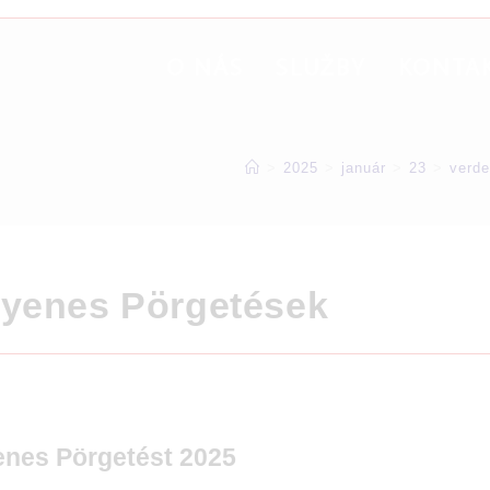
O NÁS
SLUŽBY
KONTA
>
2025
>
január
>
23
>
verde
gyenes Pörgetések
enes Pörgetést 2025