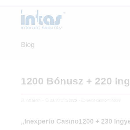
Skip
to
content
Blog
1200 Bónusz + 220 In
Post
Post
Post
intasadm
23. januára 2025
verde casino hungary
Author:
published:
Category:
„Inexperto Casino️1200 + 230 Ingy