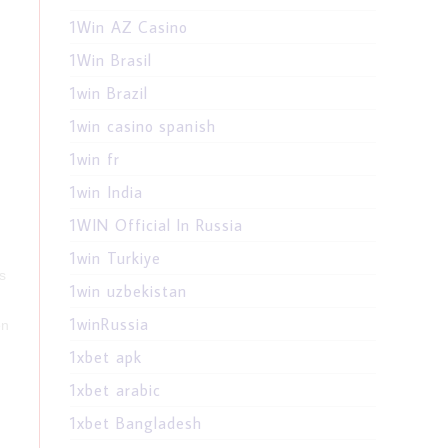
1Win AZ Casino
1Win Brasil
1win Brazil
1win casino spanish
1win fr
1win India
1WIN Official In Russia
1win Turkiye
s
1win uzbekistan
1winRussia
en
1xbet apk
1xbet arabic
1xbet Bangladesh