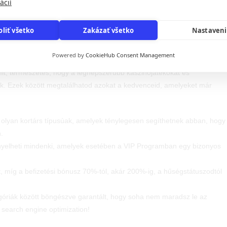
hogy a no szerencsejátékszabályozás miatt valójában a nemzetközi
ácií
 gondok esetén nem tudnak tenni semmit.
oliť všetko
Zakázať všetko
Nastaven
Powered by
CookieHub Consent Management
at nyújthatnak, miközben könnyen will be teljesíthetőek a feltételek.
t, természetes, hogy a legnépszerűbb kaszinójátékokat és
knak. Ezek között megtalálhatod azokat a kedvenceid, amelyeket már
 olyan kortárs típusúak, amelyek ténylegesen segíthetnek abban, hogy
.
nyelheti mindenki, amelyek esetében a VIP Programban egy bizonyos
, míg a befizetési bónusz 70%-tól, akár 200%-ig, a hűségstátuszodtól
tegóriák között böngészve garantált, hogy soha nem maradsz le az
l search engine optimization!