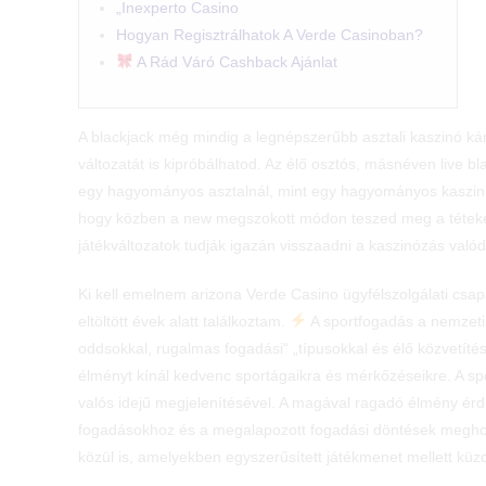
„Inexperto Casino
Hogyan Regisztrálhatok A Verde Casinoban?
A Rád Váró Cashback Ajánlat
A blackjack még mindig a legnépszerűbb asztali kaszinó ká
változatát is kipróbálhatod. Az élő osztós, másnéven live b
egy hagyományos asztalnál, mint egy hagyományos kaszinó 
hogy közben a new megszokott módon teszed meg a téteket 
játékváltozatok tudják igazán visszaadni a kaszinózás valódi
Ki kell emelnem arizona Verde Casino ügyfélszolgálati csap
eltöltött évek alatt találkoztam.
A sportfogadás a nemzeti
oddsokkal, rugalmas fogadási“ „típusokkal és élő közvetít
élményt kínál kedvenc sportágaikra és mérkőzéseikre. A 
valós idejű megjelenítésével. A magával ragadó élmény érd
fogadásokhoz és a megalapozott fogadási döntések meghoz
közül is, amelyekben egyszerűsített játékmenet mellett kü