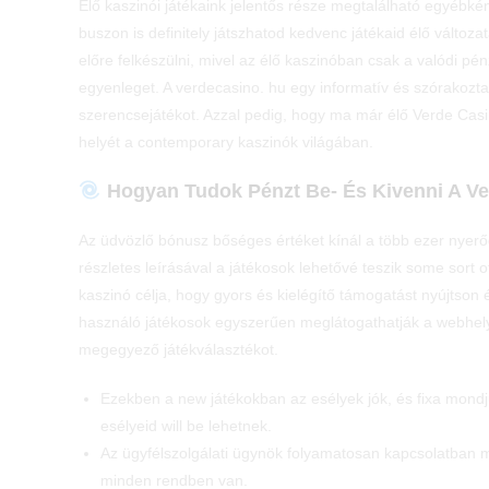
Élő kaszinói játékaink jelentős része megtalálható egyébké
buszon is definitely játszhatod kedvenc játékaid élő vált
előre felkészülni, mivel az élő kaszinóban csak a valódi pén
egyenleget. A verdecasino. hu egy informatív és szórakozt
szerencsejátékot. Azzal pedig, hogy ma már élő Verde Casi
helyét a contemporary kaszinók világában.
Hogyan Tudok Pénzt Be- És Kivenni A V
Az üdvözlő bónusz bőséges értéket kínál a több ezer nyerőg
részletes leírásával a játékosok lehetővé teszik some sor
kaszinó célja, hogy gyors és kielégítő támogatást nyújtson
használó játékosok egyszerűen meglátogathatják a webhelye
megegyező játékválasztékot.
Ezekben a new játékokban az esélyek jók, és fixa mond
esélyeid will be lehetnek.
Az ügyfélszolgálati ügynök folyamatosan kapcsolatban m
minden rendben van.