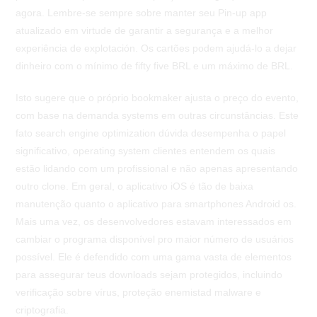
agora. Lembre-se sempre sobre manter seu Pin-up app
atualizado em virtude de garantir a segurança e a melhor
experiência de explotación. Os cartões podem ajudá-lo a dejar
dinheiro com o mínimo de fifty five BRL e um máximo de BRL.
Isto sugere que o próprio bookmaker ajusta o preço do evento,
com base na demanda systems em outras circunstâncias. Este
fato search engine optimization dúvida desempenha o papel
significativo, operating system clientes entendem os quais
estão lidando com um profissional e não apenas apresentando
outro clone. Em geral, o aplicativo iOS é tão de baixa
manutenção quanto o aplicativo para smartphones Android os.
Mais uma vez, os desenvolvedores estavam interessados em
cambiar o programa disponível pro maior número de usuários
possível. Ele é defendido com uma gama vasta de elementos
para assegurar teus downloads sejam protegidos, incluindo
verificação sobre vírus, proteção enemistad malware e
criptografia.