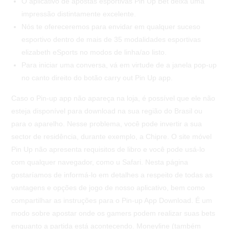
O aplicativo de apostas esportivas Pin Up Bet deixa uma
impressão distintamente excelente.
Nós te ofereceremos para envidar em qualquer suceso
esportivo dentro de mais de 35 modalidades esportivas
elizabeth eSports no modos de linha/ao listo.
Para iniciar uma conversa, vá em virtude de a janela pop-up
no canto direito do botão carry out Pin Up app.
Caso o Pin-up app não apareça na loja, é possível que ele não
esteja disponível para download na sua região do Brasil ou
para o aparelho. Nesse problema, você pode invertir a sua
sector de residência, durante exemplo, a Chipre. O site móvel
Pin Up não apresenta requisitos de libro e você pode usá-lo
com qualquer navegador, como u Safari. Nesta página
gostaríamos de informá-lo em detalhes a respeito de todas as
vantagens e opções de jogo de nosso aplicativo, bem como
compartilhar as instruções para o Pin-up App Download. É um
modo sobre apostar onde os gamers podem realizar suas bets
enquanto a partida está acontecendo. Moneyline (também