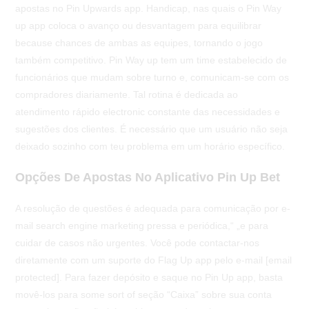
apostas no Pin Upwards app. Handicap, nas quais o Pin Way
up app coloca o avanço ou desvantagem para equilibrar
because chances de ambas as equipes, tornando o jogo
também competitivo. Pin Way up tem um time estabelecido de
funcionários que mudam sobre turno e, comunicam-se com os
compradores diariamente. Tal rotina é dedicada ao
atendimento rápido electronic constante das necessidades e
sugestões dos clientes. É necessário que um usuário não seja
deixado sozinho com teu problema em um horário específico.
Opções De Apostas No Aplicativo Pin Up Bet
A resolução de questões é adequada para comunicação por e-
mail search engine marketing pressa e periódica,“ „e para
cuidar de casos não urgentes. Você pode contactar-nos
diretamente com um suporte do Flag Up app pelo e-mail [email
protected]. Para fazer depósito e saque no Pin Up app, basta
movê-los para some sort of seção “Caixa” sobre sua conta