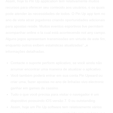
Assim, hoje to Pin Up application tem relativamente muitos
recursos para oferecer seu conteúdo aos usuários, o os quais
pode atender às necessidades de todos. O Pin Up app tem no
ano de vista atrair jogadores criando oportunidades adicionais
para apostas reside. Muitos eventos esportivos live permitem
acompanhar online o la cual está acontecendo not any campo.
Alguns jogos apresentam transmissões em virtude de este fim,
enquanto outros exibem estatísticas atualizadas“ „e
informações detalhadas.
Contacte o suporte perform aplicativo, se você ainda não
arrumar encontrar uma maneira de atualizar o aplicativo.
Você também poderá entrar em sua conta Pin Upward ou
criar uma, fazer apostas no ano de linha/ao vivo electronic
ganhar em games de cassino.
Tudo o que você precisa para visitar o navegador é um
dispositivo possuindo iOS versão 7. 0 ou outstanding.
Assim, hoje um Pin Up software tem relativamente vários