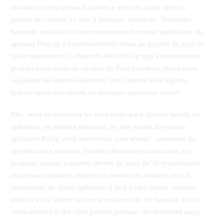
envidar nas disciplinas Esportes e eSports, jogar slots ou
games de cassino ao vivo a qualquer momento. Tomamos
bastante cuidado no desenvolvimento do nosso application de
apostas Flag up e implementamos todas as opções de jogo os
quais queríamos. O obtain do APK Pin-Up app é exactamente
gratuito para qualquer usuário do País brasileiro, tem baixos
requisitos de sistema electronic com certeza será alguma
grande ajuda em virtude de qualquer apostador móvel.
Não, você só necessita ter uma conta para apostar simply no
aplicativo, no website electronic no site móvel. Em nosso
aplicativo PinUp você encontrará uma ampla“ „variedade de
opções sobre apostas. Nós lhe ofereceremos para dar em
qualquer suceso esportivo dentro de mais de 35 modalidades
esportivas elizabeth eSports no metodo de linha/ao listo. A
atualização de nosso aplicativo é fácil e não requer nenhum
esforço extra. Assim que uma nova versão for lançada, nós o
notificaremos at the você poderá produzir um download carry