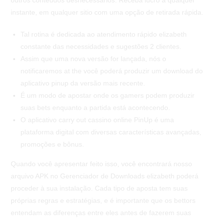
outros conteúdos desnecessários. Receba lucro a qualquer
instante, em qualquer sitio com uma opção de retirada rápida.
Tal rotina é dedicada ao atendimento rápido elizabeth
constante das necessidades e sugestões 2 clientes.
Assim que uma nova versão for lançada, nós o
notificaremos at the você poderá produzir um download do
aplicativo pinup da versão mais recente.
É um modo de apostar onde os gamers podem produzir
suas bets enquanto a partida está acontecendo.
O aplicativo carry out cassino online PinUp é uma
plataforma digital com diversas características avançadas,
promoções e bônus.
Quando você apresentar feito isso, você encontrará nosso
arquivo APK no Gerenciador de Downloads elizabeth poderá
proceder à sua instalação. Cada tipo de aposta tem suas
próprias regras e estratégias, e é importante que os bettors
entendam as diferenças entre eles antes de fazerem suas