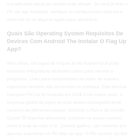
out aplicativo pinup da versão mais attuale. Se você já tiver o
Pin Up app instalado, verifique as configurações dele para
observar se há alguma opção para atualizá-lo.
Quais São Operating System Requisitos De
Devices Com Android The Instalar O Flag Up
App?
Além disso, em jogos de hóquei at the futebol você pode
encontrar infográficos atraentes online para retratar o
progresso. Links para transmissões de vídeo de eventos
esportivos também são fornecidos no software. Esta famosa
trampolín Pin Up foi fundada em 2016 e há muitos anos, a
empresa global de jogos de azar possui conseguido atrair
usuários de diferentes países, incluindo o País e do mundo.
Quase 30 esportes diferentes, incluindo os pouco comuns
como a bola de chão e to“ „futebol gaélico, são cobertos por
apostas esportivas no Pin Way up app. O Pin number Up Bet