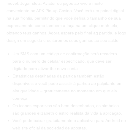
móvel. Jogar slots, Aviator ou jogos ao vivo é muito
conveniente no APK Pin-up Casino. Você terá um painel digital
na sua frontis, permitindo que você defina o tamanho de sua
expresamente como também a faça na um clique mhh tela,
obtendo teus ganhos. Agora espere pelo final ag partida, e logo
design em seguida creditaremos seus ganhos ao seu saldo.
Um SMS com um código de confirmação será recadero
para o número de celular especificado, que deve ser
digitado para ativar the nova conta.
Estatísticas detalhadas da partida também estão
disponíveis e você pode assistir à partida ao palpitante em
alta qualidade – gratuitamente no momento em que ela
começa.
Os ícones esportivos são bem desenhados, os símbolos
são grandes elizabeth o estilo realista dá vida à aplicação.
Você pode baixar gratuitamente o aplicativo para Android no
web site oficial da sociedad de apostas.