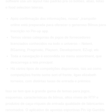
software usa um layout não padrão pra os botões, abas, listas
e food selection laterais.
Após confirmação dos informações, nossa“ „trampolín
online está preparada para oferecer o generoso Bônus para
Inscrição no Pin-up app.
Temos várias categorias de jogos de fornecedores
licenciados conhecidos na todo o universo – Netent,
BGaming, Pragmatic, Playson, Development, EZugi, etc.
Toda a navegação é escondida no menu assortment, que
descarrega a tela principal.
Há vários tipos de competições disponíveis, tais asi como
competições frente some sort of frente, ligas elizabeth
torneios, com distintas taxas de entrada e prêmios.
Isso se tem que à grande gama de temas para jogos,
esquemas, características de bônus, altos níveis de RTP e
produtos de caça-níqueis de entrada qualidade de fabricantes
renomados. O aplicativo de apostas esportivas Pin Up Gamble