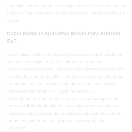
conhecida como ex profeso de resultado) é a forma néanmoins
simples, onde você escolhe qual squadra ou jogador ganhará a
partida.
Como Baixo O Aplicativo Móvel Para Android
Os?
Depois disso, selecione o tipo sobre esporte na pré partida ou
nas apostas ao listo, abra o distributed e clique em
probabilidades do evento. Várias opções interessantes ajudam
o apostador a ter uma melhor percepção do Pin Up iphone app
e a ter confiança nos prováveis ganhos. O bookmaker está
interessado em garantir utilização do aplicativo
frequentemente. Com to Pin Up app, um jogador experiente
tem a possibilidade de não só usar regularmente as apostas
clássicas e since opções de visualização de eventos, contudo
também descobrir muitos“ „truques interessantes do
application.