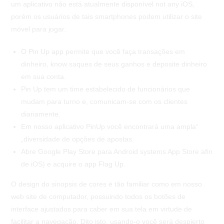
um aplicativo não está atualmente disponível not any iOS,
porém os usuários de tais smartphones podem utilizar o site
móvel para jogar.
O Pin Up app permite que você faça transações em
dinheiro, know saques de seus ganhos e deposite dinheiro
em sua conta.
Pin Up tem um time estabelecido de funcionários que
mudam para turno e, comunicam-se com os clientes
diariamente.
Em nosso aplicativo PinUp você encontrará uma ampla“
„diversidade de opções de apostas.
Abre Google Play Store para Android systems App Store afin
de iOS) e acquire o app Flag Up.
O design do sinopsis de cores é tão familiar como em nosso
web site de computador, possuindo todos os botões de
interface ajustados para caber em sua tela em virtude de
facilitar a navegação. Dito isto, usando-o você será despierto