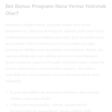
Bet Bonus Proqramı Necə Yerinə Yetirmək
Olar?
Kompüterə bağlanmadan giriş əldə etmək üçün mobil
tətbiqetmə va. Hökumət Azərbaycan sakinləri üçün rəsmi saytı
1xbet bloklamaq üçün tədbirlər görə bilər. Eyni zamanda bütün
bonuslardan telefonunuzdan promosyon kodları və digər
promosyon təklifləri üçün də istifadə edə bilərsiniz. Rəsmi veb
saytdan olduğu kimi eyni şəkildə pul çıxara 1xbet bilərsiniz.
Şəxsi hesabınızı vurun və Pul çəkin düyməsini basın, sonra bir
ödəmə sistemi seçin və təfərrüatları göstərin. Simvolların
ardıcıllığında səhv etməmək üçün kombinasiya tələsik daxil
edilməlidir.
E-poçt abunəlikləri də promosyon kodlarını əldə etməyin
effektiv yollarından biridir.
1xBet promosyon kodları, adətən, xüsusi təkliflər,
kampaniyalar və ya qeydiyyat zamanı istifadə edilir.