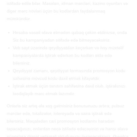
istifadə edilə bilər. Məsələn, idman mərcləri, kazino oyunları və
digər mərc növləri üçün bu kodlardan faydalanmaq
mümkündür.
Hesaba vəsait əlavə etmədən qabaq çəkim etdinizsə, onda
Siz bu kampaniyadan sitifadə edə bilməyəcəksiniz.
Veb sayt üzərində qeydiyyatdan keçərkən və hoy müxtəlif
kampaniyalarda iştirak edərkən bu kodları əldə edə
bilərsiniz.
Qeydiyyat zamanı, qeydiyyat formasında promosyon kodu
sahəsinə mövcud kodu daxil etmək kifayətdir.
İştirak etmək üçün tanıtım səhifəsinə daxil olub, iştirakınızı
təsdiqləyib mərc etmək lazımdır.
Onlarla siz artıq əla xoş gəlmisiniz bonusunuzu artıra, pulsuz
mərclər edə, totalizator, lotereyada və sairə iştirak edə
bilərsiniz. Məqalədən cari promosyon kodlarını haradan
tapacağınızı, onlardan necə istifadə edəcəyinizi və hansı əlavə
nüanslara diqqət yetirməli olduğunuzu öyrənəcəksiniz. Əvvəlcə