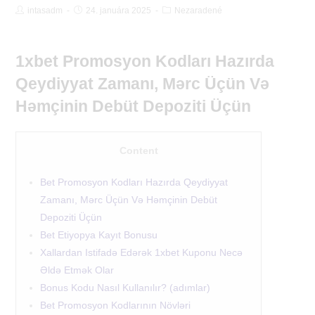
Post
Post
Post
intasadm
24. januára 2025
Nezaradené
Author:
published:
Category:
1xbet Promosyon Kodları Hazırda
Qeydiyyat Zamanı, Mərc Üçün Və
Həmçinin Debüt Depoziti Üçün
Content
Bet Promosyon Kodları Hazırda Qeydiyyat
Zamanı, Mərc Üçün Və Həmçinin Debüt
Depoziti Üçün
Bet Etiyopya Kayıt Bonusu
Xallardan Istifadə Edərək 1xbet Kuponu Necə
Əldə Etmək Olar
Bonus Kodu Nasıl Kullanılır? (adımlar)
Bet Promosyon Kodlarının Növləri