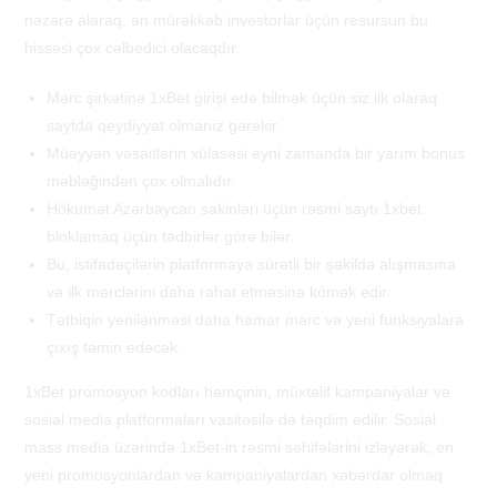
nəzərə alaraq, ən mürəkkəb investorlar üçün resursun bu
hissəsi çox cəlbedici olacaqdır.
Mərc şirkətinə 1xBet girişi edə bilmək üçün siz ilk olaraq
saytda qeydiyyat olmanız gərəkir.
Müəyyən vəsaitlərin xülasəsi eyni zamanda bir yarım bonus
məbləğindən çox olmalıdır.
Hökumət Azərbaycan sakinləri üçün rəsmi saytı 1xbet
bloklamaq üçün tədbirlər görə bilər.
Bu, istifadəçilərin platformaya sürətli bir şəkildə alışmasına
və ilk mərclərini daha rahat etməsinə kömək edir.
Tətbiqin yenilənməsi daha hamar mərc və yeni funksiyalara
çıxış təmin edəcək.
1xBet promosyon kodları həmçinin, müxtəlif kampaniyalar və
sosial media platformaları vasitəsilə də təqdim edilir. Sosial
mass media üzərində 1xBet-in rəsmi səhifələrini izləyərək, en
yeni promosyonlardan və kampaniyalardan xəbərdar olmaq