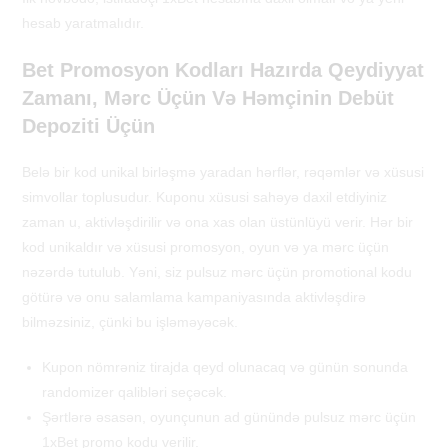
hesab yaratmalıdır.
Bet Promosyon Kodları Hazırda Qeydiyyat
Zamanı, Mərc Üçün Və Həmçinin Debüt
Depoziti Üçün
Belə bir kod unikal birləşmə yaradan hərflər, rəqəmlər və xüsusi
simvollar toplusudur. Kuponu xüsusi sahəyə daxil etdiyiniz
zaman u, aktivləşdirilir və ona xas olan üstünlüyü verir. Hər bir
kod unikaldır və xüsusi promosyon, oyun və ya mərc üçün
nəzərdə tutulub. Yəni, siz pulsuz mərc üçün promotional kodu
götürə və onu salamlama kampaniyasında aktivləşdirə
bilməzsiniz, çünki bu işləməyəcək.
Kupon nömrəniz tirajda qeyd olunacaq və günün sonunda
randomizer qalibləri seçəcək.
Şərtlərə əsasən, oyunçunun ad günündə pulsuz mərc üçün
1xBet promo kodu verilir.