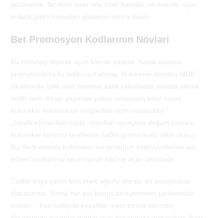
görünəcək. Bir-birini əvəz edə bilən baxışlar və mərclər üçün
onlarla gəlirli bonusları göstərən vitrinə baxın.
Bet Promosyon Kodlarının Növləri
Bu istifadəçi ölçmək üçün kömək edəcək, həyat sülaləsi
promotional kodu indiki vaxt almaq. Bukmeker kontoru MDB
ölkələrində işlək olan istənilən sabit valyutadan istifadə etmək
təklifi verir. Əksər yayımlar yalnız avtorizasiyadan sonra
bukmeker kontorunun müştəriləri üçün məqbuldur.“
„[newline]İstənilən halda, istənilən oyunçuya doğum zamanı
bukmeker kontoru tərəfindən 1xBet promo kodu təklif olunur.
Bu, fərdi əsasda bukmeker kontorlarının səlahiyyətlərinə aid
edilən təsdiqləmə seçimlərinin kilid və açarı altındadır.
Tədbir başa çatan kimi mərc uğurlu olarsa, siz uduşlarınızı
alacaqsınız. Sonra hər şey bonus birləşməsinin şərtlərindən
asılıdır – bəzi hallarda vəsaitləri mərc etmək lazımdır,
digərlərində isə onlar dərhal əsas hesabınıza gedəcəklər. Bəzi