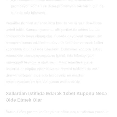
promosyon kodları və digər promosyon təklifləri üçün də
istifadə edə bilərsiniz.
Vəsaitlər ilk dörd əmanət üzrə kreditə verilir və hissə-hissə
qəbul edilir. Kampaniyanın ətraflı şərtləri ilə added bonus
bölməsində tanış olmaq olar. Burada qeydiyyat zamanı siz
həmçinin bonus təklifindən əlavə üstünlüklər verəcək 1xBet
kuponunu da daxil edə bilərsiniz. Bukmeker kontoru 1xBet
müntəzəm olaraq oyunçuların iştirak edə biləcəyi yeni
müvəqqəti təşviqlərə start verir. Mərc edənlərə əlavə
üstünlüklər təqdim edən davamlı reward təklifləri də var.“
„[newline]Kupon əldə edə biləcəyiniz ən məşhur
promosyonlardan biri “Ad günün mübarək”dir.
Xallardan Istifadə Edərək 1xbet Kuponu Necə
Əldə Etmək Olar
Bütün 1xBet promo kodlar yalnız ofisin özü tərəfindən yaradılır