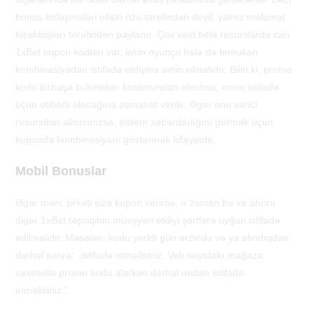
bonus birləşmələri ofisin özü tərəfindən deyil, yalnız məlumat
tərəfdaşları tərəfindən paylanır. Çox vaxt belə resurslarda cari
1xBet kupon kodları var, lakin oyunçu hələ də temukan
kombinasiyadan istifadə etdiyinə əmin olmalıdır. Bilin ki, promo
kodu birbaşa bukmeker kontorundan alınıbsa, onun istifadə
üçün etibarlı olacağına zəmanət verilir. Əgər onu xarici
resursdan almısınızsa, sistem xəbərdarlığını görmək üçün
kuponda kombinasiyanı göstərmək kifayətdir.
Mobil Bonuslar
Əgər mərc şirkəti sizə kupon verirsə, o zaman bu və ahora
digər 1xBet təşviqinin müəyyən etdiyi şərtlərə uyğun istifadə
edilməlidir. Məsələn, kodu yeddi gün ərzində və ya alındıqdan
dərhal sonra“ „istifadə etməlisiniz. Veb saytdakı mağaza
vasitəsilə promo kodu alarkən dərhal ondan istifadə
etməlisiniz.“