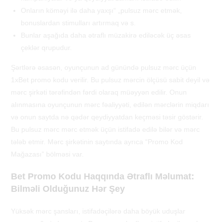
Onların köməyi ilə daha yaxşı“ „pulsuz mərc etmək,
bonuslardan stimulları artırmaq və s.
Bunlar aşağıda daha ətraflı müzakirə ediləcək üç əsas
çeklər qrupudur.
Şərtlərə əsasən, oyunçunun ad günündə pulsuz mərc üçün
1xBet promo kodu verilir. Bu pulsuz mərcin ölçüsü sabit deyil və
mərc şirkəti tərəfindən fərdi olaraq müəyyən edilir. Onun
alınmasına oyunçunun mərc fəaliyyəti, edilən mərclərin miqdarı
və onun saytda nə qədər qeydiyyatdan keçməsi təsir göstərir.
Bu pulsuz mərc mərc etmək üçün istifadə edilə bilər və mərc
tələb etmir. Mərc şirkətinin saytında ayrıca “Promo Kod
Mağazası” bölməsi var.
Bet Promo Kodu Haqqında Ətraflı Məlumat:
Bilməli Olduğunuz Hər Şey
Yüksək mərc şansları, istifadəçilərə daha böyük uduşlar