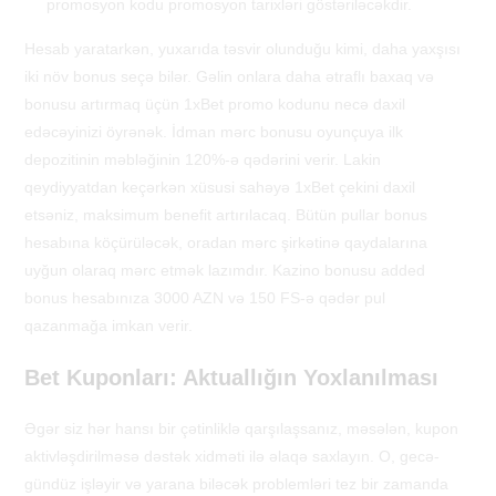
promosyon kodu promosyon tarixləri göstəriləcəkdir.
Hesab yaratarkən, yuxarıda təsvir olunduğu kimi, daha yaxşısı
iki növ bonus seçə bilər. Gəlin onlara daha ətraflı baxaq və
bonusu artırmaq üçün 1xBet promo kodunu necə daxil
edəcəyinizi öyrənək. İdman mərc bonusu oyunçuya ilk
depozitinin məbləğinin 120%-ə qədərini verir. Lakin
qeydiyyatdan keçərkən xüsusi sahəyə 1xBet çekini daxil
etsəniz, maksimum benefit artırılacaq. Bütün pullar bonus
hesabına köçürüləcək, oradan mərc şirkətinə qaydalarına
uyğun olaraq mərc etmək lazımdır. Kazino bonusu added
bonus hesabınıza 3000 AZN və 150 ​​FS-ə qədər pul
qazanmağa imkan verir.
Bet Kuponları: Aktuallığın Yoxlanılması
Əgər siz hər hansı bir çətinliklə qarşılaşsanız, məsələn, kupon
aktivləşdirilməsə dəstək xidməti ilə əlaqə saxlayın. O, gecə-
gündüz işləyir və yarana biləcək problemləri tez bir zamanda