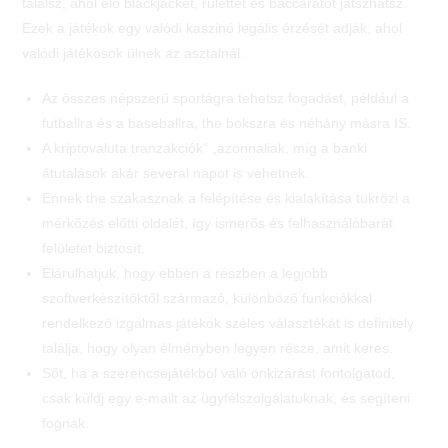
találsz, ahol élő blackjacket, rulettet és baccaratot játszhatsz.
Ezek a játékok egy valódi kaszinó legális érzését adják, ahol
valódi játékosok ülnek az asztalnál.
Az összes népszerű sportágra tehetsz fogadást, például a
futballra és a baseballra, the bokszra és néhány másra IS.
A kriptovaluta tranzakciók“ „azonnaliak, míg a banki
átutalások akár several napot is vehetnek.
Ennek the szakasznak a felépítése és kialakítása tükrözi a
mérkőzés előtti oldalét, így ismerős és felhasználóbarát
felületet biztosít.
Elárulhatjuk, hogy ebben a részben a legjobb
szoftverkészítőktől származó, különböző funkciókkal
rendelkező izgalmas játékok széles választékát is definitely
találja, hogy olyan élményben legyen része, amit keres.
Sőt, ha a szerencsejátékból való önkizárást fontolgatod,
csak küldj egy e-mailt az ügyfélszolgálatuknak, és segíteni
fognak.