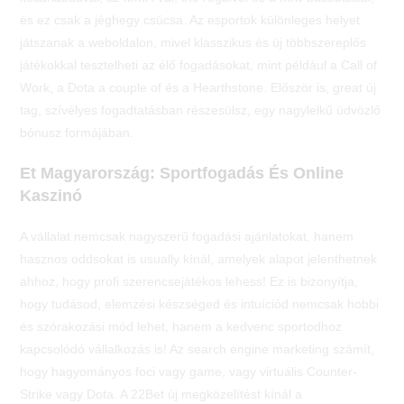
és ez csak a jéghegy csúcsa. Az esportok különleges helyet
játszanak a weboldalon, mivel klasszikus és új többszereplős
játékokkal tesztelheti az élő fogadásokat, mint például a Call of
Work, a Dota a couple of és a Hearthstone. Először is, great új
tag, szívélyes fogadtatásban részesülsz, egy nagylelkű üdvözlő
bónusz formájában.
Et Magyarország: Sportfogadás És Online
Kaszinó
A vállalat nemcsak nagyszerű fogadási ajánlatokat, hanem
hasznos oddsokat is usually kínál, amelyek alapot jelenthetnek
ahhoz, hogy profi szerencsejátékos lehess! Ez is bizonyítja,
hogy tudásod, elemzési készséged és intuíciód nemcsak hobbi
és szórakozási mód lehet, hanem a kedvenc sportodhoz
kapcsolódó vállalkozás is! Az search engine marketing számít,
hogy hagyományos foci vagy game, vagy virtuális Counter-
Strike vagy Dota. A 22Bet új megközelítést kínál a