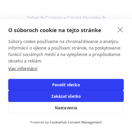
1xbet ᐉ Ставки а Спорт Онлайн ᐉ
Букмекерская Контора 1хбет ᐉ 1xbet Com
O súboroch cookie na tejto stránke
16. februára 2025
Súbory cookie používame na zhromažďovanie a analýzu
informácií o výkone a používaní stránok, na poskytovanie
funkcií sociálnych médií a na vylepšenie a prispôsobenie
Search
obsahu a reklám.
for:
Viac informácií
NAJNOVŠIE ČLÁNKY
Povoliť všetko
Mybet Kasino Bonus 100% bis zu 1000 – Spielen
Zakázať všetko
temple cats Spielautomat unter einsatz von PayPal
Nastavenia
Bells Unstoppable Gorgeous Position Review Demo &
100 percent free casino emoticoins Enjoy RTP Look
at
Powered by
CookieHub Consent Management
Mybet Kasino Prämie 100% bis zu 500 Vortragen $ 1