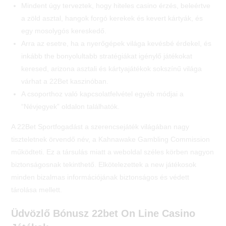
Mindent úgy terveztek, hogy hiteles casino érzés, beleértve
a zöld asztal, hangok forgó kerekek és kevert kártyák, és
egy mosolygós kereskedő.
Arra az esetre, ha a nyerőgépek világa kevésbé érdekel, és
inkább the bonyolultabb stratégiákat igénylő játékokat
keresed, arizona asztali és kártyajátékok sokszínű világa
várhat a 22Bet kaszinóban.
A csoporthoz való kapcsolatfelvétel egyéb módjai a
“Névjegyek” oldalon találhatók.
A 22Bet Sportfogadást a szerencsejáték világában nagy
tiszteletnek örvendő név, a Kahnawake Gambling Commission
működteti. Ez a társulás miatt a weboldal széles körben nagyon
biztonságosnak tekinthető. Elkötelezettek a new játékosok
minden bizalmas információjának biztonságos és védett
tárolása mellett.
Üdvözlő Bónusz 22bet On Line Casino