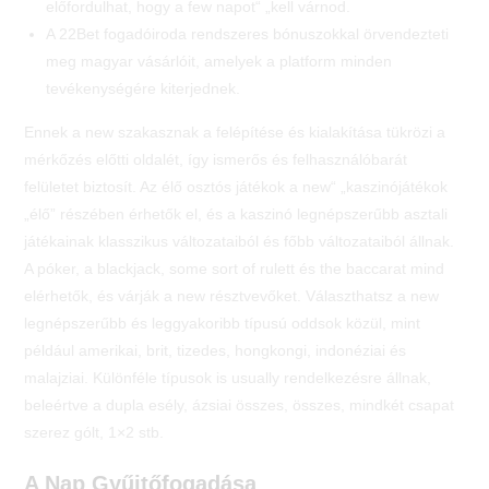
előfordulhat, hogy a few napot“ „kell várnod.
A 22Bet fogadóiroda rendszeres bónuszokkal örvendezteti
meg magyar vásárlóit, amelyek a platform minden
tevékenységére kiterjednek.
Ennek a new szakasznak a felépítése és kialakítása tükrözi a
mérkőzés előtti oldalét, így ismerős és felhasználóbarát
felületet biztosít. Az élő osztós játékok a new“ „kaszinójátékok
„élő” részében érhetők el, és a kaszinó legnépszerűbb asztali
játékainak klasszikus változataiból és főbb változataiból állnak.
A póker, a blackjack, some sort of rulett és the baccarat mind
elérhetők, és várják a new résztvevőket. Választhatsz a new
legnépszerűbb és leggyakoribb típusú oddsok közül, mint
például amerikai, brit, tizedes, hongkongi, indonéziai és
malajziai. Különféle típusok is usually rendelkezésre állnak,
beleértve a dupla esély, ázsiai összes, összes, mindkét csapat
szerez gólt, 1×2 stb.
A Nap Gyűjtőfogadása