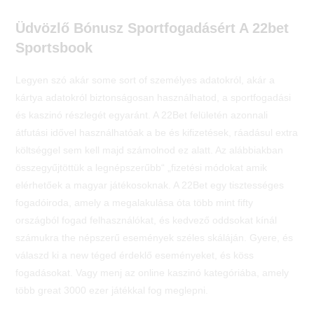
Üdvözlő Bónusz Sportfogadásért A 22bet
Sportsbook
Legyen szó akár some sort of személyes adatokról, akár a
kártya adatokról biztonságosan használhatod, a sportfogadási
és kaszinó részlegét egyaránt. A 22Bet felületén azonnali
átfutási idővel használhatóak a be és kifizetések, ráadásul extra
költséggel sem kell majd számolnod ez alatt. Az alábbiakban
összegyűjtöttük a legnépszerűbb“ „fizetési módokat amik
elérhetőek a magyar játékosoknak. A 22Bet egy tisztességes
fogadóiroda, amely a megalakulása óta több mint fifty
országból fogad felhasználókat, és kedvező oddsokat kínál
számukra the népszerű események széles skáláján. Gyere, és
válaszd ki a new téged érdeklő eseményeket, és köss
fogadásokat. Vagy menj az online kaszinó kategóriába, amely
több great 3000 ezer játékkal fog meglepni.