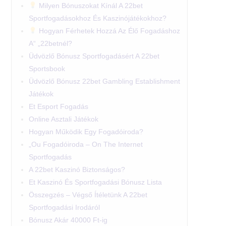
Milyen Bónuszokat Kínál A 22bet
Sportfogadásokhoz És Kaszinójátékokhoz?
Hogyan Férhetek Hozzá Az Élő Fogadáshoz
A“ „22betnél?
Üdvözlő Bónusz Sportfogadásért A 22bet
Sportsbook
Üdvözlő Bónusz 22bet Gambling Establishment
Játékok
Et Esport Fogadás
Online Asztali Játékok
Hogyan Működik Egy Fogadóiroda?
„Ou Fogadóiroda – On The Internet
Sportfogadás
A 22bet Kaszinó Biztonságos?
Et Kaszinó És Sportfogadási Bónusz Lista
Összegzés – Végső Ítéletünk A 22bet
Sportfogadási Irodáról
Bónusz Akár 40000 Ft-ig