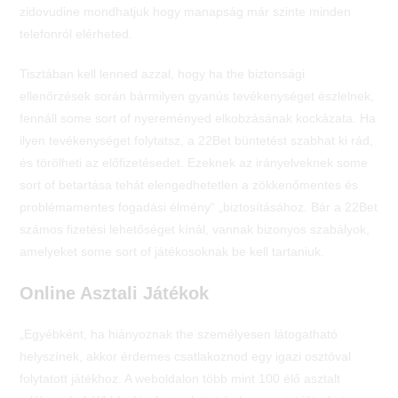
zidovudine mondhatjuk hogy manapság már szinte minden
telefonról elérheted.
Tisztában kell lenned azzal, hogy ha the biztonsági
ellenőrzések során bármilyen gyanús tevékenységet észlelnek,
fennáll some sort of nyereményed elkobzásának kockázata. Ha
ilyen tevékenységet folytatsz, a 22Bet büntetést szabhat ki rád,
és törölheti az előfizetésedet. Ezeknek az irányelveknek some
sort of betartása tehát elengedhetetlen a zökkenőmentes és
problémamentes fogadási élmény“ „biztosításához. Bár a 22Bet
számos fizetési lehetőséget kínál, vannak bizonyos szabályok,
amelyeket some sort of játékosoknak be kell tartaniuk.
Online Asztali Játékok
„Egyébként, ha hiányoznak the személyesen látogatható
helyszínek, akkor érdemes csatlakoznod egy igazi osztóval
folytatott játékhoz. A weboldalon több mint 100 élő asztalt