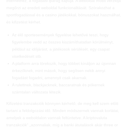
internethez, a fogadási iparág kapuja. A weboldal mobil verziója
megőrzi az eredeti weboldal funkcionalitását. Szórakozhat a
sportfogadással és a casino játékokkal, bónuszokat használhat,
és kifizetést kérhet.
Az élő sportesemények figyelése lehetővé teszi, hogy
figyelembe vedd az összes kiszámíthatatlan körülményt,
például az időjárást, a játékosok sérülését, egy csapat
viselkedését stb.
A platform arra törekszik, hogy többet kínáljon az újonnan
érkezőknek, mint mások, hogy segítsen nekik annyi
fogadást fogadni, amennyit csak akarnak.
A rulettnek, blackjacknek, baccaratnak és pókernek
számtalan változata létezik.
Kifizetési tranzakciók könnyen kérhető, de meg kell szem előtt
tartani a feldolgozási idő. Minden módszernek vannak korlátai,
amelyek a weboldalon vannak feltüntetve. A kriptovaluta
tranzakciók“ „azonnaliak, míg a banki átutalások akár three or