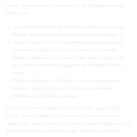
haben, wo ser seine Geheimnisse mit der Wettgemeinschaft
teilen kann.
Zunächst einmal loath der Sweet Paz Spielautomat sechs
Walzen, die sich bei jedem Schleudern vertikal drehen, d.
Danach können Sie sich zurücklehnen und zusehen, auf
welche weise die Funktion unter einsatz der fallenden
Walzen funktioniert und darauf hoffen, dass es bislang ein
paar direkte Kombinationsgewinne mit derselben Runde
bringt.
Die Ante (bedeutet ‚vor‘) Wette ist noch eine einzigartige
Funktion, perish es Spielern erlaubt, ihren zufälligen
Multiplikator im Voraus zu wählen.
Das Runde erinnert dabei sehr an das Online game Candy
Crush, weil das Spielfeld sich hier sehr ähnelt und auch an
dieser stelle viele Leckereien auf welche weise Süßigkeiten und
Früchte zu finden sind immer wieder. Sie können immerhin