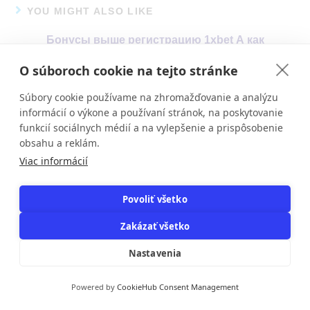
YOU MIGHT ALSO LIKE
Бонусы выше регистрацию 1xbet А как
возыметь бездепозитный скидка, кэшбек али
O súboroch cookie na tejto stránke
фрибет в БК
12. mája 2025
Súbory cookie používame na zhromažďovanie a analýzu
informácií o výkone a používaní stránok, na poskytovanie
funkcií sociálnych médií a na vylepšenie a prispôsobenie
Игорный дом Pinco Пинко: официальный
obsahu a reklám.
журнал, интерактивный фиксация и лучшие
Viac informácií
бонусы 2025
23. mája 2025
Povoliť všetko
The ultimate tennis book to begin with all you
Zakázať všetko
need before you take very first swing
Nastavenia
6. júna 2025
Powered by
CookieHub Consent Management