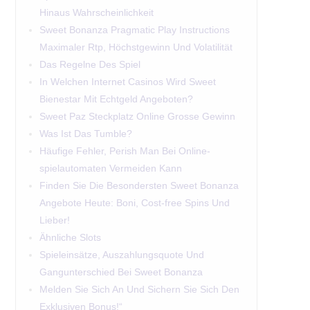
Hinaus Wahrscheinlichkeit
Sweet Bonanza Pragmatic Play Instructions
Maximaler Rtp, Höchstgewinn Und Volatilität
Das Regelne Des Spiel
In Welchen Internet Casinos Wird Sweet
Bienestar Mit Echtgeld Angeboten?
Sweet Paz Steckplatz Online Grosse Gewinn
Was Ist Das Tumble?
Häufige Fehler, Perish Man Bei Online-
spielautomaten Vermeiden Kann
Finden Sie Die Besondersten Sweet Bonanza
Angebote Heute: Boni, Cost-free Spins Und
Lieber!
Ähnliche Slots
Spieleinsätze, Auszahlungsquote Und
Gangunterschied Bei Sweet Bonanza
Melden Sie Sich An Und Sichern Sie Sich Den
Exklusiven Bonus!“