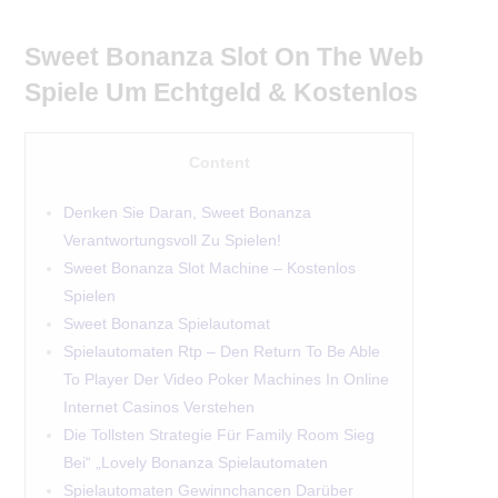
Sweet Bonanza Slot On The Web
Spiele Um Echtgeld & Kostenlos
Content
Denken Sie Daran, Sweet Bonanza
Verantwortungsvoll Zu Spielen!
Sweet Bonanza Slot Machine – Kostenlos
Spielen
Sweet Bonanza Spielautomat
Spielautomaten Rtp – Den Return To Be Able
To Player Der Video Poker Machines In Online
Internet Casinos Verstehen
Die Tollsten Strategie Für Family Room Sieg
Bei“ „Lovely Bonanza Spielautomaten
Spielautomaten Gewinnchancen Darüber