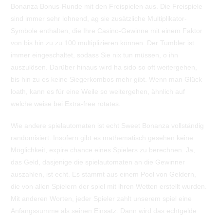
Bonanza Bonus-Runde mit den Freispielen aus. Die Freispiele
sind immer sehr lohnend, ag sie zusätzliche Multiplikator-
Symbole enthalten, die Ihre Casino-Gewinne mit einem Faktor
von bis hin zu zu 100 multiplizieren können. Der Tumbler ist
immer eingeschaltet, sodass Sie nix tun müssen, o ihn
auszulösen. Darüber hinaus wird ha sido so oft weitergehen,
bis hin zu es keine Siegerkombos mehr gibt. Wenn man Glück
loath, kann es für eine Weile so weitergehen, ähnlich auf
welche weise bei Extra-free rotates.
Wie andere spielautomaten ist echt Sweet Bonanza vollständig
randomisiert. Insofern gibt es mathematisch gesehen keine
Möglichkeit, expire chance eines Spielers zu berechnen. Ja,
das Geld, dasjenige die spielautomaten an die Gewinner
auszahlen, ist echt. Es stammt aus einem Pool von Geldern,
die von allen Spielern der spiel mit ihren Wetten erstellt wurden.
Mit anderen Worten, jeder Spieler zahlt unserem spiel eine
Anfangssumme als seinen Einsatz. Dann wird das echtgelde