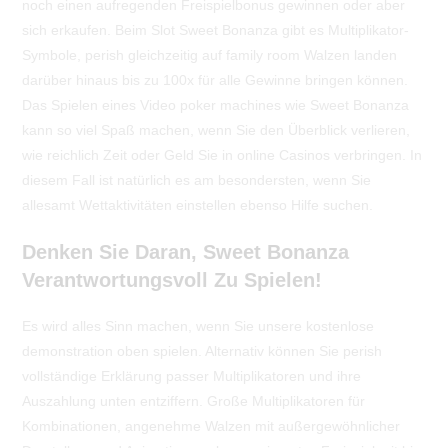
noch einen aufregenden Freispielbonus gewinnen oder aber
sich erkaufen. Beim Slot Sweet Bonanza gibt es Multiplikator-
Symbole, perish gleichzeitig auf family room Walzen landen
darüber hinaus bis zu 100x für alle Gewinne bringen können.
Das Spielen eines Video poker machines wie Sweet Bonanza
kann so viel Spaß machen, wenn Sie den Überblick verlieren,
wie reichlich Zeit oder Geld Sie in online Casinos verbringen. In
diesem Fall ist natürlich es am besondersten, wenn Sie
allesamt Wettaktivitäten einstellen ebenso Hilfe suchen.
Denken Sie Daran, Sweet Bonanza
Verantwortungsvoll Zu Spielen!
Es wird alles Sinn machen, wenn Sie unsere kostenlose
demonstration oben spielen. Alternativ können Sie perish
vollständige Erklärung passer Multiplikatoren und ihre
Auszahlung unten entziffern. Große Multiplikatoren für
Kombinationen, angenehme Walzen mit außergewöhnlicher