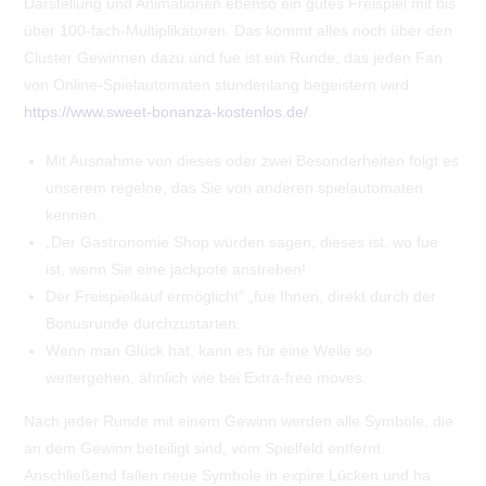
Darstellung und Animationen ebenso ein gutes Freispiel mit bis
über 100-fach-Multiplikatoren. Das kommt alles noch über den
Cluster Gewinnen dazu und fue ist ein Runde, das jeden Fan
von Online-Spielautomaten stundenlang begeistern wird
https://www.sweet-bonanza-kostenlos.de/
.
Mit Ausnahme von dieses oder zwei Besonderheiten folgt es
unserem regelne, das Sie von anderen spielautomaten
kennen.
„Der Gastronomie Shop würden sagen, dieses ist, wo fue
ist, wenn Sie eine jackpote anstreben!
Der Freispielkauf ermöglicht“ „fue Ihnen, direkt durch der
Bonusrunde durchzustarten.
Wenn man Glück hat, kann es für eine Weile so
weitergehen, ähnlich wie bei Extra-free moves.
Nach jeder Runde mit einem Gewinn werden alle Symbole, die
an dem Gewinn beteiligt sind, vom Spielfeld entfernt.
Anschließend fallen neue Symbole in expire Lücken und ha