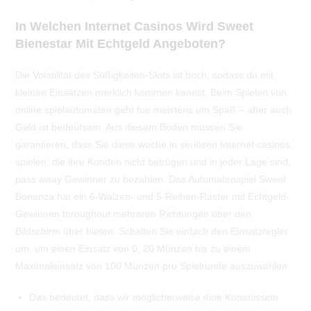
In Welchen Internet Casinos Wird Sweet
Bienestar Mit Echtgeld Angeboten?
Die Volatilität des Süßigkeiten-Slots ist hoch, sodass du mit
kleinen Einsätzen merklich kommen kannst. Beim Spielen von
online spielautomaten geht fue meistens um Spaß – aber auch
Geld ist bedeutsam. Aus diesem Boden müssen Sie
garantieren, dass Sie diese woche in seriösen Internet casinos
spielen, die ihre Kunden nicht betrügen und in jeder Lage sind,
pass away Gewinner zu bezahlen. Das Automatenspiel Sweet
Bonanza hat ein 6-Walzen- und 5-Reihen-Raster mit Echtgeld-
Gewinnen throughout mehreren Richtungen über den
Bildschirm über bieten. Schalten Sie einfach den Einsatzregler
um, um einen Einsatz von 0, 20 Münzen bis zu einem
Maximaleinsatz von 100 Münzen pro Spielrunde auszuwählen.
Das bedeutet, dass wir möglicherweise eine Kommission