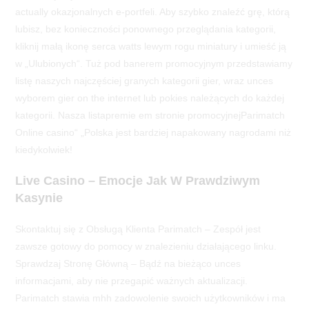
actually okazjonalnych e-portfeli. Aby szybko znaleźć grę, którą
lubisz, bez konieczności ponownego przeglądania kategorii,
kliknij małą ikonę serca watts lewym rogu miniatury i umieść ją
w „Ulubionych“. Tuż pod banerem promocyjnym przedstawiamy
listę naszych najczęściej granych kategorii gier, wraz unces
wyborem gier on the internet lub pokies należących do każdej
kategorii. Nasza listapremie em stronie promocyjnejParimatch
Online casino“ „Polska jest bardziej napakowany nagrodami niż
kiedykolwiek!
Live Casino – Emocje Jak W Prawdziwym
Kasynie
Skontaktuj się z Obsługą Klienta Parimatch – Zespół jest
zawsze gotowy do pomocy w znalezieniu działającego linku.
Sprawdzaj Stronę Główną – Bądź na bieżąco unces
informacjami, aby nie przegapić ważnych aktualizacji.
Parimatch stawia mhh zadowolenie swoich użytkowników i ma