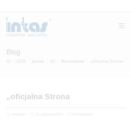
Skip
to
content
Blog
>
2025
>
január
>
25
>
Nezaradené
>
„oficjalna Strona
„oficjalna Strona
Post
Post
Post
intasadm
25. januára 2025
Nezaradené
Author:
published:
Category: