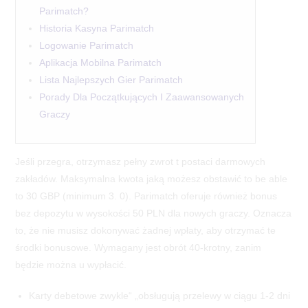
Parimatch?
Historia Kasyna Parimatch
Logowanie Parimatch
Aplikacja Mobilna Parimatch
Lista Najlepszych Gier Parimatch
Porady Dla Początkujących I Zaawansowanych
Graczy
Jeśli przegra, otrzymasz pełny zwrot t postaci darmowych
zakładów. Maksymalna kwota jaką możesz obstawić to be able
to 30 GBP (minimum 3. 0). Parimatch oferuje również bonus
bez depozytu w wysokości 50 PLN dla nowych graczy. Oznacza
to, że nie musisz dokonywać żadnej wpłaty, aby otrzymać te
środki bonusowe. Wymagany jest obrót 40-krotny, zanim
będzie można u wypłacić.
Karty debetowe zwykle“ „obsługują przelewy w ciągu 1-2 dni