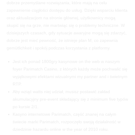
dobrze przemyślane rozwiązania, które mają na celu
zapewnienie ciągłości dostępu do usług. Dzięki wsparciu klienta
oraz aktualizacjom na stronie głównej, użytkownicy mogą
skupić się na grze, nie martwiąc się o problemy techniczne. W
dzisiejszych czasach, gdy sytuacje awaryjne mogą się zdarzyć,
dobrze jest mieć pewność, że istnieje plan M, co zapewnia
gemütlichkeit i spokój podczas korzystania z platformy.
Jest ich ponad 1800gry kasynowe on the web w naszym
foyer Parimatch Casino, z których każdy może pochwalić się
wyjątkowymi efektami wizualnymi my partner and i świetnym
RTP.
Aby wziąć watts niej udział, musisz postawić zakład
akumulacyjny pre-event składający się z minimum five typów
po kursie 2/1.
Kasyno internetowe Parimatch, część znanej na całym
świecie marki Parimatch, rozpoczęło swoją działalność w
dziedzinie hazardu online w the year of 2010 roku.