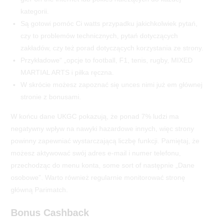
kategorii.
Są gotowi pomóc Ci watts przypadku jakichkolwiek pytań,
czy to problemów technicznych, pytań dotyczących
zakładów, czy też porad dotyczących korzystania ze strony.
Przykładowe“ „opcje to football, F1, tenis, rugby, MIXED
MARTIAL ARTS i piłka ręczna.
W skrócie możesz zapoznać się unces nimi już em głównej
stronie z bonusami.
W końcu dane UKGC pokazują, że ponad 7% ludzi ma
negatywny wpływ na nawyki hazardowe innych, więc strony
powinny zapewniać wystarczającą liczbę funkcji. Pamiętaj, że
możesz aktywować swój adres e-mail i numer telefonu,
przechodząc do menu konta, some sort of następnie „Dane
osobowe”. Warto również regularnie monitorować stronę
główną Parimatch.
Bonus Cashback