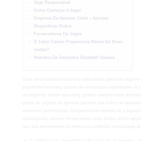
Jogo Responsável
Como Começar A Jogar
Empresa De Apostas 1xbet – Apostas
Desportivas Online
Fornecedores De Jogos
O 1xbet Casino Proporciona Bônus De Boas-
vindas?
Métodos De Depósitos Elizabeth Saques
Com uma interface intuitiva e uma ampla gama de opções d
jogadores iniciantes quanto de entusiastas experientes. A
abrangendo desde operating system campeonatos de futeb
gama de opções de apostas garante que todos os apostad
electronic preferências. A organizacion destina-se a jogad
autocontrolo, oferece ferramentas como limites sobre apo
que leia atentamente os termos e condições maraudage de ins
O 1xBet Casino disponibiliza dia após dia da semana, u