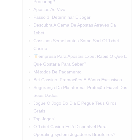
Procuring?
Apostas Ao Vivo
Passo 3: Determinar E Jogar
Descubra A Gama De Apostas Através Da
1xbet!
Cassinos Semelhantes Some Sort Of 1xbet
Casino
empresa Para Apostas 1xbet Rapid O Que É
Que Gostaria Para Saber?
Métodos De Pagamento
Bet Cassino: Promoções E Bônus Exclusivos
Segurança Da Plataforma: Proteção Fiável Dos
Seus Dados
Jogue O Jogo Do Dia E Pegue Teus Giros
Grátis
Top Jogos“
O 1xbet Casino Está Disponível Para
Operating-system Jogadores Brasileiros?