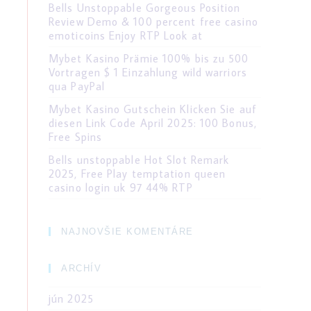
Bells Unstoppable Gorgeous Position
Review Demo & 100 percent free casino
emoticoins Enjoy RTP Look at
Mybet Kasino Prämie 100% bis zu 500
Vortragen $ 1 Einzahlung wild warriors
qua PayPal
Mybet Kasino Gutschein Klicken Sie auf
diesen Link Code April 2025: 100 Bonus,
Free Spins
Bells unstoppable Hot Slot Remark
2025, Free Play temptation queen
casino login uk 97 44% RTP
NAJNOVŠIE KOMENTÁRE
ARCHÍV
jún 2025