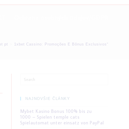
KT
Ochrana osobných údajov/GDPR
et pt
>
1xbet Cassino: Promoções E Bônus Exclusivos“
Search
for:
NAJNOVŠIE ČLÁNKY
Mybet Kasino Bonus 100% bis zu
1000 – Spielen temple cats
Spielautomat unter einsatz von PayPal