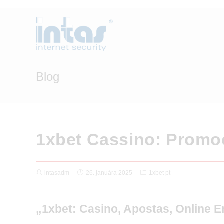
Skip
to
content
Blog
1xbet Cassino: Promo
Post
Post
Post
intasadm
26. januára 2025
1xbet pt
Author:
published:
Category:
„1xbet: Casino, Apostas, Online E