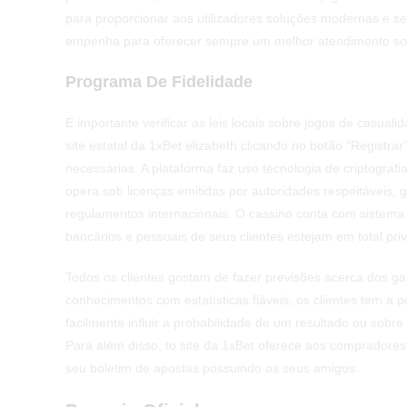
para proporcionar aos utilizadores soluções modernas e s
empenha para oferecer sempre um melhor atendimento some
Programa De Fidelidade
É importante verificar as leis locais sobre jogos de casual
site estatal da 1xBet elizabeth clicando no botão “Registra
necessárias. A plataforma faz uso tecnologia de criptografi
opera sob licenças emitidas por autoridades respeitáveis
regulamentos internacionais. O cassino conta com sistema
bancários e pessoais de seus clientes estejam em total priva
Todos os clientes gostam de fazer previsões acerca dos g
conhecimentos com estatísticas fiáveis, os clientes tem a 
facilmente influir a probabilidade de um resultado ou sobre
Para além disso, to site da 1xBet oferece aos compradore
seu boletim de apostas possuindo os seus amigos.