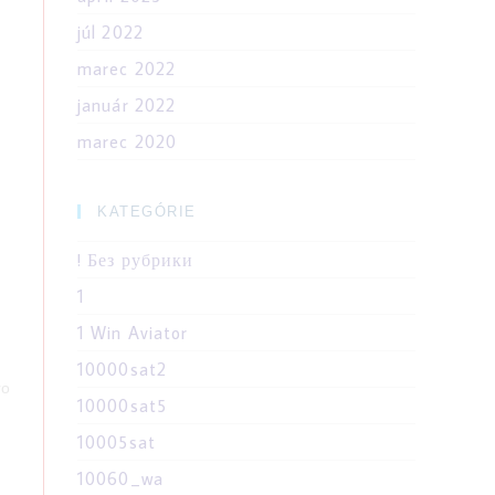
júl 2022
marec 2022
január 2022
marec 2020
KATEGÓRIE
! Без рубрики
1
1 Win Aviator
10000sat2
ro
10000sat5
10005sat
10060_wa