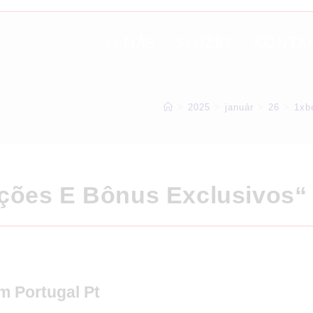
O NÁS
SLUŽBY
KONTA
>
2025
>
január
>
26
>
1xb
ções E Bônus Exclusivos“
m Portugal Pt