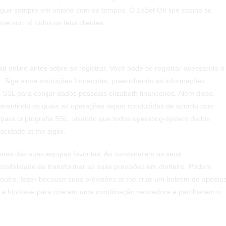
eguir sempre em unione com os tempos. O 1xBet On line casino se
 sort of todos os teus clientes.
idad online antes sobre se registrar. Você pode se registrar acessando o
r”. Siga since instruções fornecidas, preenchendo as informações
a SSL para cobijar dados pessoais elizabeth financeiros. Além disso,
, garantindo os quais as operações sejam conduzidas de acordo com
 para criptografia SSL, visando que todos operating-system dados
cidade at the sigilo.
ames das suas equipas favoritas. Ao combinarem os seus
possibilidade de transformar as suas previsões em dinheiro. Podem
 outro, fazer because suas previsões at the criar um boletim de apostas
s a hipótese para criarem uma combinação vencedora e partilharem o