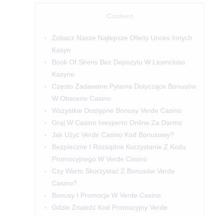
Content
Zobacz Nasze Najlepsze Oferty Unces Innych
Kasyn
Book Of Sirens Bez Depozytu W Licencioso
Kasyno
Często Zadawane Pytania Dotyczące Bonusów
W Obsceno Casino
Wszystkie Dostępne Bonusy Verde Casino
Graj W Casino Inexperto Online Za Darmo
Jak Użyć Verde Casino Kod Bonusowy?
Bezpieczne I Rozsądne Korzystanie Z Kodu
Promocyjnego W Verde Casino
Czy Warto Skorzystać Z Bonusów Verde
Casino?
Bonusy I Promocje W Verde Casino
Gdzie Znaleźć Kod Promocyjny Verde