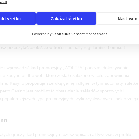
ácií
w kasynie, co można zrobić, klikając odpowiedni link mhh stronie
oliť všetko
Zakázať všetko
Nastaven
było opisania.
asortymentu kasyna.
Powered by
CookieHub Consent Management
łnieniu warunków obrotu związanych unces bonusem.
sz przeczytać osobiście w treści i actually regulaminie bonusu t
ynie i wprowadzić kod promocyjny „WOLF25” podczas dokonywania
ne kasyno on the web, które zostało założone w celu zapewnienia
ne. Kasyno proponuje szeroką gamę raffgier, w tym automaty, ruletkę
perto Casino jest możliwość obstawiania zakładów sportowych i
jpopularniejszych type promocyjnych, wykorzystywanych t sektorze gi
yno
stałych graczy, kod promocyjny możesz wpisać i aktywować w profilu