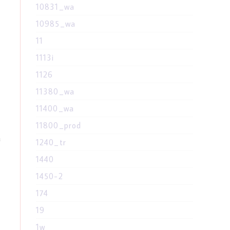
10831_wa
10985_wa
11
1113i
1126
11380_wa
11400_wa
11800_prod
a
1240_tr
1440
1450-2
174
19
1w