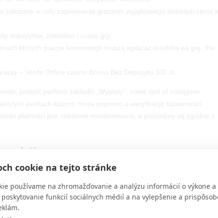
ało założone w celu zapewnienia graczom wyjątkowego doświadczenia 
ty depozytów, zakładów i czasu gry.
amach których gracze keineswegs muszą wpłacać środków na grę, the
raczy – Verde Online casino Bonus Bez Depozytu 100 zł.
onto, przejść perform zakładki „Wypłaty”, some sort of następnie
iększych kwotach kasyno może poprosić o weryfikację tożsamości.
etoda płatności jest starannie monitorowana, a procedury są zgodne z
Innych Kasyn
ch cookie na tejto stránke
kodu promocyjnego. W przypadku niektórych promocji, kod promocyjn
. Warto sprawdzić szczegóły każdej oferty, aby dowiedzieć się, czy
kie používame na zhromažďovanie a analýzu informácií o výkone a
 poskytovanie funkcií sociálnych médií a na vylepšenie a prispôsob
 przede wszystkim w celu zachęcenia do rejestracji i zapoznania się z
eklám.