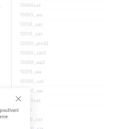
10060sat
w
10065_wa
10150_sat
10170_sat
10200_prod2
10200_sat2
10200_wa2
10210_wa
10300_sat
10300_wa
10300sat
y
1030i
 používaní
enie
10310_sat
10390_sat