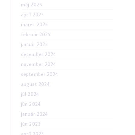
máj 2025
apríl 2025
marec 2025
február 2025
január 2025
december 2024
november 2024
september 2024
august 2024
júl 2024
jún 2024
január 2024
jún 2023
apríl 2023