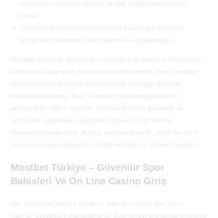
yöntemleri, hızlı pra çekme ve çok çeşitli para birimleri
sunar.
Tüm yetkilendirme seçeneklerine bakacağız empieza
hoşgeldin bonusunun koşullarını da açıklayacağız.
Mostbet İngilizce, İspanyolca, İtalyanca, Fransızca, Portekizce
dahil olmak üzere bir dizi dili desteklemektedir. Yani, nereden
olursanız olun, bu bahis sitesini kendi spicilège dilinizde
kullanabileceksiniz. Evet, Mostbet tamamen güvenli ve
emniyetli bir bahis sitesidir. Tüm verilerinizin güvende ve
emniyette tutulmasını sağlamak için en kid şifreleme
teknolojisini kullanırlar. Ayrıca, müşteri destek“ „ekibi her türlü
sorunuzu veya endişenizi yanıtlamak için her zaman hazırdır.
Mostbet Türkiye – Güvenilir Spor
Bahisleri Ve On Line Casino Giriş
Her giriş yaptığınızda kimlik ve şifre girmemek için “Beni
Hatırla” özelliğini kullanabilirsiniz. Eski şifreyi sıfırlamak empieza