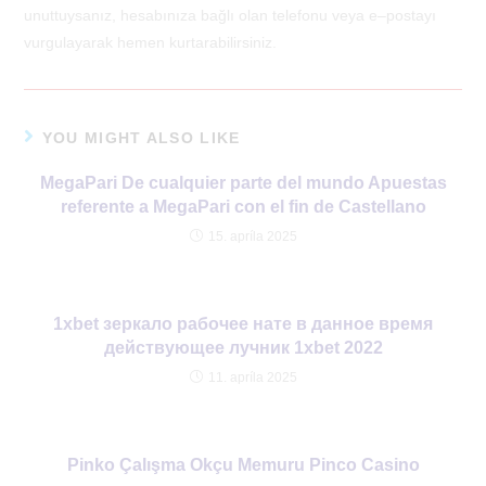
unuttuysanız, hesabınıza bağlı olan telefonu veya e–postayı
vurgulayarak hemen kurtarabilirsiniz.
YOU MIGHT ALSO LIKE
MegaPari De cualquier parte del mundo Apuestas
referente a MegaPari con el fin de Castellano
15. apríla 2025
1xbet зеркало рабочее нате в данное время
действующее лучник 1xbet 2022
11. apríla 2025
Pinko Çalışma Okçu Memuru Pinco Casino