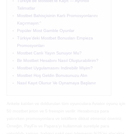
Türkiye’de Mostbet’te Kayıt — Ayrıntılı
Talimatlar
Mostbet Bahisçisinin Karlı Promosyonlarını
Kaçırmayın:“
Popüler Most Gamble Oyunlar
Türkiye’deki Mostbet Bonusları Empieza
Promosyonları
Mostbet Canlı Yayın Sunuyor Mu?
Bir Mostbet Hesabını Nasıl Oluşturabilirim?
Mostbet Uygulamasını Indirebilir Miyim?
Mostbet Hoş Geldin Bonusunuzu Alın
Nasıl Kayıt Olunur Ve Oynamaya Başlanır
Ankete katılan ve doldurulan tüm oyunculara Aviator oyunu için
50 mostbet jeton ve 5 freespin verilir. Hesabınıza para
yatırırken promosyonlara ve tekliflere dikkat etmenizi öneririz.
Örneğin, PayFix ve Papara’yı kullanmak suretiyle para
yatırıldığı zaman, bahisçi nakit geri ödemenin %25’ini alacaktır.