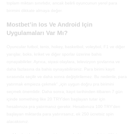
toplam miktarı sınırlıdır, ancak belirli oyuncunun yerel para
birimini dikkate almaya değer.
Mostbet’in Ios Ve Android Için
Uygulamaları Var Mı?
Oyuncular futbol, tenis, hokey, basketbol, voleybol, F1 ve diğer
yarışlar, boks, kriket ve diğer sporlar üzerine bahis
oynayabilirler. Ayrıca, siyasi olaylara, televizyon şovlarına ve
daha fazlasına da bahis oynayabilirsiniz. Para birimi kayıt
sırasında seçilir ve daha sonra değiştirilemez. Bu nedenle, para
yatırmak empieza çekmek“ „için uygun doğru pra birimini
seçmek önemlidir. Daha sonra, kayıt tarihinden itibaren 7 gün
içinde something like 20 TRY’den başlayan tutar için
hesabınıza pra yatırmanız gerekir. Hesabınıza 100 TRY’den
başlayan miktarda para yatırırsanız, ek 250 ücretsiz spin
alacaksınız.