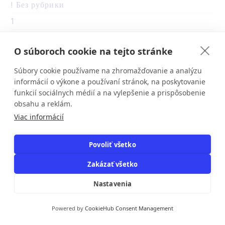
! Без рубрики
1
1 Win Aviator
O súboroch cookie na tejto stránke
10000sat2
10000sat5
Súbory cookie používame na zhromažďovanie a analýzu
informácií o výkone a používaní stránok, na poskytovanie
10005sat
funkcií sociálnych médií a na vylepšenie a prispôsobenie
10060_wa
obsahu a reklám.
Viac informácií
10060sat
10065_wa
Povoliť všetko
10150_sat
Zakázať všetko
10170_sat
Nastavenia
10200_prod2
10200_sat2
Powered by
CookieHub Consent Management
10200_wa2