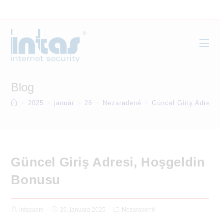
Skip
to
content
Blog
>
2025
>
január
>
26
>
Nezaradené
>
Güncel Giriş Adresi
Güncel Giriş Adresi, Hoşgeldin
Bonusu
Post
Post
Post
intasadm
26. januára 2025
Nezaradené
Author:
published:
Category: