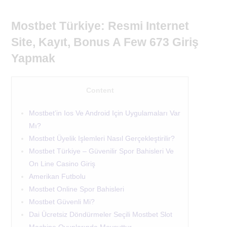
Mostbet Türkiye: Resmi Internet
Site, Kayıt, Bonus A Few 673 Giriş
Yapmak
Content
Mostbet’in Ios Ve Android Için Uygulamaları Var
Mı?
Mostbet Üyelik Işlemleri Nasıl Gerçekleştirilir?
Mostbet Türkiye – Güvenilir Spor Bahisleri Ve
On Line Casino Giriş
Amerikan Futbolu
Mostbet Online Spor Bahisleri
Mostbet Güvenli Mi?
Dai Ücretsiz Döndürmeler Seçili Mostbet Slot