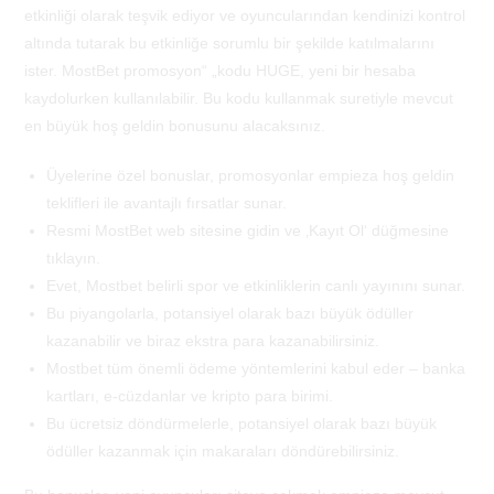
etkinliği olarak teşvik ediyor ve oyuncularından kendinizi kontrol
altında tutarak bu etkinliğe sorumlu bir şekilde katılmalarını
ister. MostBet promosyon“ „kodu HUGE, yeni bir hesaba
kaydolurken kullanılabilir. Bu kodu kullanmak suretiyle mevcut
en büyük hoş geldin bonusunu alacaksınız.
Üyelerine özel bonuslar, promosyonlar empieza hoş geldin
teklifleri ile avantajlı fırsatlar sunar.
Resmi MostBet web sitesine gidin ve ‚Kayıt Ol‘ düğmesine
tıklayın.
Evet, Mostbet belirli spor ve etkinliklerin canlı yayınını sunar.
Bu piyangolarla, potansiyel olarak bazı büyük ödüller
kazanabilir ve biraz ekstra para kazanabilirsiniz.
Mostbet tüm önemli ödeme yöntemlerini kabul eder – banka
kartları, e-cüzdanlar ve kripto para birimi.
Bu ücretsiz döndürmelerle, potansiyel olarak bazı büyük
ödüller kazanmak için makaraları döndürebilirsiniz.