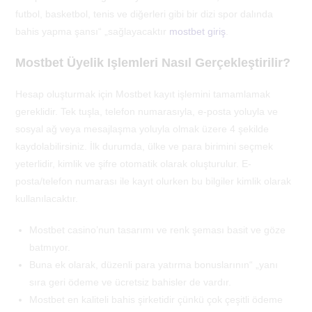
futbol, basketbol, tenis ve diğerleri gibi bir dizi spor dalında
bahis yapma şansı“ „sağlayacaktır
mostbet giriş
.
Mostbet Üyelik Işlemleri Nasıl Gerçekleştirilir?
Hesap oluşturmak için Mostbet kayıt işlemini tamamlamak
gereklidir. Tek tuşla, telefon numarasıyla, e-posta yoluyla ve
sosyal ağ veya mesajlaşma yoluyla olmak üzere 4 şekilde
kaydolabilirsiniz. İlk durumda, ülke ve para birimini seçmek
yeterlidir, kimlik ve şifre otomatik olarak oluşturulur. E-
posta/telefon numarası ile kayıt olurken bu bilgiler kimlik olarak
kullanılacaktır.
Mostbet casino’nun tasarımı ve renk şeması basit ve göze
batmıyor.
Buna ek olarak, düzenli para yatırma bonuslarının“ „yanı
sıra geri ödeme ve ücretsiz bahisler de vardır.
Mostbet en kaliteli bahis şirketidir çünkü çok çeşitli ödeme