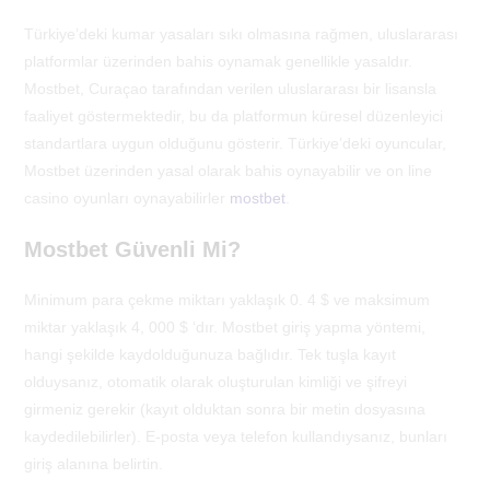
Türkiye’deki kumar yasaları sıkı olmasına rağmen, uluslararası
platformlar üzerinden bahis oynamak genellikle yasaldır.
Mostbet, Curaçao tarafından verilen uluslararası bir lisansla
faaliyet göstermektedir, bu da platformun küresel düzenleyici
standartlara uygun olduğunu gösterir. Türkiye’deki oyuncular,
Mostbet üzerinden yasal olarak bahis oynayabilir ve on line
casino oyunları oynayabilirler
mostbet
.
Mostbet Güvenli Mi?
Minimum para çekme miktarı yaklaşık 0. 4 $ ve maksimum
miktar yaklaşık 4, 000 $ ‘dır. Mostbet giriş yapma yöntemi,
hangi şekilde kaydolduğunuza bağlıdır. Tek tuşla kayıt
olduysanız, otomatik olarak oluşturulan kimliği ve şifreyi
girmeniz gerekir (kayıt olduktan sonra bir metin dosyasına
kaydedilebilirler). E-posta veya telefon kullandıysanız, bunları
giriş alanına belirtin.