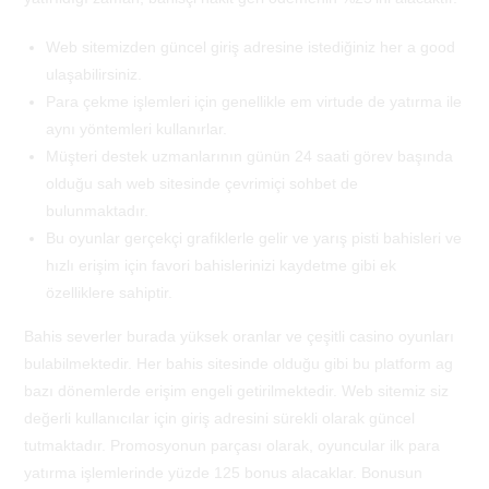
Web sitemizden güncel giriş adresine istediğiniz her a good
ulaşabilirsiniz.
Para çekme işlemleri için genellikle em virtude de yatırma ile
aynı yöntemleri kullanırlar.
Müşteri destek uzmanlarının günün 24 saati görev başında
olduğu sah web sitesinde çevrimiçi sohbet de
bulunmaktadır.
Bu oyunlar gerçekçi grafiklerle gelir ve yarış pisti bahisleri ve
hızlı erişim için favori bahislerinizi kaydetme gibi ek
özelliklere sahiptir.
Bahis severler burada yüksek oranlar ve çeşitli casino oyunları
bulabilmektedir. Her bahis sitesinde olduğu gibi bu platform ag
bazı dönemlerde erişim engeli getirilmektedir. Web sitemiz siz
değerli kullanıcılar için giriş adresini sürekli olarak güncel
tutmaktadır. Promosyonun parçası olarak, oyuncular ilk para
yatırma işlemlerinde yüzde 125 bonus alacaklar. Bonusun