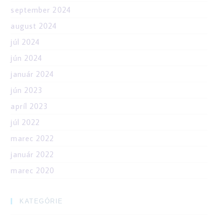
september 2024
august 2024
júl 2024
jún 2024
január 2024
jún 2023
apríl 2023
júl 2022
marec 2022
január 2022
marec 2020
KATEGÓRIE