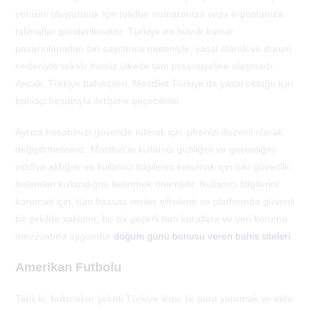
yenisini oluşturmak için telefon numaranıza veya e-postanıza
talimatlar gönderilecektir. Türkiye en büyük kumar
pazarınlarindan biri sayılması nedeniyle, yasal olarak ve durum
nedeniyle sektör henüz ülkede tam potansiyeline ulaşmadı.
Ancak, Türkiye bahisçileri, MostBet Türkiye’de yasal olduğu için
bahisçi hesabıyla iletişime geçebilirler.
Ayrıca hesabınızı güvende tutmak için şifrenizi düzenli olarak
değiştirmelisiniz. Mostbet’in kullanıcı gizliliğini ve güvenliğini
ciddiye aldığını ve kullanıcı bilgilerini korumak için sıkı güvenlik
önlemleri kullandığını belirtmek önemlidir. Kullanıcı bilgilerini
korumak için, tüm hassas veriler şifrelenir ve platformda güvenli
bir şekilde saklanır, bu da geçerli tüm kurallara ve veri koruma
mevzuatına uygundur
doğum günü bonusu veren bahis siteleri
.
Amerikan Futbolu
Tabii ki, bukmeker şirketi Türkiye lirası ile para yatırmak ve elde