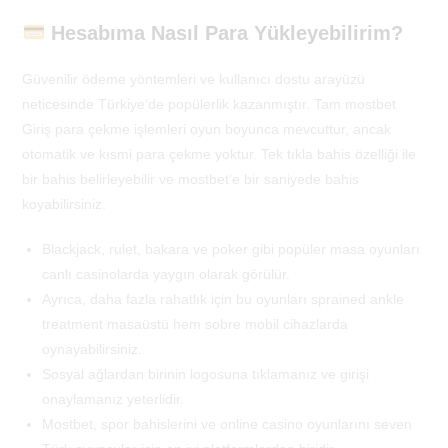
Hesabıma Nasıl Para Yükleyebilirim?
Güvenilir ödeme yöntemleri ve kullanıcı dostu arayüzü
neticesinde Türkiye’de popülerlik kazanmıştır. Tam mostbet
Giriş para çekme işlemleri oyun boyunca mevcuttur, ancak
otomatik ve kısmi para çekme yoktur. Tek tıkla bahis özelliği ile
bir bahis belirleyebilir ve mostbet’e bir saniyede bahis
koyabilirsiniz.
Blackjack, rulet, bakara ve poker gibi popüler masa oyunları
canlı casinolarda yaygın olarak görülür.
Ayrıca, daha fazla rahatlık için bu oyunları sprained ankle
treatment masaüstü hem sobre mobil cihazlarda
oynayabilirsiniz.
Sosyal ağlardan birinin logosuna tıklamanız ve girişi
onaylamanız yeterlidir.
Mostbet, spor bahislerini ve online casino oyunlarını seven