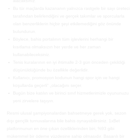
alacaksınız.
Bu tür maçlarda kazananın yalnızca rastgele bir sayı üreteci
tarafından belirlendiğini ve gerçek takımlar ve sporcularla
olan benzerliklerin hiçbir şeyi etkilemediğini göz önünde
bulundurun.
Böylece, bahis portalının tüm işlevlerini herhangi bir
kısıtlama olmaksızın her yerde ve her zaman
kullanabileceksiniz.
Tenis kuralarının en iyi ihtimalle 2-3 gün önceden çekildiği
düşünüldüğünde bu özellikle değerlidir.
Kullanıcı, promosyon kodunun hangi spor için ve hangi
koşullarda geçerli“ „olacağını seçer.
Bugün bize katılın ve birinci sınıf hizmetlerimizle oyununuzu
yeni zirvelere taşıyın.
Resmi ulusal şampiyonalardan bahsetmeye gerek yok, sezon
dışı gençlik turnuvalarına bile bahis oynayabilirsiniz. 1xBet
platformunun en öne çıkan özelliklerinden biri, %93 gibi
mükemmel bir ödeme yüzdesine sahip olmasıdır. Başarılı bir