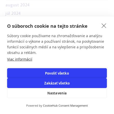
august 2024
júl 2024
jún 2024
O súboroch cookie na tejto stránke
január 2024
Súbory cookie používame na zhromažďovanie a analýzu
jún 2023
informácií o výkone a používaní stránok, na poskytovanie
apríl 2023
funkcií sociálnych médií a na vylepšenie a prispôsobenie
obsahu a reklám.
júl 2022
Viac informácií
marec 2022
január 2022
Povoliť všetko
marec 2020
Zakázať všetko
Nastavenia
KATEGÓRIE
Powered by
CookieHub Consent Management
! Без рубрики