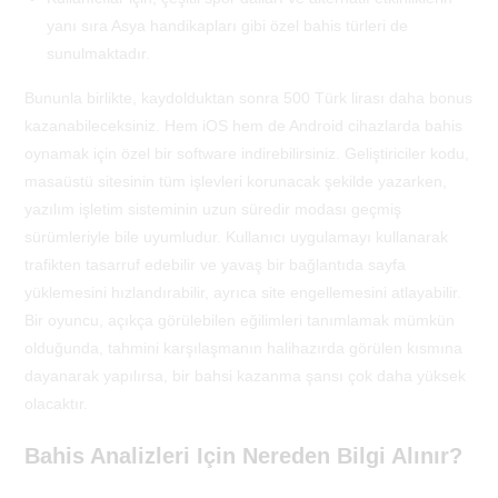
yanı sıra Asya handikapları gibi özel bahis türleri de
sunulmaktadır.
Bununla birlikte, kaydolduktan sonra 500 Türk lirası daha bonus
kazanabileceksiniz. Hem iOS hem de Android cihazlarda bahis
oynamak için özel bir software indirebilirsiniz. Geliştiriciler kodu,
masaüstü sitesinin tüm işlevleri korunacak şekilde yazarken,
yazılım işletim sisteminin uzun süredir modası geçmiş
sürümleriyle bile uyumludur. Kullanıcı uygulamayı kullanarak
trafikten tasarruf edebilir ve yavaş bir bağlantıda sayfa
yüklemesini hızlandırabilir, ayrıca site engellemesini atlayabilir.
Bir oyuncu, açıkça görülebilen eğilimleri tanımlamak mümkün
olduğunda, tahmini karşılaşmanın halihazırda görülen kısmına
dayanarak yapılırsa, bir bahsi kazanma şansı çok daha yüksek
olacaktır.
Bahis Analizleri Için Nereden Bilgi Alınır?