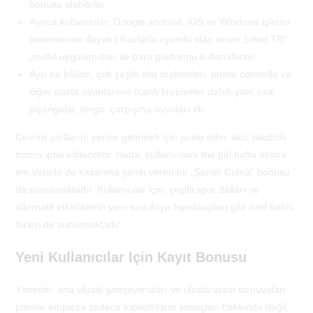
bonusu alabilirler.
Ayrıca kullanıcılar; Google android, iOS ve Windows işletim
sistemlerine dayalı cihazlarla uyumlu olan resmi 1xbet TR“
„mobil uygulamaları ile para platformu kullanabirler.
Ayrı bir bölüm, çok çeşitli slot makineleri, terme conseillé ve
diğer pasta oyunlarının (canlı krupiyeler dahil) yanı sıra
piyangolar, bingo, çarpışma oyunları vb.
Çevrim şartlarını yerine getirmek için acele edin, aksi takdirde
bonus iptal edilecektir. Hatta, kullanıcılara the girl hafta ekstra
em virtude de kazanma şansı veren bir „Şanslı Cuma“ bonusu
da sunulmaktadır. Kullanıcılar için, çeşitli spor dalları ve
alternatif etkinliklerin yanı sıra Asya handikapları gibi özel bahis
türleri de sunulmaktadır.
Yeni Kullanıcılar Için Kayıt Bonusu
Yönetim, ana ulusal şampiyonaları ve uluslararası turnuvaları
planlar empieza sadece toplantıların sonuçları hakkında değil,