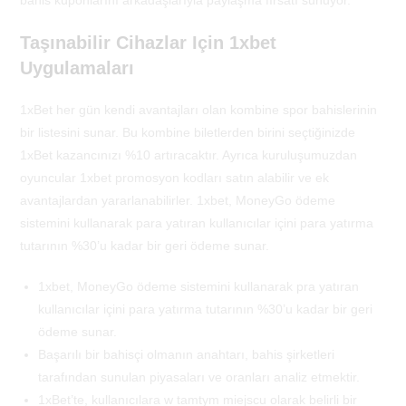
bahis kuponlarını arkadaşlarıyla paylaşma fırsatı sunuyor.
Taşınabilir Cihazlar Için 1xbet
Uygulamaları
1xBet her gün kendi avantajları olan kombine spor bahislerinin
bir listesini sunar. Bu kombine biletlerden birini seçtiğinizde
1xBet kazancınızı %10 artıracaktır. Ayrıca kuruluşumuzdan
oyuncular 1xbet promosyon kodları satın alabilir ve ek
avantajlardan yararlanabilirler. 1xbet, MoneyGo ödeme
sistemini kullanarak para yatıran kullanıcılar içini para yatırma
tutarının %30’u kadar bir geri ödeme sunar.
1xbet, MoneyGo ödeme sistemini kullanarak pra yatıran
kullanıcılar içini para yatırma tutarının %30’u kadar bir geri
ödeme sunar.
Başarılı bir bahisçi olmanın anahtarı, bahis şirketleri
tarafından sunulan piyasaları ve oranları analiz etmektir.
1xBet’te, kullanıcılara w tamtym miejscu olarak belirli bir