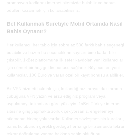
promosyon kodlarını internet sitemizde bulabilir ve bonus
ödülleri kazanmak için kullanabilirsiniz.
Bet Kullanmak Suretiyle Mobil Ortamda Nasıl
Bahis Oynanır?
Her kullanıcı, her tablo için sobre az 500 farklı bahis seçeneği
bulabilir ve bazen bu seçeneklerin sayıları bine kadar bile
çıkabilir. 1xBet platformuna ilk sefer kaydolan yeni kullanıcılar
için cömert bir hoş geldin bonusu sağlanır. Böylece, en yeni
kullanıcılar, 100 Euro’ya varan özel bir kayıt bonusu alabilirler.
Bir VPN hizmeti bulmak için, kullandığınız tarayıcıdaki arama
çubuğuna VPN yazın ve arzu ettiğiniz program veya
uygulamayı talimatlara göre yükleyin. 1xBet Türkiye internet
sitesine giriş yapmakta zorluk çekiyorsanız, engellemeyi
atlamanın birkaç yolu vardır. Kullanıcı sözleşmesinin kuralları,
bahis kulübünün gerekli gördüğü herhangi bir zamanda tekrar
tekrar doğrulama yapma hakkına sahip olduğunu