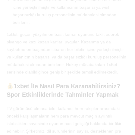
içine yerleştirilmiştir ve kullanıcının başarısı ya weil
başarısızlığı kuruluş personelinin müdahalesi olmadan
belirlenir.
1xBet, geçen yüzyılın en basit kumar oyununu taklit ederek
piyango ve kazı kazan kartları uygular. Kazanma ya da
kaybetme en başından itibaren her biletin içine yerleştirilmiştir
ve kullanıcının başarısı ya da başarısızlığı kuruluş personelinin
müdahalesi olmadan belirlenir. Hokey müsabakaları 1xBet
serisinde olabildiğince geniş bir şekilde temsil edilmektedir.
1xbet İle Nasil Para Kazanabi̇li̇rsi̇ni̇z?
Spor Etki̇nli̇kleri̇nde Tahmi̇nler Yapmak
TV görüntüsü olmasa bile, kullanıcı hem rakipler arasındaki
önceki karşılaşmaların hem para mevcut maçın ayrıntılı
istatistikleri sayesinde oyunun nasıl geliştiği hakkında bir fikir
edinebilir. Şirketimiz, dil sürümlerinin sayısı, desteklenen pra