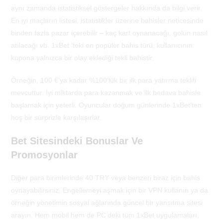
aynı zamanda istatistiksel göstergeler hakkında da bilgi verir.
En iyi maçların listesi, istatistikler üzerine bahisler neticesinde
binden fazla pazar içerebilir – kaç kart oynanacağı, golün nasıl
atılacağı vb. 1xBet ‘teki en popüler bahis türü, kullanıcının
kupona yalnızca bir olay eklediği tekli bahistir.
Örneğin, 100 €’ya kadar %100’lük bir ilk para yatırma teklifi
mevcuttur. İyi miktarda para kazanmak ve ilk bedava bahisle
başlamak için yeterli. Oyuncular doğum günlerinde 1xBet’ten
hoş bir sürprizle karşılaşırlar.
Bet Sitesindeki Bonuslar Ve
Promosyonlar
Diğer para birimlerinde 40 TRY veya benzeri biraz için bahis
oynayabilirsiniz. Engellemeyi aşmak için bir VPN kullanın ya da
örneğin yönetimin sosyal ağlarında güncel bir yansıtma sitesi
arayın. Hem mobil hem de PC’deki tüm 1xBet uygulamaları,