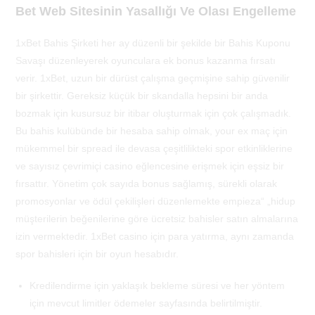
Bet Web Sitesinin Yasallığı Ve Olası Engelleme
1xBet Bahis Şirketi her ay düzenli bir şekilde bir Bahis Kuponu
Savaşı düzenleyerek oyunculara ek bonus kazanma fırsatı
verir. 1xBet, uzun bir dürüst çalışma geçmişine sahip güvenilir
bir şirkettir. Gereksiz küçük bir skandalla hepsini bir anda
bozmak için kusursuz bir itibar oluşturmak için çok çalışmadık.
Bu bahis kulübünde bir hesaba sahip olmak, your ex maç için
mükemmel bir spread ile devasa çeşitlilikteki spor etkinliklerine
ve sayısız çevrimiçi casino eğlencesine erişmek için eşsiz bir
fırsattır. Yönetim çok sayıda bonus sağlamış, sürekli olarak
promosyonlar ve ödül çekilişleri düzenlemekte empieza“ „hidup
müşterilerin beğenilerine göre ücretsiz bahisler satın almalarına
izin vermektedir. 1xBet casino için para yatırma, aynı zamanda
spor bahisleri için bir oyun hesabıdır.
Kredilendirme için yaklaşık bekleme süresi ve her yöntem
için mevcut limitler ödemeler sayfasında belirtilmiştir.