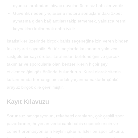
oyuncu tarafından ihtiyaç duyulan ücretsiz bahisler verilir.
Güvenlik nedeniyle, arama motoru sonuçlarındaki 1xbet
aynasına giden bağlantıları takip etmemek, yalnızca resmi
kaynakları kullanmak daha iyidir.
İstatistikler üzerinde birçok bahis seçeneğine izin veren binden
fazla işaret sayabilir. Bu tür maçlarda kazananın yalnızca
rastgele bir sayı üreteci tarafından belirlendiğini ve gerçek
takımlar ve sporcularla olan benzerliklerin hiçbir şeyi
etkilemediğini göz önünde bulundurun. Kural olarak sitenin
kullanımında herhangi bir zorluk yaşanmamaktadır çünkü
arayüz birçok dile çevrilmiştir.
Kayıt Kılavuzu
Sorunsuz navigasyonun, rekabetçi oranların, çok çeşitli spor
pazarlarının, heyecan verici canlı bahis seçeneklerinin ve
cömert promosyonların keyfini çıkarın. İster bir spor tutkunu,