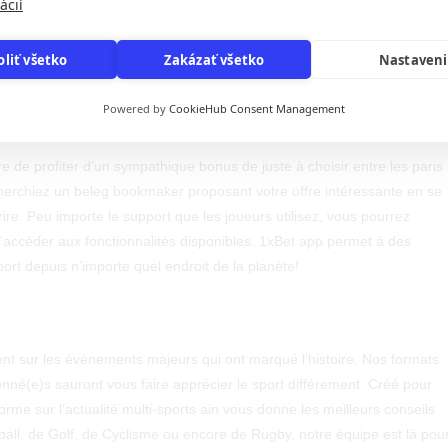
ácií
onner sur tous les périphériques, quel qu’en soit le système
oliť všetko
Zakázať všetko
Nastaven
re smartphone ou de choisir l’option “casino en ligne”.
Powered by
CookieHub Consent Management
outant kklk sélections diverses proposées par 1xBet.
de profiter d’un sympathique bonus de juste à choisir entre les paris
 cherchiez un beleg bookmaker proposant votre offre intéressante en se
ire. Peu importe le support que les joueurs utilisez, vous pourrez
n d’accéder aux fonctionnalités disponibles. 1xBet app permet à des
sport depuis n’importe quel endroit de la planète!
ent sur les événements majeurs qui ont marqué l’histoire. Nos formats
nné(e)s sauront vous faire apprécier le sport différement. Créé pour
me sur l’actualité multi-sports ain vous donne les meilleurs conseils
ball, de Golf, de Cyclisme ou encore de Rugby, notre équipe est là pou