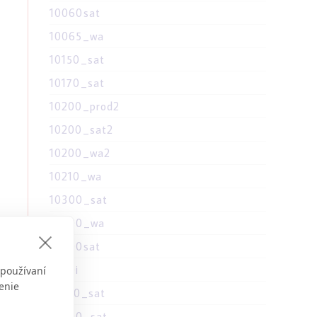
10060sat
10065_wa
10150_sat
10170_sat
10200_prod2
10200_sat2
10200_wa2
10210_wa
10300_sat
n
10300_wa
e
10300sat
s,
1030i
 používaní
enie
10310_sat
10390_sat