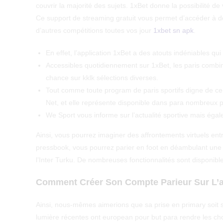
couvrir la majorité des sujets. 1xBet donne la possibilité de
Ce support de streaming gratuit vous permet d’accéder à de
d’autres compétitions toutes vos jour
1xbet sn apk
.
En effet, l’application 1xBet a des atouts indéniables qu
Accessibles quotidiennement sur 1xBet, les paris comb
chance sur kklk sélections diverses.
Tout comme toute program de paris sportifs digne de ce 
Net, et elle représente disponible dans para nombreux 
We Sport vous informe sur l’actualité sportive mais éga
Ainsi, vous pourrez imaginer des affrontements virtuels en
pressbook, vous pourrez parier en foot en déambulant une vi
l’Inter Turku. De nombreuses fonctionnalités sont disponibles
Comment Créer Son Compte Parieur Sur L’
Ainsi, nous-mêmes aimerions que sa prise en primary soit s
lumière récentes ont european pour but para rendre les cho