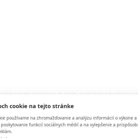
tenariats avec des fournisseurs de renom, et cela permet de proposer u
bles through l’application se distinguent par leur qualité exceptionnell
ch cookie na tejto stránke
e. Si les joueurs êtes amateur de graphismes soignés ainsi que immersif
s paris sur des compétitions d’e-sports deviennent une alternative très
kie používame na zhromažďovanie a analýzu informácií o výkone a
 poskytovanie funkcií sociálnych médií a na vylepšenie a prispôsob
ermettant de voir les matchs en are living, ces paris ne manquent tout
eklám.
ouverez tout au long de l’année car des compétitions ont lieu en