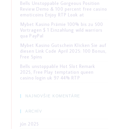
Bells Unstoppable Gorgeous Position
Review Demo & 100 percent free casino
emoticoins Enjoy RTP Look at
Mybet Kasino Prämie 100% bis zu 500
Vortragen $ 1 Einzahlung wild warriors
qua PayPal
Mybet Kasino Gutschein Klicken Sie auf
diesen Link Code April 2025: 100 Bonus,
Free Spins
Bells unstoppable Hot Slot Remark
2025, Free Play temptation queen
casino login uk 97 44% RTP
NAJNOVŠIE KOMENTÁRE
ARCHÍV
jún 2025