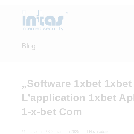
Skip
to
content
Blog
„Software 1xbet 1xbet
L’application 1xbet A
1-x-bet Com
Post
Post
Post
intasadm
26. januára 2025
Nezaradené