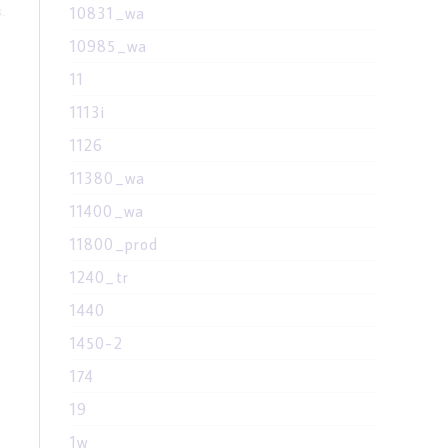
.
10831_wa
10985_wa
11
1113i
1126
11380_wa
11400_wa
11800_prod
1240_tr
1440
1450-2
174
19
1w