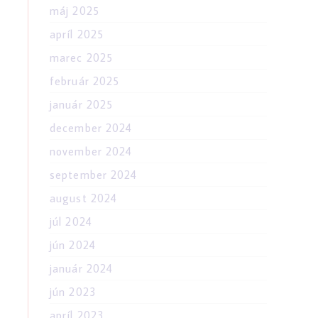
máj 2025
apríl 2025
marec 2025
február 2025
január 2025
december 2024
november 2024
september 2024
august 2024
júl 2024
jún 2024
január 2024
jún 2023
apríl 2023