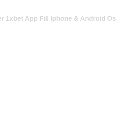
r 1xbet App Fill Iphone & Android Os