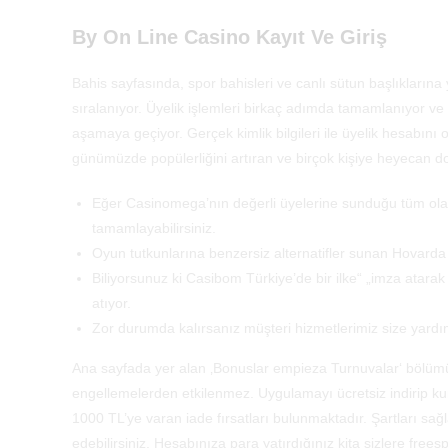
By On Line Casino Kayıt Ve Giriş
Bahis sayfasında, spor bahisleri ve canlı sütun başlıklarına 
sıralanıyor. Üyelik işlemleri birkaç adımda tamamlanıyor ve
aşamaya geçiyor. Gerçek kimlik bilgileri ile üyelik hesabını
günümüzde popülerliğini artıran ve birçok kişiye heyecan dol
Eğer Casinomega’nın değerli üyelerine sunduğu tüm olanakl
tamamlayabilirsiniz.
Oyun tutkunlarına benzersiz alternatifler sunan Hovarda 
Biliyorsunuz ki Casibom Türkiye’de bir ilke“ „imza atara
atıyor.
Zor durumda kalırsanız müşteri hizmetlerimiz size yardı
Ana sayfada yer alan ‚Bonuslar empieza Turnuvalar‘ bölümünd
engellemelerden etkilenmez. Uygulamayı ücretsiz indirip kur
1000 TL’ye varan iade fırsatları bulunmaktadır. Şartları sağla
edebilirsiniz. Hesabınıza para yatırdığınız kita sizlere frees