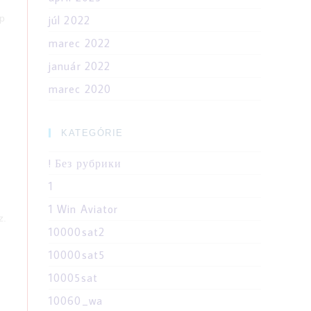
ip
júl 2022
marec 2022
január 2022
marec 2020
KATEGÓRIE
! Без рубрики
1
1 Win Aviator
z.
10000sat2
10000sat5
10005sat
10060_wa