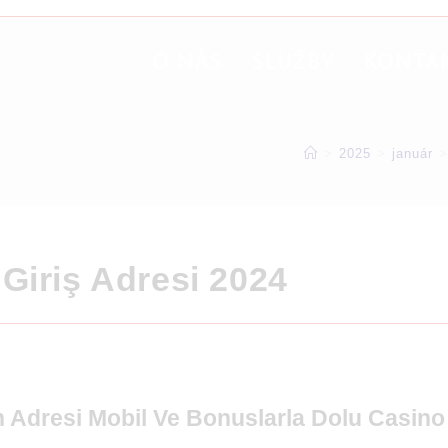
O NÁS
SLUŽBY
KONTA
>
2025
>
január
>
Giriş Adresi 2024
n Adresi Mobil Ve Bonuslarla Dolu Casino