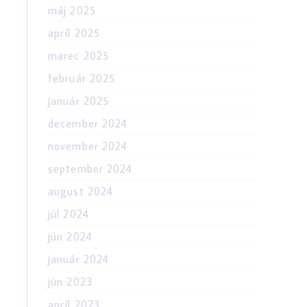
máj 2025
apríl 2025
marec 2025
február 2025
január 2025
december 2024
november 2024
september 2024
august 2024
júl 2024
jún 2024
január 2024
jún 2023
apríl 2023