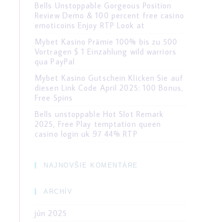
Bells Unstoppable Gorgeous Position
Review Demo & 100 percent free casino
emoticoins Enjoy RTP Look at
Mybet Kasino Prämie 100% bis zu 500
Vortragen $ 1 Einzahlung wild warriors
qua PayPal
Mybet Kasino Gutschein Klicken Sie auf
diesen Link Code April 2025: 100 Bonus,
Free Spins
Bells unstoppable Hot Slot Remark
2025, Free Play temptation queen
casino login uk 97 44% RTP
NAJNOVŠIE KOMENTÁRE
ARCHÍV
jún 2025