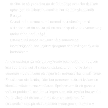
casino, är så generösa att de för många svenska depilare
uppväger det faktum att casinot har sin hemvist utanför
Europa.
Grunden är samma som i normal sportsbetting, med
skillnaden att du spelar på en match up eller ett evenemang
under tiden den“ „pågår.
Exempel på dessa inkluderar återkommande
insättningsbonusar, lojalitetsprogram och tävlingar av olika
hudproblem.
Att det existerar så många avviknade bettingsidor om person
inte begränsar sej till svenska sådana är en menig del av
charmen med att betta på sajter från många olika jurisdiktioner.
En sak som alla bettingsidor har gemensamt är att lyckas din
identitet måste kunna verifieras. Spelproblem är ett ganska
välkänt problem“ „och det är ingen som mår mycket bra av det.
De är viktigt att du har kontroll över ditt spelande. Vi
förespråkar spel på nätet mediterranean gott omdöme o vi