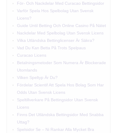
För- Och Nackdelar Med Curacao Bettingsidor
Varför Spela Hos Spelbolag Utan Svensk
Licens?
Guide Until Betting Och Online Casino På Nätet
Nackdelar Med Spelbolag Utan Svensk Licens
Vilka Utländska Bettinglicenser Är Säkra?
Vad Du Kan Betta På Trots Spelpaus
Curacao Licens
Betalningsmetoder Som Numera Är Blockerade
Utomlands
Vilken Speltyp Är Du?
Fördelar Scientif Att Spela Hos Bolag Som Har
Odds Utan Svensk Licens
Speltillverkare På Bettingsidor Utan Svensk
Licens
Finns Det Utländska Bettingsidor Med Snabba
Uttag?
Spelsidor Se – Ni Rankar Alla Mycket Bra