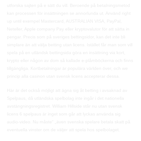
utforska sajten på e sätt du vill. Beroende på betalningsmetod
kan processen för insättningen se annorlunda ut. Använd right
up until exempel Mastercard, AUSTRALIAN VISA, PayPal,
Neteller, Apple company Pay eller kryptovalutor för att sätta in
pengar. Precis som på sveriges bettingsidor, kan det inte bli
simplare än att välja betting utan licens. Istället får man som vill
spela på en utländsk bettingsida göra en insättning via kort,
krypto eller någon av dom så kallade e-plåmböckerna och finns
tillgängliga. Kortbetalningar är populära världen över, och we
princip alla casinon utan svensk licens accepterar dessa.
Här är det också möjligt att ägna sig åt betting i avsaknad av
Spelpaus, då utländska spelbolag inte ingår i det nationella
avstängningsregistret. William Hillside står nu utan svensk
licens 6 spelpaus är inget som går att lyckas använda sig
audio-video. Nu måste“ „även svenska spelare betala skatt på
eventuella vinster om de väljer att spela hos spelbolaget.