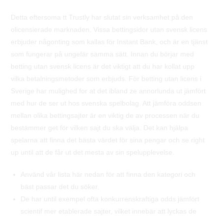
Detta eftersoma tt Trustly har slutat sin verksamhet på den
olicensierade marknaden. Vissa bettingsidor utan svensk licens
erbjuder någonting som kallas för Instant Bank, och är en tjänst
som fungerar på ungefär samma sätt. Innan du börjar med
betting utan svensk licens är det viktigt att du har kollat upp
vilka betalningsmetoder som erbjuds. För betting utan licens i
Sverige har mulighed for at det ibland ze annorlunda ut jämfört
med hur de ser ut hos svenska spelbolag. Att jämföra oddsen
mellan olika bettingsajter är en viktig de av processen när du
bestämmer get för vilken sajt du ska välja. Det kan hjälpa
spelarna att finna det bästa värdet för sina pengar och se right
up until att de får ut det mesta av sin spelupplevelse.
Använd vår lista här nedan för att finna den kategori och
bäst passar det du söker.
De har until exempel ofta konkurrenskraftiga odds jämfört
scientif mer etablerade sajter, vilket innebär att lyckas de