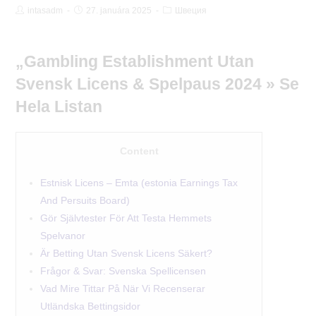
Post
Post
Post
intasadm
27. januára 2025
Швеция
Author:
published:
Category:
„Gambling Establishment Utan
Svensk Licens & Spelpaus 2024 » Se
Hela Listan
Content
Estnisk Licens – Emta (estonia Earnings Tax
And Persuits Board)
Gör Självtester För Att Testa Hemmets
Spelvanor
Är Betting Utan Svensk Licens Säkert?
Frågor & Svar: Svenska Spellicensen
Vad Mire Tittar På När Vi Recenserar
Utländska Bettingsidor