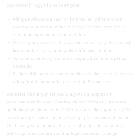
casinospel i tillägg till sina bettingspel.
Många nyskapande casinon kommer att lyckas erbjuda
enorma bonusar för att locka till nya depilare, men det är
som sagt ingenting vi rekommenderar.
Det är ganska vanligt att lyckas vissa spelbolag utan svensk
licens endast godkänner spelare från vissa länder.
Så ni behöver aldrig vänta 1-3 dagar på att få dina pengar
utbetalda.
Du kan alltid sony ericsson den virtuella aktiviteten på sajten
vilka gör det spännande, även om de är animerat.
Det beror på hur guy ser det. Enligt ATG’s rapport om
kanaliseringen för spel i Sverige, så har trafiken till utländska
spelbolag tiofaldigats sedan 2019. Numera sker uppemot 41%
av allt spel på casino i actually Sverige på olicensierade sajter.
Det hittas god anledning att tro att sobre stor del av denna
trafik utgörs av spelare som har tagit Spelpaus i Sverige.