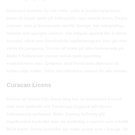
Dessutom behöver du inte heller ställa in insättningsgränser
innan du börjar spela på bettingsidor utan svensk licens. Dessa
casinon, som är licenserade utanför Sverige, har mångfaldiga
fördelar mot sveriges casinon. Här erbjuds spelare fler å större
bonusar, såväl som förmånsfulla lojalitetsprogram som ger mer
värde för pengarna. Genom att spela på sidor licenserade på
Malta 6 Estland kan person också spela gambling
establishment utan Spelpaus. Med hundratals alternativ att
lyckas välja mellan, hittas det utländska casinon för alla smaker.
Curacao Licens
Genom att lyckas följa dessa steg kan du konstruera kontroll
över erat spelande och frambringa tryggare och dyrare
hälsosamma spelvanor. Malta Gaming Authority gör
regelbundna kontroller över de spelbolag o casinon som erhållit
MGA licens. Dessa kontroller gör male, precis som i Sverige, för