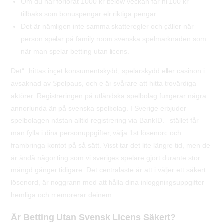
Om du har förlorat 1000 kr below veckan får ni 100 kr
tillbaks som bonuspengar elr riktiga pengar.
Det är nämligen inte samma skatteregler och gäller när
person spelar på family room svenska spelmarknaden som
när man spelar betting utan licens.
Det“ „hittas inget konsumentskydd, spelarskydd eller casinon i
avsaknad av Spelpaus, och e är svårare att hitta trovärdiga
aktörer. Registreringen på utländska spelbolag fungerar några
annorlunda än på svenska spelbolag. I Sverige erbjuder
spelbolagen nästan alltid registrering via BankID. I stället får
man fylla i dina personuppgifter, välja 1st lösenord och
frambringa kontot på så sätt. Visst tar det lite längre tid, men de
är ändå någonting som vi sveriges spelare gjort durante stor
mängd gånger tidigare. Det centralaste är att i väljer ett säkert
lösenord, är noggrann med att hålla dina inloggningsuppgifter
hemliga och memorerar deinem.
Är Betting Utan Svensk Licens Säkert?