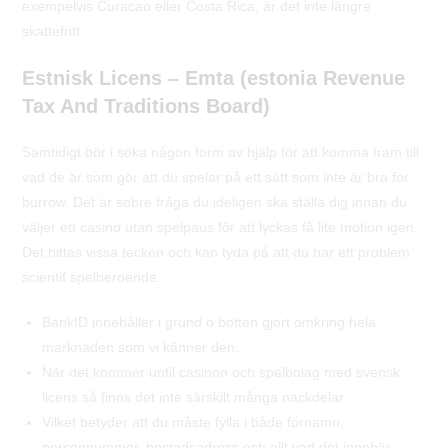
exempelvis Curacao eller Costa Rica, är det inte längre
skattefritt.
Estnisk Licens – Emta (estonia Revenue
Tax And Traditions Board)
Samtidigt bör i söka någon form av hjälp för att komma fram till
vad de är som gör att du spelar på ett sätt som inte är bra för
burrow. Det är sobre fråga du ideligen ska ställa dig innan du
väljer ett casino utan spelpaus för att lyckas få lite motion igen.
Det hittas vissa tecken och kan tyda på att du har ett problem
scientif spelberoende.
BankID innehåller i grund o botten gjort omkring hela
marknaden som vi känner den.
När det kommer until casinon och spelbolag med svensk
licens så finns det inte särskilt många nackdelar.
Vilket betyder att du måste fylla i både förnamn,
personnummer, bostadsadress och allt vad det innebär.