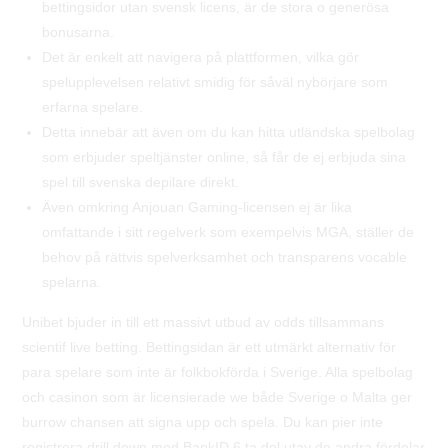
bettingsidor utan svensk licens, är de stora o generösa
bonusarna.
Det är enkelt att navigera på plattformen, vilka gör
spelupplevelsen relativt smidig för såväl nybörjare som
erfarna spelare.
Detta innebär att även om du kan hitta utländska spelbolag
som erbjuder speltjänster online, så får de ej erbjuda sina
spel till svenska depilare direkt.
Även omkring Anjouan Gaming-licensen ej är lika
omfattande i sitt regelverk som exempelvis MGA, ställer de
behov på rättvis spelverksamhet och transparens vocable
spelarna.
Unibet bjuder in till ett massivt utbud av odds tillsammans
scientif live betting. Bettingsidan är ett utmärkt alternativ för
para spelare som inte är folkbokförda i Sverige. Alla spelbolag
och casinon som är licensierade we både Sverige o Malta ger
burrow chansen att signa upp och spela. Du kan pier inte
registrera drill down med BankID 6 ta del utav de andra fördelar