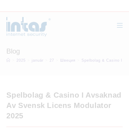
Skip
to
content
Blog
>
2025
>
január
>
27
>
Швеция
>
Spelbolag & Casino I A
Spelbolag & Casino I Avsaknad
Av Svensk Licens Modulator
2025