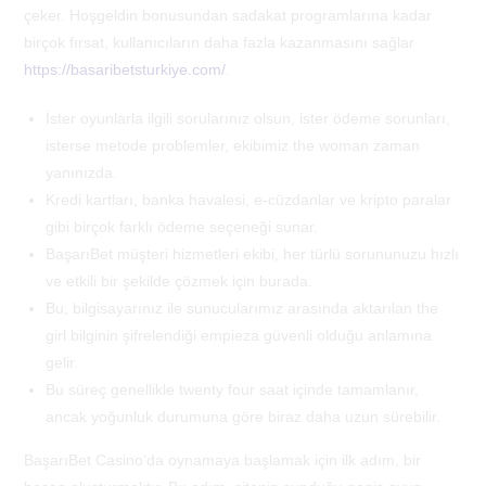
çeker. Hoşgeldin bonusundan sadakat programlarına kadar
birçok fırsat, kullanıcıların daha fazla kazanmasını sağlar
https://basaribetsturkiye.com/
.
İster oyunlarla ilgili sorularınız olsun, ister ödeme sorunları,
isterse metode problemler, ekibimiz the woman zaman
yanınızda.
Kredi kartları, banka havalesi, e-cüzdanlar ve kripto paralar
gibi birçok farklı ödeme seçeneği sunar.
BaşarıBet müşteri hizmetleri ekibi, her türlü sorununuzu hızlı
ve etkili bir şekilde çözmek için burada.
Bu, bilgisayarınız ile sunucularımız arasında aktarılan the
girl bilginin şifrelendiği empieza güvenli olduğu anlamına
gelir.
Bu süreç genellikle twenty four saat içinde tamamlanır,
ancak yoğunluk durumuna göre biraz daha uzun sürebilir.
BaşarıBet Casino’da oynamaya başlamak için ilk adım, bir