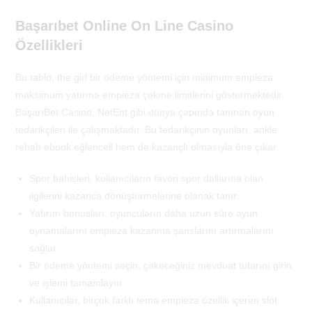
Başarıbet Online On Line Casino
Özellikleri
Bu tablo, the girl bir ödeme yöntemi için minimum empieza
maksimum yatırma empieza çekme limitlerini göstermektedir.
BaşarıBet Casino, NetEnt gibi dünya çapında tanınan oyun
tedarikçileri ile çalışmaktadır. Bu tedarikçinin oyunları, ankle
rehab ebook eğlenceli hem de kazançlı olmasıyla öne çıkar.
Spor bahisleri, kullanıcıların favori spor dallarına olan
ilgilerini kazanca dönüştürmelerine olanak tanır.
Yatırım bonusları, oyuncuların daha uzun süre oyun
oynamalarını empieza kazanma şanslarını artırmalarını
sağlar.
Bir ödeme yöntemi seçin, çekeceğiniz mevduat tutarını girin
ve işlemi tamamlayın.
Kullanıcılar, birçok farklı tema empieza özellik içeren slot