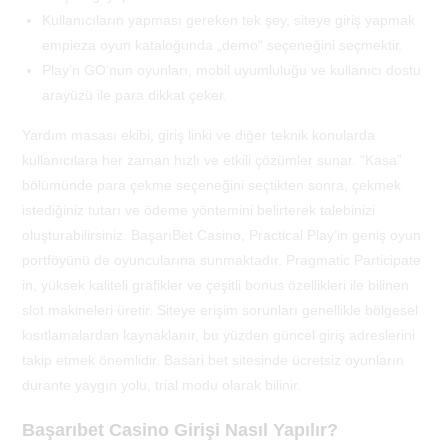
Kullanıcıların yapması gereken tek şey, siteye giriş yapmak
empieza oyun kataloğunda „demo“ seçeneğini seçmektir.
Play’n GO’nun oyunları, mobil uyumluluğu ve kullanıcı dostu
arayüzü ile para dikkat çeker.
Yardım masası ekibi, giriş linki ve diğer teknik konularda
kullanıcılara her zaman hızlı ve etkili çözümler sunar. “Kasa”
bölümünde para çekme seçeneğini seçtikten sonra, çekmek
istediğiniz tutarı ve ödeme yöntemini belirterek talebinizi
oluşturabilirsiniz. BaşarıBet Casino, Practical Play’in geniş oyun
portföyünü de oyuncularına sunmaktadır. Pragmatic Participate
in, yüksek kaliteli grafikler ve çeşitli bonus özellikleri ile bilinen
slot makineleri üretir. Siteye erişim sorunları genellikle bölgesel
kısıtlamalardan kaynaklanır, bu yüzden güncel giriş adreslerini
takip etmek önemlidir. Basari bet sitesinde ücretsiz oyunların
durante yaygın yolu, trial modu olarak bilinir.
Başarıbet Casino Girişi Nasıl Yapılır?