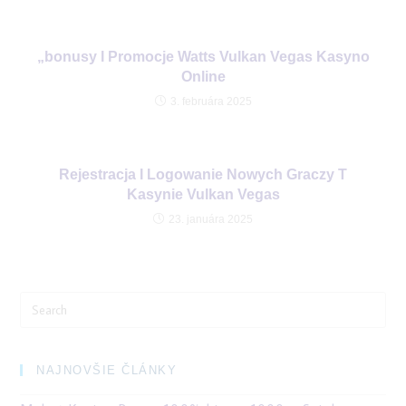
„bonusy I Promocje Watts Vulkan Vegas Kasyno
Online
3. februára 2025
Rejestracja I Logowanie Nowych Graczy T
Kasynie Vulkan Vegas
23. januára 2025
Search
for:
NAJNOVŠIE ČLÁNKY