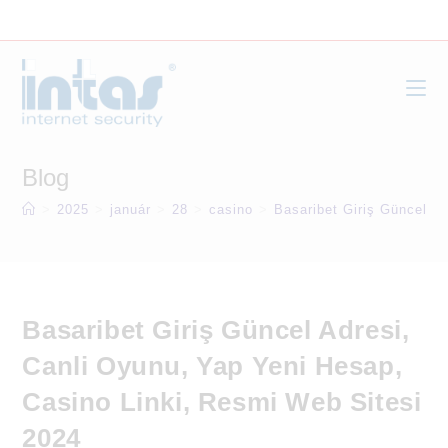
Skip
to
content
Blog
>
2025
>
január
>
28
>
casino
>
Basaribet Giriş Güncel A
Basaribet Giriş Güncel Adresi,
Canli Oyunu, Yap Yeni Hesap,
Casino Linki, Resmi Web Sitesi
2024