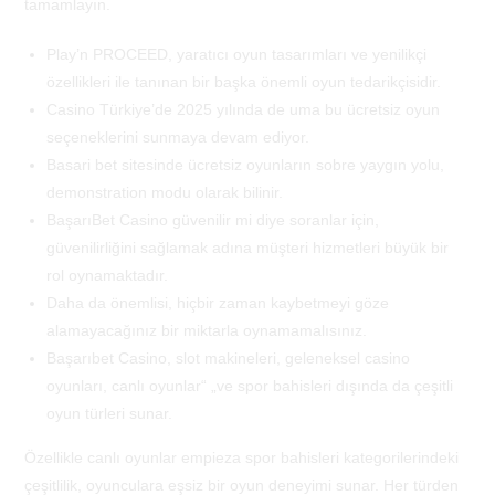
tamamlayın.
Play’n PROCEED, yaratıcı oyun tasarımları ve yenilikçi
özellikleri ile tanınan bir başka önemli oyun tedarikçisidir.
Casino Türkiye’de 2025 yılında de uma bu ücretsiz oyun
seçeneklerini sunmaya devam ediyor.
Basari bet sitesinde ücretsiz oyunların sobre yaygın yolu,
demonstration modu olarak bilinir.
BaşarıBet Casino güvenilir mi diye soranlar için,
güvenilirliğini sağlamak adına müşteri hizmetleri büyük bir
rol oynamaktadır.
Daha da önemlisi, hiçbir zaman kaybetmeyi göze
alamayacağınız bir miktarla oynamamalısınız.
Başarıbet Casino, slot makineleri, geleneksel casino
oyunları, canlı oyunlar“ „ve spor bahisleri dışında da çeşitli
oyun türleri sunar.
Özellikle canlı oyunlar empieza spor bahisleri kategorilerindeki
çeşitlilik, oyunculara eşsiz bir oyun deneyimi sunar. Her türden