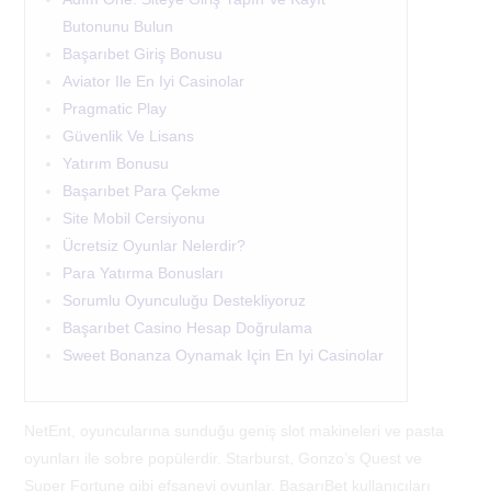
Butonunu Bulun
Başarıbet Giriş Bonusu
Aviator Ile En Iyi Casinolar
Pragmatic Play
Güvenlik Ve Lisans
Yatırım Bonusu
Başarıbet Para Çekme
Site Mobil Cersiyonu
Ücretsiz Oyunlar Nelerdir?
Para Yatırma Bonusları
Sorumlu Oyunculuğu Destekliyoruz
Başarıbet Casino Hesap Doğrulama
Sweet Bonanza Oynamak Için En Iyi Casinolar
NetEnt, oyuncularına sunduğu geniş slot makineleri ve pasta
oyunları ile sobre popülerdir. Starburst, Gonzo’s Quest ve
Super Fortune gibi efsanevi oyunlar, BaşarıBet kullanıcıları