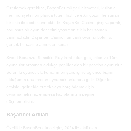
Özetlemek gerekirse, BaşarıBet müşteri hizmetleri, kullanıcı
memnuniyetini ön planda tutan, hızlı ve etkili çözümler sunan
bir ekip ile desteklenmektedir. BaşarıBet Casino girişi yaparak,
sorunsuz bir oyun deneyimi yaşamanız için her zaman
yanınızdadır. Başarıbet Casino’nun canlı oyunlar bölümü,
gerçek bir casino atmosferi sunar.
Sweet Bonanza, Sensible Play tarafından geliştirilen ve Türk
oyuncular arasında oldukça popüler olan bir position oyunudur.
Sorumlu oyunculuk, kumarın bir şans işi ve eğlence biçimi
olduğunun unutmadan oynamak anlamına gelir. Diğer bir
deyişle, gelir elde etmek veya borç ödemek için
oynamamalısınız empieza kayıplarınızın peşine
düşmemelisiniz.
Başarıbet Artıları
Özellikle BaşarıBet güncel giriş 2024 ile aktif olan