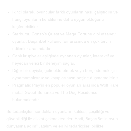
İkinci olarak, oyuncular farklı oyunların nasıl çalıştığını ve
hangi oyunların kendilerine daha uygun olduğunu
keşfedebilirler.
Starburst, Gonzo’s Quest ve Mega Fortune gibi efsanevi
oyunlar, BaşarıBet kullanıcıları arasında en çok tercih
edilenler arasındadır.
Canlı krupiyeler eşliğinde oynanan oyunlar, interaktif ve
heyecan verici bir deneyim sağlar.
Diğer bir deyişle, gelir elde etmek veya borç ödemek için
oynamamalısınız ve kayıplarınızın peşine düşmemelisiniz.
Pragmatic Play’in en popüler oyunları arasında Wolf Rare
metal, Sweet Bonanza ve The Dog Residence
bulunmaktadır.
Bu tedarikçiler, sundukları oyunların kalitesi, çeşitliliği ve
güvenilirliği ile dikkat çekmektedirler. Hadi, BaşarıBet’in oyun
dünyasına adım“ „atalım ve en iyi tedarikçileri birlikte