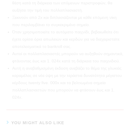
θέση κατά τη διάρκεια των επόμενων περιστροφών, θα
αυξήσει την τιμή του πολλαπλασιαστή.
Ξεκινούν από 2x και διπλασιάζονται με κάθε επόμενη νίκη
που περιλαμβάνει το συγκεκριμένο σημείο.
Όταν χρησιμοποιείτε το αυτόματο παιχνίδι, βεβαιωθείτε ότι
έχετε ορίσει όρια απωλειών και κερδών για να διαχειριστείτε
αποτελεσματικά το bankroll σας.
Αυτοί οι πολλαπλασιαστές μπορούν να αυξηθούν σημαντικά,
φτάνοντας έως και 1. 024x κατά τη διάρκεια του παιχνιδιού.
Αυτή η αναβαθμισμένη έκδοση ανεβάζει το θέμα της γλυκιάς
καραμέλας σε νέα ύψη με την τεράστια δυνατότητα μέγιστου
κέρδους twenty five. 000x και τα βελτιωμένα σημεία
πολλαπλασιαστών που μπορούν να φτάσουν έως και 1.
024x.
YOU MIGHT ALSO LIKE