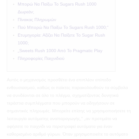
Μπορώ Να Παίξω Το Sugars Rush 1000
Δωρεάν;
Πίνακας Πληρωμών
Πού Μπορώ Να Παίξω Το Sugars Rush 1000;“
Ετυμηγορία: Αξίζει Να Παίξετε Το Sugar Rush
1000;
„Sweets Rush 1000 Από Το Pragmatic Play
Πληροφορίες Παιχνιδιού
Αυτός ο μηχανισμός προσθέτει ένα επιπλέον επίπεδο
ενθουσιασμού, καθώς οι παίκτες παρακολουθούν τα σύμβολα
να συνδέονται σε όλο το πλέγμα, σχηματίζοντας δυνητικά
τεράστια συμπλέγματα που μπορούν να οδηγήσουν σε
σημαντικές πληρωμές. Μπορείτε επίσης να χρησιμοποιήσετε τη
λειτουργία αυτόματης αναπαραγωγής,“ „αν προτιμάτε να
αφήσετε το παιχνίδι να περιστραφεί αυτόματα για έναν
καθορισμένο αριθμό γύρων. Όταν χρησιμοποιείτε το αυτόματο