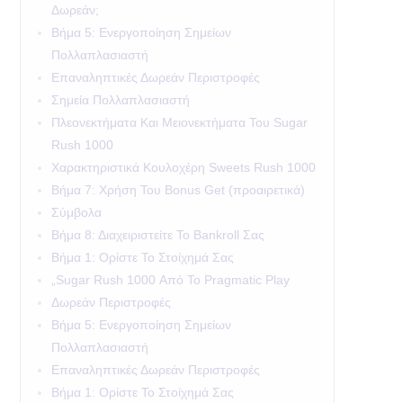
Δωρεάν;
Βήμα 5: Ενεργοποίηση Σημείων
Πολλαπλασιαστή
Επαναληπτικές Δωρεάν Περιστροφές
Σημεία Πολλαπλασιαστή
Πλεονεκτήματα Και Μειονεκτήματα Του Sugar
Rush 1000
Χαρακτηριστικά Κουλοχέρη Sweets Rush 1000
Βήμα 7: Χρήση Του Bonus Get (προαιρετικά)
Σύμβολα
Βήμα 8: Διαχειριστείτε Το Bankroll Σας
Βήμα 1: Ορίστε Το Στοίχημά Σας
„Sugar Rush 1000 Από Το Pragmatic Play
Δωρεάν Περιστροφές
Βήμα 5: Ενεργοποίηση Σημείων
Πολλαπλασιαστή
Επαναληπτικές Δωρεάν Περιστροφές
Βήμα 1: Ορίστε Το Στοίχημά Σας