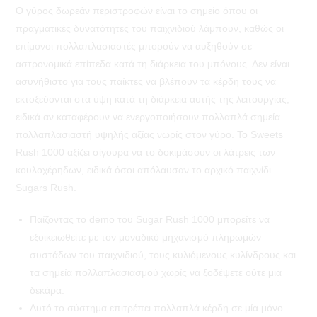
Ο γύρος δωρεάν περιστροφών είναι το σημείο όπου οι
πραγματικές δυνατότητες του παιχνιδιού λάμπουν, καθώς οι
επίμονοι πολλαπλασιαστές μπορούν να αυξηθούν σε
αστρονομικά επίπεδα κατά τη διάρκεια του μπόνους. Δεν είναι
ασυνήθιστο για τους παίκτες να βλέπουν τα κέρδη τους να
εκτοξεύονται στα ύψη κατά τη διάρκεια αυτής της λειτουργίας,
ειδικά αν καταφέρουν να ενεργοποιήσουν πολλαπλά σημεία
πολλαπλασιαστή υψηλής αξίας νωρίς στον γύρο. Το Sweets
Rush 1000 αξίζει σίγουρα να το δοκιμάσουν οι λάτρεις των
κουλοχέρηδων, ειδικά όσοι απόλαυσαν το αρχικό παιχνίδι
Sugars Rush.
Παίζοντας το demo του Sugar Rush 1000 μπορείτε να
εξοικειωθείτε με τον μοναδικό μηχανισμό πληρωμών
συστάδων του παιχνιδιού, τους κυλιόμενους κυλίνδρους και
τα σημεία πολλαπλασιασμού χωρίς να ξοδέψετε ούτε μια
δεκάρα.
Αυτό το σύστημα επιτρέπει πολλαπλά κέρδη σε μία μόνο