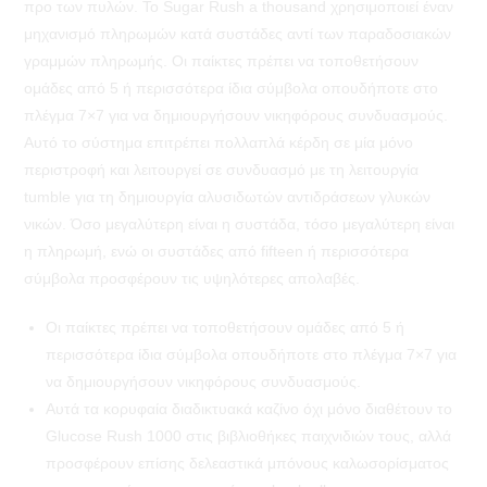
προ των πυλών. Το Sugar Rush a thousand χρησιμοποιεί έναν
μηχανισμό πληρωμών κατά συστάδες αντί των παραδοσιακών
γραμμών πληρωμής. Οι παίκτες πρέπει να τοποθετήσουν
ομάδες από 5 ή περισσότερα ίδια σύμβολα οπουδήποτε στο
πλέγμα 7×7 για να δημιουργήσουν νικηφόρους συνδυασμούς.
Αυτό το σύστημα επιτρέπει πολλαπλά κέρδη σε μία μόνο
περιστροφή και λειτουργεί σε συνδυασμό με τη λειτουργία
tumble για τη δημιουργία αλυσιδωτών αντιδράσεων γλυκών
νικών. Όσο μεγαλύτερη είναι η συστάδα, τόσο μεγαλύτερη είναι
η πληρωμή, ενώ οι συστάδες από fifteen ή περισσότερα
σύμβολα προσφέρουν τις υψηλότερες απολαβές.
Οι παίκτες πρέπει να τοποθετήσουν ομάδες από 5 ή
περισσότερα ίδια σύμβολα οπουδήποτε στο πλέγμα 7×7 για
να δημιουργήσουν νικηφόρους συνδυασμούς.
Αυτά τα κορυφαία διαδικτυακά καζίνο όχι μόνο διαθέτουν το
Glucose Rush 1000 στις βιβλιοθήκες παιχνιδιών τους, αλλά
προσφέρουν επίσης δελεαστικά μπόνους καλωσορίσματος