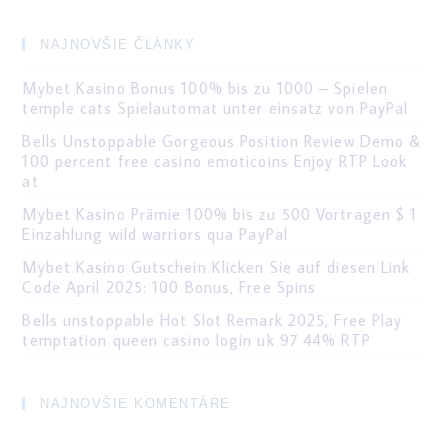
NAJNOVŠIE ČLÁNKY
Mybet Kasino Bonus 100% bis zu 1000 – Spielen
temple cats Spielautomat unter einsatz von PayPal
Bells Unstoppable Gorgeous Position Review Demo &
100 percent free casino emoticoins Enjoy RTP Look
at
Mybet Kasino Prämie 100% bis zu 500 Vortragen $ 1
Einzahlung wild warriors qua PayPal
Mybet Kasino Gutschein Klicken Sie auf diesen Link
Code April 2025: 100 Bonus, Free Spins
Bells unstoppable Hot Slot Remark 2025, Free Play
temptation queen casino login uk 97 44% RTP
NAJNOVŠIE KOMENTÁRE