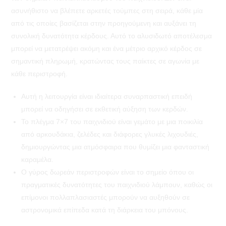
ασυνήθιστο να βλέπετε αρκετές τούμπες στη σειρά, κάθε μία
από τις οποίες βασίζεται στην προηγούμενη και αυξάνει τη
συνολική δυνατότητα κέρδους. Αυτό το αλυσιδωτό αποτέλεσμα
μπορεί να μετατρέψει ακόμη και ένα μέτριο αρχικό κέρδος σε
σημαντική πληρωμή, κρατώντας τους παίκτες σε αγωνία με
κάθε περιστροφή.
Αυτή η λειτουργία είναι ιδιαίτερα συναρπαστική επειδή
μπορεί να οδηγήσει σε εκθετική αύξηση των κερδών.
Το πλέγμα 7×7 του παιχνιδιού είναι γεμάτο με μια ποικιλία
από αρκουδάκια, ζελέδες και διάφορες γλυκές λιχουδιές,
δημιουργώντας μια ατμόσφαιρα που θυμίζει μια φανταστική
καραμέλα.
Ο γύρος δωρεάν περιστροφών είναι το σημείο όπου οι
πραγματικές δυνατότητες του παιχνιδιού λάμπουν, καθώς οι
επίμονοι πολλαπλασιαστές μπορούν να αυξηθούν σε
αστρονομικά επίπεδα κατά τη διάρκεια του μπόνους.