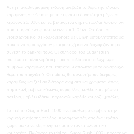
Αυτή η αναβαθμισμένη έκδοση ανεβάζει το θέμα της γλυκιάς
καραμέλας σε νέα ύψη με την τεράστια δυνατότητα μέγιστου
κέρδους 25. 000x και τα βελτιωμένα σημεία πολλαπλασιαστών
που μπορούν να φτάσουν έως και 1. 024x. Ωστόσο, οι
νεοεισερχόμενοι σε κουλοχέρηδες με υψηλή μεταβλητότητα θα
πρέπει να προσεγγίζουν με προσοχή και να διαχειρίζονται με
σύνεση το bankroll τους. Οι κύλινδροι του Sugar Rush
multitude of είναι γεμάτοι με μια ποικιλία από πολύχρωμα
σύμβολα καραμέλας που ταιριάζουν απόλυτα με το ζαχαρούχο
θέμα του παιχνιδιού. Οι παίκτες θα συναντήσουν διάφορες
καραμέλες και ζελέ σε διάφορα σχήματα και χρώματα, όπως
πορτοκαλί, μοβ και κόκκινες καραμέλες, καθώς και πράσινα
αστέρια, μοβ ζελεδάκια, πορτοκαλί καρδιές και ροζ“ „μπάλες.
Το trial του Sugar Rush 1000 είναι διαθέσιμο ακριβώς στην
κορυφή αυτής της σελίδας, προσφέροντάς σας έναν τρόπο
χωρίς ρίσκο να εξερευνήσετε αυτόν τον απολαυστικό
κουλοχέρη. Παίζοντας το trial του Sugar Rush 1000 μπορείτε να