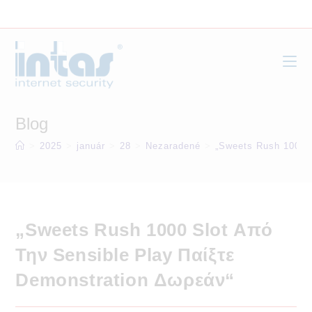
Skip
to
content
Blog
>
2025
>
január
>
28
>
Nezaradené
>
„Sweets Rush 1000 
„Sweets Rush 1000 Slot Από
Την Sensible Play Παίξτε
Demonstration Δωρεάν“