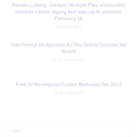
Florida Lottery: Jackpot Multiple Play successful
number casino raging bull sign up to possess
February 18
6. júna 2025
Site Formal De Apostas At The Online Cassino No
Brasil
16. marca 2025
Free 10 No-deposit Casino Bonuses Get 2024
26. mája 2025
Search
for: