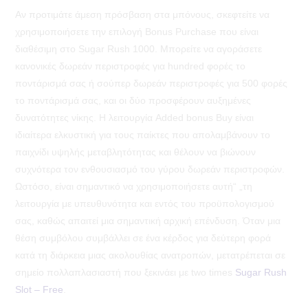
Αν προτιμάτε άμεση πρόσβαση στα μπόνους, σκεφτείτε να
χρησιμοποιήσετε την επιλογή Bonus Purchase που είναι
διαθέσιμη στο Sugar Rush 1000. Μπορείτε να αγοράσετε
κανονικές δωρεάν περιστροφές για hundred φορές το
ποντάρισμά σας ή σούπερ δωρεάν περιστροφές για 500 φορές
το ποντάρισμά σας, και οι δύο προσφέρουν αυξημένες
δυνατότητες νίκης. Η λειτουργία Added bonus Buy είναι
ιδιαίτερα ελκυστική για τους παίκτες που απολαμβάνουν το
παιχνίδι υψηλής μεταβλητότητας και θέλουν να βιώνουν
συχνότερα τον ενθουσιασμό του γύρου δωρεάν περιστροφών.
Ωστόσο, είναι σημαντικό να χρησιμοποιήσετε αυτή“ „τη
λειτουργία με υπευθυνότητα και εντός του προϋπολογισμού
σας, καθώς απαιτεί μια σημαντική αρχική επένδυση. Όταν μια
θέση συμβόλου συμβάλλει σε ένα κέρδος για δεύτερη φορά
κατά τη διάρκεια μιας ακολουθίας ανατροπών, μετατρέπεται σε
σημείο πολλαπλασιαστή που ξεκινάει με two times
Sugar Rush
Slot – Free
.