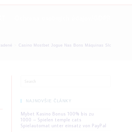
KT
Ochrana osobných údajov/GDPR
radené
>
Casino Mostbet Jogue Nas Bons Máquinas Slots On The 
Search
for:
NAJNOVŠIE ČLÁNKY
Mybet Kasino Bonus 100% bis zu
1000 – Spielen temple cats
Spielautomat unter einsatz von PayPal