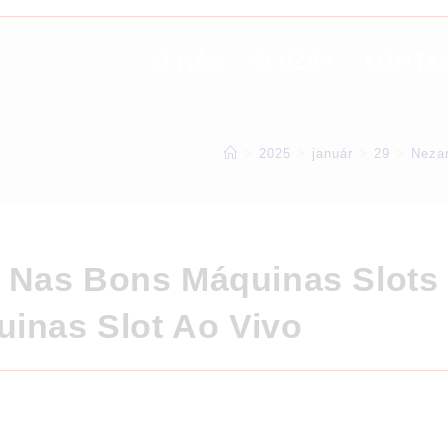
O NÁS
SLUŽBY
KONTA
>
2025
>
január
>
29
>
Neza
 Nas Bons Máquinas Slots
uinas Slot Ao Vivo