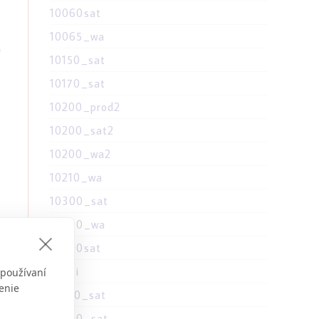
10060sat
10065_wa
e
10150_sat
e
10170_sat
10200_prod2
10200_sat2
10200_wa2
10210_wa
10300_sat
10300_wa
10300sat
1030i
 používaní
enie
10310_sat
10390_sat