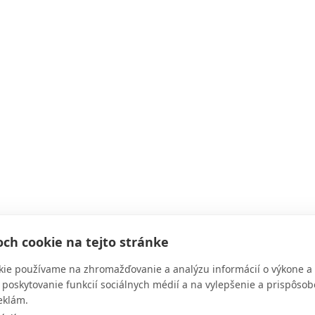
ch cookie na tejto stránke
kie používame na zhromažďovanie a analýzu informácií o výkone a
 poskytovanie funkcií sociálnych médií a na vylepšenie a prispôsob
eklám.