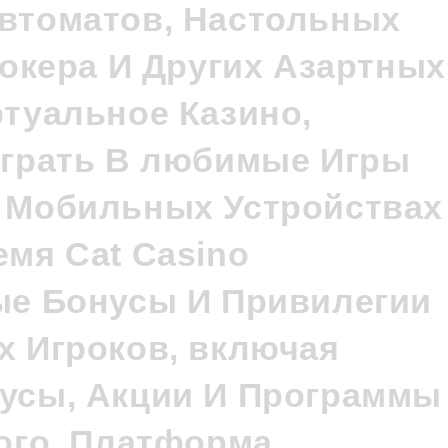
втоматов, Настольных
покера И Других Азартных
туальное Казино,
Играть В любимые Игры
 Мобильных Устройствах
мя Cat Casino
ые Бонусы И Привилегии
х Игроков, включая
усы, Акции И Программы
ого, Платформа