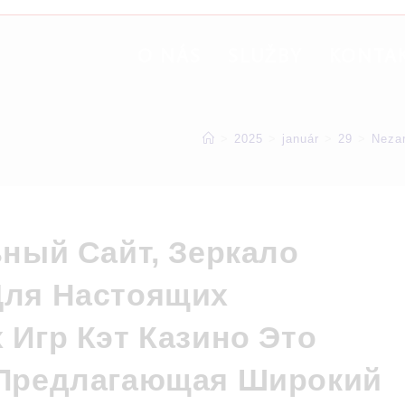
O NÁS
SLUŽBY
KONTA
>
2025
>
január
>
29
>
Neza
ный Сайт, Зеркало
Для Настоящих
Игр Кэт Казино Это
 Предлагающая Широкий