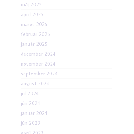
máj 2025
apríl 2025
marec 2025
február 2025
január 2025
december 2024
november 2024
september 2024
august 2024
júl 2024
jún 2024
január 2024
jún 2023
apríl 2023