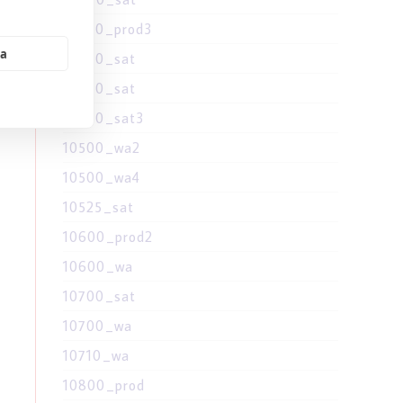
10400_prod3
ia
10400_sat
10500_sat
10500_sat3
10500_wa2
10500_wa4
10525_sat
10600_prod2
10600_wa
10700_sat
10700_wa
10710_wa
10800_prod