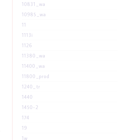
10831_wa
10985_wa
11
1113i
1126
11380_wa
11400_wa
11800_prod
1240_tr
1440
1450-2
174
19
.
1w