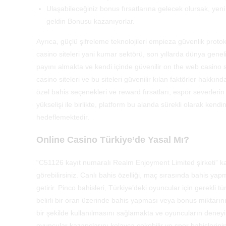
Ulaşabileceğiniz bonus fırsatlarına gelecek olursak, yen
geldin Bonusu kazanıyorlar.
Ayrıca, güçlü şifreleme teknolojileri empieza güvenlik protoko
casino siteleri yani kumar sektörü, son yıllarda dünya gene
payını almakta ve kendi içinde güvenilir on the web casino 
casino siteleri ve bu siteleri güvenilir kılan faktörler hakkı
özel bahis seçenekleri ve reward fırsatları, espor severlerin
yükselişi ile birlikte, platform bu alanda sürekli olarak ken
hedeflemektedir.
Online Casino Türkiye’de Yasal Mı?
“C51126 kayıt numaralı Realm Enjoyment Limited şirketi” k
görebilirsiniz. Canlı bahis özelliği, maç sırasında bahis y
getirir. Pinco bahisleri, Türkiye’deki oyuncular için gerekli
belirli bir oran üzerinde bahis yapması veya bonus miktarını b
bir şekilde kullanılmasını sağlamakta ve oyuncuların deneyi
oyuncular kazançlarını kolayca çekebilir ve spor bahislerinin k