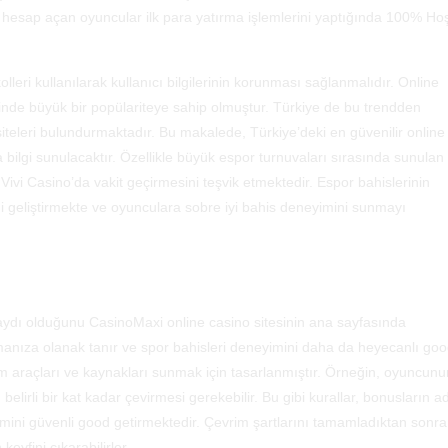
i hesap açan oyuncular ilk para yatırma işlemlerini yaptığında 100% Ho
lleri kullanılarak kullanıcı bilgilerinin korunması sağlanmalıdır. Online
linde büyük bir popülariteye sahip olmuştur. Türkiye de bu trendden
siteleri bulundurmaktadır. Bu makalede, Türkiye’deki en güvenilir online
nda bilgi sunulacaktır. Özellikle büyük espor turnuvaları sırasında sunulan
 Vivi Casino’da vakit geçirmesini teşvik etmektedir. Espor bahislerinin
dini geliştirmekte ve oyunculara sobre iyi bahis deneyimini sunmayı
aydı olduğunu CasinoMaxi online casino sitesinin ana sayfasında
apmanıza olanak tanır ve spor bahisleri deneyimini daha da heyecanlı go
 tüm araçları ve kaynakları sunmak için tasarlanmıştır. Örneğin, oyuncunu
elirli bir kat kadar çevirmesi gerekebilir. Bu gibi kurallar, bonusların ad
mini güvenli good getirmektedir. Çevrim şartlarını tamamladıktan sonra
eyfini çıkarabilirler.