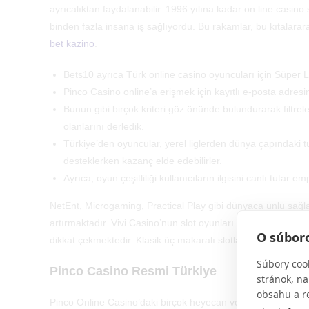
ayrıcalıktan faydalanabilir. 1996 yılına kadar on line cas
binden fazla insana iş sağlıyordu. Bu rakamlar, bu kıtalar
bet kazino
.
Bets10 ayrıca Türk online casino oyuncuları için Süper 
Pinco Casino online’a erişmek için kayıtlı e-posta adresin
Bunun gibi birçok kriteri göz önünde bulundurarak filtreled
olanlarını derledik.
Türkiye’den oyuncular, yerel liglerden dünya çapındaki tu
desteklerken kazanç elde edebilirler.
Ayrıca, oyun çeşitliliği kullanıcıların ilgisini canlı tutar 
NetEnt, Microgaming, Practical Play gibi dünyaca ünlü sağlayıc
artırmaktadır. Vivi Casino’nun slot oyunları bölümü, geniş bi
O súboro
dikkat çekmektedir. Klasik üç makaralı slotlardan, modern v
Súbory coo
Pinco Casino Resmi Türkiye
stránok, na
obsahu a r
Pinco Online Casino’daki birçok heyecan verici teklif arasın