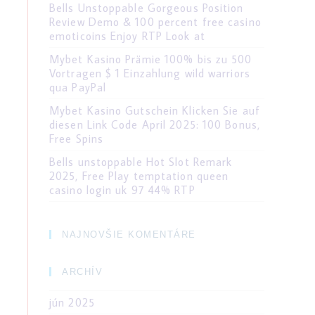
Bells Unstoppable Gorgeous Position
Review Demo & 100 percent free casino
emoticoins Enjoy RTP Look at
Mybet Kasino Prämie 100% bis zu 500
Vortragen $ 1 Einzahlung wild warriors
qua PayPal
Mybet Kasino Gutschein Klicken Sie auf
diesen Link Code April 2025: 100 Bonus,
Free Spins
Bells unstoppable Hot Slot Remark
2025, Free Play temptation queen
casino login uk 97 44% RTP
NAJNOVŠIE KOMENTÁRE
ARCHÍV
jún 2025