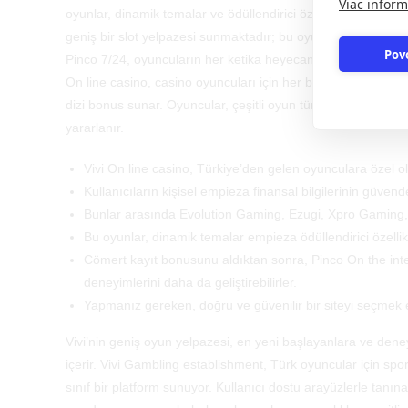
Viac inform
oyunlar, dinamik temalar ve ödüllendirici özelliklerle ilgi ç
geniş bir slot yelpazesi sunmaktadır; bu oyunlar, etkileyici
Pov
Pinco 7/24, oyuncuların her ketika heyecan dolu dönüşlerin 
On line casino, casino oyuncuları için her biri ankle rehab 
dizi bonus sunar. Oyuncular, çeşitli oyun türlerinde maksi
yararlanır.
Vivi On line casino, Türkiye’den gelen oyunculara özel o
Kullanıcıların kişisel empieza finansal bilgilerinin güvend
Bunlar arasında Evolution Gaming, Ezugi, Xpro Gaming
Bu oyunlar, dinamik temalar empieza ödüllendirici özellikl
Cömert kayıt bonusunu aldıktan sonra, Pinco On the int
deneyimlerini daha da geliştirebilirler.
Yapmanız gereken, doğru ve güvenilir bir siteyi seçmek 
Vivi’nin geniş oyun yelpazesi, en yeni başlayanlara ve deney
içerir. Vivi Gambling establishment, Türk oyuncular için spor
sınıf bir platform sunuyor. Kullanıcı dostu arayüzlerle tanın