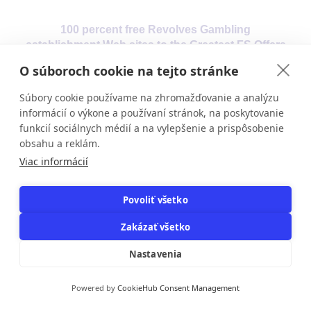
100 percent free Revolves Gambling
establishment Web sites to the Greatest FS Offers
regarding the Us
O súboroch cookie na tejto stránke
14. apríla 2025
Súbory cookie používame na zhromažďovanie a analýzu
informácií o výkone a používaní stránok, na poskytovanie
Search
funkcií sociálnych médií a na vylepšenie a prispôsobenie
for:
obsahu a reklám.
Viac informácií
NAJNOVŠIE ČLÁNKY
Povoliť všetko
Mybet Kasino Bonus 100% bis zu 1000 – Spielen
temple cats Spielautomat unter einsatz von PayPal
Zakázať všetko
Bells Unstoppable Gorgeous Position Review Demo &
Nastavenia
100 percent free casino emoticoins Enjoy RTP Look
at
Powered by
CookieHub Consent Management
Mybet Kasino Prämie 100% bis zu 500 Vortragen $ 1