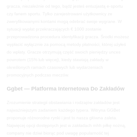
gracza, niezależnie od tego, bądź jesteś entuzjastą e-sportu
czy fanem sportu. Tylko zarejestrowani użytkownicy ze
zweryfikowanymi kontami mogą odebrać swoje wygrane. W
sytuacji wypłat przekraczających € 1000 zostanie
przeprowadzona procedura identyfikacji gracza. Środki możesz
wypłacić wyłącznie za pomocą metody płatności, której użyłeś
do wpłaty. Gracze otrzymują część swoich pieniędzy unces
powrotem (15% lub więcej), kiedy stawiają zakłady w
określonych ramach czasowych lub wydarzeniach
promocyjnych podczas meczów.
Ggbet — Platforma Internetowa Do Zakładów
Zrozumienie strategii obstawiania i rodzajów zakładów jest
najważniejszym zadaniem każdego typera. Witryna GGBet
proponuje różnorodne rynki i jest to nasza główna zaleta.
Najwięcej opcji dostępnych jest w zakładach mhh piłkę nożną,
company nie dziwi biorąc pod uwagę popularność tej