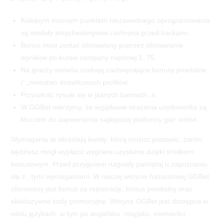
Kolejnym mocnym punktem niezawodnego oprogramowania
są moduły antycheatingowe i ochrona przed hackami.
Bonus musi zostać obstawiony poprzez obstawianie
wyników po kursie company najmniej 1, 75.
Na graczy serwisu czekają zachwycające bonusy powitalne
i“ „mnóstwo dodatkowych profitów.
Przyszłość rysuje się w jasnych barwach, a
W GGBet wierzymy, że wyjątkowe wrażenia użytkownika są
kluczem do zapewnienia najlepszej platformy gier online.
Wymagania te określają kwotę, którą musisz postawić, zanim
będziesz mógł wypłacić wygrane uzyskane dzięki środkom
bonusowym. Przed przyjęciem nagrody pamiętaj u zapoznaniu
się z . tymi wymaganiami. W naszej witrynie hazardowej GGBet
oferowany jest bonus za rejestrację, bonus powitalny oraz
ekskluzywne kody promocyjne. Witryna GGBet jest dostępna w
wielu językach, w tym po angielsku, rosyjsku, niemiecku,