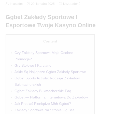
Post
Post
Post
intasadm
29. januára 2025
Nezaradené
Author:
published:
Category:
Ggbet Zakłady Sportowe I
Esportowe Twoje Kasyno Online
Content
Czy Zakłady Sportowe Mają Osobne
Promocje?
Gry Stołowe I Karciane
Jakie Są Najlepsze Ggbet Zakłady Sportowe
Ggbet Sports Activity: Rodzaje Zakładów
Bukmacherskich
Ggbet Zakłady Bukmacherskie Faq
Ggbet — Platforma Internetowa Do Zakładów
Jak Przelać Pieniądze Mhh Ggbet?
Zakłady Sportowe Na Stronie Gg Bet