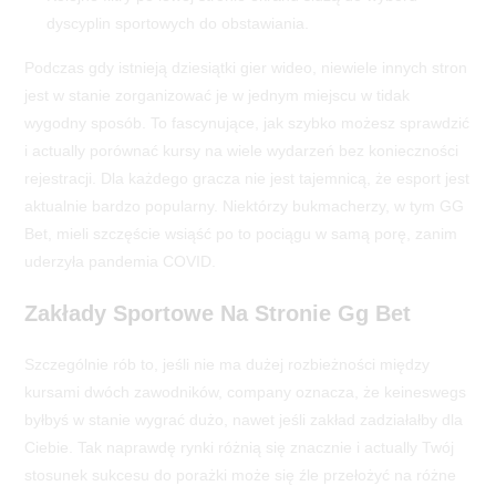
dyscyplin sportowych do obstawiania.
Podczas gdy istnieją dziesiątki gier wideo, niewiele innych stron
jest w stanie zorganizować je w jednym miejscu w tidak
wygodny sposób. To fascynujące, jak szybko możesz sprawdzić
i actually porównać kursy na wiele wydarzeń bez konieczności
rejestracji. Dla każdego gracza nie jest tajemnicą, że esport jest
aktualnie bardzo popularny. Niektórzy bukmacherzy, w tym GG
Bet, mieli szczęście wsiąść po to pociągu w samą porę, zanim
uderzyła pandemia COVID.
Zakłady Sportowe Na Stronie Gg Bet
Szczególnie rób to, jeśli nie ma dużej rozbieżności między
kursami dwóch zawodników, company oznacza, że keineswegs
byłbyś w stanie wygrać dużo, nawet jeśli zakład zadziałałby dla
Ciebie. Tak naprawdę rynki różnią się znacznie i actually Twój
stosunek sukcesu do porażki może się źle przełożyć na różne