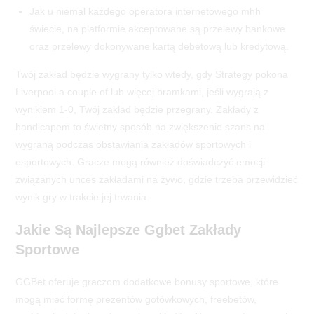
Jak u niemal każdego operatora internetowego mhh
świecie, na platformie akceptowane są przelewy bankowe
oraz przelewy dokonywane kartą debetową lub kredytową.
Twój zakład będzie wygrany tylko wtedy, gdy Strategy pokona
Liverpool a couple of lub więcej bramkami, jeśli wygrają z
wynikiem 1-0, Twój zakład będzie przegrany. Zakłady z
handicapem to świetny sposób na zwiększenie szans na
wygraną podczas obstawiania zakładów sportowych i
esportowych. Gracze mogą również doświadczyć emocji
związanych unces zakładami na żywo, gdzie trzeba przewidzieć
wynik gry w trakcie jej trwania.
Jakie Są Najlepsze Ggbet Zakłady
Sportowe
GGBet oferuje graczom dodatkowe bonusy sportowe, które
mogą mieć formę prezentów gotówkowych, freebetów,