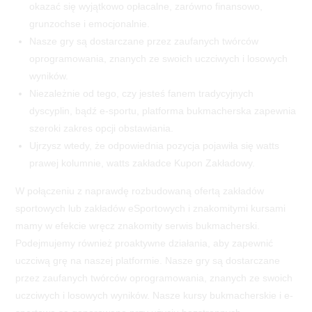
okazać się wyjątkowo opłacalne, zarówno finansowo,
grunzochse i emocjonalnie.
Nasze gry są dostarczane przez zaufanych twórców
oprogramowania, znanych ze swoich uczciwych i losowych
wyników.
Niezależnie od tego, czy jesteś fanem tradycyjnych
dyscyplin, bądź e-sportu, platforma bukmacherska zapewnia
szeroki zakres opcji obstawiania.
Ujrzysz wtedy, że odpowiednia pozycja pojawiła się watts
prawej kolumnie, watts zakładce Kupon Zakładowy.
W połączeniu z naprawdę rozbudowaną ofertą zakładów
sportowych lub zakładów eSportowych i znakomitymi kursami
mamy w efekcie wręcz znakomity serwis bukmacherski.
Podejmujemy również proaktywne działania, aby zapewnić
uczciwą grę na naszej platformie. Nasze gry są dostarczane
przez zaufanych twórców oprogramowania, znanych ze swoich
uczciwych i losowych wyników. Nasze kursy bukmacherskie i e-