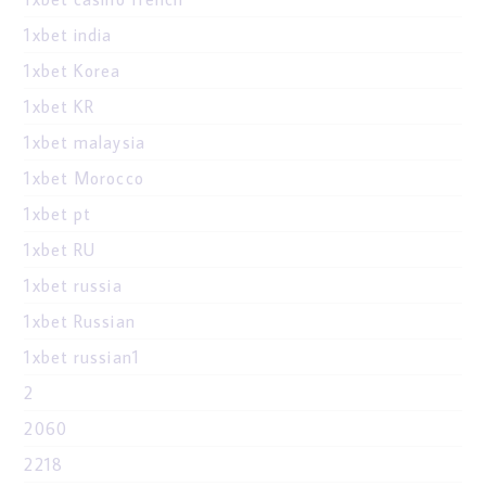
1xbet india
1xbet Korea
1xbet KR
1xbet malaysia
1xbet Morocco
1xbet pt
1xbet RU
1xbet russia
1xbet Russian
1xbet russian1
2
2060
2218