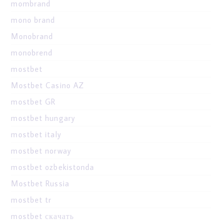
mombrand
mono brand
Monobrand
monobrend
mostbet
Mostbet Casino AZ
mostbet GR
mostbet hungary
mostbet italy
mostbet norway
mostbet ozbekistonda
Mostbet Russia
mostbet tr
mostbet скачать