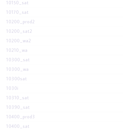
10150_sat
10170_sat
10200_prod2
10200_sat2
10200_wa2
10210_wa
10300_sat
10300_wa
10300sat
1030i
10310_sat
10390_sat
10400_prod3
10400_sat