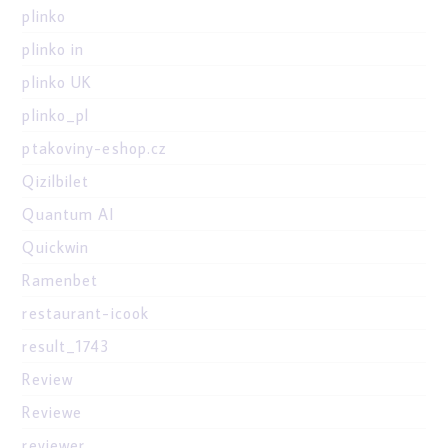
plinko
plinko in
plinko UK
plinko_pl
ptakoviny-eshop.cz
Qizilbilet
Quantum AI
Quickwin
Ramenbet
restaurant-icook
result_1743
Review
Reviewe
reviewer