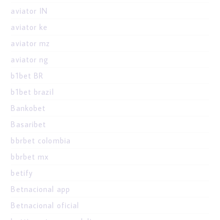
aviator IN
aviator ke
aviator mz
aviator ng
b1bet BR
b1bet brazil
Bankobet
Basaribet
bbrbet colombia
bbrbet mx
betify
Betnacional app
Betnacional oficial