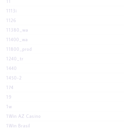
11
1113i
1126
11380_wa
11400_wa
11800_prod
1240_tr
1440
1450-2
174
19
1w
1Win AZ Casino
1Win Brasil