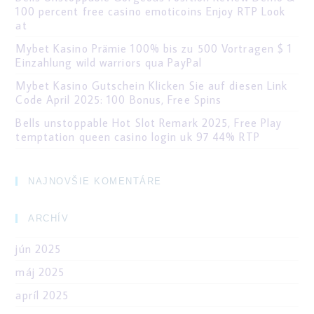
100 percent free casino emoticoins Enjoy RTP Look
at
Mybet Kasino Prämie 100% bis zu 500 Vortragen $ 1
Einzahlung wild warriors qua PayPal
Mybet Kasino Gutschein Klicken Sie auf diesen Link
Code April 2025: 100 Bonus, Free Spins
Bells unstoppable Hot Slot Remark 2025, Free Play
temptation queen casino login uk 97 44% RTP
NAJNOVŠIE KOMENTÁRE
ARCHÍV
jún 2025
máj 2025
apríl 2025