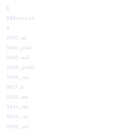
8
888starz bd
9
9100_wa
9440_prod
9500_wa2
9600_prod3
9600_sat
9617_tr
9650_wa
9835_sat
9870_sat
9900_sat