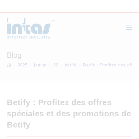
Skip
to
content
Blog
>
2025
>
január
>
30
>
betify
>
Betify : Profitez des offr
Betify : Profitez des offres
spéciales et des promotions de
Betify