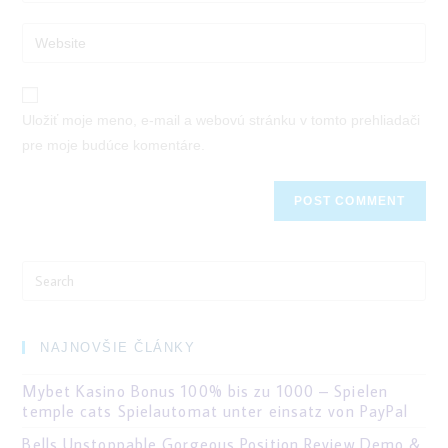
username
email
Enter
your
website
URL
Uložiť moje meno, e-mail a webovú stránku v tomto prehliadači
(optional)
pre moje budúce komentáre.
Search
for:
NAJNOVŠIE ČLÁNKY
Mybet Kasino Bonus 100% bis zu 1000 – Spielen
temple cats Spielautomat unter einsatz von PayPal
Bells Unstoppable Gorgeous Position Review Demo &