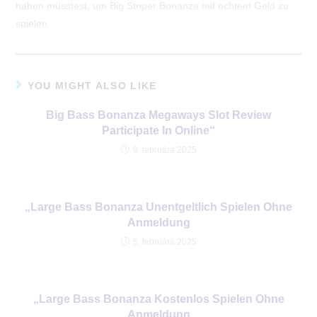
haben müsstest, um Big Striper Bonanza mit echtem Geld zu
spielen.
YOU MIGHT ALSO LIKE
Big Bass Bonanza Megaways Slot Review
Participate In Online“
9. februára 2025
„Large Bass Bonanza Unentgeltlich Spielen Ohne
Anmeldung
5. februára 2025
„Large Bass Bonanza Kostenlos Spielen Ohne
Anmeldung