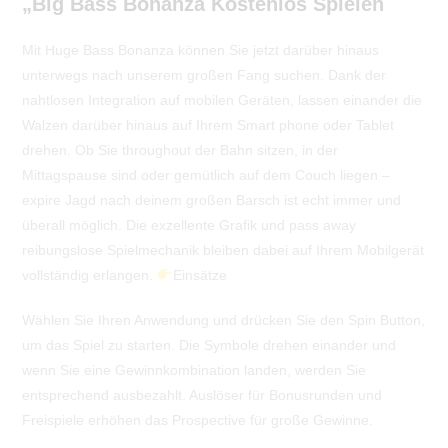
„Big Bass Bonanza Kostenlos Spielen
Mit Huge Bass Bonanza können Sie jetzt darüber hinaus
unterwegs nach unserem großen Fang suchen. Dank der
nahtlosen Integration auf mobilen Geräten, lassen einander die
Walzen darüber hinaus auf Ihrem Smart phone oder Tablet
drehen. Ob Sie throughout der Bahn sitzen, in der
Mittagspause sind oder gemütlich auf dem Couch liegen –
expire Jagd nach deinem großen Barsch ist echt immer und
überall möglich. Die exzellente Grafik und pass away
reibungslose Spielmechanik bleiben dabei auf Ihrem Mobilgerät
vollständig erlangen.
Einsätze
Wählen Sie Ihren Anwendung und drücken Sie den Spin Button,
um das Spiel zu starten. Die Symbole drehen einander und
wenn Sie eine Gewinnkombination landen, werden Sie
entsprechend ausbezahlt. Auslöser für Bonusrunden und
Freispiele erhöhen das Prospective für große Gewinne.