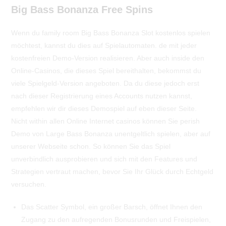
Big Bass Bonanza Free Spins
Wenn du family room Big Bass Bonanza Slot kostenlos spielen
möchtest, kannst du dies auf Spielautomaten. de mit jeder
kostenfreien Demo-Version realisieren. Aber auch inside den
Online-Casinos, die dieses Spiel bereithalten, bekommst du
viele Spielgeld-Version angeboten. Da du diese jedoch erst
nach dieser Registrierung eines Accounts nutzen kannst,
empfehlen wir dir dieses Demospiel auf eben dieser Seite.
Nicht within allen Online Internet casinos können Sie perish
Demo von Large Bass Bonanza unentgeltlich spielen, aber auf
unserer Webseite schon. So können Sie das Spiel
unverbindlich ausprobieren und sich mit den Features und
Strategien vertraut machen, bevor Sie Ihr Glück durch Echtgeld
versuchen.
Das Scatter Symbol, ein großer Barsch, öffnet Ihnen den
Zugang zu den aufregenden Bonusrunden und Freispielen,