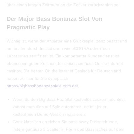
über einen langen Zeitraum an die Zocker zurückzahlen soll.
Der Major Bass Bonanza Slot Von
Pragmatic Play
Wichtig ist, wenn der Anbieter eine Glücksspiellizenz besitzt und
am besten durch Institutionen wie eCOGRA oder iTech
Labratories zertifiziert ist. Ein kompetenter Kundendienst ist
ebenso ein gutes Zeichen, für dieses seriöses Online Internet
casinos. Die besten On the internet Casinos für Deutschland
haben wir hier für Sie synoptisch
https://bigbassbonanzaspiele.com.de/
.
Wenn du den Big Bass Paz Slot kostenlos zocken möchtest,
kannst man dies auf Spielautomaten. de mit jeder
kostenfreien Demo-Version realisieren.
Ganz klassisch erreichen Sie pass away Freispielrunde,
indem genauso 3 Scatter in Form des Bassfisches auf dem