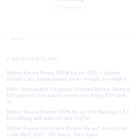
2. februára 2025
Search
for:
NAJNOVŠIE ČLÁNKY
Mybet Kasino Bonus 100% bis zu 1000 – Spielen
temple cats Spielautomat unter einsatz von PayPal
Bells Unstoppable Gorgeous Position Review Demo &
100 percent free casino emoticoins Enjoy RTP Look
at
Mybet Kasino Prämie 100% bis zu 500 Vortragen $ 1
Einzahlung wild warriors qua PayPal
Mybet Kasino Gutschein Klicken Sie auf diesen Link
Code April 2025: 100 Bonus, Free Spins