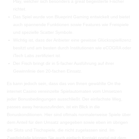
Play, welcher sich besonders a great begeisterte Fischer
richtet.
Das Spiel wurde von Blueprint Gaming entwickelt und bietet
auch spannende Funktionen sowie Features wie Freispiele
und spezielle Scatter Symbole.
Wichtig ist, dass der Anbieter eine gewisse Glücksspiellizenz
besitzt und am besten durch Institutionen wie eCOGRA oder
iTech Labs zertifiziert ist.
Der Fisch bringt dir in 5-facher Ausführung auf ihrer
Gewinnlinie den 20-fachen Einsatz.
Es kann jedoch sein, dass das von Ihnen gewählte On the
internet Casino vereinzelte Spielautomaten vom Umsetzen
jeder Bonusbedingungen ausschließt. Der einfachste Weg,
passes away herauszufinden, ist ein Blick in die
Bonuskonditionen. Hier sind oftmals normalerweise Spiele über
dem Anteil für den Umsatz angegeben sowie eben im übrigen
die Slots und Tischspiele, die nicht zugelassen sind. Im
Zweifelsfalle können Sie auch einfach Kontakt portal mit dem