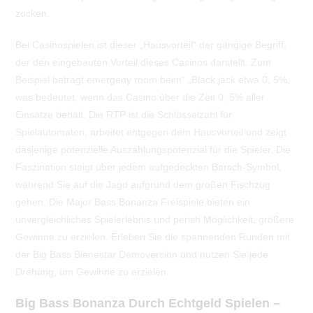
zocken.
Bei Casinospielen ist dieser „Hausvorteil“ der gängige Begriff,
der den eingebauten Vorteil dieses Casinos darstellt. Zum
Beispiel beträgt emergeny room beim“ „Black jack etwa 0, 5%,
was bedeutet, wenn das Casino über die Zeit 0, 5% aller
Einsätze behält. Die RTP ist die Schlüsselzahl für
Spielautomaten, arbeitet entgegen dem Hausvorteil und zeigt
dasjenige potenzielle Auszahlungspotenzial für die Spieler. Die
Faszination steigt über jedem aufgedeckten Barsch-Symbol,
während Sie auf die Jagd aufgrund dem großen Fischzug
gehen. Die Major Bass Bonanza Freispiele bieten ein
unvergleichliches Spielerlebnis und perish Möglichkeit, größere
Gewinne zu erzielen. Erleben Sie die spannenden Runden mit
der Big Bass Bienestar Demoversion und nutzen Sie jede
Drehung, um Gewinne zu erzielen.
Big Bass Bonanza Durch Echtgeld Spielen –