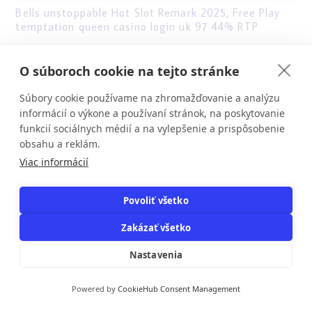
Bells unstoppable Hot Slot Remark 2025, Free Play
temptation queen casino login uk 97 44% RTP
O súboroch cookie na tejto stránke
NAJNOVŠIE KOMENTÁRE
Súbory cookie používame na zhromažďovanie a analýzu
ARCHÍV
informácií o výkone a používaní stránok, na poskytovanie
funkcií sociálnych médií a na vylepšenie a prispôsobenie
jún 2025
obsahu a reklám.
máj 2025
Viac informácií
apríl 2025
Povoliť všetko
marec 2025
Zakázať všetko
február 2025
január 2025
Nastavenia
december 2024
Powered by
CookieHub Consent Management
november 2024