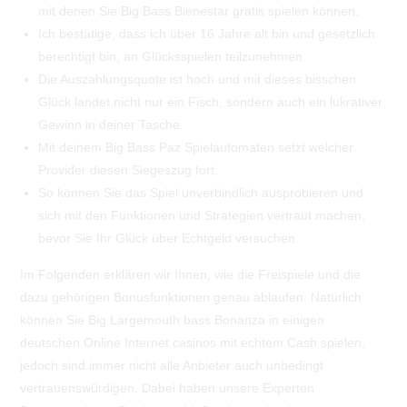
mit denen Sie Big Bass Bienestar gratis spielen können.
Ich bestätige, dass ich über 16 Jahre alt bin und gesetzlich
berechtigt bin, an Glücksspielen teilzunehmen.
Die Auszahlungsquote ist hoch und mit dieses bisschen
Glück landet nicht nur ein Fisch, sondern auch ein lukrativer
Gewinn in deiner Tasche.
Mit deinem Big Bass Paz Spielautomaten setzt welcher
Provider diesen Siegeszug fort.
So können Sie das Spiel unverbindlich ausprobieren und
sich mit den Funktionen und Strategien vertraut machen,
bevor Sie Ihr Glück über Echtgeld versuchen.
Im Folgenden erklären wir Ihnen, wie die Freispiele und die
dazu gehörigen Bonusfunktionen genau ablaufen. Natürlich
können Sie Big Largemouth bass Bonanza in einigen
deutschen Online Internet casinos mit echtem Cash spielen,
jedoch sind immer nicht alle Anbieter auch unbedingt
vertrauenswürdigen. Dabei haben unsere Experten