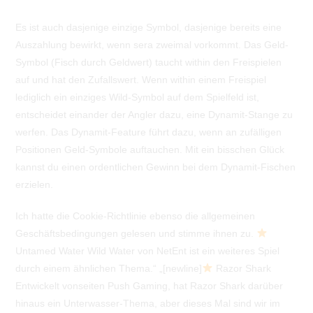
Es ist auch dasjenige einzige Symbol, dasjenige bereits eine
Auszahlung bewirkt, wenn sera zweimal vorkommt. Das Geld-
Symbol (Fisch durch Geldwert) taucht within den Freispielen
auf und hat den Zufallswert. Wenn within einem Freispiel
lediglich ein einziges Wild-Symbol auf dem Spielfeld ist,
entscheidet einander der Angler dazu, eine Dynamit-Stange zu
werfen. Das Dynamit-Feature führt dazu, wenn an zufälligen
Positionen Geld-Symbole auftauchen. Mit ein bisschen Glück
kannst du einen ordentlichen Gewinn bei dem Dynamit-Fischen
erzielen.
Ich hatte die Cookie-Richtlinie ebenso die allgemeinen
Geschäftsbedingungen gelesen und stimme ihnen zu.
Untamed Water Wild Water von NetEnt ist ein weiteres Spiel
durch einem ähnlichen Thema.“ „[newline]
Razor Shark
Entwickelt vonseiten Push Gaming, hat Razor Shark darüber
hinaus ein Unterwasser-Thema, aber dieses Mal sind wir im