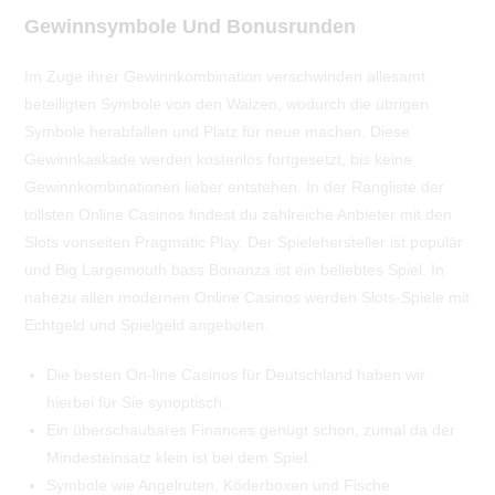
Gewinnsymbole Und Bonusrunden
Im Zuge ihrer Gewinnkombination verschwinden allesamt
beteiligten Symbole von den Walzen, wodurch die übrigen
Symbole herabfallen und Platz für neue machen. Diese
Gewinnkaskade werden kostenlos fortgesetzt, bis keine
Gewinnkombinationen lieber entstehen. In der Rangliste der
tollsten Online Casinos findest du zahlreiche Anbieter mit den
Slots vonseiten Pragmatic Play. Der Spielehersteller ist populär
und Big Largemouth bass Bonanza ist ein beliebtes Spiel. In
nahezu allen modernen Online Casinos werden Slots-Spiele mit
Echtgeld und Spielgeld angeboten.
Die besten On-line Casinos für Deutschland haben wir
hierbei für Sie synoptisch.
Ein überschaubares Finances genügt schon, zumal da der
Mindesteinsatz klein ist bei dem Spiel.
Symbole wie Angelruten, Köderboxen und Fische