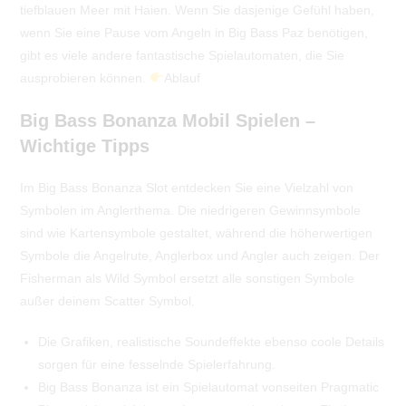
tiefblauen Meer mit Haien. Wenn Sie dasjenige Gefühl haben,
wenn Sie eine Pause vom Angeln in Big Bass Paz benötigen,
gibt es viele andere fantastische Spielautomaten, die Sie
ausprobieren können.
Ablauf
Big Bass Bonanza Mobil Spielen –
Wichtige Tipps
Im Big Bass Bonanza Slot entdecken Sie eine Vielzahl von
Symbolen im Anglerthema. Die niedrigeren Gewinnsymbole
sind wie Kartensymbole gestaltet, während die höherwertigen
Symbole die Angelrute, Anglerbox und Angler auch zeigen. Der
Fisherman als Wild Symbol ersetzt alle sonstigen Symbole
außer deinem Scatter Symbol.
Die Grafiken, realistische Soundeffekte ebenso coole Details
sorgen für eine fesselnde Spielerfahrung.
Big Bass Bonanza ist ein Spielautomat vonseiten Pragmatic