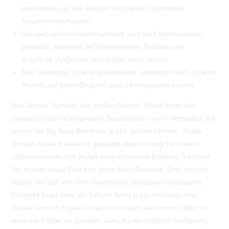
erscheinen auf den Walzen und bieten spannende
Gewinnmöglichkeiten.
Die niedrigeren Gewinnsymbole sind als Kartensymbole
gestaltet, während die höherwertigen Symbole die
Angelrute, Anglerbox und Angler auch zeigen.
Das Gameplay ist sehr aufwändiger, weswegen sich zu dem
Absicht auf jeden Drop ein paar Übungsspiele lohnen.
Das Scatter Symbol, das großer Barsch, öffnet Ihnen den
Zugang zu den aufregenden Bonusrunden und Freispielen, mit
denen Sie Big Bass Bienestar gratis spielen können. Jedes
Symbol ist auch liebevoll gestaltet ebenso sorgt für dieses
unterhaltsames und visuell ansprechendes Erlebnis. Tauchen
Sie in pass away Welt des Huge Bass Bonanza Slots ein und
lassen Sie sich von den charmanten Symbolen verzaubern.
Echtgeld head wear als Einsatz living area unschlagbaren
Vorteil, wenn Echtgeld-Gewinne möglich sind immer. Aber es
wäre ein Fehler zu glauben, dass du viel Geld zur Verfügung