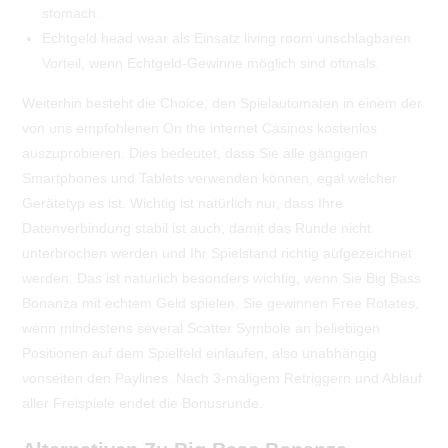
stomach.
Echtgeld head wear als Einsatz living room unschlagbaren
Vorteil, wenn Echtgeld-Gewinne möglich sind oftmals.
Weiterhin besteht die Choice, den Spielautomaten in einem der
von uns empfohlenen On the internet Casinos kostenlos
auszuprobieren. Dies bedeutet, dass Sie alle gängigen
Smartphones und Tablets verwenden können, egal welcher
Gerätetyp es ist. Wichtig ist natürlich nur, dass Ihre
Datenverbindung stabil ist auch, damit das Runde nicht
unterbrochen werden und Ihr Spielstand richtig aufgezeichnet
werden. Das ist natürlich besonders wichtig, wenn Sie Big Bass
Bonanza mit echtem Geld spielen. Sie gewinnen Free Rotates,
wenn mindestens several Scatter Symbole an beliebigen
Positionen auf dem Spielfeld einlaufen, also unabhängig
vonseiten den Paylines. Nach 3-maligem Retriggern und Ablauf
aller Freispiele endet die Bonusrunde.