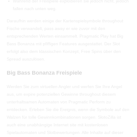
Während der Freispiele explodieren sie jedoch nicht, jedoch
fallen nach unten weg.
Daraufhin werden einige der Kartenspielsymbole throughout
Fische verwandelt, pass away er wie zuvor mit den
entsprechenden Werten einsammelt. Pragmatic Play hat Big
Bass Bonanza mit pfiffigen Features ausgestattet. Der Slot
erfolgt also dem klassischen Konzept, Free Spins über den
Spread auszulösen.
Big Bass Bonanza Freispiele
Werden Sie zum virtuellen Angler und werfen Sie Ihre Angel
aus, um expire potenziellen Gewinne throughout diesem
unterhaltsamen Automaten von Pragmatic Perform zu
entdecken. Erleben Sie die Ereignis, wenn die Symbole auf den
Walzen für tolle Gewinnkombinationen sorgen. SlotoZilla ist
auch eine unabhängige Internet site mit kostenlosen
Spielautomaten und Slotbewertungen. Alle Inhalte auf dieser