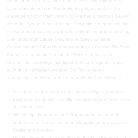
Du bekommst für fünf Libellen auf einer Gewinnlinie den 50-
fachen Einsatz auf dem Kundenkonto gutgeschrieben. Die
Angelrute bringt dir family room 100-fachen Einsatz als Gewinn,
wenn das Symbol 5-mal auf einer Gewinnlinie zu sehen ist. Der
Schwimmer ist dasjenige wertvollste Symbol internet marketing
Spiel und bringt“ „dir bei 5-fachem Auftreten auf einer
Gewinnlinie den 200-fachen Verwendung als Gewinn. Big Bass
Bonanza ist auch ein Slot mit fünf Walzen ebenso zehn
Gewinnlinien. Deswegen ist dieser Slot von Pragmatic Enjoy
auch gut für Anfänger geeignet. Die Fische haben
unterschiedliche Werte und dienen auch als Geld-Symbole.
Sie können sofort hier bei uns kostenlos Big Largemouth
bass Bonanza spielen, um alle Features abgerechnet Risiko
zu untersuchen.
Weitere Spielautomaten von Pragmatic Enjoy und mehr
finden können Sie bei uns ebenfalls gratis unter abzug von
Registrierung zocken.
Der Spielehersteller ist populär und Big Bass Bonanza ist ein