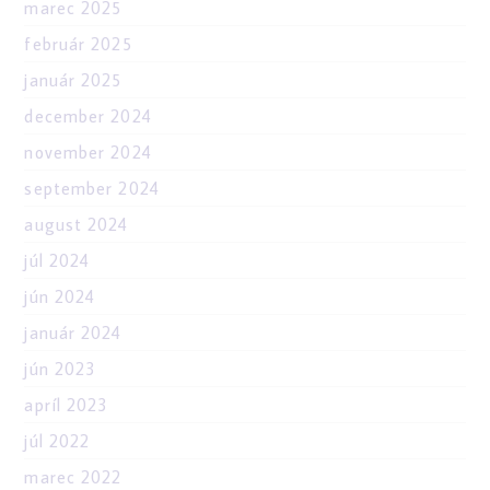
marec 2025
február 2025
január 2025
december 2024
november 2024
september 2024
august 2024
júl 2024
jún 2024
január 2024
jún 2023
apríl 2023
júl 2022
marec 2022