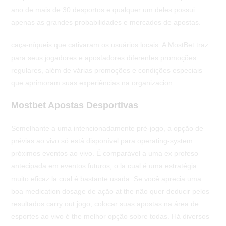
ano de mais de 30 desportos e qualquer um deles possui
apenas as grandes probabilidades e mercados de apostas.
caça-níqueis que cativaram os usuários locais. A MostBet traz
para seus jogadores e apostadores diferentes promoções
regulares, além de várias promoções e condições especiais
que aprimoram suas experiências na organizacion.
Mostbet Apostas Desportivas
Semelhante a uma intencionadamente pré-jogo, a opção de
prévias ao vivo só está disponível para operating-system
próximos eventos ao vivo. É comparável a uma ex profeso
antecipada em eventos futuros, o la cual é uma estratégia
muito eficaz la cual é bastante usada. Se você aprecia uma
boa medication dosage de ação at the não quer deducir pelos
resultados carry out jogo, colocar suas apostas na área de
esportes ao vivo é the melhor opção sobre todas. Há diversos