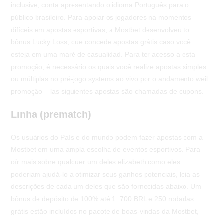
inclusive, conta apresentando o idioma Português para o
público brasileiro. Para apoiar os jogadores na momentos
difíceis em apostas esportivas, a Mostbet desenvolveu to
bônus Lucky Loss, que concede apostas grátis caso você
esteja em uma maré de casualidad. Para ter acesso a esta
promoção, é necessário os quais você realize apostas simples
ou múltiplas no pré-jogo systems ao vivo por o andamento weil
promoção – las siguientes apostas são chamadas de cupons.
Linha (prematch)
Os usuários do País e do mundo podem fazer apostas com a
Mostbet em uma ampla escolha de eventos esportivos. Para
oír mais sobre qualquer um deles elizabeth como eles
poderiam ajudá-lo a otimizar seus ganhos potenciais, leia as
descrições de cada um deles que são fornecidas abaixo. Um
bônus de depósito de 100% até 1. 700 BRL e 250 rodadas
grátis estão incluídos no pacote de boas-vindas da Mostbet,