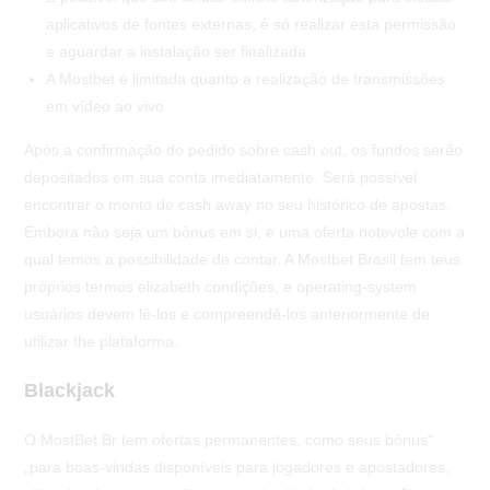
aplicativos de fontes externas, é só realizar esta permissão
e aguardar a instalação ser finalizada.
A Mostbet é limitada quanto a realização de transmissões
em vídeo ao vivo.
Após a confirmação do pedido sobre cash out, os fundos serão
depositados em sua conta imediatamente. Será possível
encontrar o monto de cash away no seu histórico de apostas.
Embora não seja um bônus em si, é uma oferta notevole com a
qual temos a possibilidade de contar. A Mostbet Brasil tem teus
próprios termos elizabeth condições, e operating-system
usuários devem lê-los e compreendê-los anteriormente de
utilizar the plataforma.
Blackjack
O MostBet Br tem ofertas permanentes, como seus bônus“
„para boas-vindas disponíveis para jogadores e apostadores,