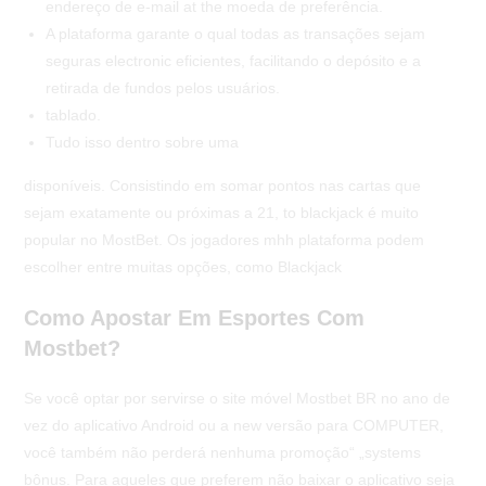
endereço de e-mail at the moeda de preferência.
A plataforma garante o qual todas as transações sejam
seguras electronic eficientes, facilitando o depósito e a
retirada de fundos pelos usuários.
tablado.
Tudo isso dentro sobre uma
disponíveis. Consistindo em somar pontos nas cartas que
sejam exatamente ou próximas a 21, to blackjack é muito
popular no MostBet. Os jogadores mhh plataforma podem
escolher entre muitas opções, como Blackjack
Como Apostar Em Esportes Com
Mostbet?
Se você optar por servirse o site móvel Mostbet BR no ano de
vez do aplicativo Android ou a new versão para COMPUTER,
você também não perderá nenhuma promoção“ „systems
bônus. Para aqueles que preferem não baixar o aplicativo seja