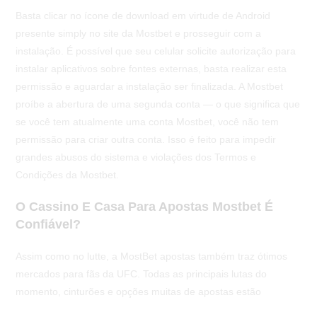
Basta clicar no ícone de download em virtude de Android
presente simply no site da Mostbet e prosseguir com a
instalação. É possível que seu celular solicite autorização para
instalar aplicativos sobre fontes externas, basta realizar esta
permissão e aguardar a instalação ser finalizada. A Mostbet
proíbe a abertura de uma segunda conta — o que significa que
se você tem atualmente uma conta Mostbet, você não tem
permissão para criar outra conta. Isso é feito para impedir
grandes abusos do sistema e violações dos Termos e
Condições da Mostbet.
O Cassino E Casa Para Apostas Mostbet É
Confiável?
Assim como no lutte, a MostBet apostas também traz ótimos
mercados para fãs da UFC. Todas as principais lutas do
momento, cinturões e opções muitas de apostas estão