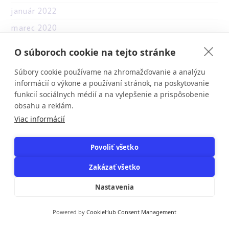
január 2022
marec 2020
O súboroch cookie na tejto stránke
KATEGÓRIE
Súbory cookie používame na zhromažďovanie a analýzu
! Без рубрики
informácií o výkone a používaní stránok, na poskytovanie
funkcií sociálnych médií a na vylepšenie a prispôsobenie
1
obsahu a reklám.
1 Win Aviator
Viac informácií
10000sat2
Povoliť všetko
10000sat5
10005sat
Zakázať všetko
10060_wa
Nastavenia
10060sat
Powered by
CookieHub Consent Management
10065_wa