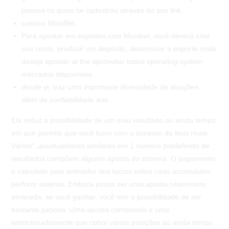
pessoa os quais se cadastrou através do seu link.
cassino MostBet.
Para apostar em esportes com Mostbet, você deverá criar
sua conta, produzir um depósito, determinar o esporte onde
deseja apostar at the aproveitar todos operating-system
mercados disponíveis.
desde yr, traz uma importante diversidade de atrações,
além de confiabilidade aos
Ela reduz a possibilidade de um mau resultado ao ainda tempo
em que permite que você lucre com u sucesso de teus rivais.
Vários“ „acumuladores similares em 1 número predefinido de
resultados compõem alguma aposta do sistema. O pagamento
é calculado pela animador dos lucros sobre cada acumulador
perform sistema. Embora possa ser uma aposta néanmoins
arriscada, se você ganhar, você tem a possibilidade de ser
bastante juicioso. Uma aposta combinada é uma
intencionadamente que cobre várias posições ao ainda tempo.