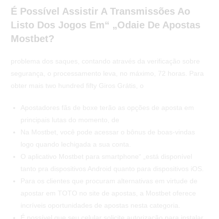
É Possível Assistir A Transmissões Ao
Listo Dos Jogos Em“ „Odaie De Apostas
Mostbet?
problema dos saques, contando através da verificação sobre
segurança, o processamento leva, no máximo, 72 horas. Para
obter mais two hundred fifty Giros Grátis, o
Apostadores fãs de boxe terão as opções de aposta em
principais lutas do momento, de
Na Mostbet, você pode acessar o bônus de boas-vindas
logo quando lechigada a sua conta.
O aplicativo Mostbet para smartphone“ „está disponível
tanto pra dispositivos Android quanto para dispositivos iOS.
Para os clientes que procuram alternativas em virtude de
apostar em TOTO no site de apostas, a Mostbet oferece
incríveis oportunidades de apostas nesta categoria.
É possível que seu celular solicite autorização para instalar