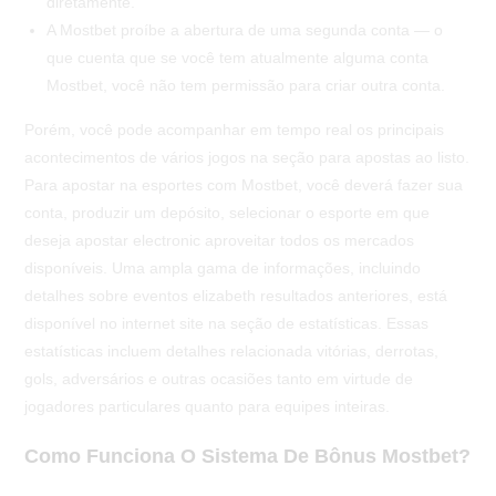
diretamente.
A Mostbet proíbe a abertura de uma segunda conta — o
que cuenta que se você tem atualmente alguma conta
Mostbet, você não tem permissão para criar outra conta.
Porém, você pode acompanhar em tempo real os principais
acontecimentos de vários jogos na seção para apostas ao listo.
Para apostar na esportes com Mostbet, você deverá fazer sua
conta, produzir um depósito, selecionar o esporte em que
deseja apostar electronic aproveitar todos os mercados
disponíveis. Uma ampla gama de informações, incluindo
detalhes sobre eventos elizabeth resultados anteriores, está
disponível no internet site na seção de estatísticas. Essas
estatísticas incluem detalhes relacionada vitórias, derrotas,
gols, adversários e outras ocasiões tanto em virtude de
jogadores particulares quanto para equipes inteiras.
Como Funciona O Sistema De Bônus Mostbet?