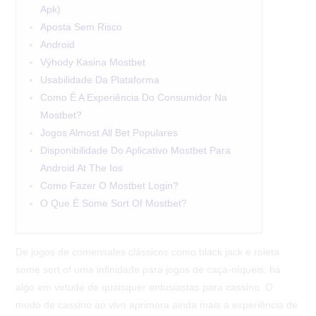
Apk)
Aposta Sem Risco
Android
Výhody Kasina Mostbet
Usabilidade Da Plataforma
Como É A Experiência Do Consumidor Na
Mostbet?
Jogos Almost All Bet Populares
Disponibilidade Do Aplicativo Mostbet Para
Android At The Ios
Como Fazer O Mostbet Login?
O Que É Some Sort Of Mostbet?
De jogos de comensales clássicos como black jack e roleta
some sort of uma infinidade para jogos de caça-níqueis, há
algo em virtude de quaisquer entusiastas para cassino. O
modo de cassino ao vivo aprimora ainda mais a experiência de