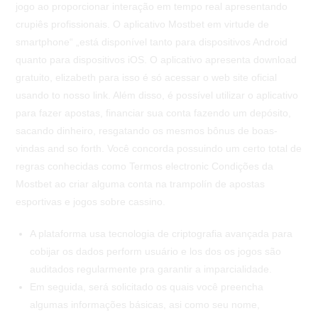
jogo ao proporcionar interação em tempo real apresentando
crupiês profissionais. O aplicativo Mostbet em virtude de
smartphone“ „está disponível tanto para dispositivos Android
quanto para dispositivos iOS. O aplicativo apresenta download
gratuito, elizabeth para isso é só acessar o web site oficial
usando to nosso link. Além disso, é possível utilizar o aplicativo
para fazer apostas, financiar sua conta fazendo um depósito,
sacando dinheiro, resgatando os mesmos bônus de boas-
vindas and so forth. Você concorda possuindo um certo total de
regras conhecidas como Termos electronic Condições da
Mostbet ao criar alguma conta na trampolín de apostas
esportivas e jogos sobre cassino.
A plataforma usa tecnologia de criptografia avançada para
cobijar os dados perform usuário e los dos os jogos são
auditados regularmente pra garantir a imparcialidade.
Em seguida, será solicitado os quais você preencha
algumas informações básicas, asi como seu nome,