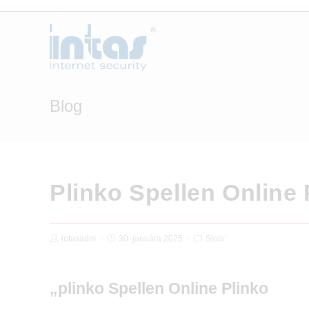
Skip
to
content
Blog
Plinko Spellen Online
Post
Post
Post
intasadm
30. januára 2025
Slots`
Author:
published:
Category:
„plinko Spellen Online Plinko