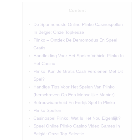
Content
De Spannendste Online Plinko Casinospellen
In België: Onze Topkeuze
Plinko – Ontdek De Demomodus En Speel
Gratis
Handleiding Voor Het Spelen Vehicle Plinko In
Het Casino
Plinko: Kun Je Gratis Cash Verdienen Met Dit
Spel?
Handige Tips Voor Het Spelen Van Plinko
(herschreven Op Een Menselijke Manier)
Betrouwbaarheid En Eerlijk Spel In Plinko
Plinko Spellen
Casinospel Plinko; Wat Is Het Nou Eigenlijk?
Speel Online Plinko Casino Video Games In
België: Onze Top Selectie