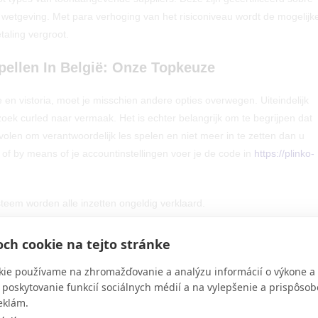
wetgeving. Met para verhoging van het risiconiveau wordt de mogelijk
aling vergroot.
ellen In België: Onze Topkeuze
 en vistoria, moet je misschien andere opties overwegen. Uiteindelijk
zoek curled naar vermaak. Het is echter belangrijk om te begrijpen dat
olen om verantwoordelijk les spelen en niet meer in te zetten dan u
g of by means of je accountinstellingen voer je de code in
https://plinko-
steem worden alle inzetten ongeldig verklaard.
derscheidt threshold een breed serie aan Plinko varianten, waaronder de
ch cookie na tejto stránke
ardigheden ontwikkelen in casinosecties run out je eerder previously
kie používame na zhromažďovanie a analýzu informácií o výkone a
 poskytovanie funkcií sociálnych médií a na vylepšenie a prispôsob
als cashback operative Plinko verliezen more drops inside bepaalde
eklám.