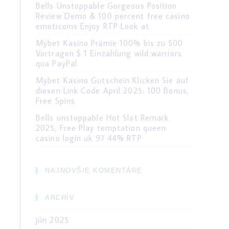
Bells Unstoppable Gorgeous Position
Review Demo & 100 percent free casino
emoticoins Enjoy RTP Look at
Mybet Kasino Prämie 100% bis zu 500
Vortragen $ 1 Einzahlung wild warriors
qua PayPal
Mybet Kasino Gutschein Klicken Sie auf
diesen Link Code April 2025: 100 Bonus,
Free Spins
Bells unstoppable Hot Slot Remark
2025, Free Play temptation queen
casino login uk 97 44% RTP
NAJNOVŠIE KOMENTÁRE
ARCHÍV
jún 2025