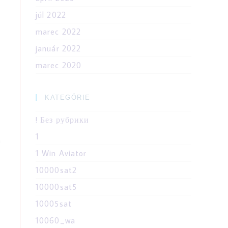
júl 2022
marec 2022
január 2022
marec 2020
KATEGÓRIE
! Без рубрики
1
s
1 Win Aviator
10000sat2
10000sat5
10005sat
10060_wa