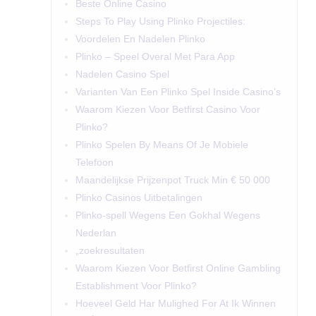
Beste Online Casino
Steps To Play Using Plinko Projectiles:
Voordelen En Nadelen Plinko
Plinko – Speel Overal Met Para App
Nadelen Casino Spel
Varianten Van Een Plinko Spel Inside Casino’s
Waarom Kiezen Voor Betfirst Casino Voor
Plinko?
Plinko Spelen By Means Of Je Mobiele
Telefoon
Maandelijkse Prijzenpot Truck Min € 50 000
Plinko Casinos Uitbetalingen
Plinko-spell Wegens Een Gokhal Wegens
Nederlan
„zoekresultaten
Waarom Kiezen Voor Betfirst Online Gambling
Establishment Voor Plinko?
Hoeveel Geld Har Mulighed For At Ik Winnen