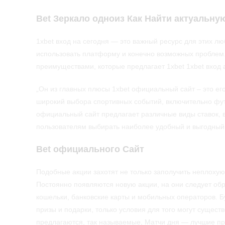
Bet Зеркало одноиз Как Найти актуальну
1xbet вход на сегодня — это важный ресурс для этих л
использовать платформу и конечно возможных проблем
преимуществами, которые предлагает 1xbet 1xbet вход 
„Он из главных плюсы 1xbet официальный сайт – это ег
широкий выбора спортивных событий, включительно футбо
официальный сайт предлагает различные виды ставок, в
пользователям выбирать наиболее удобный и выгодный 
Bet официального Сайт
Подобные акции захотят не только заполучить неплохую
Постоянно появляются новую акции, на они следует обр
кошельки, банковские карты и мобильных операторов. Б
призы и подарки, только условия для того могут сущест
предлагаются, так называемые, Матчи дня — лучшие п