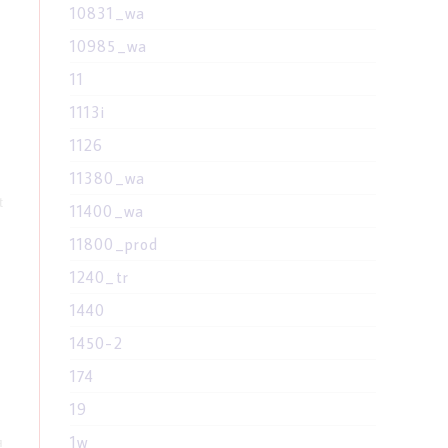
10831_wa
10985_wa
11
1113i
1126
11380_wa
t
11400_wa
11800_prod
1240_tr
1440
1450-2
174
19
1w
я