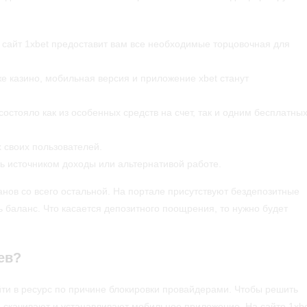
, сайт 1xbet предоставит вам все необходимые торцовочная для
е казино, мобильная версия и приложение xbet станут
остояло как из особенных средств на счет, так и одним бесплатны
 своих пользователей.
ть источником доходы или альтернативой работе.
анов со всего остальной. На портале присутствуют бездепозитные
ь баланс. Что касается депозитного поощрения, то нужно будет
ев?
йти в ресурс по причине блокировки провайдерами. Чтобы решить
, скачивают и устанавливают мобильное приложение. На сайте 1xb