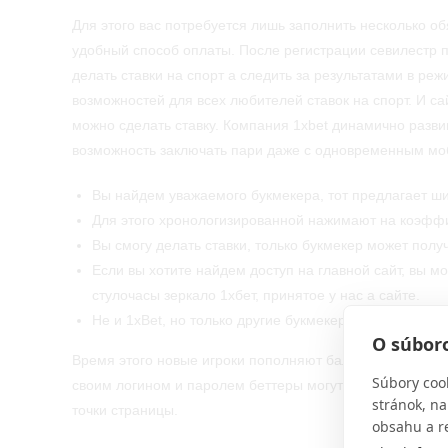
Для этого вас потребуется лишь заполнить несколько об
удобный способ оплаты. После регистрации севилестр 
делать ставки на спорт а следить за результатами в р
возможностей для всех любителей ставок на спорт. И с
можно сделать ставку. Компания 1xbet динамично разви
возможность заключать пари даже с одновременным мо
Вы найдем уважаемого букмекера, тот предлагает ши
Для этого хронологизированной нажимают на коэфф
Вы смогу делать ставки, только букмекер может пол
Если вы хотите найдем доступ на главной сайт, вы м
стулочасы зеркало 1хбет, принятое у нас а сайте.
Не и 1xBet, но только другие букмекеры создают для
O súboro
Время этого новые игроки пополняют баланс, этого был
Súbory coo
своим логином и паролем беттеры могут заключать пари
stránok, na
точки страницы.
obsahu a r