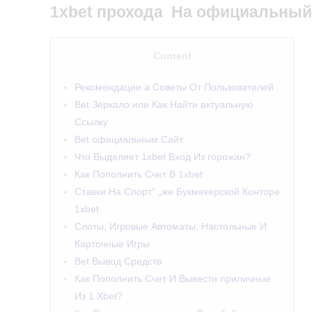
1xbet прохода ️ На официальный
Content
Рекомендации а Советы От Пользователей
Bet Зеркало или Как Найти актуальную
Ссылку
Bet официальным Сайт
Что Выделяет 1xbet Вход Из горожан?
Как Пополнить Счет В 1xbet
Ставки На Спорт“ „же Букмекерской Конторе
1xbet
Слоты, Игровые Автоматы, Настольные И
Карточные Игры
Bet Вывод Средств
Как Пополнить Счет И Вывести приличные
Из 1 Xbet?