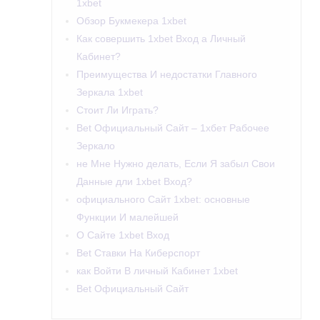
1xbet
Обзор Букмекера 1xbet
Как совершить 1xbet Вход а Личный
Кабинет?
Преимущества И недостатки Главного
Зеркала 1xbet
Стоит Ли Играть?
Bet Официальный Сайт – 1хбет Рабочее
Зеркало
не Мне Нужно делать, Если Я забыл Свои
Данные дли 1xbet Вход?
официального Сайт 1xbet: основные
Функции И малейшей
О Сайте 1xbet Вход
Bet Ставки На Киберспорт
как Войти В личный Кабинет 1xbet
Bet Официальный Сайт