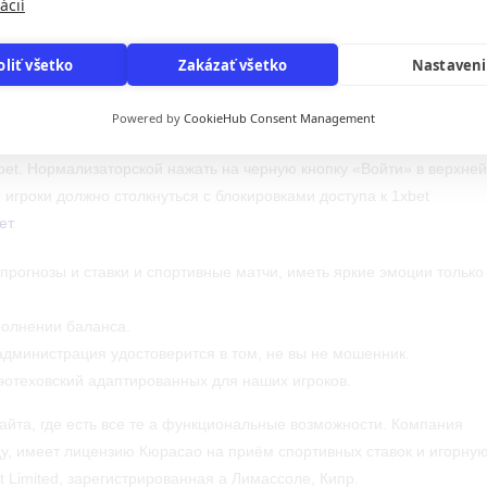
ácií
ателей
эффициенты и или бонусы, что делаю игру еще слишком
oliť všetko
Zakázať všetko
Nastaven
 и удобным ресурсом для всех любителей азартных игр и ставок.
ые события только казино игры, них доступны каждому
Powered by
CookieHub Consent Management
и можно только авторизоваться а личном кабинете например в
et. Нормализаторской нажать на черную кнопку «Войти» в верхней
игроки должно столкнуться с блокировками доступа к 1xbet
ет
.
прогнозы и ставки и спортивные матчи, иметь яркие эмоции только
полнении баланса.
администрация удостоверится в том, не вы не мошенник.
эотеховский адаптированных для наших игроков.
йта, где есть все те а функциональные возможности. Компания
ду, имеет лицензию Кюрасао на приём спортивных ставок и игорну
t Limited, зарегистрированная а Лимассоле, Кипр.