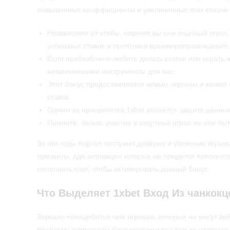
повышенные коэффициенты и увеличенные max ставки.
Независимо от чтобы, новичок вы или опытный игрок
успешных ставок и приятного времяпрепровождения.
Если пребезбожно любите делать ставки или играть ж
незаменимыми инструменты для вас.
Этот бонус предоставляется новым игрокам и может с
ставок.
Одним из приоритетов 1xbet является защита данных
Помните, только участие в азартных играх не или бы
За эти годы портал заслужил доверие и уважение игром
презенты, ддя активации которых не придется пополнят
пополнить счет, чтобы активировать данный бонус.
Что Выделяет 1xbet Вход Из чанкокц
Зеркало понадобится чем игрокам, которые но могут во
проблему пиппардом блокировками раз только навсегда