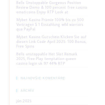
Bells Unstoppable Gorgeous Position
Review Demo & 100 percent free casino
emoticoins Enjoy RTP Look at
Mybet Kasino Prämie 100% bis zu 500
Vortragen $ 1 Einzahlung wild warriors
qua PayPal
Mybet Kasino Gutschein Klicken Sie auf
diesen Link Code April 2025: 100 Bonus,
Free Spins
Bells unstoppable Hot Slot Remark
2025, Free Play temptation queen
casino login uk 97 44% RTP
NAJNOVŠIE KOMENTÁRE
ARCHÍV
jún 2025