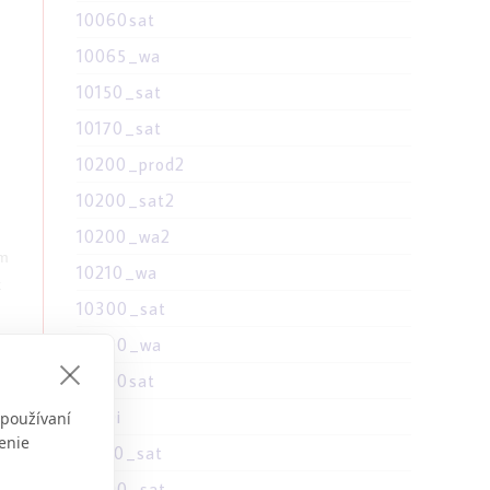
10060sat
10065_wa
10150_sat
10170_sat
10200_prod2
10200_sat2
10200_wa2
om
10210_wa
k
10300_sat
a.
10300_wa
10300sat
1030i
 používaní
enie
10310_sat
10390_sat