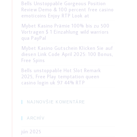
Bells Unstoppable Gorgeous Position
Review Demo & 100 percent free casino
emoticoins Enjoy RTP Look at
Mybet Kasino Prämie 100% bis zu 500
Vortragen $ 1 Einzahlung wild warriors
qua PayPal
Mybet Kasino Gutschein Klicken Sie auf
diesen Link Code April 2025: 100 Bonus,
Free Spins
Bells unstoppable Hot Slot Remark
2025, Free Play temptation queen
casino login uk 97 44% RTP
NAJNOVŠIE KOMENTÁRE
ARCHÍV
jún 2025