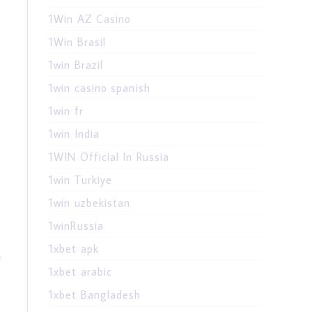
1Win AZ Casino
1Win Brasil
1win Brazil
1win casino spanish
1win fr
1win India
1WIN Official In Russia
1win Turkiye
1win uzbekistan
1winRussia
1xbet apk
n
1xbet arabic
1xbet Bangladesh