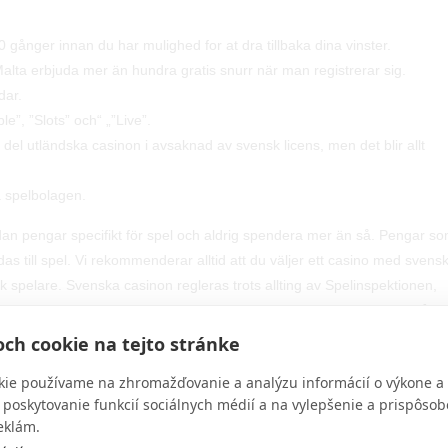
ånger innan du har mulighed for at dra tillbaka dina vinster.
 Malta erbjuda mer än hundra gratis snurr när man registrerar sig.
dar.
le”, ”Slots” och“ „”Live”.
 del utländska casinon i avsaknad av svensk licens, men det blir allt
å spelbolagen.
 undan pengar specifikt för spel och aldrig spendera mer än så. Pengar s
as till spel. Vi rekommenderar alltid att du väljer ett casino med svens
k spelare. Svenska casinon regleras trots allting av Spelinspektionen,
att du inte kan konstruera ut hur mycket vinstpengar som helst är mång
ch cookie na tejto stránke
 Av Egna Pengar?
kie používame na zhromažďovanie a analýzu informácií o výkone a
 får redan när du har registrerat dig. Det är ofta en slags
 poskytovanie funkcií sociálnych médií a na vylepšenie a prispôsob
eklám.
. Bonuskoder till redan existerande klienter förekommer också. Med