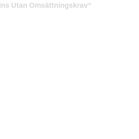
pins Utan Omsättningskrav“