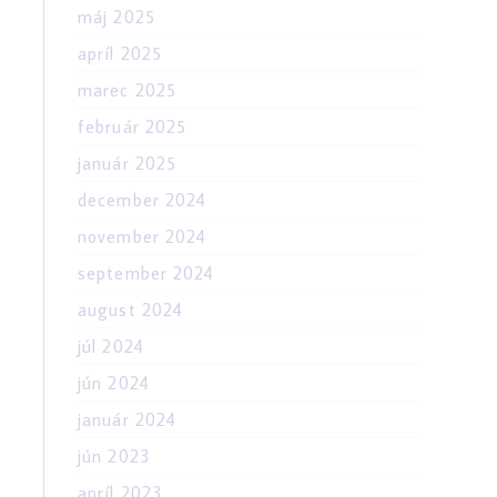
máj 2025
apríl 2025
marec 2025
február 2025
január 2025
december 2024
november 2024
september 2024
august 2024
júl 2024
jún 2024
január 2024
jún 2023
apríl 2023