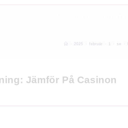
O NÁS
SLUŽBY
KONTA
>
2025
>
február
>
1
>
se
>
tning: Jämför På Casinon