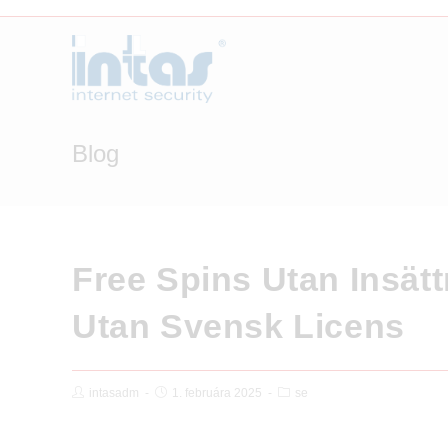
Skip
to
content
Blog
Free Spins Utan Insät
Utan Svensk Licens
Post
Post
Post
intasadm
1. februára 2025
se
Author:
published:
Category: