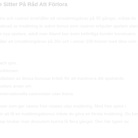
 Sitter På Råd Att Förlora
espins och casinot innehåller ett omsättningskrav på 30 gånger, måste du
avsaknad av insättning är sobre bonus som casinon erbjuder spelare utan
 de nya spelare, adult men ibland kan även befintliga kunder konstruera
ller ett omsättningskrav på 20x och i vinner 100 kronor med dina cost-
ach spin.
unktionen.
ståelsen av dessa bonusar kritisk för att maximera ditt spelvärde.
spelare anser om.
nternationella casinosidor utan licens.
ser som ger casino free rotates utan insättning. Med free spins i
ör att få en insättningsbonus måste du göra en första insättning. Du ka
usar brukar man dessutom kunna få flera gånger. Den här typen av