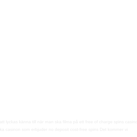
t lyckas känna till när man ska filma på ett free of charge spins casino
ilka casinon som erbjuder no deposit cost-free spins Det kommer vi