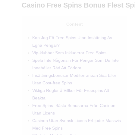
Casino Free Spins Bonus Flest S
Content
Kan Jag Få Free Spins Utan Insättning Av
Egna Pengar?
Vip-klubbar Som Inkluderar Free Spins
Spela Inte Någonsin För Pengar Som Du Inte
Innehåller Råd Att Förlora
Insättningsbonusar Mediterranean Sea Eller
Utan Cost-free Spins
Viktiga Regler å Villkor För Freespins Att
Beakta
Free Spins: Bästa Bonusarna Från Casinon
Utan Licens
Casinon Utan Svensk Licens Erbjuder Massvis
Med Free Spins