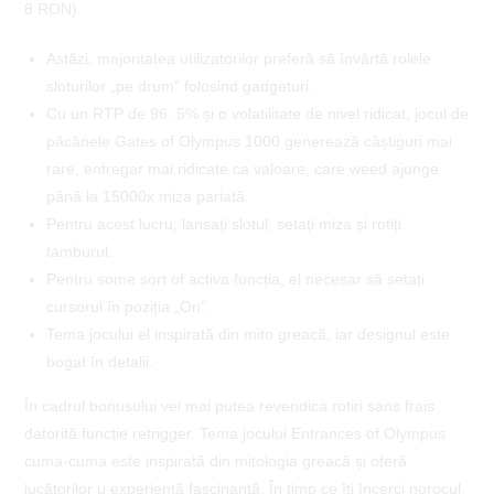
8 RON).
Astăzi, majoritatea utilizatorilor preferă să învârtă rolele
sloturilor „pe drum” folosind gadgeturi.
Cu un RTP de 96. 5% și o volatilitate de nivel ridicat, jocul de
păcănele Gates of Olympus 1000 generează câștiguri mai
rare, entregar mai ridicate ca valoare, care weed ajunge
până la 15000x miza pariată.
Pentru acest lucru, lansați slotul, setați miza și rotiți
tamburul.
Pentru some sort of activa funcția, el necesar să setați
cursorul în poziția „On”.
Tema jocului el inspirată din mito greacă, iar designul este
bogat în detalii.
În cadrul bonusului vei mai putea revendica rotiri sans frais
datorită funcție retrigger. Tema jocului Entrances of Olympus
cuma-cuma este inspirată din mitologia greacă și oferă
jucătorilor u experiență fascinantă. În timp ce îți încerci norocul,