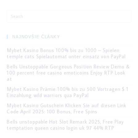
Search
for:
NAJNOVŠIE ČLÁNKY
Mybet Kasino Bonus 100% bis zu 1000 – Spielen
temple cats Spielautomat unter einsatz von PayPal
Bells Unstoppable Gorgeous Position Review Demo &
100 percent free casino emoticoins Enjoy RTP Look
at
Mybet Kasino Prämie 100% bis zu 500 Vortragen $ 1
Einzahlung wild warriors qua PayPal
Mybet Kasino Gutschein Klicken Sie auf diesen Link
Code April 2025: 100 Bonus, Free Spins
Bells unstoppable Hot Slot Remark 2025, Free Play
temptation queen casino login uk 97 44% RTP