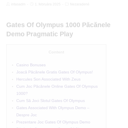
Post
Post
Post
intasadm
1. februára 2025
Nezaradené
Author:
published:
Category:
Gates Of Olympus 1000 Păcănele
Demo Pragmatic Play
Content
Casino Bonuses
Joacă Păcănele Gratis Gates Of Olympus!
Hercules Son Associated With Zeus
Cum Joc Păcănele Online Gates Of Olympus
1000?
Cum Să Joci Slotul Gates Of Olympus
Gates Associated With Olympus Demo –
Despre Joc
Prezentare Joc Gates Of Olympus Demo