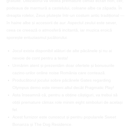
gratuite. Utilizatorul va vedea premature climax ecran nori, cer,
podeaua de marmură a castelului, coloane albe ca zăpada. În
dreapta rolelor, Zeus plutește într-un costum antic tradițional —
în haine albe și accesorii de aur. Aspectul zeului este sever,
ceea ce creează o atmosferă incitantă, iar muzica eroică
sporește entuziasmul jucătorului.
Jocul exista disponibil alături de alte păcănele și nu ai
nevoie de cont pentru a testa!
Urmărim atent și prezentăm doar ofertele și bonusurile
cazino-urilor online noise România care contează.
Producătorul jocului sobre păcănele Gates regarding
Olympus demo este nimeni altul decât Pragmatic Play!
Asta înseamnă că, pentru a obține câștiguri, va trebui să
obții premature climax role minim eight simboluri de același
fel.
Acest furnizor este cunoscut și pentru popularele Sweet
Bonanza și The Dog Residence.