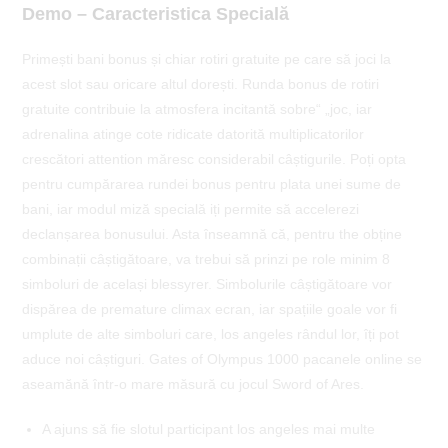
Demo – Caracteristica Specială
Primești bani bonus și chiar rotiri gratuite pe care să joci la
acest slot sau oricare altul dorești. Runda bonus de rotiri
gratuite contribuie la atmosfera incitantă sobre“ „joc, iar
adrenalina atinge cote ridicate datorită multiplicatorilor
crescători attention măresc considerabil câștigurile. Poți opta
pentru cumpărarea rundei bonus pentru plata unei sume de
bani, iar modul miză specială iți permite să accelerezi
declanșarea bonusului. Asta înseamnă că, pentru the obține
combinații câștigătoare, va trebui să prinzi pe role minim 8
simboluri de același blessyrer. Simbolurile câștigătoare vor
dispărea de premature climax ecran, iar spațiile goale vor fi
umplute de alte simboluri care, los angeles rândul lor, îți pot
aduce noi câștiguri. Gates of Olympus 1000 pacanele online se
aseamănă într-o mare măsură cu jocul Sword of Ares.
A ajuns să fie slotul participant los angeles mai multe