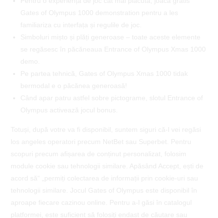
Pentru o experiență de joc cât mai plăcută, joacă gratis
Gates of Olympus 1000 demonstration pentru a les
familiariza cu interfața și regulile de joc.
Simboluri mișto și plăți generoase – toate aceste elemente
se regăsesc în păcăneaua Entrance of Olympus Xmas 1000
demo.
Pe partea tehnică, Gates of Olympus Xmas 1000 tidak
bermodal e o păcănea generoasă!
Când apar patru astfel sobre pictograme, slotul Entrance of
Olympus activează jocul bonus.
Totuși, după votre va fi disponibil, suntem siguri că-l vei regăsi
los angeles operatori precum NetBet sau Superbet. Pentru
scopuri precum afișarea de conținut personalizat, folosim
module cookie sau tehnologii similare. Apăsând Accept, ești de
acord să“ „permiți colectarea de informații prin cookie-uri sau
tehnologii similare. Jocul Gates of Olympus este disponibil în
aproape fiecare cazinou online. Pentru a-l găsi în catalogul
platformei, este suficient să folosiți endast de căutare sau