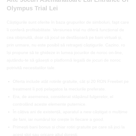
Olympus Trial Lei
Câștigurile sunt oferite în baza grupurilor de simboluri, fapt care
îi conferă profitabilitate. Versiunea trial nu diferă funcțional de
cea obișnuită, doar că jocul se desfășoară pe bani virtuali și,
prin urmare, nu este posibil să retrageți câștigurile. Cazino. ro
își propune să te ghideze in lumea jocurilor de noroc on-line,
ajutându-te să găsești o platformă legală de jocuri de noroc
potrivită necesitatilor tale.
Oferta include atât rotirile gratuite, cât și 20 RON Freebet pe
treatment îi poți pelagatos la meciurile preferate.
Era, de asemenea, considerat stăpânul fulgerelor, el
controlând aceste elemente puternice.
În câțiva ani de existență, aparatul a new câștigat o mulțime
de fani, iar numărul lor crește în fiecare a good.
Primești bani bonus și chiar rotiri gratuite pe care să joci la
acest slot sau oricare altul dorești.