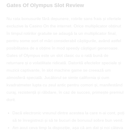
Gates Of Olympus Slot Review
Nu rata bonusurile fără depunere, rotirile sans frais și ofertele
excluzive la Casino On the internet. Orice multiplicator obținut
în timpul rotirilor gratuite se adaugă la un multiplicator final,
pentru some sort of mări considerabil câștigurile, având astfel
posibilitatea de a obține în mod speedy câștiguri generoase.
Gates of Olympus este un slot clasic cu o rată bună de
returnare și o volatilitate ridicată. Datorită efectelor speciale și
muzicii captivante, în slot machine game se creează um
atmosferă specială. Jucătorul se simte california și cum
kvadratmeter lupta cu zeul antic pentru comori și, manifestând
curaj, rezistență și răbdare, în caz de succes, primește premiul
dorit.
Dacă electronic vreunul dintre acestea la care n-ai cont, poți
să te înregistrezi și să te bucuri de bonusul sobre bun venit.
Am avut ceva timp la dispoziție, așa că am dat și noi câteva