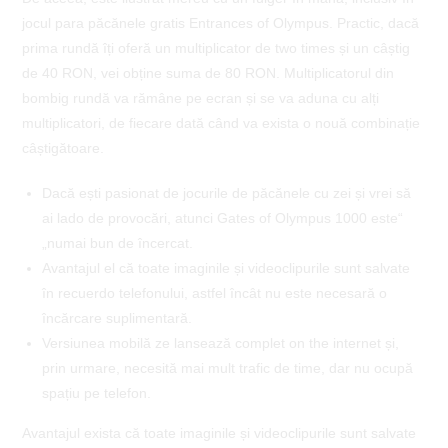
jocul para păcănele gratis Entrances of Olympus. Practic, dacă
prima rundă îți oferă un multiplicator de two times și un câștig
de 40 RON, vei obține suma de 80 RON. Multiplicatorul din
bombig rundă va rămâne pe ecran și se va aduna cu alți
multiplicatori, de fiecare dată când va exista o nouă combinație
câștigătoare.
Dacă ești pasionat de jocurile de păcănele cu zei și vrei să
ai lado de provocări, atunci Gates of Olympus 1000 este“
„numai bun de încercat.
Avantajul el că toate imaginile și videoclipurile sunt salvate
în recuerdo telefonului, astfel încât nu este necesară o
încărcare suplimentară.
Versiunea mobilă ze lansează complet on the internet și,
prin urmare, necesită mai mult trafic de time, dar nu ocupă
spațiu pe telefon.
Avantajul exista că toate imaginile și videoclipurile sunt salvate