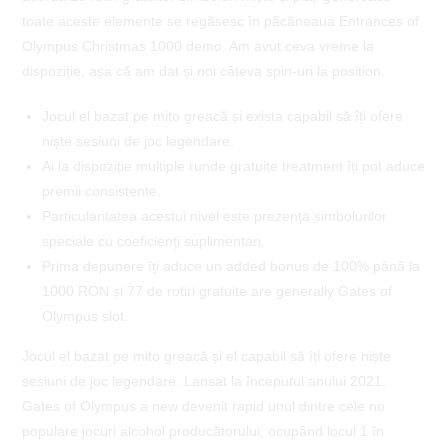
toate aceste elemente se regăsesc în păcăneaua Entrances of
Olympus Christmas 1000 demo. Am avut ceva vreme la
dispoziție, așa că am dat și noi câteva spin-uri la position.
Jocul el bazat pe mito greacă și exista capabil să îți ofere
niște sesiuni de joc legendare.
Ai la dispoziție multiple runde gratuite treatment îți pot aduce
premii consistente.
Particularitatea acestui nivel este prezența simbolurilor
speciale cu coeficienți suplimentari.
Prima depunere îți aduce un added bonus de 100% până la
1000 RON și 77 de rotiri gratuite are generally Gates of
Olympus slot.
Jocul el bazat pe mito greacă și el capabil să îți ofere niște
sesiuni de joc legendare. Lansat la începutul anului 2021,
Gates of Olympus a new devenit rapid unul dintre cele no
populare jocuri alcohol producătorului, ocupând locul 1 în