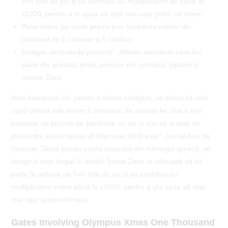
5×6 role de joc și va contribui cu multiplicatori de până la
x1000, pentru a te ajuta să obții mai ușor potul cel mare.
Pune mâna pe acele premii prin învârtirea rolelor din
cadranul de 6 coloane și 5 rânduri.
Desigur, simbolurile prezintă“ „diferite elemente care fac
parte din această temă, precum um coroană, bijuterii și
marele Zeus.
Asta înseamnă că, pentru a obține câștiguri, va trebui să obții
rapid climax role minim 6 simboluri de același fel. Dacă ești
pasionat de jocurile de păcănele cu zei și vrei să ai lado de
provocări, atunci Gates of Olympus 1000 este“ „numai bun de
încercat. Tema jocului exista inspirată din mitologia greacă, iar
designul este bogat în detalii. Însuși Zeus te așteaptă să iei
parte la acțiune pe 5×6 role de joc și va contribui cu
multiplicatori sobre până la x1000, pentru a ght ajuta să obții
mai ușor potul cel mare.
Gates Involving Olympus Xmas One Thousand