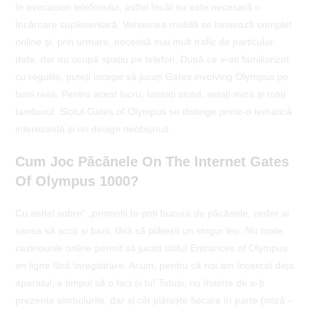
în evocacion telefonului, astfel încât nu este necesară o
încărcare suplimentară. Versiunea mobilă se lansează complet
online și, prin urmare, necesită mai mult trafic de particular
date, dar nu ocupă spațiu pe telefon. După ce v-ați familiarizat
cu regulile, puteți începe să jucați Gates involving Olympus pe
bani reali. Pentru acest lucru, lansați slotul, setați miza și rotiți
tamburul. Slotul Gates of Olympus se distinge printr-o tematică
interesantă și un design neobișnuit.
Cum Joc Păcănele On The Internet Gates
Of Olympus 1000?
Cu astfel sobre“ „promoții te poți bucura de păcănele, ceder ai
șansa să scoți și bani, fără să plătești un singur leu. Nu toate
cazinourile online permit să jucați slotul Entrances of Olympus
en ligne fără înregistrare. Acum, pentru că noi am încercat deja
aparatul, e timpul să o faci și tu! Totuși, nu înainte de a-ți
prezenta simbolurile, dar și cât plătește fiecare în parte (miză –