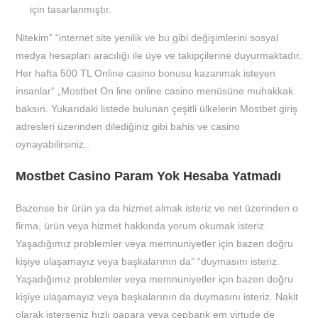
için tasarlanmıştır.
Nitekim” “internet site yenilik ve bu gibi değişimlerini sosyal
medya hesapları aracılığı ile üye ve takipçilerine duyurmaktadır.
Her hafta 500 TL Online casino bonusu kazanmak isteyen
insanlar“ „Mostbet On line online casino menüsüne muhakkak
baksın. Yukarıdaki listede bulunan çeşitli ülkelerin Mostbet giriş
adresleri üzerinden dilediğiniz gibi bahis ve casino
oynayabilirsiniz..
Mostbet Casino Param Yok Hesaba Yatmadı
Bazense bir ürün ya da hizmet almak isteriz ve net üzerinden o
firma, ürün veya hizmet hakkında yorum okumak isteriz.
Yaşadığımız problemler veya memnuniyetler için bazen doğru
kişiye ulaşamayız veya başkalarının da” “duymasını isteriz.
Yaşadığımız problemler veya memnuniyetler için bazen doğru
kişiye ulaşamayız veya başkalarının da duymasını isteriz. Nakit
olarak isterseniz hızlı papara veya cepbank em virtude de