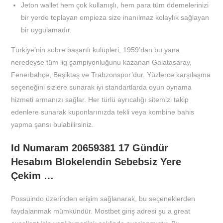
Jeton wallet hem çok kullanışlı, hem para tüm ödemelerinizi
bir yerde toplayan empieza size inanılmaz kolaylık sağlayan
bir uygulamadır.
Türkiye’nin sobre başarılı kulüpleri, 1959’dan bu yana
neredeyse tüm lig şampiyonluğunu kazanan Galatasaray,
Fenerbahçe, Beşiktaş ve Trabzonspor’dur. Yüzlerce karşılaşma
seçeneğini sizlere sunarak iyi standartlarda oyun oynama
hizmeti armanızı sağlar. Her türlü ayrıcalığı sitemizi takip
edenlere sunarak kuponlarınızda tekli veya kombine bahis
yapma şansı bulabilirsiniz.
Id Numaram 20659381 17 Gündür
Hesabım Blokelendin Sebebsiz Yere
Çekim …
Possuindo üzerinden erişim sağlanarak, bu seçeneklerden
faydalanmak mümkündür. Mostbet giriş adresi şu a great