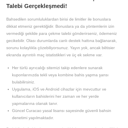
Talebi Gerçekleşmedi!
Bahsedilen sorumluluklardan birisi de limitler ile bonuslara
dikkat etmeniz gerektiğidir. Bonuslara ya da yöntemlerin izin
vermediği şekilde para çekme talebi gönderirseniz, ödemeniz
gecikebilir. Olası durumlarda canlı destek hattına bağlanarak,
sorunu kolaylıkla çözebiliyorsunuz. Yayın yok, ancak bêtisier
ekranda ayrıntılı maç istatistikleri ve üç ek sekme var.
Her türlü ayrıcalığı sitemizi takip edenlere sunarak
kuponlarınızda tekli veya kombine bahis yapma şansı
bulabilirsiniz.
Uygulama, iOS ve Android cihazlar için mevcuttur ve
kullanıcıların bahislerini her zaman ve her yerde
yapmalarına olanak tanır.
Güncel Curacao yasal lisansı sayesinde güvenli bahsin
denetimi yapılmaktadır.