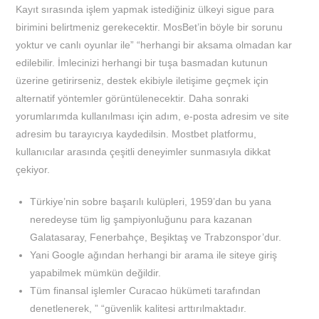
Kayıt sırasında işlem yapmak istediğiniz ülkeyi sigue para
birimini belirtmeniz gerekecektir. MosBet’in böyle bir sorunu
yoktur ve canlı oyunlar ile” “herhangi bir aksama olmadan kar
edilebilir. İmlecinizi herhangi bir tuşa basmadan kutunun
üzerine getirirseniz, destek ekibiyle iletişime geçmek için
alternatif yöntemler görüntülenecektir. Daha sonraki
yorumlarımda kullanılması için adım, e-posta adresim ve site
adresim bu tarayıcıya kaydedilsin. Mostbet platformu,
kullanıcılar arasında çeşitli deneyimler sunmasıyla dikkat
çekiyor.
Türkiye’nin sobre başarılı kulüpleri, 1959’dan bu yana
neredeyse tüm lig şampiyonluğunu para kazanan
Galatasaray, Fenerbahçe, Beşiktaş ve Trabzonspor’dur.
Yani Google ağından herhangi bir arama ile siteye giriş
yapabilmek mümkün değildir.
Tüm finansal işlemler Curacao hükümeti tarafından
denetlenerek, ” “güvenlik kalitesi arttırılmaktadır.