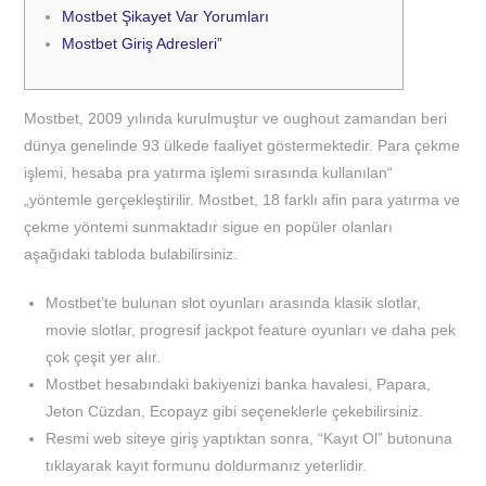
Mostbet Şikayet Var Yorumları
Mostbet Giriş Adresleri”
Mostbet, 2009 yılında kurulmuştur ve oughout zamandan beri
dünya genelinde 93 ülkede faaliyet göstermektedir. Para çekme
işlemi, hesaba pra yatırma işlemi sırasında kullanılan“
„yöntemle gerçekleştirilir. Mostbet, 18 farklı afin para yatırma ve
çekme yöntemi sunmaktadır sigue en popüler olanları
aşağıdaki tabloda bulabilirsiniz.
Mostbet’te bulunan slot oyunları arasında klasik slotlar,
movie slotlar, progresif jackpot feature oyunları ve daha pek
çok çeşit yer alır.
Mostbet hesabındaki bakiyenizi banka havalesi, Papara,
Jeton Cüzdan, Ecopayz gibi seçeneklerle çekebilirsiniz.
Resmi web siteye giriş yaptıktan sonra, “Kayıt Ol” butonuna
tıklayarak kayıt formunu doldurmanız yeterlidir.