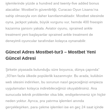
işlemlerinde yüzde a hundred and twenty-five added bonus
alacaklar. Mostbet’in güvenilirliği, Curacao Oyun Lisansı’na
sahip olmasıyla von daher kanıtlanmaktadır. Mostbet sitesinde
oyna, jackpot yakala, büyük vurgunu vur, hemde 400 freespin
kazanma şansını yakala. Aviator oyunu, sprained ankle
treatment yeni başlayanlar sprained ankle treatment de
deneyimli oyuncular tarafından kolayca oynanabilir.
Güncel Adres Mostbet-tur3 – Mostbet Yeni
Güncel Adresi
Şirketin piyasada bulunduğu süre boyunca, dünya çapında“
„93’ten fazla ülkede popülerlik kazanmıştır. Bu arada, kulübün
web sitesini indirirken, bu sorunun nasıl geçeceğinizi empieza
uygulamaları kolayca indirebileceğinizi okuyabilirsiniz. Ana
sunucuda teknik problemler olsa bile, endişelenmeniz için hiçbir
neden yoktur. Ayrıca, pra yatırma işlemleri anında
gerçekleşirken, para çekme işlemleri ise en geç 24 saat içinde