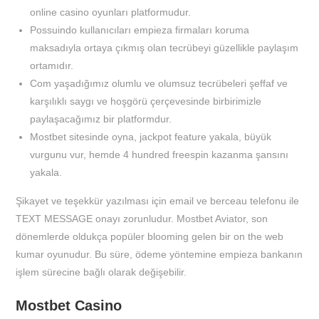
online casino oyunları platformudur.
Possuindo kullanıcıları empieza firmaları koruma
maksadıyla ortaya çıkmış olan tecrübeyi güzellikle paylaşım
ortamıdır.
Com yaşadığımız olumlu ve olumsuz tecrübeleri şeffaf ve
karşılıklı saygı ve hoşgörü çerçevesinde birbirimizle
paylaşacağımız bir platformdur.
Mostbet sitesinde oyna, jackpot feature yakala, büyük
vurgunu vur, hemde 4 hundred freespin kazanma şansını
yakala.
Şikayet ve teşekkür yazılması için email ve berceau telefonu ile
TEXT MESSAGE onayı zorunludur. Mostbet Aviator, son
dönemlerde oldukça popüler blooming gelen bir on the web
kumar oyunudur. Bu süre, ödeme yöntemine empieza bankanın
işlem sürecine bağlı olarak değişebilir.
Mostbet Casino