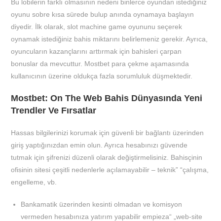
Bu lobilerin farklı olmasının nedeni binlerce oyundan istediğiniz
oyunu sobre kısa sürede bulup anında oynamaya başlayın
diyedir. İlk olarak, slot machine game oyununu seçerek
oynamak istediğiniz bahis miktarını belirlemeniz gerekir. Ayrıca,
oyuncuların kazançlarını arttırmak için bahisleri çarpan
bonuslar da mevcuttur. Mostbet para çekme aşamasında
kullanıcının üzerine oldukça fazla sorumluluk düşmektedir.
Mostbet: On The Web Bahis Dünyasında Yeni
Trendler Ve Fırsatlar
Hassas bilgilerinizi korumak için güvenli bir bağlantı üzerinden
giriş yaptığınızdan emin olun. Ayrıca hesabınızı güvende
tutmak için şifrenizi düzenli olarak değiştirmelisiniz. Bahisçinin
ofisinin sitesi çeşitli nedenlerle açılamayabilir – teknik” “çalışma,
engelleme, vb.
Bankamatik üzerinden kesinti olmadan ve komisyon
vermeden hesabınıza yatırım yapabilir empieza“ „web-site