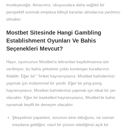
inceleyeceğiz. Amacımız, okuyuculara daha sağlıklı bir
perspektif sunmak empieza bilinçli kararlar almalarına yardımcı
olmaktır.
Mostbet Sitesinde Hangi Gambling
Establishment Oyunları Ve Bahis
Seçenekleri Mevcut?
Hayır, oyuncunun Mostbet’e tekrardan kaydolmasına izin
verilmiyor, bu bahis şirketinin çoklu kontenjan kurallarının
ihlalidir. Eğer bir” “kriket hayranıysanız, Mostbet bahislerinizi
yapmak için mükemmel bir yerdir. Eğer bir ping-pong
hayranıysanız, Mostbet bahislerinizi yapmak için ideal bir yer
olacaktır. Eğer bir basketbol hayranıysanız, Mostbet’te bahis
oynamak keyifli bir deneyim olacaktır.
Şikayetinizi yaparken, sorunun eine olduğunu, ne zaman
meydana geldiğini, nasıl bir çözüm istediğinizi açık bir