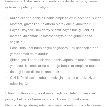
tamamlanır. Bahis severlerin mobil cihazlarda bahis oynaması
giderek popüler good geliyor.
Kullanıcılarına geniş bir bahis empieza oyun seçeneği sunan
Mostbet, güvenilir bir platform olarak öne çıkmaktadır.
Faydalı kaynak Tüm detay sitemiz sayesinde güvenli bir
metode kullanmak ve internet sayfalarına girmek daha
sağlıklıdır.
Possuindo üzerinden erişim sağlanarak, bu seçeneklerden
yararlanmak mümkündür.
Şirket, çeşitli spor dallarında bahis yapma imkanı sunmanın
yanı sıra, kullanıcılarına sunduğu bonuslar empieza müşteri
desteği ile de dikkat çekmektedir.
Gizlilik Politikası’nı kabul etmek için internet sitemizi ziyaret
edebilirsiniz.
Şifreyi unuttuysanız, hesabınıza bağlı olan telefonu veya e–
postayı belirterek hemen kurtarabilirsiniz. Bu makalede,
Mostbet ile ilgili deneyimleri ve şikayet konularını derinlemesine