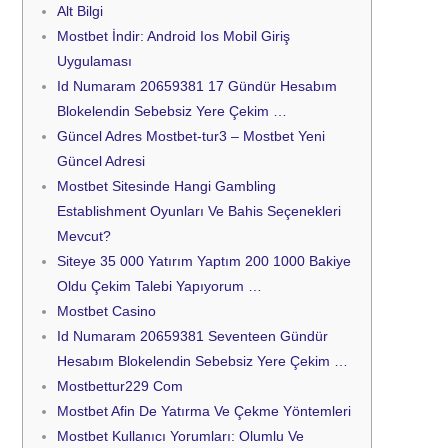
Alt Bilgi
Mostbet İndir: Android Ios Mobil Giriş
Uygulaması
Id Numaram 20659381 17 Gündür Hesabım
Blokelendin Sebebsiz Yere Çekim …
Güncel Adres Mostbet-tur3 – Mostbet Yeni
Güncel Adresi
Mostbet Sitesinde Hangi Gambling
Establishment Oyunları Ve Bahis Seçenekleri
Mevcut?
Siteye 35 000 Yatırım Yaptım 200 1000 Bakiye
Oldu Çekim Talebi Yapıyorum …
Mostbet Casino
Id Numaram 20659381 Seventeen Gündür
Hesabım Blokelendin Sebebsiz Yere Çekim …
Mostbettur229 Com
Mostbet Afin De Yatırma Ve Çekme Yöntemleri
Mostbet Kullanıcı Yorumları: Olumlu Ve