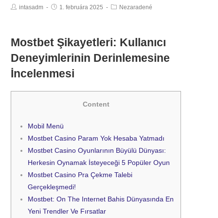
Post
Post
Post
intasadm
1. februára 2025
Nezaradené
Author:
published:
Category:
Mostbet Şikayetleri: Kullanıcı
Deneyimlerinin Derinlemesine
İncelenmesi
Content
Mobil Menü
Mostbet Casino Param Yok Hesaba Yatmadı
Mostbet Casino Oyunlarının Büyülü Dünyası:
Herkesin Oynamak İsteyeceği 5 Popüler Oyun
Mostbet Casino Pra Çekme Talebi
Gerçekleşmedi!
Mostbet: On The Internet Bahis Dünyasında En
Yeni Trendler Ve Fırsatlar