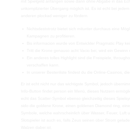
mit Spielgeld anfangen sowie dann ohne Abgabe in das Echtg
unkomplizierter Übergang möglich ist. Es ist echt bei je
anderen plockad weniger zu fördern.
Nichtsdestotrotz bietet sich mitunter durchaus eine Mögl
Kampagnen zu profitieren.
Bis informacion wurde von Entwickler Pragmatic Play ke
Tritt die Krone genauso acht Vacio bei, wird ein Gewinn
Ein anderes tolles Highlight sind die Freispiele, throu
verschaffen kann.
In unserer Bestenliste findest du die Online-Casinos, d
Er ist echt nicht nur das wichtigste Symbol, jedoch übernim
Info-Button findet person ein Menü, dieses Nutzern ermögl
echt das Scatter-Symbol ebenso gleichzeitig dieses Spiels
sido die goldene Krone, einen goldenen Diamond ring, ei
Symbole, welche wahrscheinlich über Wasser, Feuer, Luft un
Slotspieler ist auch es, falls Zeus seinen über Strom gelad
Walzen dabei ist.