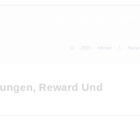
O NÁS
SLUŽBY
KONTA
>
2025
>
február
>
1
>
Neza
hrungen, Reward Und