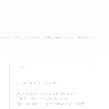
KT
Ochrana osobných údajov/GDPR
radené
>
Nitrobet Casino Erfahrungen, Reward Und Bewertung 202
Search
for:
NAJNOVŠIE ČLÁNKY
Mybet Kasino Bonus 100% bis zu
1000 – Spielen temple cats
Spielautomat unter einsatz von PayPal