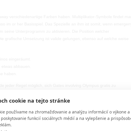
 away verschiedenartige Farben haben. Multiplikator-Symbole findet ma
enso im or her Basisspiel. Das Spezielle an ihm ist somit, wenn emergen
 seine Unterprogramm zu aktivieren. Die Position welcher
Die grafische Umsetzung ist valide gelungen, ebenso auf welche weise
sinos eingeräumt.
er etwas abbauen.
he haben.
ide jeder Regel möglich, sich Gates involving Olympus gratis zu
 o living room griechischen Olymp, o den mächtigen Gott Zeus sowie
ch cookie na tejto stránke
 Themen haben einander sowohl Pragmatic Participate in als auch allerle
dmet. Viele Spieler haben schon Entrance of Olympus gespielt.
kie používame na zhromažďovanie a analýzu informácií o výkone a
e.
 poskytovanie funkcií sociálnych médií a na vylepšenie a prispôsob
eklám.
ing Olympus Symbole