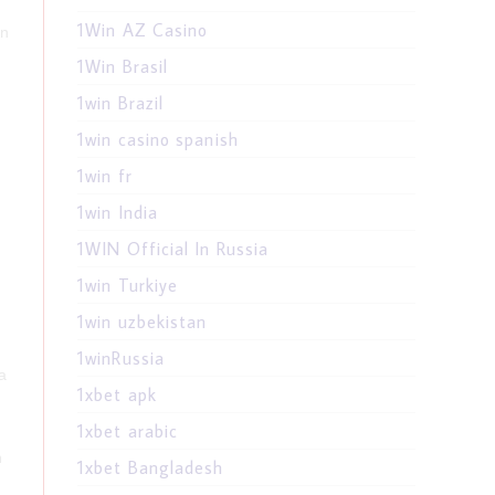
1Win AZ Casino
an
1Win Brasil
1win Brazil
1win casino spanish
1win fr
1win India
1WIN Official In Russia
1win Turkiye
1win uzbekistan
1winRussia
a
1xbet apk
1xbet arabic
n
1xbet Bangladesh