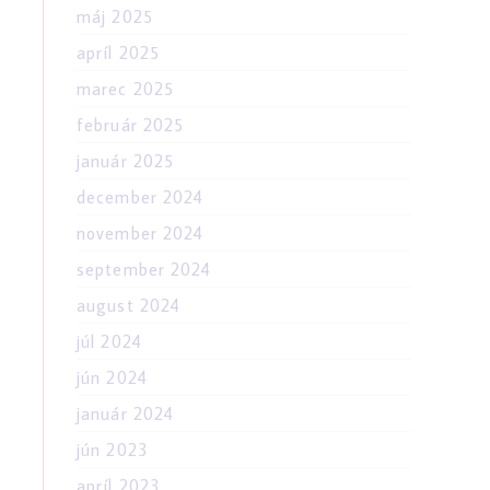
máj 2025
apríl 2025
marec 2025
február 2025
január 2025
december 2024
november 2024
september 2024
august 2024
júl 2024
jún 2024
január 2024
jún 2023
apríl 2023