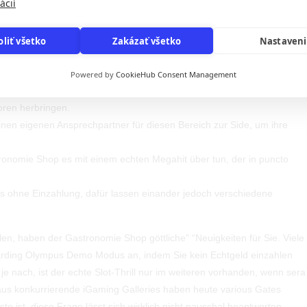
ácií
„Area legal ist. Wir übernehmen keine Verantwortung für dein Handeln.
oliť všetko
Zakázať všetko
Nastaven
e, dass” “ha sido zur Bonusrunde kommt. Gewinnende Symbole werde
nden herabfallen und erneut den Gewinn auslösen können. Das
Powered by
CookieHub Consent Management
it und zwar, wenn es keine Gewinnlinien gibt
Gates of Olympus demo
.
oren herbringen.
nen eigenen Ansprechpartner für diesen Bereich zur Side, um ihre
ronomie Shop es mit einem echten Megahit über tun, der in puncto
us ohne Einzahlung, dafür lassen einander jedoch verschiedene
n, haben der Gastronomie Shop göttliche” “Neuigkeiten für Sie. Viele
garding Olympus Demo Modus an, indem Sie kein Echtgeld einzahlen
e nach, ist der echte Slot-Thrill nur im weiteren vorhanden, wenn sera
aus konkurrierende iGaming Galleries haben heute various Gates
ste ist, diese Frage lässt sich wirklich nicht pauschal beantworten.