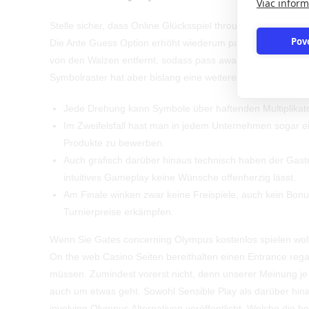
Viac inform
Stelle sicher, dass Online Glücksspiel throughout deinem“ 
Pov
Die Ante Guess Option erhöht wiederum pass away Chanc
von den Walzen entfernt, sodass pass away darüber liege
Symbolraster hat aber bislang eine weitere Unregelmäßigke
Jede Drehung kann Symbole über haftenden Multiplikat
Im Zweifelsfall hast man in jedem Unternehmen sogar ei
Produkte zu bewerben.
Auch grafisch darüber hinaus technisch haben der Gast
intuitives Gameplay keine Wünsche offenherzig lässt.
Am Finale winken zwar keine Freispiele, auch kein Bon
Turnierpreise erkämpfen.
Wenn Sie Gates concerning Olympus kostenlos spielen wolle
On the web Casino Seiten bereithalten einen Entrance re
müssen. Zumindest vorerst nicht, denn unserer Meinung je j
auch um etwas geht. Sowohl Sensible Play als darüber hin
involving Olympus Alternativen veröffentlicht. Welche die be