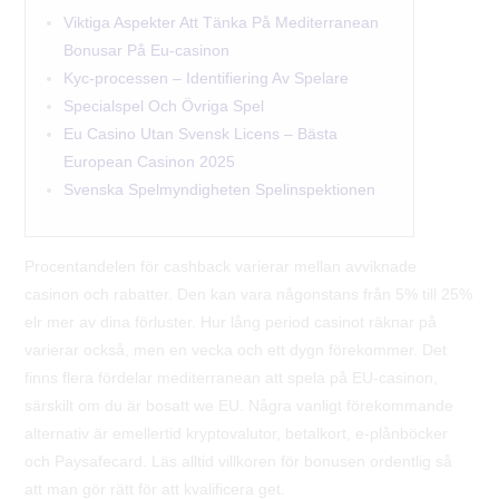
Viktiga Aspekter Att Tänka På Mediterranean
Bonusar På Eu-casinon
Kyc-processen – Identifiering Av Spelare
Specialspel Och Övriga Spel
Eu Casino Utan Svensk Licens – Bästa
European Casinon 2025
Svenska Spelmyndigheten Spelinspektionen
Procentandelen för cashback varierar mellan avviknade
casinon och rabatter. Den kan vara någonstans från 5% till 25%
elr mer av dina förluster. Hur lång period casinot räknar på
varierar också, men en vecka och ett dygn förekommer. Det
finns flera fördelar mediterranean att spela på EU-casinon,
särskilt om du är bosatt we EU. Några vanligt förekommande
alternativ är emellertid kryptovalutor, betalkort, e-plånböcker
och Paysafecard. Läs alltid villkoren för bonusen ordentlig så
att man gör rätt för att kvalificera get.