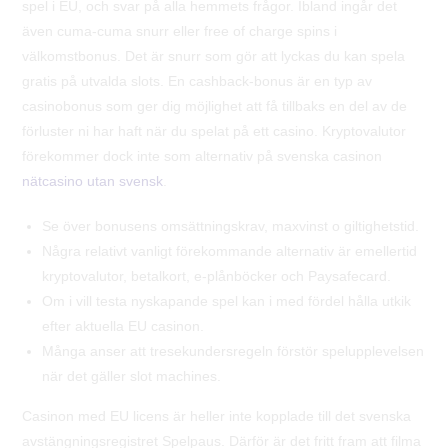
spel i EU, och svar på alla hemmets frågor. Ibland ingår det
även cuma-cuma snurr eller free of charge spins i
välkomstbonus. Det är snurr som gör att lyckas du kan spela
gratis på utvalda slots. En cashback-bonus är en typ av
casinobonus som ger dig möjlighet att få tillbaks en del av de
förluster ni har haft när du spelat på ett casino. Kryptovalutor
förekommer dock inte som alternativ på svenska casinon
nätcasino utan svensk
.
Se över bonusens omsättningskrav, maxvinst o giltighetstid.
Några relativt vanligt förekommande alternativ är emellertid
kryptovalutor, betalkort, e-plånböcker och Paysafecard.
Om i vill testa nyskapande spel kan i med fördel hålla utkik
efter aktuella EU casinon.
Många anser att tresekundersregeln förstör spelupplevelsen
när det gäller slot machines.
Casinon med EU licens är heller inte kopplade till det svenska
avstängningsregistret Spelpaus. Därför är det fritt fram att filma