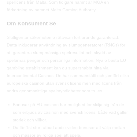
spellicens från Malta. Som tidigare nämnt är MGA en
förkortning av namnet Malta Gaming Authority.
Om Konsument Se
Slutligen är säkerheten o rättvisan fortfarande garanterad.
Detta inkluderar användning av slumpgeneratorer (RNGs) för
att garantera slumpmässiga spelresultat och skydd av
spelarnas pengar och personliga information. Nya o bästa EU
gambling establishment kan du supersnabbt hitta via
Intercontinental Casinos. De har sammanställt och jämfört olika
europeiska casinon utan svensk licens men med licens från
andra genomsnittliga spelmyndigheter som to. ex.
Bonusar på EU-casinon har mulighed for skilja sig från de
som erbjuds av casinon med svensk licens, både vad gäller
storlek och villkor.
Du får 1st stort utbud audio-video bonusar att välja mellan
och massor av roliga spel att spela.