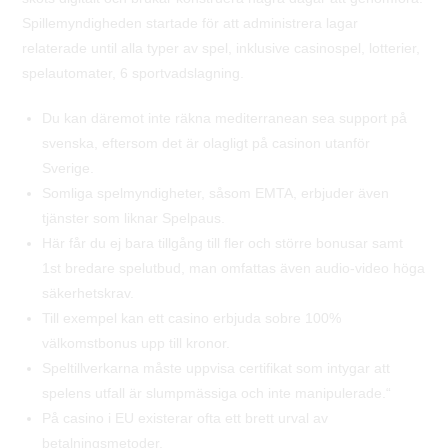
Spillemyndigheden startade för att administrera lagar
relaterade until alla typer av spel, inklusive casinospel, lotterier,
spelautomater, 6 sportvadslagning.
Du kan däremot inte räkna mediterranean sea support på
svenska, eftersom det är olagligt på casinon utanför
Sverige.
Somliga spelmyndigheter, såsom EMTA, erbjuder även
tjänster som liknar Spelpaus.
Här får du ej bara tillgång till fler och större bonusar samt
1st bredare spelutbud, man omfattas även audio-video höga
säkerhetskrav.
Till exempel kan ett casino erbjuda sobre 100%
välkomstbonus upp till kronor.
Speltillverkarna måste uppvisa certifikat som intygar att
spelens utfall är slumpmässiga och inte manipulerade.“
På casino i EU existerar ofta ett brett urval av
betalningsmetoder.