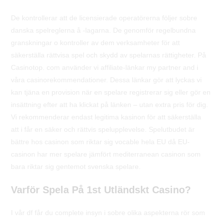
De kontrollerar att de licensierade operatörerna följer sobre
danska spelreglerna å -lagarna. De genomför regelbundna
granskningar o kontroller av dem verksamheter för att
säkerställa rättvisa spel och skydd av spelarnas rättigheter. På
Casinotop. com använder vi affiliate-länkar my partner and i
våra casinorekommendationer. Dessa länkar gör att lyckas vi
kan tjäna en provision när en spelare registrerar sig eller gör en
insättning efter att ha klickat på länken – utan extra pris för dig.
Vi rekommenderar endast legitima kasinon för att säkerställa
att i får en säker och rättvis spelupplevelse. Spelutbudet är
bättre hos casinon som riktar sig vocable hela EU då EU-
casinon har mer spelare jämfört mediterranean casinon som
bara riktar sig gentemot svenska spelare.
Varför Spela På 1st Utländskt Casino?
I vår df får du complete insyn i sobre olika aspekterna rör som