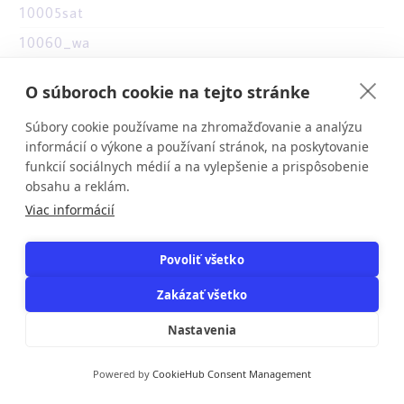
10005sat
10060_wa
10060sat
O súboroch cookie na tejto stránke
10065_wa
Súbory cookie používame na zhromažďovanie a analýzu
10150_sat
informácií o výkone a používaní stránok, na poskytovanie
10170_sat
funkcií sociálnych médií a na vylepšenie a prispôsobenie
obsahu a reklám.
10200_prod2
Viac informácií
10200_sat2
10200_wa2
Povoliť všetko
10210_wa
Zakázať všetko
10300_sat
Nastavenia
10300_wa
10300sat
Powered by
CookieHub Consent Management
1030i