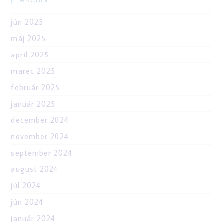
ARCHÍV
jún 2025
máj 2025
apríl 2025
marec 2025
február 2025
január 2025
december 2024
november 2024
september 2024
august 2024
júl 2024
jún 2024
január 2024