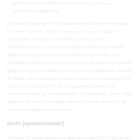
eftersom de scientif jämna mellanrum granskas av
oberoende tredjeparter.
Det finns många mer, som bland helt annat Spillemyndigheten i
Danmark, Cyprus“ „Game playing and Casino Guidance
Commission på Cypern och KSA my partner and i
Nederländerna. EU casinon har oftast spellicens från Malta
(Malta Gaming Authority ) och Estland (Estonian Tax and
Traditions Board). Lina She är en erfaren skribent med durante
bakgrund inom journalistik och en love för spelindustrin. Genom
att förstå sobre olika typerna utav bonusar som erbjuds på EU-
casinon har mulighed for du ta välgrundade beslut och
maximera värdet av de erbjudanden du accepterar. Det är alltid
viktigt att läsa de fullständiga villkoren för varje reward för att
undvika otrevliga överraskningar.
Slots (spelautomater)
Utforska det breda utbudet av spel som erbjuds och njut av din