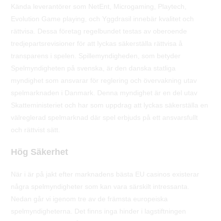
Kända leverantörer som NetEnt, Microgaming, Playtech,
Evolution Game playing, och Yggdrasil innebär kvalitet och
rättvisa. Dessa företag regelbundet testas av oberoende
tredjepartsrevisioner för att lyckas säkerställa rättvisa å
transparens i spelen. Spillemyndigheden, som betyder
Spelmyndigheten på svenska, är den danska statliga
myndighet som ansvarar för reglering och övervakning utav
spelmarknaden i Danmark. Denna myndighet är en del utav
Skatteministeriet och har som uppdrag att lyckas säkerställa en
välreglerad spelmarknad där spel erbjuds på ett ansvarsfullt
och rättvist sätt.
Hög Säkerhet
När i är på jakt efter marknadens bästa EU casinos existerar
några spelmyndigheter som kan vara särskilt intressanta.
Nedan går vi igenom tre av de främsta europeiska
spelmyndigheterna. Det finns inga hinder i lagstiftningen