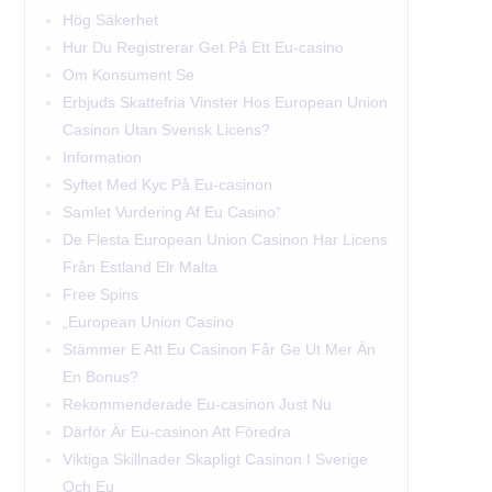
Hög Säkerhet
Hur Du Registrerar Get På Ett Eu-casino
Om Konsument Se
Erbjuds Skattefria Vinster Hos European Union
Casinon Utan Svensk Licens?
Information
Syftet Med Kyc På Eu-casinon
Samlet Vurdering Af Eu Casino“
De Flesta European Union Casinon Har Licens
Från Estland Elr Malta
Free Spins
„European Union Casino
Stämmer E Att Eu Casinon Får Ge Ut Mer Än
En Bonus?
Rekommenderade Eu-casinon Just Nu
Därför Är Eu-casinon Att Föredra
Viktiga Skillnader Skapligt Casinon I Sverige
Och Eu