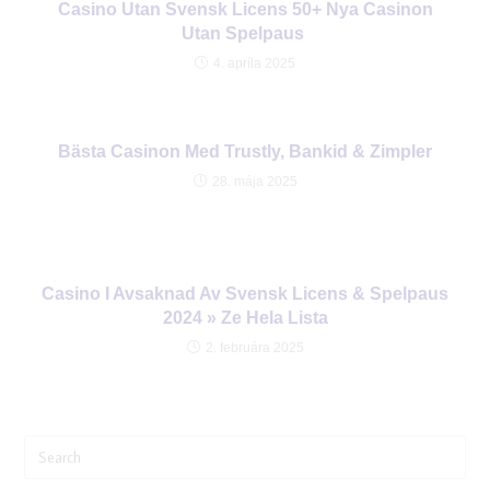
Casino Utan Svensk Licens 50+ Nya Casinon
Utan Spelpaus ️
4. apríla 2025
Bästa Casinon Med Trustly, Bankid & Zimpler
28. mája 2025
Casino I Avsaknad Av Svensk Licens & Spelpaus
2024 » Ze Hela Lista
2. februára 2025
Search
for: