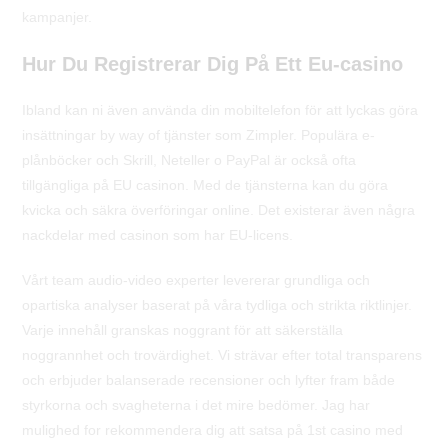
kampanjer.
Hur Du Registrerar Dig På Ett Eu-casino
Ibland kan ni även använda din mobiltelefon för att lyckas göra
insättningar by way of tjänster som Zimpler. Populära e-
plånböcker och Skrill, Neteller o PayPal är också ofta
tillgängliga på EU casinon. Med de tjänsterna kan du göra
kvicka och säkra överföringar online. Det existerar även några
nackdelar med casinon som har EU-licens.
Vårt team audio-video experter levererar grundliga och
opartiska analyser baserat på våra tydliga och strikta riktlinjer.
Varje innehåll granskas noggrant för att säkerställa
noggrannhet och trovärdighet. Vi strävar efter total transparens
och erbjuder balanserade recensioner och lyfter fram både
styrkorna och svagheterna i det mire bedömer. Jag har
mulighed for rekommendera dig att satsa på 1st casino med