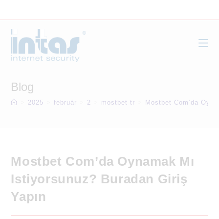
Skip
to
content
Blog
>
2025
>
február
>
2
>
mostbet tr
>
Mostbet Com’da Oynam
Mostbet Com’da Oynamak Mı
Istiyorsunuz? Buradan Giriş
Yapın