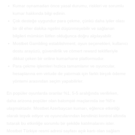
Kumar oynamadan önce yasal durumu, riskleri ve sorumlu
kumar hakkında bilgi edinin.
Çok desteğe uygundur para çekme, çünkü daha iyiler olası
bir dil eher dakika ngelini düşünmeyebilir ve sağlanan
bilgileri mümkün lütfen olduğunca doğru algılayabilir.
Mostbet Gambling establishment, oyun seçenekleri, kullanıcı
dostu arayüzü, güvenilirlik ve cömert reward teklifleriyle
dikkat çeken bir online kumarhane platformudur.
Para çekme işlemleri hızlıca tamamlanır ve oyuncular,
hesaplarına em virtude de yatırmak için farklı birçok ödeme
yöntemi arasından seçim yapabilirler.
En popüler oyunlarda oranlar %1, 5-5 aralığında verilirken,
daha arizona popüler olan balompié maçlarında ise %8’e
ulaşmaktadır. Mostbet Azerbaycan kumarı, eğlence etkinliği
olarak teşvik ediyor ve oyuncularından kendinizi kontrol altında
tutarak bu etkinliğe sorumlu bir şekilde katılmalarını ister.
Mostbet Türkiye resmi adresi sayfası açık kartı olan sağlam