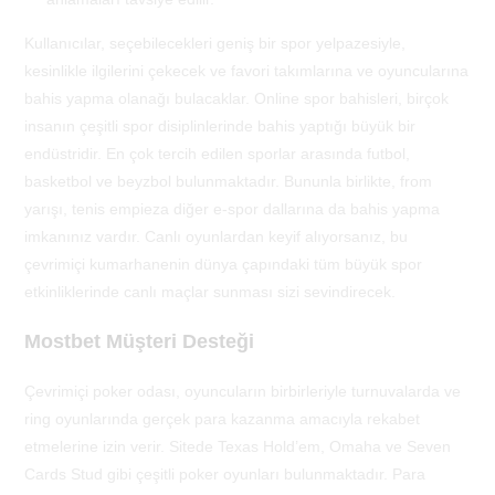
Kullanıcılar, seçebilecekleri geniş bir spor yelpazesiyle,
kesinlikle ilgilerini çekecek ve favori takımlarına ve oyuncularına
bahis yapma olanağı bulacaklar. Online spor bahisleri, birçok
insanın çeşitli spor disiplinlerinde bahis yaptığı büyük bir
endüstridir. En çok tercih edilen sporlar arasında futbol,
basketbol ve beyzbol bulunmaktadır. Bununla birlikte, from
yarışı, tenis empieza diğer e-spor dallarına da bahis yapma
imkanınız vardır. Canlı oyunlardan keyif alıyorsanız, bu
çevrimiçi kumarhanenin dünya çapındaki tüm büyük spor
etkinliklerinde canlı maçlar sunması sizi sevindirecek.
Mostbet Müşteri Desteği
Çevrimiçi poker odası, oyuncuların birbirleriyle turnuvalarda ve
ring oyunlarında gerçek para kazanma amacıyla rekabet
etmelerine izin verir. Sitede Texas Hold’em, Omaha ve Seven
Cards Stud gibi çeşitli poker oyunları bulunmaktadır. Para