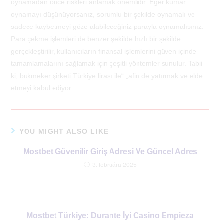
oynamadan önce riskleri anlamak önemlidir. Eğer kumar
oynamayı düşünüyorsanız, sorumlu bir şekilde oynamalı ve
sadece kaybetmeyi göze alabileceğiniz parayla oynamalısınız.
Para çekme işlemleri de benzer şekilde hızlı bir şekilde
gerçekleştirilir, kullanıcıların finansal işlemlerini güven içinde
tamamlamalarını sağlamak için çeşitli yöntemler sunulur. Tabii
ki, bukmeker şirketi Türkiye lirası ile“ „afin de yatırmak ve elde
etmeyi kabul ediyor.
YOU MIGHT ALSO LIKE
Mostbet Güvenilir Giriş Adresi Ve Güncel Adres
3. februára 2025
Mostbet Türkiye: Durante İyi Casino Empieza