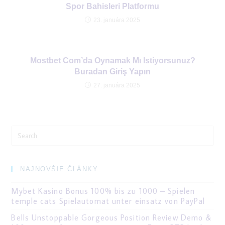
Spor Bahisleri Platformu
23. januára 2025
Mostbet Com’da Oynamak Mı Istiyorsunuz?
Buradan Giriş Yapın
27. januára 2025
Search
for:
NAJNOVŠIE ČLÁNKY
Mybet Kasino Bonus 100% bis zu 1000 – Spielen
temple cats Spielautomat unter einsatz von PayPal
Bells Unstoppable Gorgeous Position Review Demo &