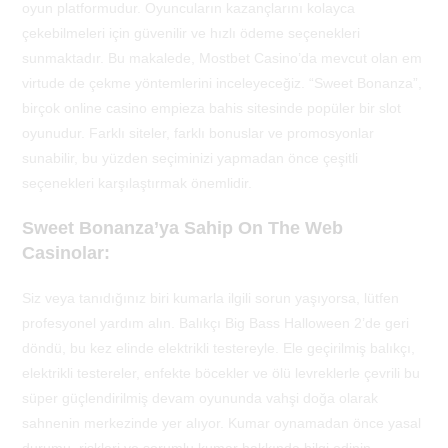
oyun platformudur. Oyuncuların kazançlarını kolayca
çekebilmeleri için güvenilir ve hızlı ödeme seçenekleri
sunmaktadır. Bu makalede, Mostbet Casino’da mevcut olan em
virtude de çekme yöntemlerini inceleyeceğiz. “Sweet Bonanza”,
birçok online casino empieza bahis sitesinde popüler bir slot
oyunudur. Farklı siteler, farklı bonuslar ve promosyonlar
sunabilir, bu yüzden seçiminizi yapmadan önce çeşitli
seçenekleri karşılaştırmak önemlidir.
Sweet Bonanza’ya Sahip On The Web
Casinolar:
Siz veya tanıdığınız biri kumarla ilgili sorun yaşıyorsa, lütfen
profesyonel yardım alın. Balıkçı Big Bass Halloween 2’de geri
döndü, bu kez elinde elektrikli testereyle. Ele geçirilmiş balıkçı,
elektrikli testereler, enfekte böcekler ve ölü levreklerle çevrili bu
süper güçlendirilmiş devam oyununda vahşi doğa olarak
sahnenin merkezinde yer alıyor. Kumar oynamadan önce yasal