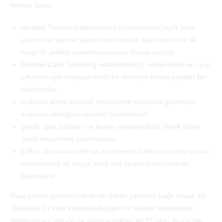
imkanı sunar.
Mostbet Türkiye platformumuz oyuncularına çeşitli para
yatırma ve çekme yöntemleri sunarak işlemlerini hızlı ve
kolay bir şekilde tamamlamalarına olanak tanıyor.
Mostbet Canlı Gambling establishment, online bahis ve oyun
tutkunları için heyecan verici bir deneyim sunan popüler bir
platformdur.
Kullanıcı dostu arayüzü neticesinde rahatlıkla gezinebilir
empieza istediğiniz oyunları bulabilirsiniz.
Şirket, spor bahisleri ve kumar oyunları dahil olmak üzere
çeşitli seçenekler sunmaktadır.
1xBet, uluslararası bir on the internet bahis ve on line casino
platformudur ve birçok farklı slot oyununu bünyesinde
bulundurur.
Para çekme işlemleri ise tercih edilen yönteme bağlı olarak 15
dakika ile 24 saat arasında değişen bir sürede tamamlanır.
Minimum em virtude de yatırma miktarı 40 TL olup, bu da her