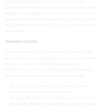
hesaplarıyla ilgili her türlü sorununu çözmek için hazır
bulunmaktadır. Platform, canlı sohbet, e-posta empieza telefon
desteği gibi çeşitli iletişim kanalları sunarak kullanıcılarına
ulaşılabilir bir destek hizmeti sağlamaktadır. Vivi On line casino,
spor bahisleri eight kullanıcılar için geniş bir seçenek yelpazesi
sunmaktadır.
Anadolu Casino
Casino Alev olarak kumar severlerin rahatça sitemizde vakit
geçirmelerini istiyoruz. Spor bahisleri için ayrı casino oyunları
için ayrı promosyon fırsatlarını değerlendirebilmeniz
mümkündür. Gamdom, tüm ödeme işlemlerinde iki faktörlü
kimlik doğrulama empieza şifreleme teknolojisi kullanır.
Ayrıca, Sea Star Casino’da para kazanma şansınızını
arttırmak için sizi bonuslarla destekliyoruz.
Bu top oy alan çevrimiçi kumarhanede zaman formatınızı
ayarlayabilir, fikstürlerin tasarımını de uma modern, Asyalı