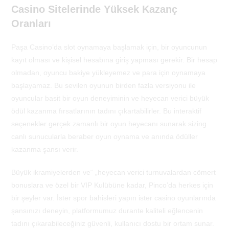
Casino Sitelerinde Yüksek Kazanç
Oranları
Paşa Casino’da slot oynamaya başlamak için, bir oyuncunun
kayıt olması ve kişisel hesabına giriş yapması gerekir. Bir hesap
olmadan, oyuncu bakiye yükleyemez ve para için oynamaya
başlayamaz. Bu sevilen oyunun birden fazla versiyonu ile
oyuncular basit bir oyun deneyiminin ve heyecan verici büyük
ödül kazanma fırsatlarının tadını çıkartabilirler. Bu interaktif
seçenekler gerçek zamanlı bir oyun heyecanı sunarak sizing
canlı sunucularla beraber oyun oynama ve anında ödüller
kazanma şansı verir.
Büyük ikramiyelerden ve“ „heyecan verici turnuvalardan cömert
bonuslara ve özel bir VIP Kulübüne kadar, Pinco’da herkes için
bir şeyler var. İster spor bahisleri yapın ister casino oyunlarında
şansınızı deneyin, platformumuz durante kaliteli eğlencenin
tadını çıkarabileceğiniz güvenli, kullanıcı dostu bir ortam sunar.