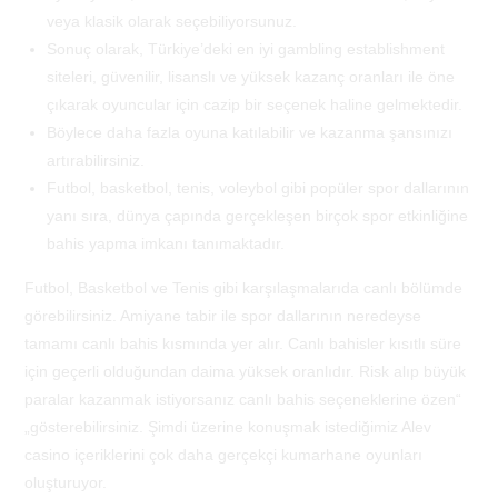
veya klasik olarak seçebiliyorsunuz.
Sonuç olarak, Türkiye’deki en iyi gambling establishment
siteleri, güvenilir, lisanslı ve yüksek kazanç oranları ile öne
çıkarak oyuncular için cazip bir seçenek haline gelmektedir.
Böylece daha fazla oyuna katılabilir ve kazanma şansınızı
artırabilirsiniz.
Futbol, basketbol, tenis, voleybol gibi popüler spor dallarının
yanı sıra, dünya çapında gerçekleşen birçok spor etkinliğine
bahis yapma imkanı tanımaktadır.
Futbol, Basketbol ve Tenis gibi karşılaşmalarıda canlı bölümde
görebilirsiniz. Amiyane tabir ile spor dallarının neredeyse
tamamı canlı bahis kısmında yer alır. Canlı bahisler kısıtlı süre
için geçerli olduğundan daima yüksek oranlıdır. Risk alıp büyük
paralar kazanmak istiyorsanız canlı bahis seçeneklerine özen“
„gösterebilirsiniz. Şimdi üzerine konuşmak istediğimiz Alev
casino içeriklerini çok daha gerçekçi kumarhane oyunları
oluşturuyor.