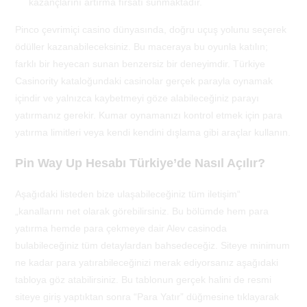
kazançlarını artırma fırsatı sunmaktadır.
Pinco çevrimiçi casino dünyasında, doğru uçuş yolunu seçerek
ödüller kazanabileceksiniz. Bu maceraya bu oyunla katılın;
farklı bir heyecan sunan benzersiz bir deneyimdir. Türkiye
Casinority kataloğundaki casinolar gerçek parayla oynamak
içindir ve yalnızca kaybetmeyi göze alabileceğiniz parayı
yatırmanız gerekir. Kumar oynamanızı kontrol etmek için para
yatırma limitleri veya kendi kendini dışlama gibi araçlar kullanın.
Pin Way Up Hesabı Türkiye’de Nasıl Açılır?
Aşağıdaki listeden bize ulaşabileceğiniz tüm iletişim“
„kanallarını net olarak görebilirsiniz. Bu bölümde hem para
yatırma hemde para çekmeye dair Alev casinoda
bulabileceğiniz tüm detaylardan bahsedeceğiz. Siteye minimum
ne kadar para yatırabileceğinizi merak ediyorsanız aşağıdaki
tabloya göz atabilirsiniz. Bu tablonun gerçek halini de resmi
siteye giriş yaptıktan sonra “Para Yatır” düğmesine tıklayarak