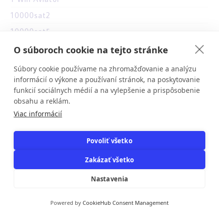
10000sat2
10000sat5
10005sat
O súboroch cookie na tejto stránke
10060_wa
Súbory cookie používame na zhromažďovanie a analýzu
10060sat
informácií o výkone a používaní stránok, na poskytovanie
funkcií sociálnych médií a na vylepšenie a prispôsobenie
10065_wa
obsahu a reklám.
10150_sat
Viac informácií
10170_sat
Povoliť všetko
10200_prod2
Zakázať všetko
10200_sat2
10200_wa2
Nastavenia
10210_wa
Powered by
CookieHub Consent Management
10300_sat