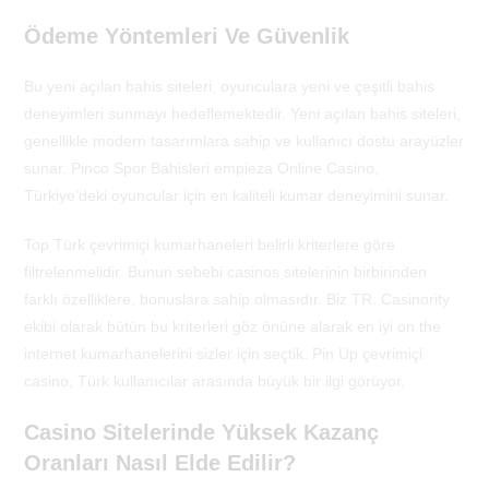
Ödeme Yöntemleri Ve Güvenlik
Bu yeni açılan bahis siteleri, oyunculara yeni ve çeşitli bahis
deneyimleri sunmayı hedeflemektedir. Yeni açılan bahis siteleri,
genellikle modern tasarımlara sahip ve kullanıcı dostu arayüzler
sunar. Pinco Spor Bahisleri empieza Online Casino,
Türkiye’deki oyuncular için en kaliteli kumar deneyimini sunar.
Top Türk çevrimiçi kumarhaneleri belirli kriterlere göre
filtrelenmelidir. Bunun sebebi casinos sitelerinin birbirinden
farklı özelliklere, bonuslara sahip olmasıdır. Biz TR. Casinority
ekibi olarak bütün bu kriterleri göz önüne alarak en iyi on the
internet kumarhanelerini sizler için seçtik. Pin Up çevrimiçi
casino, Türk kullanıcılar arasında büyük bir ilgi görüyor.
Casino Sitelerinde Yüksek Kazanç
Oranları Nasıl Elde Edilir?