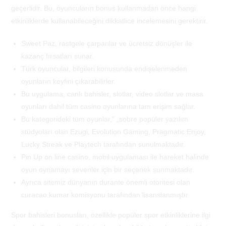
geçerlidir. Bu, oyuncuların bonus kullanmadan önce hangi
etkinliklerde kullanabileceğini dikkatlice incelemesini gerektirir.
Sweet Paz, rastgele çarpanlar ve ücretsiz dönüşler ile
kazanç fırsatları sunar.
Türk oyuncular, bilgileri konusunda endişelenmeden
oyunların keyfini çıkarabilirler.
Bu uygulama, canlı bahisler, slotlar, video slotlar ve masa
oyunları dahil tüm casino oyunlarına tam erişim sağlar.
Bu kategorideki tüm oyunlar,“ „sobre popüler yazılım
stüdyoları olan Ezugi, Evolution Gaming, Pragmatic Enjoy,
Lucky Streak ve Playtech tarafından sunulmaktadır.
Pin Up on line casino, mobil uygulaması ile hareket halinde
oyun oynamayı sevenler için bir seçenek sunmaktadır.
Ayrıca sitemiz dünyanın durante önemli otoritesi olan
curacao kumar komisyonu tarafından lisanslanmıştır.
Spor bahisleri bonusları, özellikle popüler spor etkinliklerine ilgi