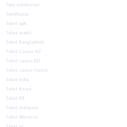
1win uzbekistan
1winRussia
1xbet apk
1xbet arabic
1xbet Bangladesh
1xbet Casino AZ
1xbet casino BD
1xbet casino french
1xbet india
1xbet Korea
1xbet KR
1xbet malaysia
1xbet Morocco
1xbet pt