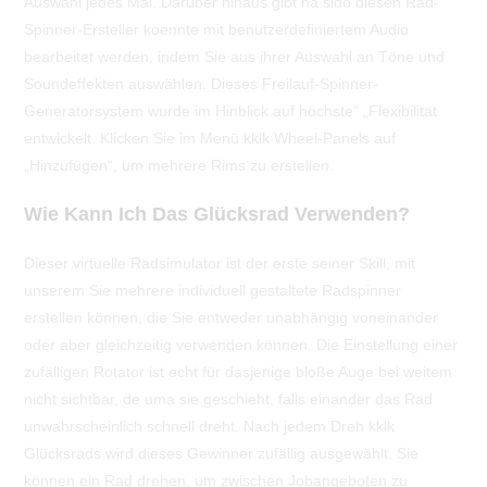
Auswahl jedes Mal. Darüber hinaus gibt ha sido diesen Rad-
Spinner-Ersteller koennte mit benutzerdefiniertem Audio
bearbeitet werden, indem Sie aus ihrer Auswahl an Töne und
Soundeffekten auswählen. Dieses Freilauf-Spinner-
Generatorsystem wurde im Hinblick auf höchste“ „Flexibilität
entwickelt. Klicken Sie im Menü kklk Wheel-Panels auf
„Hinzufügen“, um mehrere Rims zu erstellen.
Wie Kann Ich Das Glücksrad Verwenden?
Dieser virtuelle Radsimulator ist der erste seiner Skill, mit
unserem Sie mehrere individuell gestaltete Radspinner
erstellen können, die Sie entweder unabhängig voneinander
oder aber gleichzeitig verwenden können. Die Einstellung einer
zufälligen Rotator ist echt für dasjenige bloße Auge bei weitem
nicht sichtbar, de uma sie geschieht, falls einander das Rad
unwahrscheinlich schnell dreht. Nach jedem Dreh kklk
Glücksrads wird dieses Gewinner zufällig ausgewählt. Sie
können ein Rad drehen, um zwischen Jobangeboten zu