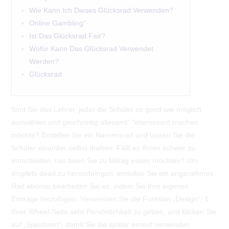
Wie Kann Ich Dieses Glücksrad Verwenden?
Online Gambling“
Ist Das Glücksrad Fair?
Wofür Kann Das Glücksrad Verwendet
Werden?
Glücksrad
Sind Sie das Lehrer, jeder die Schüler so good wie möglich
auswählen und gleichzeitig allesamt” “interessant machen
möchte? Erstellen Sie ein Namensrad und lassen Sie die
Schüler einander selbst drehen. Fällt es Ihnen schwer zu
entscheiden, has been Sie zu Mittag essen möchten? Um
droplets dead zu hervorbringen, erstellen Sie ein angenehmes
Rad ebenso bearbeiten Sie es, indem Sie Ihre eigenen
Einträge hinzufügen. Verwenden Sie die Funktion „Design“, 1
Ihrer Wheel-Seite sehr Persönlichkeit zu geben, und klicken Sie
auf „Speichern“, damit Sie sie später erneut verwenden