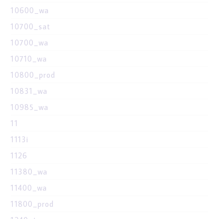
10600_wa
10700_sat
10700_wa
10710_wa
10800_prod
10831_wa
10985_wa
11
1113i
1126
11380_wa
11400_wa
11800_prod