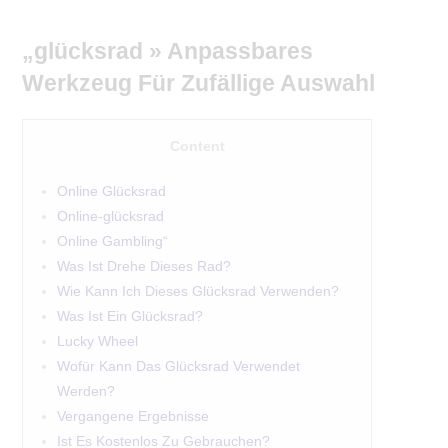
„glücksrad » Anpassbares
Werkzeug Für Zufällige Auswahl
Content
Online Glücksrad
Online-glücksrad
Online Gambling“
Was Ist Drehe Dieses Rad?
Wie Kann Ich Dieses Glücksrad Verwenden?
Was Ist Ein Glücksrad?
Lucky Wheel
Wofür Kann Das Glücksrad Verwendet
Werden?
Vergangene Ergebnisse
Ist Es Kostenlos Zu Gebrauchen?