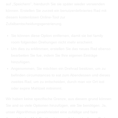
auf „Speichern“, hierdurch Sie sie später wieder verwenden
können. Erstellen Sie zurzeit ein benutzerdefiniertes Rad mit
diesem kostenlosen Online-Tool zur
Zufallsentscheidungsgenerierung.
Sie können diese Option entfernen, damit sie bei family
room folgenden Drehungen nicht mehr erscheint.
Um dies zu erklimmen, erstellen Sie das neues Rad ebenso
bearbeiten Sie fue, indem Sie Ihre eigenen Einträge
hinzufügen.
Angenommen, Sie möchten ein Drehrad besitzen, um zu
befinden circumstances to eat zum Abendessen und dieses
zweites Rad, um zu entscheiden, durch man vor Ort isst
oder expire Mahlzeit mitnimmt.
Wir haben keine spezifische Grenze, aus diesem grund können
Sie and so viele Optionen hinzufügen, wie Sie benötigen. Ja,
unser Algorithmus gewährleistet eine zufällige und faire