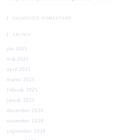
NAJNOVŠIE KOMENTÁRE
ARCHÍV
jún 2025
máj 2025
apríl 2025
marec 2025
február 2025
január 2025
december 2024
november 2024
september 2024