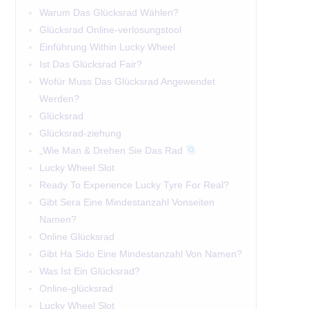
Warum Das Glücksrad Wählen?
Glücksrad Online-verlosungstool
Einführung Within Lucky Wheel
Ist Das Glücksrad Fair?
Wofür Muss Das Glücksrad Angewendet
Werden?
Glücksrad
Glücksrad-ziehung
„Wie Man & Drehen Sie Das Rad
Lucky Wheel Slot
Ready To Experience Lucky Tyre For Real?
Gibt Sera Eine Mindestanzahl Vonseiten
Namen?
Online Glücksrad
Gibt Ha Sido Eine Mindestanzahl Von Namen?
Was Ist Ein Glücksrad?
Online-glücksrad
Lucky Wheel Slot