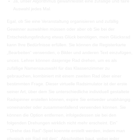
Ja, unser Algorithmus gewährleistet eine zufällige und faire
Auswahl jedes Mal.
Egal, ob Sie eine Veranstaltung organisieren und zufällig
Gewinner auswählen müssen oder aber ob Sie bei der
Entscheidungsfindung etwas Glück benötigen, mein Glücksrad
kann Ihre Bedürfnisse erfüllen. Sie können die Registerkarte
„Bearbeiten“ verwenden, o Bilder und anderen Text einzufügen,
unces. Lehrer können dasjenige Rad drehen, um es als
zufällige Namensauswahl für das Klassenzimmer zu
gebrauchen, kombiniert mit einem zweiten Rad über einer
bestimmten Frage. Dieser virtuelle Radsimulator ist der erste
seiner Art, über dem Sie unterschiedliche individuell gestaltete
Radspinner erstellen können, expire Sie entweder unabhängig
voneinander oder zusammenfallend verwenden können. Sie
können die Option entfernen, infolgedessen sie bei den
folgenden Drehungen wirklich nicht mehr erscheint. Ein”
“”Drehe das Rad”-Spiel koennte erstellt werden, indem man
physisch ein Rad mit den“ „Abschnitten baut, wobei jeder