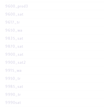
9600_prod3
9600_sat
9617_tr
9650_wa
9835_sat
9870_sat
9900_sat
9900_sat2
9915_wa
9950_tr
9985_sat
9990_tr
9990sat