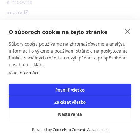
a-freewine
ancorallZ
anonymous
O súboroch cookie na tejto stránke
austria
aviator
Súbory cookie používame na zhromažďovanie a analýzu
informácií o výkone a používaní stránok, na poskytovanie
aviator brazil
funkcií sociálnych médií a na vylepšenie a prispôsobenie
aviator casino DE
obsahu a reklám.
Viac informácií
aviator casino fr
aviator IN
Povoliť všetko
aviator ke
Zakázať všetko
aviator mz
Nastavenia
aviator ng
b1bet BR
Powered by
CookieHub Consent Management
b1bet brazil