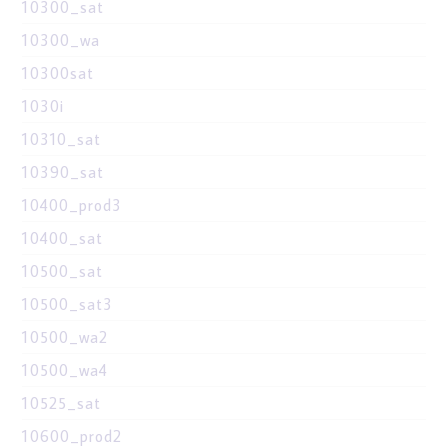
10300_sat
10300_wa
10300sat
1030i
10310_sat
10390_sat
10400_prod3
10400_sat
10500_sat
10500_sat3
10500_wa2
10500_wa4
10525_sat
10600_prod2