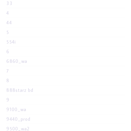
33
4
44
5
554i
6
6860_wa
7
8
888starz bd
9
9100_wa
9440_prod
9500_wa2